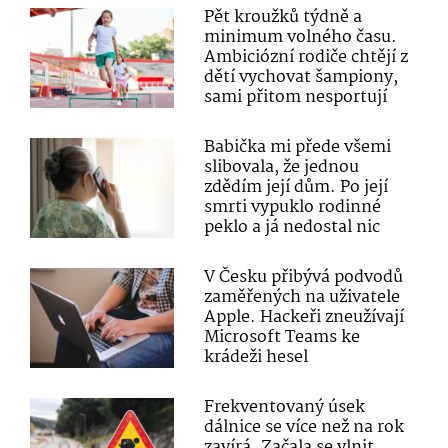
Pět kroužků týdně a
minimum volného času.
Ambiciózní rodiče chtějí z
dětí vychovat šampiony,
sami přitom nesportují
Babička mi přede všemi
slibovala, že jednou
zdědím její dům. Po její
smrti vypuklo rodinné
peklo a já nedostal nic
V Česku přibývá podvodů
zaměřených na uživatele
Apple. Hackeři zneužívají
Microsoft Teams ke
krádeži hesel
Frekventovaný úsek
dálnice se více než na rok
zavírá. Začala se vlnit,