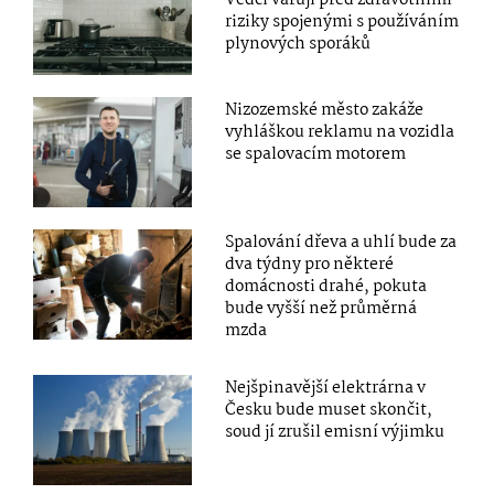
Vědci varují před zdravotními
riziky spojenými s používáním
plynových sporáků
Nizozemské město zakáže
vyhláškou reklamu na vozidla
se spalovacím motorem
Spalování dřeva a uhlí bude za
dva týdny pro některé
domácnosti drahé, pokuta
bude vyšší než průměrná
mzda
Nejšpinavější elektrárna v
Česku bude muset skončit,
soud jí zrušil emisní výjimku