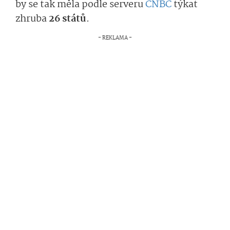
by se tak měla podle serveru
CNBC
týkat
zhruba
26 států
.