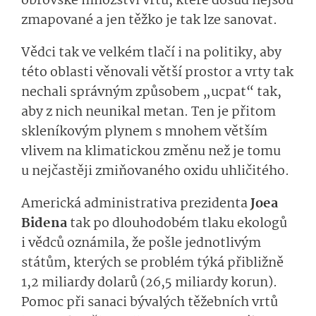
obrovské množství vrtů, které dosud nejsou
zmapované a jen těžko je tak lze sanovat.
Vědci tak ve velkém tlačí i na politiky, aby
této oblasti věnovali větší prostor a vrty tak
nechali správným způsobem „ucpat“ tak,
aby z nich neunikal metan. Ten je přitom
skleníkovým plynem s mnohem větším
vlivem na klimatickou změnu než je tomu
u nejčastěji zmiňovaného oxidu uhličitého.
Americká administrativa prezidenta
Joea
Bidena
tak po dlouhodobém tlaku ekologů
i vědců oznámila, že pošle jednotlivým
státům, kterých se problém týká přibližně
1,2 miliardy dolarů (26,5 miliardy korun).
Pomoc při sanaci bývalých těžebních vrtů