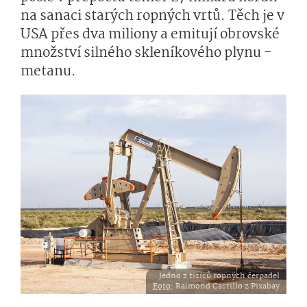
na sanaci starých ropných vrtů. Těch je v
USA přes dva miliony a emitují obrovské
množství silného skleníkového plynu -
metanu.
Jedno z tisíců ropných čerpadel
Foto
: Raimond Castillo z Pixabay