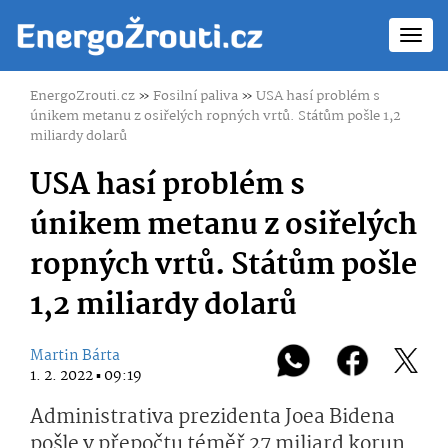
Toggl
navig
EnergoZrouti.cz
»
Fosilní paliva
»
USA hasí problém s
únikem metanu z osiřelých ropných vrtů. Státům pošle 1,2
miliardy dolarů
USA hasí problém s
únikem metanu z osiřelých
ropných vrtů. Státům pošle
1,2 miliardy dolarů
Martin Bárta
1. 2. 2022 ▪ 09:19
Administrativa prezidenta Joea Bidena
pošle v přepočtu téměř 27 miliard korun