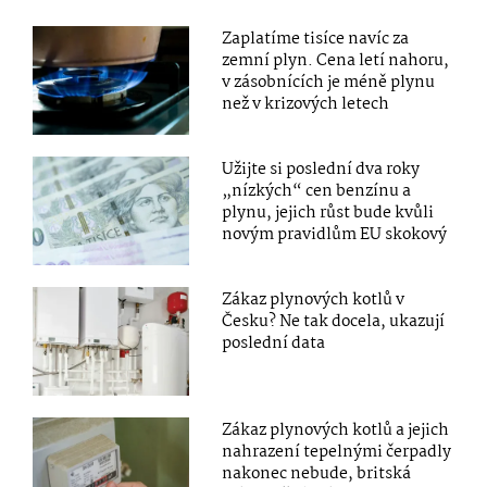
Zaplatíme tisíce navíc za
zemní plyn. Cena letí nahoru,
v zásobnících je méně plynu
než v krizových letech
Užijte si poslední dva roky
„nízkých“ cen benzínu a
plynu, jejich růst bude kvůli
novým pravidlům EU skokový
Zákaz plynových kotlů v
Česku? Ne tak docela, ukazují
poslední data
Zákaz plynových kotlů a jejich
nahrazení tepelnými čerpadly
nakonec nebude, britská