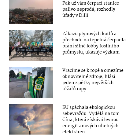
Pak už vám čerpací stanice
palivo neprodá, rozhodly
úřady v Dillí
Zákazu plynových kotlů a
přechodu na tepelná čerpadla
brání silné lobby fosilního
průmyslu, ukazuje výzkum
Vracíme se k ropě a omezíme
obnovitelné zdroje, hlásí
jeden z pětky největších
těžařů ropy
EU spáchala ekologickou
sebevraždu. Vydělá na tom
Čína, která získává levnou
energii z nových uhelných
elektráren