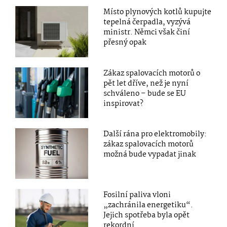
Místo plynových kotlů kupujte
tepelná čerpadla, vyzývá
ministr. Němci však činí
přesný opak
Zákaz spalovacích motorů o
pět let dříve, než je nyní
schváleno – bude se EU
inspirovat?
Další rána pro elektromobily:
zákaz spalovacích motorů
možná bude vypadat jinak
Fosilní paliva vloni
„zachránila energetiku“.
Jejich spotřeba byla opět
rekordní