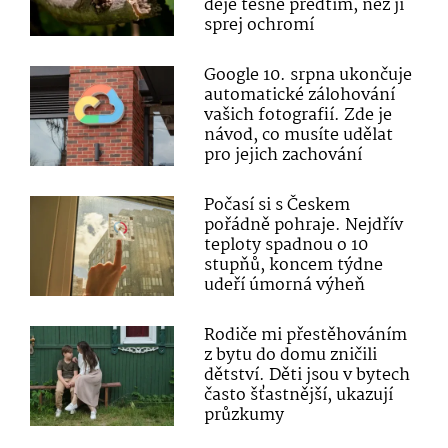
děje těsně předtím, než ji
sprej ochromí
Google 10. srpna ukončuje
automatické zálohování
vašich fotografií. Zde je
návod, co musíte udělat
pro jejich zachování
Počasí si s Českem
pořádně pohraje. Nejdřív
teploty spadnou o 10
stupňů, koncem týdne
udeří úmorná výheň
Rodiče mi přestěhováním
z bytu do domu zničili
dětství. Děti jsou v bytech
často šťastnější, ukazují
průzkumy