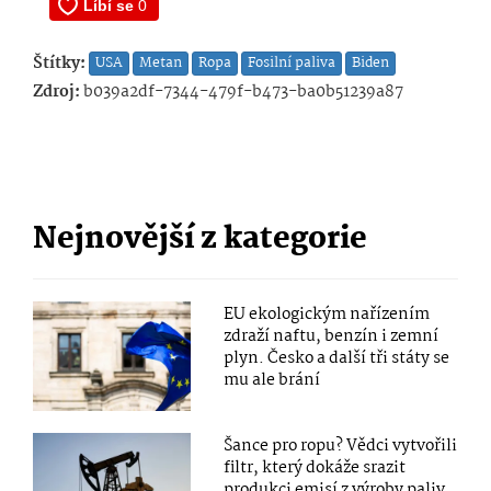
Štítky:
USA
Metan
Ropa
Fosilní paliva
Biden
Zdroj:
b039a2df-7344-479f-b473-ba0b51239a87
Nejnovější z kategorie
EU ekologickým nařízením
zdraží naftu, benzín i zemní
plyn. Česko a další tři státy se
mu ale brání
Šance pro ropu? Vědci vytvořili
filtr, který dokáže srazit
produkci emisí z výroby paliv