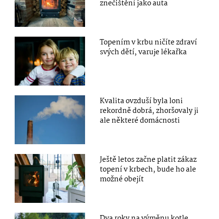
znečištění jako auta
Topením v krbu ničíte zdraví
svých dětí, varuje lékařka
Kvalita ovzduší byla loni
rekordně dobrá, zhoršovaly ji
ale některé domácnosti
Ještě letos začne platit zákaz
topení v krbech, bude ho ale
možné obejít
Dva roky na výměnu kotle,