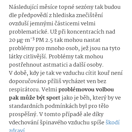
Následující měsíce topné sezóny tak budou
dle předpovědí z hlediska znečištění
ovzduší jemnými částicemi velmi
problematické. Už při koncentracích nad
−3
20 µg·m
PM 2.5 tak mohou nastat
problémy pro mnoho osob, jež jsou na tyto
látky citlivější. Problémy tak mohou
postřehnout astmatici a další osoby.
V době, kdy je tak ve vzduchu cítit kouř není
doporučováno příliš vycházet ven bez
respirátoru. Velmi
problémovou volbou
pak může být sport
jako je běh, který by ve
standardních podmínkách byl pro tělo
prospěšný. V tomto případě ale díky
vdechování špinavého vzduchu spíše
škodí
zdraví
.