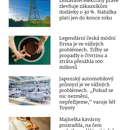
Dodavatel elektřiny právě
zlevňuje zákazníkům
dodávky o 30 %. Nabídka
platí jen do konce roku
Legendární česká módní
firma je ve vážných
problémech. Tržby se
propadly o čtvrtinu a
ztráta přesáhla 100
milionů
Japonský automobilový
průmysl je ve vážných
problémech. „Pokud se
nic nezmění,
nepřežijeme,“ varuje šéf
Toyoty
Majitelka kavárny
prozradila, na čem