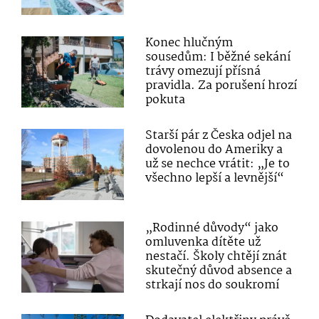
Konec hlučným
sousedům: I běžné sekání
trávy omezují přísná
pravidla. Za porušení hrozí
pokuta
Starší pár z Česka odjel na
dovolenou do Ameriky a
už se nechce vrátit: „Je to
všechno lepší a levnější“
„Rodinné důvody“ jako
omluvenka dítěte už
nestačí. Školy chtějí znát
skutečný důvod absence a
strkají nos do soukromí