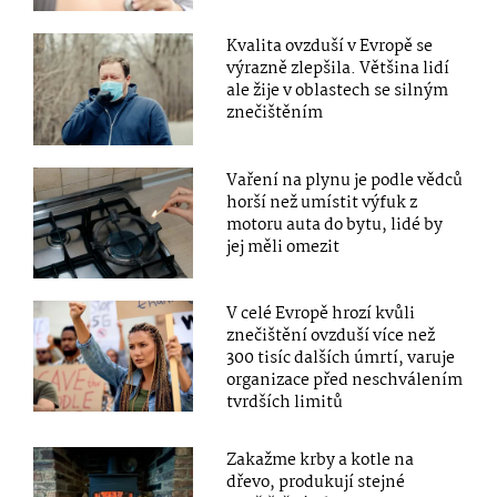
Kvalita ovzduší v Evropě se
výrazně zlepšila. Většina lidí
ale žije v oblastech se silným
znečištěním
Vaření na plynu je podle vědců
horší než umístit výfuk z
motoru auta do bytu, lidé by
jej měli omezit
V celé Evropě hrozí kvůli
znečištění ovzduší více než
300 tisíc dalších úmrtí, varuje
organizace před neschválením
tvrdších limitů
Zakažme krby a kotle na
dřevo, produkují stejné