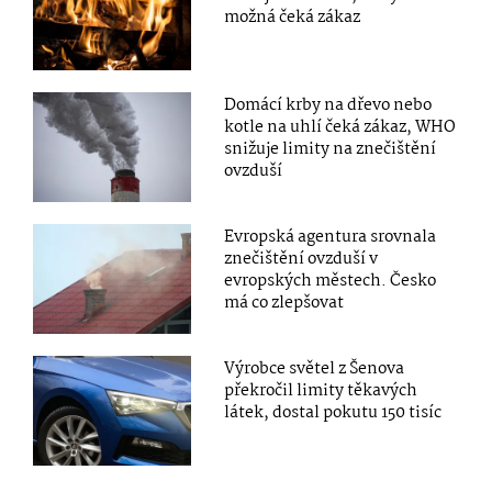
možná čeká zákaz
Domácí krby na dřevo nebo
kotle na uhlí čeká zákaz, WHO
snižuje limity na znečištění
ovzduší
Evropská agentura srovnala
znečištění ovzduší v
evropských městech. Česko
má co zlepšovat
Výrobce světel z Šenova
překročil limity těkavých
látek, dostal pokutu 150 tisíc