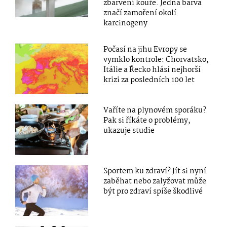
zbarvení kouře. Jedna barva
značí zamoření okolí
karcinogeny
Počasí na jihu Evropy se
vymklo kontrole: Chorvatsko,
Itálie a Řecko hlásí nejhorší
krizi za posledních 100 let
Vaříte na plynovém sporáku?
Pak si říkáte o problémy,
ukazuje studie
Sportem ku zdraví? Jít si nyní
zaběhat nebo zalyžovat může
být pro zdraví spíše škodlivé