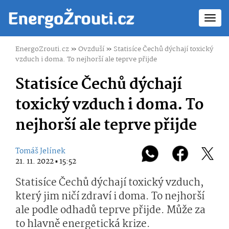
Toggl
navig
EnergoZrouti.cz
»
Ovzduší
»
Statisíce Čechů dýchají toxický
vzduch i doma. To nejhorší ale teprve přijde
Statisíce Čechů dýchají
toxický vzduch i doma. To
nejhorší ale teprve přijde
Tomáš Jelínek
21. 11. 2022 ▪ 15:52
Statisíce Čechů dýchají toxický vzduch,
který jim ničí zdraví i doma. To nejhorší
ale podle odhadů teprve přijde. Může za
to hlavně energetická krize.