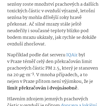
sezóny roste množství prachových a dalších
toxických částic v ovzduší výrazně, letošní
sezóna by mohla dřívější roky hravě
překonat. Ač silné mrazy stále ještě
neudeřily i současné teploty blízko pod
bodem mrazu ukázaly, jak rychle se dokáže
ovzduší zhoršovat.
Například podle dat serveru
IQAir
byl
v Praze téměř celý den překračován limit
prachových částic PM 2.5, který je stanoven
−3
na 20 µg·m
. V mnoha případech, a to
nejen v Praze přitom není výjimkou, že je
limit překračován i dvojnásobně
.
Hlavním zdrojem jemných prachových
částic v ovzduší je přitom
doprava a lokální