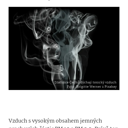
Statisíce Čechů dýchají toxický vzduch
Foto
: Brigitte Werner z Pixabay
Vzduch s vysokým obsahem jemných