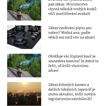
pak zákaz. Ministerstvo
chystá několik tvrdých kroků
vůči znečišťování ovzduší
Zákaz využívání plynu pro
vaření? Možná ano, podle
vědců má totiž vliv na zdraví
Obtěžuje vás štiplavý kouř ze
sousedova komína? Je dobré to
řešit, už kvůli vlastnímu
zdraví
Zákaz krbových kamen a
dalších lokálních topenišť je
znovu aktuální, kvůli novým
legislativním návrhům EU