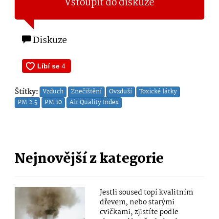
Vstoupit do diskuze
Diskuze
Štítky:
Vzduch
Znečištění
Ovzduší
Toxické látky
PM 2.5
PM 10
Air Quality Index
Nejnovější z kategorie
Jestli soused topí kvalitním
dřevem, nebo starými
cvičkami, zjistíte podle