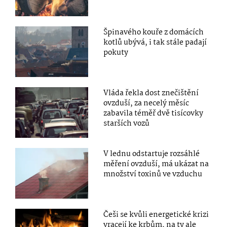
Špinavého kouře z domácích
kotlů ubývá, i tak stále padají
pokuty
Vláda řekla dost znečištění
ovzduší, za necelý měsíc
zabavila téměř dvě tisícovky
starších vozů
V lednu odstartuje rozsáhlé
měření ovzduší, má ukázat na
množství toxinů ve vzduchu
Češi se kvůli energetické krizi
vracejí ke krbům, na ty ale