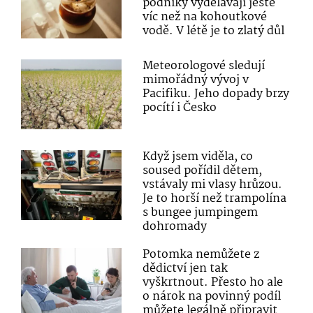
podniky vydělávají ještě
víc než na kohoutkové
vodě. V létě je to zlatý důl
Meteorologové sledují
mimořádný vývoj v
Pacifiku. Jeho dopady brzy
pocítí i Česko
Když jsem viděla, co
soused pořídil dětem,
vstávaly mi vlasy hrůzou.
Je to horší než trampolína
s bungee jumpingem
dohromady
Potomka nemůžete z
dědictví jen tak
vyškrtnout. Přesto ho ale
o nárok na povinný podíl
můžete legálně připravit