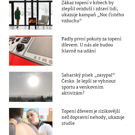
Zákaz topení v krbech by
zlepšil ovzduší i zdraví lidí,
ukazuje kampaň „Noc čistého
vzduchu“
Padly první pokuty za topení
dřevem. U nás ale budou
hlavně na udání
Saharský písek „zasypal“
Česko. Je lepší se vyhnout
sportu a venkovním
aktivitám?
Topení dřevem je rizikovější
než dopravní nehody, ukazuje
studie