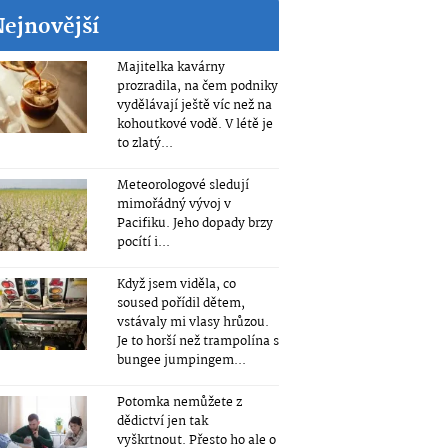
Nejnovější
Majitelka kavárny
prozradila, na čem podniky
vydělávají ještě víc než na
kohoutkové vodě. V létě je
to zlatý...
Meteorologové sledují
mimořádný vývoj v
Pacifiku. Jeho dopady brzy
pocítí i...
Když jsem viděla, co
soused pořídil dětem,
vstávaly mi vlasy hrůzou.
Je to horší než trampolína s
bungee jumpingem...
Potomka nemůžete z
dědictví jen tak
vyškrtnout. Přesto ho ale o