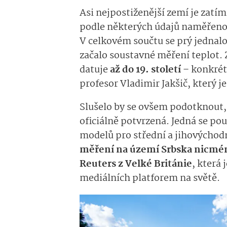
Asi nejpostiženější zemí je zatí
podle některých údajů naměřen
V celkovém součtu se prý jednalo 
začalo soustavné měření teplot.
datuje
až do 19. století
– konkrétn
profesor Vladimir Jakšič, který 
Slušelo by se ovšem podotknout, 
oficiálně potvrzená. Jedná se po
modelů pro střední a jihovýchod
měření na území Srbska nicméně
Reuters z Velké Británie
, která
mediálních platforem na světě.