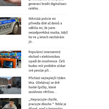
generaci brzdit digitalizaci
celého...
Městská policie mi
přivedla dítě až domů a
sdělila mi, že jsem
nezodpovědná matka, když
ho ve 4 letech nechávám
jít...
Populární internetový
obchod s elektronikou
upadl do insolvence. Češi
budou mít problém získat
své peníze při...
Přichází nejteplejší týden
léta: Očekávají se dvě
horké špičky, které
zasáhnou většinu...
„Nepracujte chytře,
pracujte dlouho.“ Tohle je
důvod, proč v korporátu