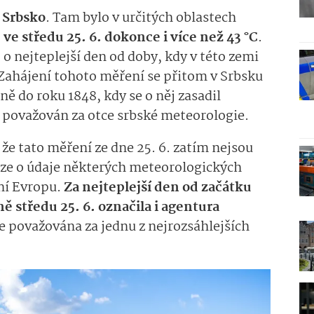
m
Srbsko
. Tam bylo v určitých oblastech
o
ve středu 25. 6. dokonce i více než 43 °C
.
o nejteplejší den od doby, kdy v této zemi
 Zahájení tohoto měření se přitom v Srbsku
ě do roku 1848, kdy se o něj zasadil
je považován za otce srbské meteorologie.
že tato měření ze dne 25. 6. zatím nejsou
uze o údaje některých meteorologických
ní Evropu.
Za nejteplejší den od začátku
 středu 25. 6. označila i agentura
 je považována za jednu z nejrozsáhlejších