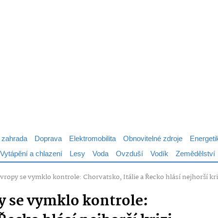
 zahrada
Doprava
Elektromobilita
Obnovitelné zdroje
Energeti
Vytápění a chlazení
Lesy
Voda
Ovzduší
Vodík
Zemědělství
Evropy se vymklo kontrole: Chorvatsko, Itálie a Řecko hlásí nejhorší kri
y se vymklo kontrole: