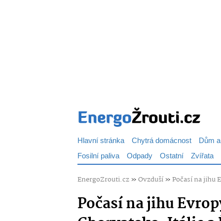
Hlavní stránka
Chytrá domácnost
Dům a
Fosilní paliva
Odpady
Ostatní
Zvířata
EnergoZrouti.cz
»
Ovzduší
»
Počasí na jihu 
Počasí na jihu Evrop