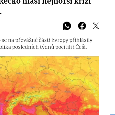
Řecko hlásí nejhorší krizi
t
 se na převážné části Evropy přihlásily
ika posledních týdnů pocítili i Češi.