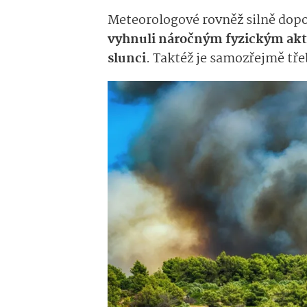
Meteorologové rovněž silně dopor
vyhnuli náročným fyzickým ak
slunci
. Taktéž je samozřejmě tře