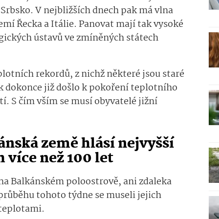
 Srbsko. V nejbližších dnech pak má vlna
emí Řecka a Itálie. Panovat mají tak vysoké
ogických ústavů ve zmíněných státech
lotních rekordů, z nichž některé jsou staré
ak dokonce již došlo k pokoření teplotního
tí. S čím vším se musí obyvatelé jižní
ánská země hlásí nejvyšší
 více než 100 let
í na Balkánském poloostrově, ani zdaleka
 průběhu tohoto týdne se museli jejich
 teplotami.