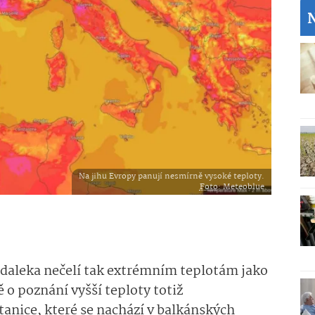
Na jihu Evropy panují nesmírně vysoké teploty.
Foto
: Meteoblue
zdaleka nečelí tak extrémním teplotám jako
ě o poznání vyšší teploty totiž
anice, které se nachází v balkánských