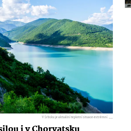
V Srbsku je aktuální teplotní situace extrémní. ,
...
silou i v Chorvatsku