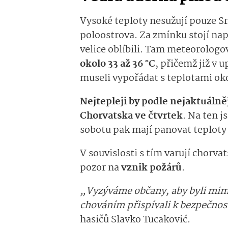
Vysoké teploty nesužují pouze Sr
poloostrova. Za zmínku stojí na
velice oblíbili. Tam meteorologo
okolo 33 až 36 °C
, přičemž již v 
museli vypořádat s teplotami oko
Nejtepleji by podle nejaktuáln
Chorvatska ve čtvrtek
. Na ten j
sobotu pak mají panovat teploty 
V souvislosti s tím varují chorvat
pozor na
vznik požárů
.
„Vyzýváme občany, aby byli mi
chováním přispívali k bezpečnost
hasičů Slavko Tucaković.