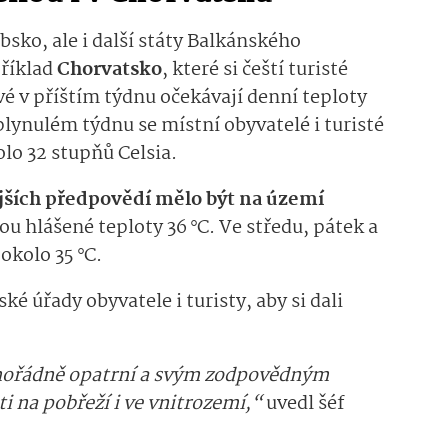
bsko, ale i další státy Balkánského
příklad
Chorvatsko
, které si čeští turisté
vé v příštím týdnu očekávají denní teploty
uplynulém týdnu se místní obyvatelé i turisté
lo 32 stupňů Celsia.
ějších předpovědí mělo být na území
sou hlášené teploty 36 °C. Ve středu, pátek a
okolo 35 °C.
ské úřady obyvatele i turisty, aby si dali
mořádně opatrní a svým zodpovědným
i na pobřeží i ve vnitrozemí,“
uvedl šéf