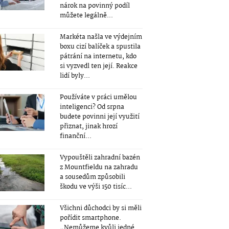
nárok na povinný podíl
můžete legálně...
Markéta našla ve výdejním
boxu cizí balíček a spustila
pátrání na internetu, kdo
si vyzvedl ten její. Reakce
lidí byly...
Používáte v práci umělou
inteligenci? Od srpna
budete povinni její využití
přiznat, jinak hrozí
finanční...
Vypouštěli zahradní bazén
z Mountfieldu na zahradu
a sousedům způsobili
škodu ve výši 150 tisíc...
Všichni důchodci by si měli
pořídit smartphone.
„Nemůžeme kvůli jedné