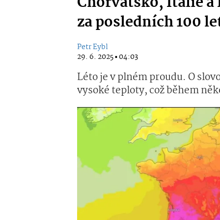
Chorvatsko, Itálie a 
za posledních 100 le
Petr Eybl
29. 6. 2025 ▪ 04:03
Léto je v plném proudu. O slovo
vysoké teploty, což během někol