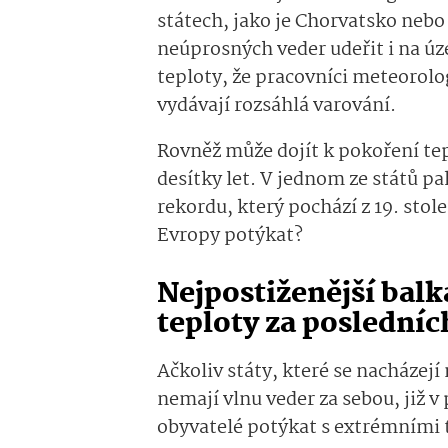
státech, jako je Chorvatsko nebo
neúprosných veder udeřit i na úz
teploty, že pracovníci meteorol
vydávají rozsáhlá varování.
Rovněž může dojít k pokoření tep
desítky let. V jednom ze států p
rekordu, který pochází z 19. stole
Evropy potýkat?
Nejpostiženější balk
teploty za posledních
Ačkoliv státy, které se nacházej
nemají vlnu veder za sebou, již v
obyvatelé potýkat s extrémními