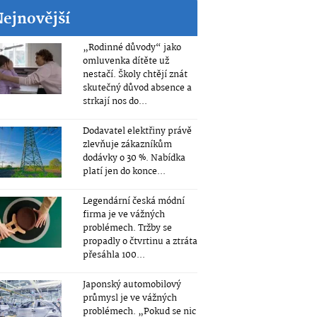
Nejnovější
„Rodinné důvody“ jako
omluvenka dítěte už
nestačí. Školy chtějí znát
skutečný důvod absence a
strkají nos do...
Dodavatel elektřiny právě
zlevňuje zákazníkům
dodávky o 30 %. Nabídka
platí jen do konce...
Legendární česká módní
firma je ve vážných
problémech. Tržby se
propadly o čtvrtinu a ztráta
přesáhla 100...
Japonský automobilový
průmysl je ve vážných
problémech. „Pokud se nic