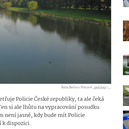
Řeka Bečva v Přerově ,
palickap –...
řuje Policie České republiky, ta ale čeká
en si ale lhůtu na vypracování posudku
m není jasné, kdy bude mít Policie
 k dispozici.