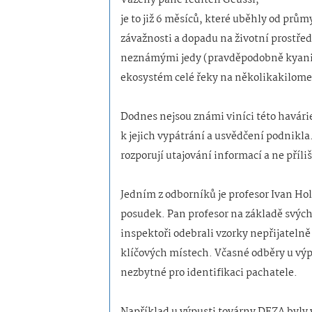
je to již 6 měsíců, které uběhly od prům
závažnosti a dopadu na životní prostře
neznámými jedy (pravděpodobně kyanidy
ekosystém celé řeky na několikakilome
Dodnes nejsou známi viníci této havári
k jejich vypátrání a usvědčení podnikla.
rozporují utajování informací a ne příli
Jedním z odborníků je profesor Ivan Hol
posudek. Pan profesor na základě svých 
inspektoři odebrali vzorky nepřijateln
klíčových místech. Včasné odběry u vý
nezbytné pro identifikaci pachatele.
Například u výpusti továrny DEZA byly v