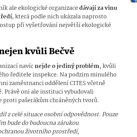
iník ale ekologické organizace
dávají za vinu
tředí
, která podle nich ukázala naprosto
stup při vyšetřování největší ekologické
nejen kvůli Bečvě
anizací navíc
nejde o jediný problém
, kvůli
ého ředitele inspekce. Na podzim minulého
šichni zaměstnanci oddělení CITES včetně
 Právě oni ale instituci vybudovali
e proti pašerákům chráněných tvorů.
il z celé situace osobní odpovědnost. Pouze
ním bude do budoucna zárukou
hranou životního prostředí,