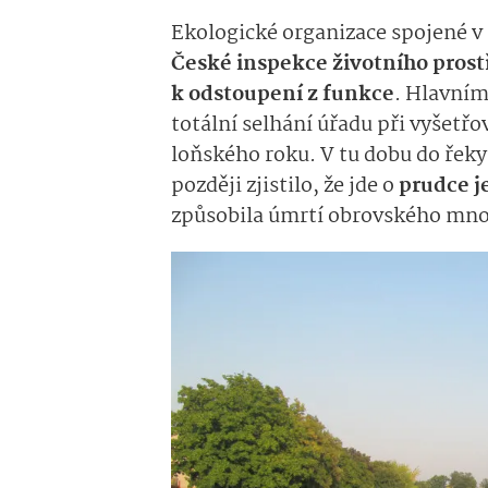
Ekologické organizace spojené v
České inspekce životního prost
k odstoupení z funkce
. Hlavním
totální selhání úřadu při vyšetřo
loňského roku. V tu dobu do řeky
později zjistilo, že jde o
prudce j
způsobila úmrtí obrovského množ