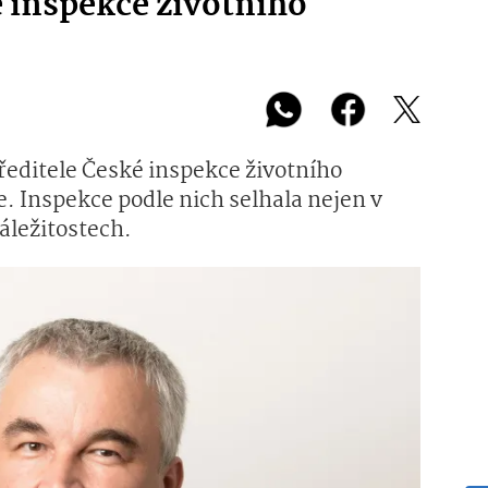
e inspekce životního
ředitele České inspekce životního
e. Inspekce podle nich selhala nejen v
záležitostech.