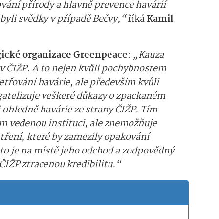
vání přírody a hlavně prevence havárií
byli svědky v případě Bečvy,“
říká
Kamil
ogické organizace Greenpeace
:
„Kauza
v ČIŽP. A to nejen kvůli pochybnostem
řování havárie, ale především kvůli
agatelizuje veškeré důkazy o zpackaném
 ohledně havárie ze strany ČIŽP. Tím
ím vedenou instituci, ale znemožňuje
atření, které by zamezily opakování
to je na místě jeho odchod a zodpovědný
 ČIŽP ztracenou kredibilitu.“