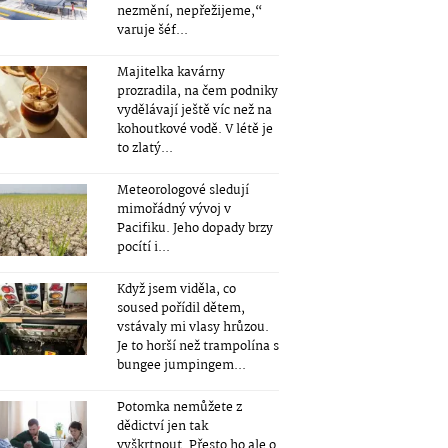
nezmění, nepřežijeme,“
varuje šéf...
Majitelka kavárny
prozradila, na čem podniky
vydělávají ještě víc než na
kohoutkové vodě. V létě je
to zlatý...
Meteorologové sledují
mimořádný vývoj v
Pacifiku. Jeho dopady brzy
pocítí i...
Když jsem viděla, co
soused pořídil dětem,
vstávaly mi vlasy hrůzou.
Je to horší než trampolína s
bungee jumpingem...
Potomka nemůžete z
dědictví jen tak
vyškrtnout. Přesto ho ale o