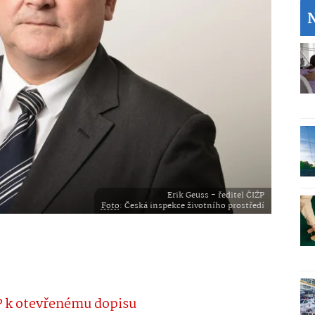
Erik Geuss - ředitel ČIŽP
Foto
: Česká inspekce životního prostředí
P k otevřenému dopisu