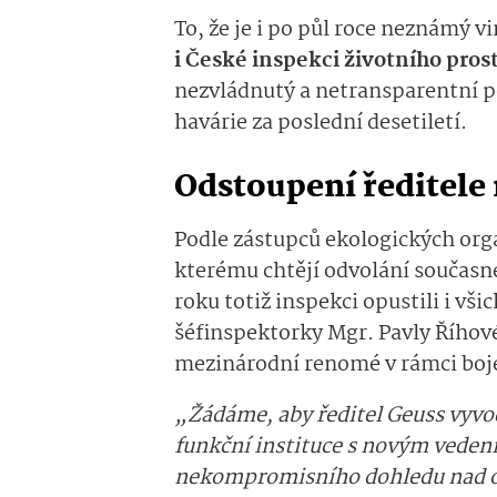
To, že je i po půl roce neznámý v
i České inspekci životního pros
nezvládnutý a netransparentní po
havárie za poslední desetiletí.
Odstoupení ředitele 
Podle zástupců ekologických org
kterému chtějí odvolání současn
roku totiž inspekci opustili i v
šéfinspektorky Mgr. Pavly Říhové.
mezinárodní renomé v rámci boj
„Žádáme, aby ředitel Geuss vyvod
funkční instituce s novým vede
nekompromisního dohledu nad oc