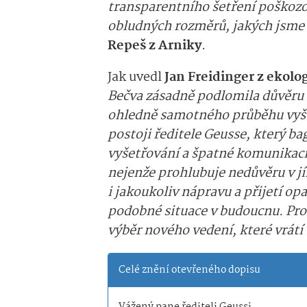
transparentního šetření poškozo
obludných rozměrů, jakých jsme 
Repeš z Arniky
.
Jak uvedl
Jan Freidinger z ekol
Bečva zásadně podlomila důvěru 
ohledně samotného průběhu vyšet
postoji ředitele Geusse, který b
vyšetřování a špatné komunikaci
nejenže prohlubuje nedůvěru v j
i jakoukoliv nápravu a přijetí op
podobné situace v budoucnu. Pro
výběr nového vedení, které vrátí
Celé znění otevřeného dopisu
Vážený pane řediteli Geussi,