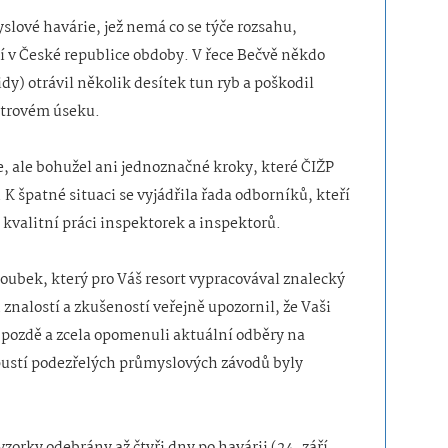
yslové havárie, jež nemá co se týče rozsahu,
dí v České republice obdoby. V řece Bečvě někdo
) otrávil několik desítek tun ryb a poškodil
­trovém úseku.
e, ale bohužel ani jednoznačné kroky, které ČIŽP
 K špatné situaci se vyjádřila řada odborníků, kteří
š kvalitní práci inspektorek a inspektorů.
oubek, který pro Váš resort vypracovával znalecký
znalostí a zkušeností veřejně upozornil, že Vaši
ě pozdě a zcela opomenuli aktuální odběry na
pustí podezřelých průmyslových závodů byly
zorky odebrány až čtyři dny po havárii (24. září