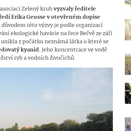
 asociaci Zelený kruh
vyzvaly ředitele
ředí Erika Geusse v otevřeném dopise
 důvodem této výzvy je podle organizací
vání ekologické havárie na řece Bečvě ze září
 unikla z počátku neznámá látka o které se
edovatý kyanid
. Jeho koncentrace ve vodě
ství ryb a vodních živočichů.