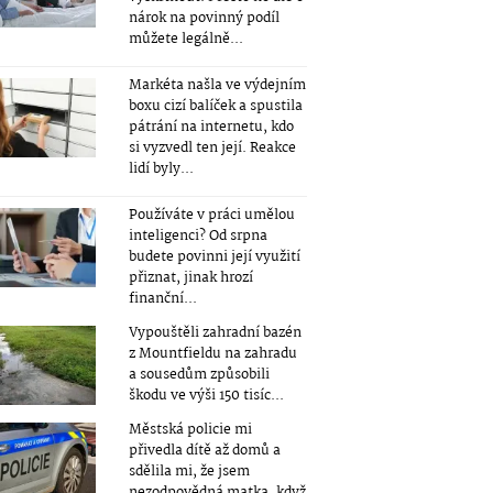
nárok na povinný podíl
můžete legálně...
Markéta našla ve výdejním
boxu cizí balíček a spustila
pátrání na internetu, kdo
si vyzvedl ten její. Reakce
lidí byly...
Používáte v práci umělou
inteligenci? Od srpna
budete povinni její využití
přiznat, jinak hrozí
finanční...
Vypouštěli zahradní bazén
z Mountfieldu na zahradu
a sousedům způsobili
škodu ve výši 150 tisíc...
Městská policie mi
přivedla dítě až domů a
sdělila mi, že jsem
nezodpovědná matka, když