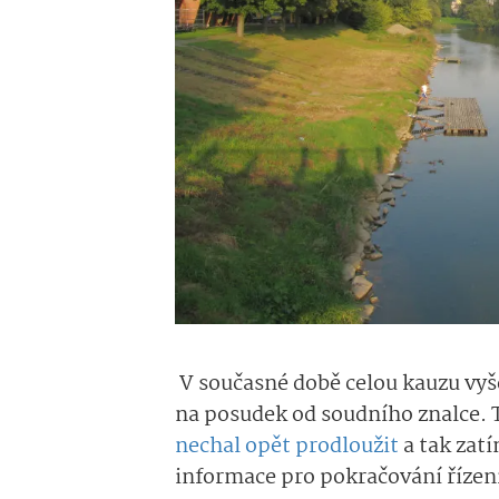
V současné době celou kauzu vyšet
na posudek od soudního znalce. T
nechal opět prodloužit
a tak zatí
informace pro pokračování řízení