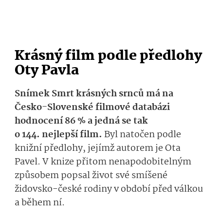
Krásný film podle předlohy
Oty Pavla
Snímek Smrt krásných srnců má na
Česko-Slovenské filmové databázi
hodnocení 86 % a jedná se tak
o 144. nejlepší film.
Byl natočen podle
knižní předlohy, jejímž autorem je Ota
Pavel. V knize přitom nenapodobitelným
způsobem popsal život své smíšené
židovsko-české rodiny v období před válkou
a během ní.