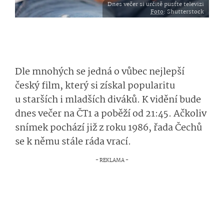
Dnes večer si určitě pusťte televizi
Foto
: Shutterstock
Dle mnohých se jedná o vůbec nejlepší
český film, který si získal popularitu
u starších i mladších diváků. K vidění bude
dnes večer na ČT1 a poběží od 21:45. Ačkoliv
snímek pochází již z roku 1986, řada Čechů
se k němu stále ráda vrací.