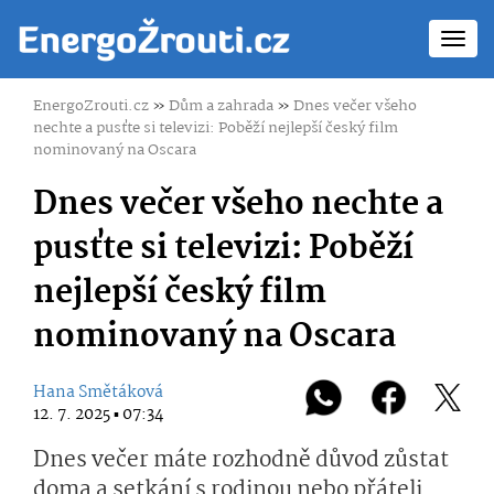
Toggl
navig
EnergoZrouti.cz
»
Dům a zahrada
»
Dnes večer všeho
nechte a pusťte si televizi: Poběží nejlepší český film
nominovaný na Oscara
Dnes večer všeho nechte a
pusťte si televizi: Poběží
nejlepší český film
nominovaný na Oscara
Hana Smětáková
12. 7. 2025 ▪ 07:34
Dnes večer máte rozhodně důvod zůstat
doma a setkání s rodinou nebo přáteli