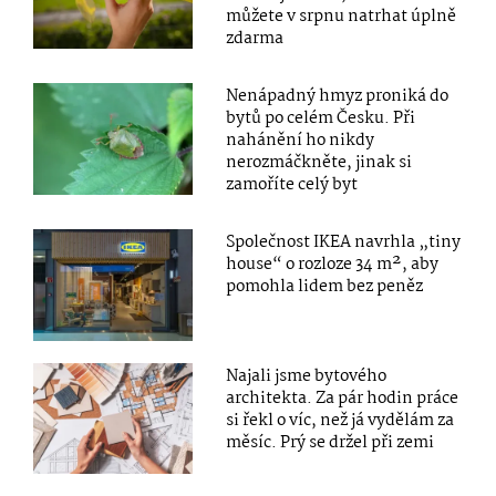
můžete v srpnu natrhat úplně
zdarma
Nenápadný hmyz proniká do
bytů po celém Česku. Při
nahánění ho nikdy
nerozmáčkněte, jinak si
zamoříte celý byt
Společnost IKEA navrhla „tiny
house“ o rozloze 34 m², aby
pomohla lidem bez peněz
Najali jsme bytového
architekta. Za pár hodin práce
si řekl o víc, než já vydělám za
měsíc. Prý se držel při zemi