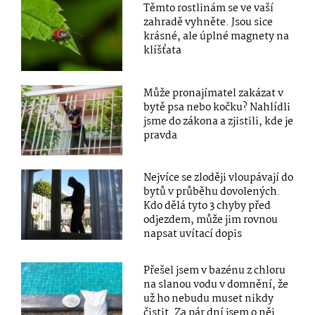
Těmto rostlinám se ve vaší
zahradě vyhněte. Jsou sice
krásné, ale úplné magnety na
klíšťata
Může pronajímatel zakázat v
bytě psa nebo kočku? Nahlídli
jsme do zákona a zjistili, kde je
pravda
Nejvíce se zloději vloupávají do
bytů v průběhu dovolených.
Kdo dělá tyto 3 chyby před
odjezdem, může jim rovnou
napsat uvítací dopis
Přešel jsem v bazénu z chloru
na slanou vodu v domnění, že
už ho nebudu muset nikdy
čistit. Za pár dní jsem o něj