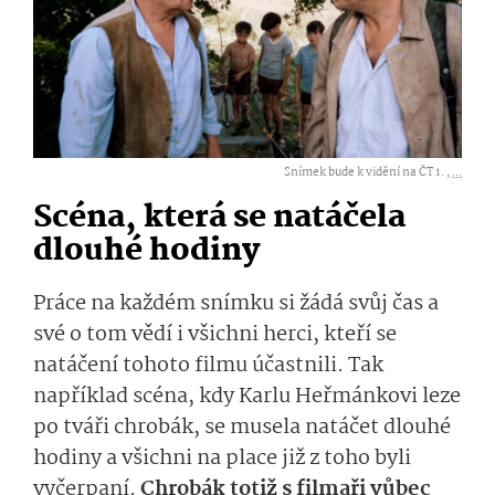
Snímek bude k vidění na ČT 1. ,
...
Scéna, která se natáčela
dlouhé hodiny
Práce na každém snímku si žádá svůj čas a
své o tom vědí i všichni herci, kteří se
natáčení tohoto filmu účastnili. Tak
například scéna, kdy Karlu Heřmánkovi leze
po tváři chrobák, se musela natáčet dlouhé
hodiny a všichni na place již z toho byli
vyčerpaní.
Chrobák totiž s filmaři vůbec