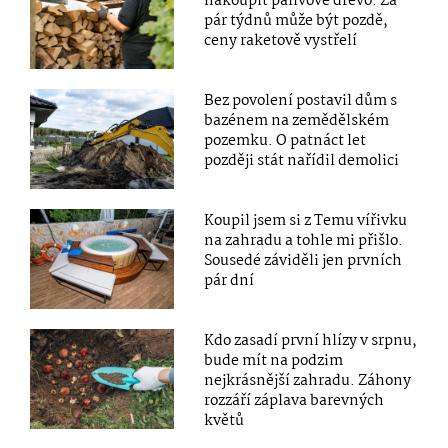
nakoupit palivové dřevo. Za
pár týdnů může být pozdě,
ceny raketově vystřelí
Bez povolení postavil dům s
bazénem na zemědělském
pozemku. O patnáct let
později stát nařídil demolici
Koupil jsem si z Temu vířivku
na zahradu a tohle mi přišlo.
Sousedé záviděli jen prvních
pár dní
Kdo zasadí první hlízy v srpnu,
bude mít na podzim
nejkrásnější zahradu. Záhony
rozzáří záplava barevných
květů