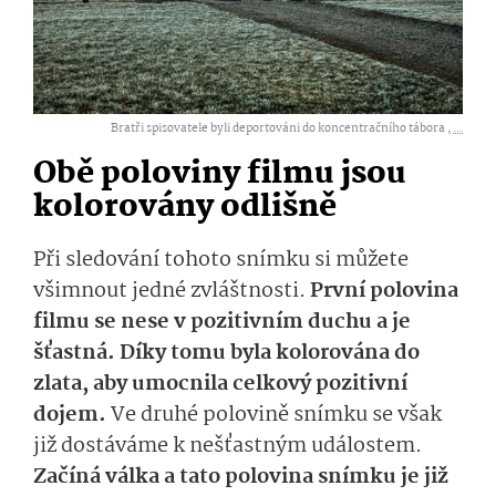
Bratři spisovatele byli deportováni do koncentračního tábora ,
...
Obě poloviny filmu jsou
kolorovány odlišně
Při sledování tohoto snímku si můžete
všimnout jedné zvláštnosti.
První polovina
filmu se nese v pozitivním duchu a je
šťastná. Díky tomu byla kolorována do
zlata, aby umocnila celkový pozitivní
dojem.
Ve druhé polovině snímku se však
již dostáváme k nešťastným událostem.
Začíná válka a tato polovina snímku je již