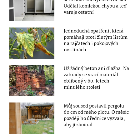
seříznout kuchyňskou desku.
Udělal komickou chybu a teď
varuje ostatní
Jednoduchá opatření, která
pomáhají proti žlutým listům
na rajčatech i pokojových
rostlinách
Už žádný beton ani dlažba. Na
zahrady se vrací materiál
oblíbený v 60. letech
minulého století
Můj soused postavil pergolu
60 cm od mého plotu. O měsíc
později ho úřednice vyzvala,
aby ji zboural