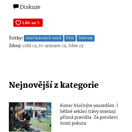
Diskuze
Štítky:
Smrt krásných srnců
Film
Televize
Zdroj:
csfd.cz, tv.seznam.cz, lifee.cz
Nejnovější z kategorie
Konec hlučným sousedům: I
běžné sekání trávy omezují
přísná pravidla. Za porušení
hrozí pokuta