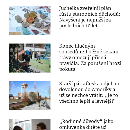
Juchelka zveřejnil plán
růstu starobních důchodů:
Navýšení je nejnižší za
posledních 10 let
Konec hlučným
sousedům: I běžné sekání
trávy omezují přísná
pravidla. Za porušení hrozí
pokuta
Starší pár z Česka odjel na
dovolenou do Ameriky a
už se nechce vrátit: „Je to
všechno lepší a levnější“
„Rodinné důvody“ jako
omluvenka dítěte už