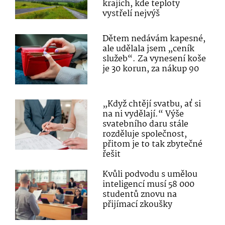
krajích, kde teploty
vystřelí nejvýš
Dětem nedávám kapesné,
ale udělala jsem „ceník
služeb“. Za vynesení koše
je 30 korun, za nákup 90
„Když chtějí svatbu, ať si
na ni vydělají.“ Výše
svatebního daru stále
rozděluje společnost,
přitom je to tak zbytečné
řešit
Kvůli podvodu s umělou
inteligencí musí 58 000
studentů znovu na
přijímací zkoušky