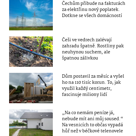
Čechům přibude na fakturách
za elektřinu nový poplatek.
Dotkne se všech domácností
Češi ve vedrech zalévají
zahradu špatně. Rostliny pak
neuhynou suchem, ale
špatnou zálivkou
Dům postavil za měsíc a vyšel
ho na 110 tisíc korun. To, jak
využil každý centimetr,
fascinuje miliony lidí
„Na co nemám peníze já,
nebude mít ani můj soused.“
Na vesnicích to občas vypadá
hůř než v béčkové telenovele