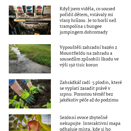
Když jsem viděla, co soused
pořídil dětem, vstávaly mi
vlasy hrůzou. Je to horší než
trampolína s bungee
jumpingem dohromady
Vypouštěli zahradní bazén z
Mountfieldu na zahradu a
sousedům způsobili škodu ve
výši 150 tisíc korun
Zahrádkář radí: 5 plodin, které
se vyplatí zasadit právě v
srpnu. Porostou téměř bez
jakékoliv péče až do podzimu
Sezónní ovoce zbytečně
nekupujte. Interaktivní mapa
odhaluje místa, kde si ho