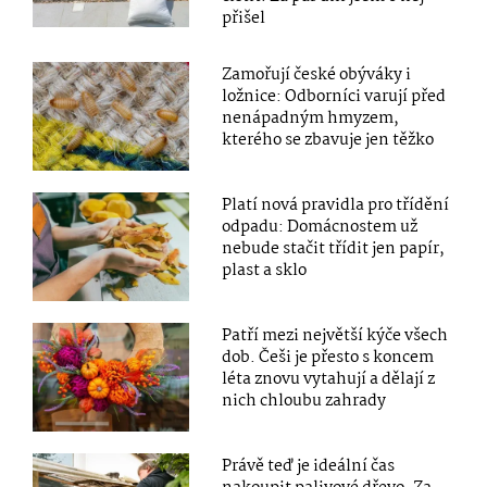
přišel
Zamořují české obýváky i
ložnice: Odborníci varují před
nenápadným hmyzem,
kterého se zbavuje jen těžko
Platí nová pravidla pro třídění
odpadu: Domácnostem už
nebude stačit třídit jen papír,
plast a sklo
Patří mezi největší kýče všech
dob. Češi je přesto s koncem
léta znovu vytahují a dělají z
nich chloubu zahrady
Právě teď je ideální čas