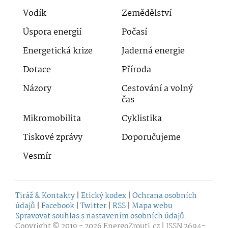
Vodík
Zemědělství
Úspora energií
Počasí
Energetická krize
Jaderná energie
Dotace
Příroda
Názory
Cestování a volný
čas
Mikromobilita
Cyklistika
Tiskové zprávy
Doporučujeme
Vesmír
Tiráž & Kontakty
|
Etický kodex
|
Ochrana osobních
údajů
|
Facebook
|
Twitter
|
RSS
|
Mapa webu
Spravovat souhlas s nastavením osobních údajů
Copyright © 2019 - 2026
EnergoZrouti.cz
| ISSN 2694-