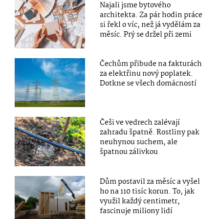
Najali jsme bytového
architekta. Za pár hodin práce
si řekl o víc, než já vydělám za
měsíc. Prý se držel při zemi
Čechům přibude na fakturách
za elektřinu nový poplatek.
Dotkne se všech domácností
Češi ve vedrech zalévají
zahradu špatně. Rostliny pak
neuhynou suchem, ale
špatnou zálivkou
Dům postavil za měsíc a vyšel
ho na 110 tisíc korun. To, jak
využil každý centimetr,
fascinuje miliony lidí