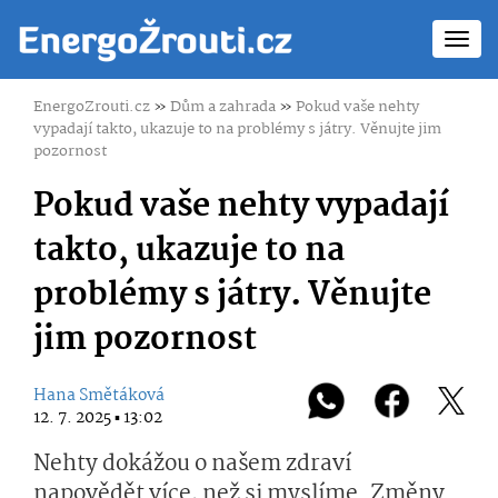
Toggl
navig
EnergoZrouti.cz
»
Dům a zahrada
»
Pokud vaše nehty
vypadají takto, ukazuje to na problémy s játry. Věnujte jim
pozornost
Pokud vaše nehty vypadají
takto, ukazuje to na
problémy s játry. Věnujte
jim pozornost
Hana Smětáková
12. 7. 2025 ▪ 13:02
Nehty dokážou o našem zdraví
napovědět více, než si myslíme. Změny