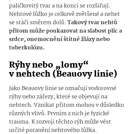
paličkovitý tvar a na konci se rozšiřují.
Nehtové lůžko je celkově zvětšené a nehet
se stáčí směrem dolů.
Takový tvar nehtů
přitom může poukazovat na slabost plic a
srdce, onemocnění štítné žlázy nebo
tuberkulózu.
Rýhy nebo „lomy“
v nehtech (Beauovy linie)
Jako Beauovy linie se označují vodorovné
rýhy nebo zářezy, které se objevují na
nehtech. Vznikat přitom mohou v důsledku
různých vlivů. Prvním z nich je fyzické
trauma. K rozvoji těchto rýh může vést
určité poranění nehtového lůžka.