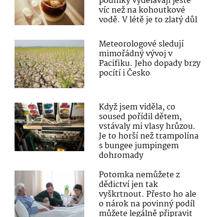
podniky vydělávají ještě
víc než na kohoutkové
vodě. V létě je to zlatý důl
Meteorologové sledují
mimořádný vývoj v
Pacifiku. Jeho dopady brzy
pocítí i Česko
Když jsem viděla, co
soused pořídil dětem,
vstávaly mi vlasy hrůzou.
Je to horší než trampolína
s bungee jumpingem
dohromady
Potomka nemůžete z
dědictví jen tak
vyškrtnout. Přesto ho ale
o nárok na povinný podíl
můžete legálně připravit