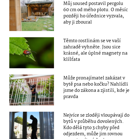
Můj soused postavil pergolu
60 cm od mého plotu. O měsíc
později ho úřednice vyzvala,
aby ji zboural
Těmto rostlinám se ve vaší
zahradě vyhněte. Jsou sice
krásné, ale úplné magnety na
klíšťata
Může pronajímatel zakázat v
bytě psa nebo kočku? Nahlídli
jsme do zákona a zjistili, kde je
pravda
Nejvíce se zloději vloupávají do
bytů v průběhu dovolených.
Kdo dělá tyto 3 chyby před
odjezdem, může jim rovnou