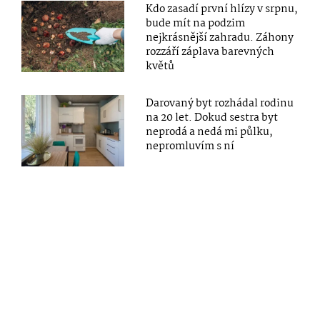
Kdo zasadí první hlízy v srpnu,
bude mít na podzim
nejkrásnější zahradu. Záhony
rozzáří záplava barevných
květů
Darovaný byt rozhádal rodinu
na 20 let. Dokud sestra byt
neprodá a nedá mi půlku,
nepromluvím s ní