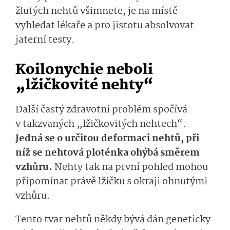
žlutých nehtů všimnete, je na místě
vyhledat lékaře a pro jistotu absolvovat
jaterní testy.
Koilonychie neboli
„lžičkovité nehty“
Další častý zdravotní problém spočívá
v takzvaných „lžičkovitých nehtech“.
Jedná se o určitou deformaci nehtů, při
níž se nehtová ploténka ohýbá směrem
vzhůru.
Nehty tak na první pohled mohou
připomínat právě lžičku s okraji ohnutými
vzhůru.
Tento tvar nehtů někdy bývá dán geneticky