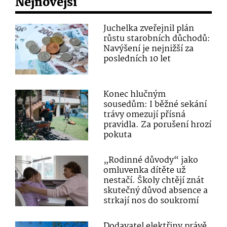
Nejnovější
Juchelka zveřejnil plán
růstu starobních důchodů:
Navýšení je nejnižší za
posledních 10 let
Konec hlučným
sousedům: I běžné sekání
trávy omezují přísná
pravidla. Za porušení hrozí
pokuta
„Rodinné důvody“ jako
omluvenka dítěte už
nestačí. Školy chtějí znát
skutečný důvod absence a
strkají nos do soukromí
Dodavatel elektřiny právě