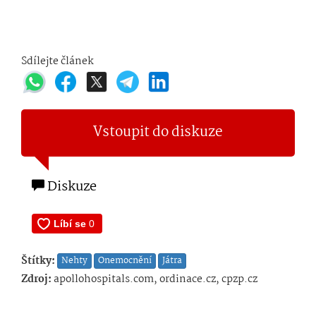
Sdílejte článek
Vstoupit do diskuze
Diskuze
Štítky:
Nehty
Onemocnění
Játra
Zdroj:
apollohospitals.com, ordinace.cz, cpzp.cz