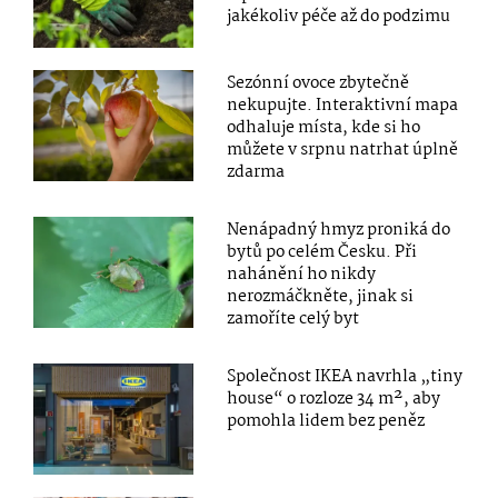
jakékoliv péče až do podzimu
Sezónní ovoce zbytečně
nekupujte. Interaktivní mapa
odhaluje místa, kde si ho
můžete v srpnu natrhat úplně
zdarma
Nenápadný hmyz proniká do
bytů po celém Česku. Při
nahánění ho nikdy
nerozmáčkněte, jinak si
zamoříte celý byt
Společnost IKEA navrhla „tiny
house“ o rozloze 34 m², aby
pomohla lidem bez peněz