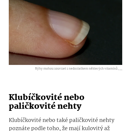
Rýhy mohou souviset s nedostatkem některých vitamínů ,
...
Klubíčkovité nebo
paličkovité nehty
Klubíčkovité nebo také paličkovité nehty
poznáte podle toho, že mají kulovitý až