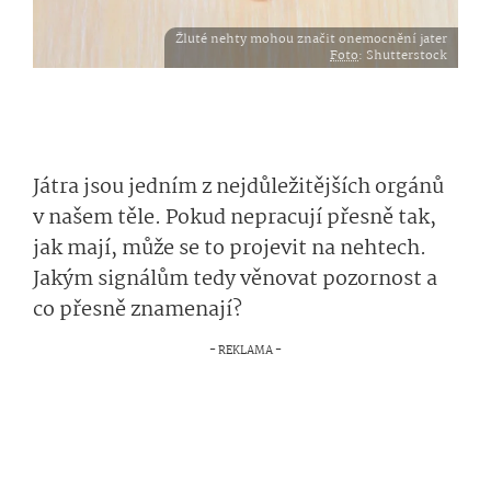
Žluté nehty mohou značit onemocnění jater
Foto
: Shutterstock
Játra jsou jedním z nejdůležitějších orgánů
v našem těle. Pokud nepracují přesně tak,
jak mají, může se to projevit na nehtech.
Jakým signálům tedy věnovat pozornost a
co přesně znamenají?