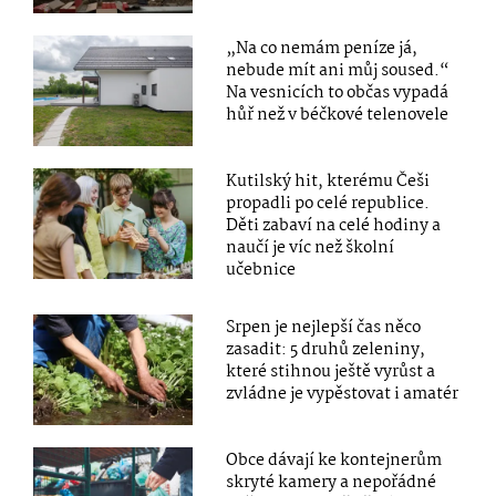
„Na co nemám peníze já,
nebude mít ani můj soused.“
Na vesnicích to občas vypadá
hůř než v béčkové telenovele
Kutilský hit, kterému Češi
propadli po celé republice.
Děti zabaví na celé hodiny a
naučí je víc než školní
učebnice
Srpen je nejlepší čas něco
zasadit: 5 druhů zeleniny,
které stihnou ještě vyrůst a
zvládne je vypěstovat i amatér
Obce dávají ke kontejnerům
skryté kamery a nepořádné