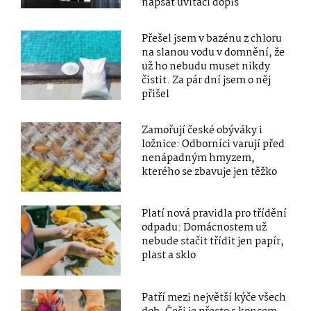
napsat uvítací dopis
Přešel jsem v bazénu z chloru
na slanou vodu v domnění, že
už ho nebudu muset nikdy
čistit. Za pár dní jsem o něj
přišel
Zamořují české obýváky i
ložnice: Odborníci varují před
nenápadným hmyzem,
kterého se zbavuje jen těžko
Platí nová pravidla pro třídění
odpadu: Domácnostem už
nebude stačit třídit jen papír,
plast a sklo
Patří mezi největší kýče všech