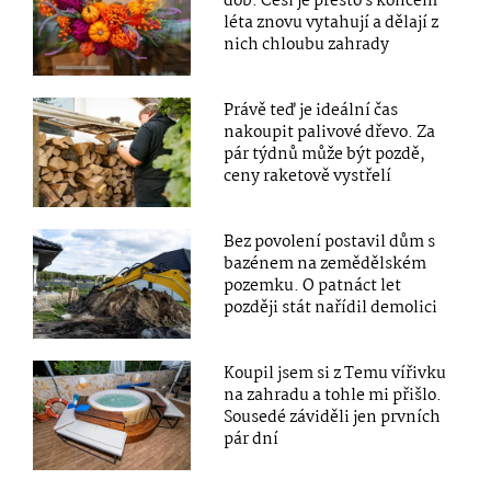
dob. Češi je přesto s koncem
léta znovu vytahují a dělají z
nich chloubu zahrady
Právě teď je ideální čas
nakoupit palivové dřevo. Za
pár týdnů může být pozdě,
ceny raketově vystřelí
Bez povolení postavil dům s
bazénem na zemědělském
pozemku. O patnáct let
později stát nařídil demolici
Koupil jsem si z Temu vířivku
na zahradu a tohle mi přišlo.
Sousedé záviděli jen prvních
pár dní