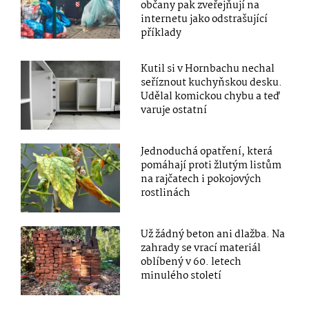
občany pak zveřejňují na
internetu jako odstrašující
příklady
Kutil si v Hornbachu nechal
seříznout kuchyňskou desku.
Udělal komickou chybu a teď
varuje ostatní
Jednoduchá opatření, která
pomáhají proti žlutým listům
na rajčatech i pokojových
rostlinách
Už žádný beton ani dlažba. Na
zahrady se vrací materiál
oblíbený v 60. letech
minulého století