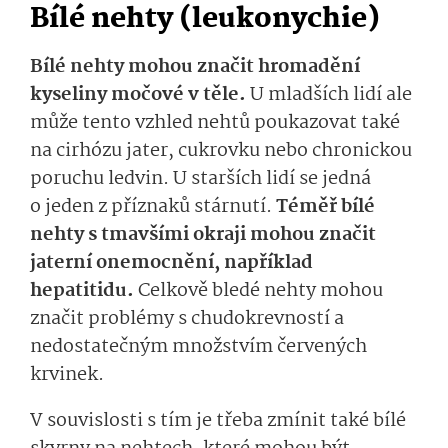
Bílé nehty (leukonychie)
Bílé nehty mohou značit hromadění
kyseliny močové v těle.
U mladších lidí ale
může tento vzhled nehtů poukazovat také
na cirhózu jater, cukrovku nebo chronickou
poruchu ledvin. U starších lidí se jedná
o jeden z příznaků stárnutí.
Téměř bílé
nehty s tmavšími okraji mohou značit
jaterní onemocnění, například
hepatitidu.
Celkově bledé nehty mohou
značit problémy s chudokrevností a
nedostatečným množstvím červených
krvinek.
V souvislosti s tím je třeba zmínit také bílé