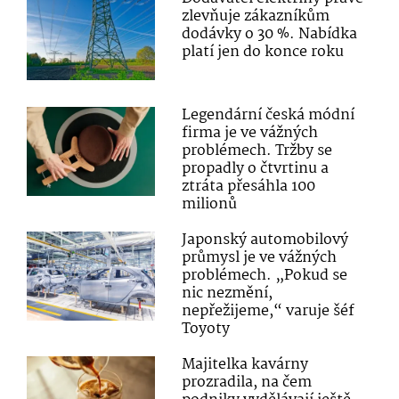
zlevňuje zákazníkům
dodávky o 30 %. Nabídka
platí jen do konce roku
Legendární česká módní
firma je ve vážných
problémech. Tržby se
propadly o čtvrtinu a
ztráta přesáhla 100
milionů
Japonský automobilový
průmysl je ve vážných
problémech. „Pokud se
nic nezmění,
nepřežijeme,“ varuje šéf
Toyoty
Majitelka kavárny
prozradila, na čem