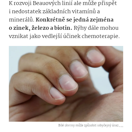
K rozvoji Beauových linií ale může přispět
i nedostatek základních vitamínů a
minerálů.
Konkrétně se jedná zejména
o zinek, železo a biotin.
Rýhy dále mohou
vznikat jako vedlejší účinek chemoterapie.
Bílé skvrny může způsobit i obyčejný úraz ,
...