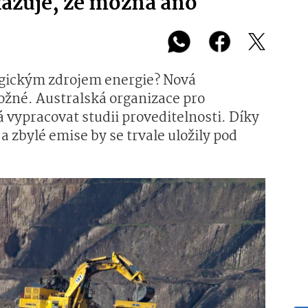
azuje, že možná ano
ogickým zdrojem energie? Nová
možné. Australská organizace pro
á vypracovat studii proveditelnosti. Díky
a zbylé emise by se trvale uložily pod