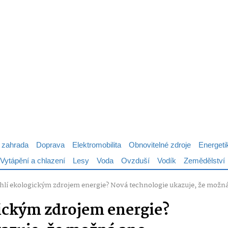
 zahrada
Doprava
Elektromobilita
Obnovitelné zdroje
Energeti
Vytápění a chlazení
Lesy
Voda
Ovzduší
Vodík
Zemědělství
uhlí ekologickým zdrojem energie? Nová technologie ukazuje, že možn
gickým zdrojem energie?