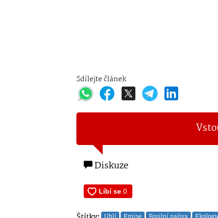
Sdílejte článek
Vsto
Diskuze
Štítky:
Uhlí
Emise
Fosilní paliva
Ekologi