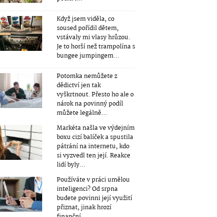
Když jsem viděla, co
soused pořídil dětem,
vstávaly mi vlasy hrůzou.
Je to horší než trampolína s
bungee jumpingem...
Potomka nemůžete z
dědictví jen tak
vyškrtnout. Přesto ho ale o
nárok na povinný podíl
můžete legálně...
Markéta našla ve výdejním
boxu cizí balíček a spustila
pátrání na internetu, kdo
si vyzvedl ten její. Reakce
lidí byly...
Používáte v práci umělou
inteligenci? Od srpna
budete povinni její využití
přiznat, jinak hrozí
finanční...