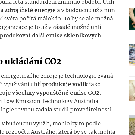
louhá léta standardem zimního období. Uhlí
 zdroj čisté energie
a v budoucnu už s ním
světa počítá málokdo. To by se ale možná
rganizace je totiž v zásadě možné uhlí
eprodukovat další
emise skleníkových
b ukládání CO2
o energetického zdroje je technologie zvaná
i využívání uhlí
produkuje vodík
jako
cuje všechny vypouštěné emise CO2
.
ci Low Emission Technology Australia
ologie rovnou zadala studii proveditelnosti.
 v budoucnu využít, mohlo by to podle
do rozpočtu Austrálie, která by se tak mohla