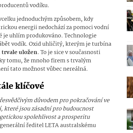
 producentů vodíku.
 vcelku jednoduchým způsobem, kdy
trickou energii nedochází za pomoci vodní
é je uhlím produkováno. Technologie
bět vodík. Oxid uhličitý, kterým je turbína
a
trvale uložen
. To je sice v současnosti
íky tomu, že mnoho firem s trvalým
ení tato možnost vůbec nereálná.
tále klíčové
 přesvědčivým důvodem pro pokračování ve
, které jsou zásadní pro budoucnost
getickou spolehlivost a prosperitu
generální ředitel LETA australskému