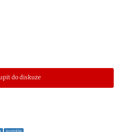
upit do diskuze
e
Austrálie