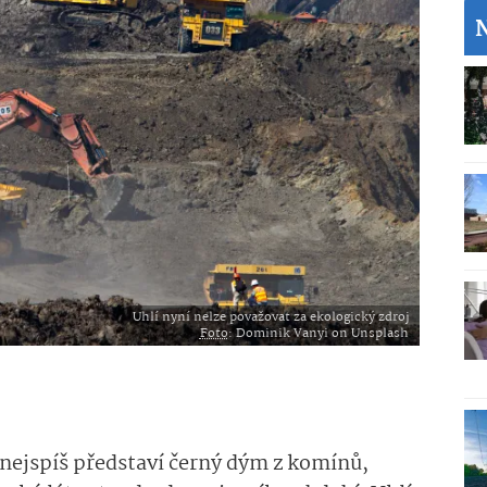
Uhlí nyní nelze považovat za ekologický zdroj
Foto
: Dominik Vanyi on Unsplash
si nejspíš představí černý dým z komínů,