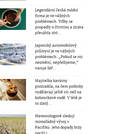
Legendární česká módní
firma je ve vážných
problémech. Tržby se
propadly o čtvrtinu a ztráta
přesáhla 100...
Japonský automobilový
průmysl je ve vážných
problémech. „Pokud se nic
nezmění, nepřežijeme,“
varuje šéf...
Majitelka kavárny
prozradila, na čem podniky
vydělávají ještě víc než na
kohoutkové vodě. V létě je
to zlatý...
Meteorologové sledují
mimořádný vývoj v
Pacifiku. Jeho dopady brzy
pocítí i...