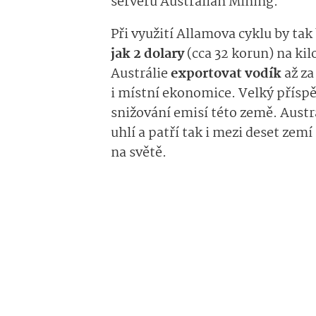
serveru Australian Mining.
Při využití Allamova cyklu by ta
jak 2 dolary
(cca 32 korun) na ki
Austrálie
exportovat vodík
až za
i místní ekonomice. Velký příspěv
snižování emisí této země. Austr
uhlí a patří tak i mezi deset zemí
na světě.