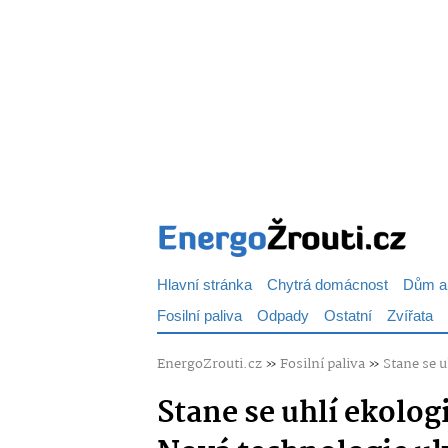
Hlavní stránka
Chytrá domácnost
Dům a
Fosilní paliva
Odpady
Ostatní
Zvířata
EnergoZrouti.cz
»
Fosilní paliva
»
Stane se 
Stane se uhlí ekolo