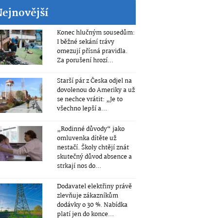
Nejnovější
Konec hlučným sousedům:
I běžné sekání trávy
omezují přísná pravidla.
Za porušení hrozí...
Starší pár z Česka odjel na
dovolenou do Ameriky a už
se nechce vrátit: „Je to
všechno lepší a...
„Rodinné důvody“ jako
omluvenka dítěte už
nestačí. Školy chtějí znát
skutečný důvod absence a
strkají nos do...
Dodavatel elektřiny právě
zlevňuje zákazníkům
dodávky o 30 %. Nabídka
platí jen do konce...