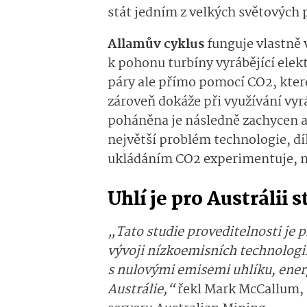
stát jedním z velkých světových
Allamův cyklus
funguje vlastně
k pohonu turbíny vyrábějící elek
páry ale přímo pomocí CO2, kter
zároveň dokáže při využívání vyrá
poháněna je následně zachycen 
největší problém technologie, d
ukládáním CO2 experimentuje, n
Uhlí je pro Austrálii s
„Tato studie proveditelnosti je
vývoji nízkoemisních technologií
s nulovými emisemi uhlíku, ener
Austrálie,“
řekl Mark McCallum, 