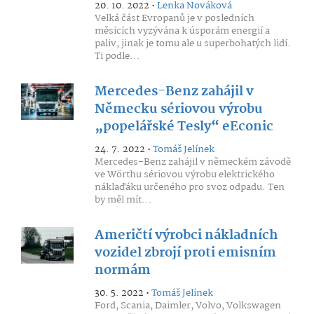
20. 10. 2022 •
Lenka Nováková
Velká část Evropanů je v posledních
měsících vyzývána k úsporám energií a
paliv, jinak je tomu ale u superbohatých lidí.
Ti podle...
Mercedes-Benz zahájil v
Německu sériovou výrobu
„popelářské Tesly“ eEconic
24. 7. 2022 •
Tomáš Jelínek
Mercedes-Benz zahájil v německém závodě
ve Wörthu sériovou výrobu elektrického
náklaďáku určeného pro svoz odpadu. Ten
by měl mít...
Američtí výrobci nákladních
vozidel zbrojí proti emisním
normám
30. 5. 2022 •
Tomáš Jelínek
Ford, Scania, Daimler, Volvo, Volkswagen