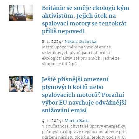
Británie se směje ekologickým
aktivistům. Jejich útok na
spalovací motory se tentokrát
příliš nepovedl
8. 1. 2024 •
Nikola Stránská
Místo upozornění na vysoké emise
skleníkových plynů jsou teď britští
ekologičtí aktivisté pro smích. Jedné ze
skupin se totiž při...
Ještě přísnější omezení
plynových kotlů nebo
spalovacích motorů? Poradní
výbor EU navrhuje odvážnější
snižování emisí
4. 1. 2024 •
Martin Bárta
V současnosti chystané úpravy energetiky,
průmyslu a dopravy nejsou dostatečné pro
udržení nárůstu globální teploty pod 1,5 °C.