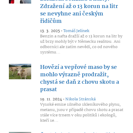
Zdražení až o 13 korun na litr
se nevyhne ani českým
řidičům
13. 3. 2025 •
Tomáš Jelínek
Benzin a nafta dražší až o 13 korun na litr by
už brzy mohly být v Německu realitou. Ani
odborníci ale zatím nevědí, co od nového
systému...
Hovězí a vepřové maso by se
mohlo výrazně prodražit,
chystá se daň z chovu skotu a
prasat
19. 11. 2024 •
Nikola Stránská
Vysoké emise silného skleníkového plynu,
metanu, jsou v případě chovu skotu a prasat
stále více trnem v oku politiků i ekologů,
kteří se...