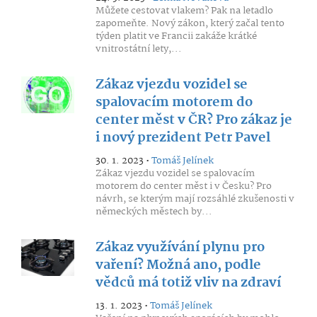
Můžete cestovat vlakem? Pak na letadlo
zapomeňte. Nový zákon, který začal tento
týden platit ve Francii zakáže krátké
vnitrostátní lety,...
Zákaz vjezdu vozidel se
spalovacím motorem do
center měst v ČR? Pro zákaz je
i nový prezident Petr Pavel
30. 1. 2023 •
Tomáš Jelínek
Zákaz vjezdu vozidel se spalovacím
motorem do center měst i v Česku? Pro
návrh, se kterým mají rozsáhlé zkušenosti v
německých městech by...
Zákaz využívání plynu pro
vaření? Možná ano, podle
vědců má totiž vliv na zdraví
13. 1. 2023 •
Tomáš Jelínek