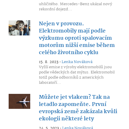
uhličitého. Mercedes-Benz ukázal nový
rekordní dojezd...
Nejen v provozu.
Elektromobily mají podle
výzkumu oproti spalovacím
motorům nižší emise během
celého životního cyklu
15. 8. 2023 •
Lenka Nováková
Vyšší emise z výroby elektromobilů jsou
podle vědeckých dat mýtus. Elektromobil
totiž podle odborníků z amerických
laboratoří...
Můžete jet vlakem? Tak na
letadlo zapomeňte. První
evropská země zakázala kvůli
ekologii některé lety
24. 5. 2023 •
Lenka Nováková