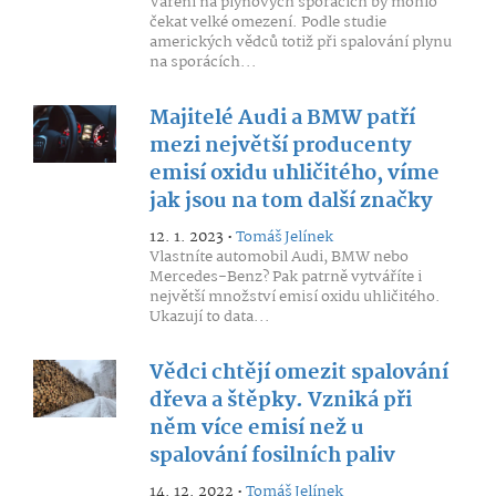
Vaření na plynových sporácích by mohlo
čekat velké omezení. Podle studie
amerických vědců totiž při spalování plynu
na sporácích...
Majitelé Audi a BMW patří
mezi největší producenty
emisí oxidu uhličitého, víme
jak jsou na tom další značky
12. 1. 2023 •
Tomáš Jelínek
Vlastníte automobil Audi, BMW nebo
Mercedes-Benz? Pak patrně vytváříte i
největší množství emisí oxidu uhličitého.
Ukazují to data...
Vědci chtějí omezit spalování
dřeva a štěpky. Vzniká při
něm více emisí než u
spalování fosilních paliv
14. 12. 2022 •
Tomáš Jelínek