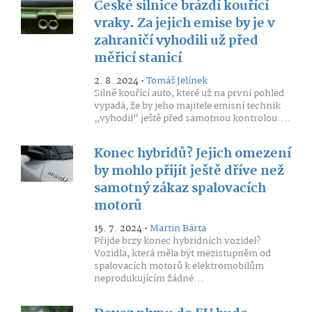
České silnice brázdí kouřící
vraky. Za jejich emise by je v
zahraničí vyhodili už před
měřicí stanicí
2. 8. 2024 •
Tomáš Jelínek
Silně kouřící auto, které už na první pohled
vypadá, že by jeho majitele emisní technik
„vyhodil“ ještě před samotnou kontrolou....
Konec hybridů? Jejich omezení
by mohlo přijít ještě dříve než
samotný zákaz spalovacích
motorů
15. 7. 2024 •
Martin Bárta
Přijde brzy konec hybridních vozidel?
Vozidla, která měla být mezistupněm od
spalovacích motorů k elektromobilům
neprodukujícím žádné...