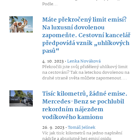
Podle...
Máte překročený limit emisí?
Na luxusní dovolenou
zapomeňte. Cestovní kancelář
předpovídá vznik „uhlíkových
pasů“
4. 10. 2023 •
Lenka Nováková
Překročili jste svůj přidělený uhlíkový limit
na cestování? Tak na leteckou dovolenou na
druhé straně světa můžete zapomenout....
Tisíc kilometrů, žádné emise.
Mercedes-Benz se pochlubil
rekordním nájezdem
vodíkového kamionu
26. 9. 2023 •
Tomáš Jelínek
Víc jak tisíc kilometrů na jedno naplnění
nádrže a absolutně bez emisí oxidu