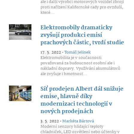
ale i další výrobci motorových vozidel zbrojí
proti nařízení Kalifornské rady pro ovzduší,
které...
Elektromobily dramaticky
zvyšují produkci emisí
prachových částic, tvrdí studie
17. 5. 2022 •
Tomáš Jelínek
Elektromobilita je v současnosti
považovaná za budoucnost osobní ale i
nákladní dopravy. Využívání akumulátorů
ale zvyšuje i hmotnost...
Síť prodejen Albert dál snižuje
emise, hlavně díky
modernizaci technologií v
nových prodejnách
3. 5. 2022 •
Markéta Bártová
Moderní senzory hlídající teploty
chladniček, LED osvětlení nebo účtenky v