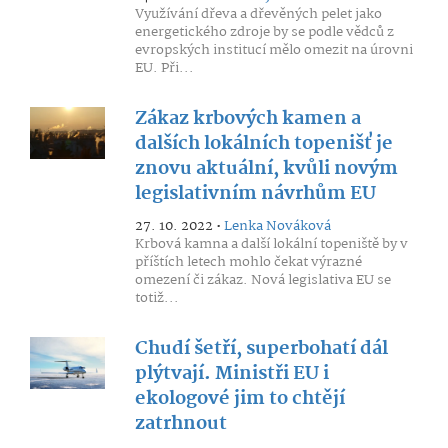
Využívání dřeva a dřevěných pelet jako
energetického zdroje by se podle vědců z
evropských institucí mělo omezit na úrovni
EU. Při...
Zákaz krbových kamen a
dalších lokálních topenišť je
znovu aktuální, kvůli novým
legislativním návrhům EU
27. 10. 2022 •
Lenka Nováková
Krbová kamna a další lokální topeniště by v
příštích letech mohlo čekat výrazné
omezení či zákaz. Nová legislativa EU se
totiž...
Chudí šetří, superbohatí dál
plýtvají. Ministři EU i
ekologové jim to chtějí
zatrhnout