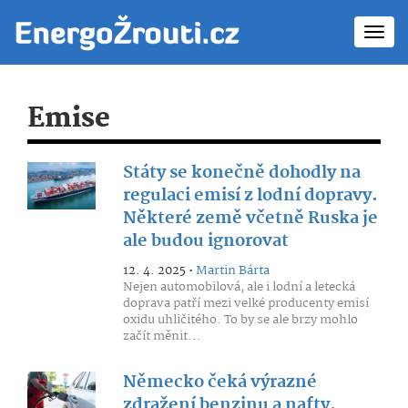
Toggl
navig
Emise
Státy se konečně dohodly na
regulaci emisí z lodní dopravy.
Některé země včetně Ruska je
ale budou ignorovat
12. 4. 2025 •
Martin Bárta
Nejen automobilová, ale i lodní a letecká
doprava patří mezi velké producenty emisí
oxidu uhličitého. To by se ale brzy mohlo
začít měnit...
Německo čeká výrazné
zdražení benzinu a nafty.