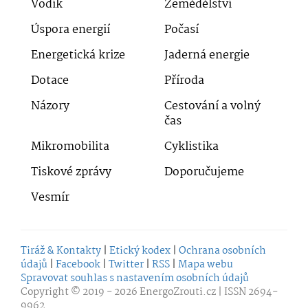
Vodík
Zemědělství
Úspora energií
Počasí
Energetická krize
Jaderná energie
Dotace
Příroda
Názory
Cestování a volný
čas
Mikromobilita
Cyklistika
Tiskové zprávy
Doporučujeme
Vesmír
Tiráž & Kontakty
|
Etický kodex
|
Ochrana osobních
údajů
|
Facebook
|
Twitter
|
RSS
|
Mapa webu
Spravovat souhlas s nastavením osobních údajů
Copyright © 2019 - 2026
EnergoZrouti.cz
| ISSN 2694-
9962