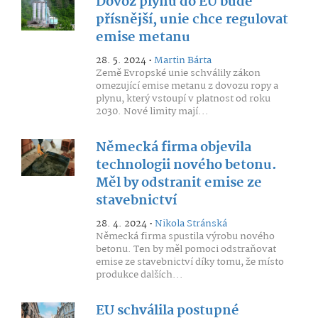
Dovoz plynu do EU bude
přísnější, unie chce regulovat
emise metanu
28. 5. 2024 •
Martin Bárta
Země Evropské unie schválily zákon
omezující emise metanu z dovozu ropy a
plynu, který vstoupí v platnost od roku
2030. Nové limity mají...
Německá firma objevila
technologii nového betonu.
Měl by odstranit emise ze
stavebnictví
28. 4. 2024 •
Nikola Stránská
Německá firma spustila výrobu nového
betonu. Ten by měl pomoci odstraňovat
emise ze stavebnictví díky tomu, že místo
produkce dalších...
EU schválila postupné