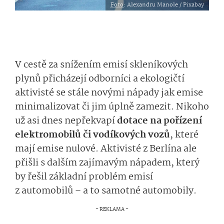
Foto
: Alexandru Manole / Pixabay
V cestě za snížením emisí skleníkových
plynů přicházejí odborníci a ekologičtí
aktivisté se stále novými nápady jak emise
minimalizovat či jim úplně zamezit. Nikoho
už asi dnes nepřekvapí
dotace na pořízení
elektromobilů či vodíkových vozů
, které
mají emise nulové. Aktivisté z Berlína ale
přišli s dalším zajímavým nápadem, který
by řešil základní problém emisí
z automobilů – a to samotné automobily.