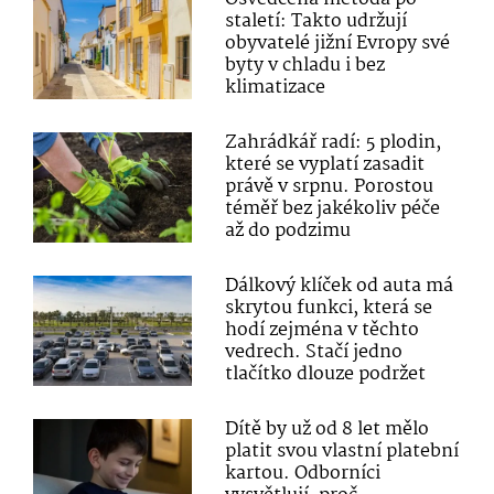
staletí: Takto udržují
obyvatelé jižní Evropy své
byty v chladu i bez
klimatizace
Zahrádkář radí: 5 plodin,
které se vyplatí zasadit
právě v srpnu. Porostou
téměř bez jakékoliv péče
až do podzimu
Dálkový klíček od auta má
skrytou funkci, která se
hodí zejména v těchto
vedrech. Stačí jedno
tlačítko dlouze podržet
Dítě by už od 8 let mělo
platit svou vlastní platební
kartou. Odborníci