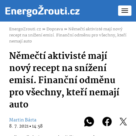
Toggl
navig
EnergoZrouti.cz
»
Doprava
»
Němečtí aktivisté mají nový
recept na snížení emisí. Finanční odměnu pro všechny, kteří
nemají auto
Němečtí aktivisté mají
nový recept na snížení
emisí. Finanční odměnu
pro všechny, kteří nemají
auto
Martin Bárta
8. 7. 2021 ▪ 14:58