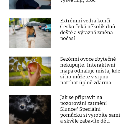
vysvětlují, proč
Extrémní vedra končí.
Česko čeká několik dnů
deště a výrazná změna
počasí
Sezónní ovoce zbytečně
nekupujte. Interaktivní
mapa odhaluje místa, kde
si ho můžete v srpnu
natrhat úplně zdarma
Jak se připravit na
pozorování zatmění
Slunce? Speciální
pomůcku si vyrobíte sami
a skvěle zabavíte děti