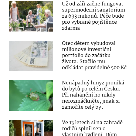
Už od září začne fungovat
supermoderní sanatorium
za 693 milionů. Péče bude
pro vybrané pojištěnce
zdarma
Otec dětem vybudoval
milionové investiční
portfolio do začátku
života. Stačilo mu
odkládat pravidelně 500 Kč
Nenápadný hmyz proniká
do bytů po celém Česku.
Při nahánění ho nikdy
nerozmáčkněte, jinak si
zamoříte celý byt
Ve 13 letech si na zahradě
rodičů splnil sen o
vlastním bydlení. Dům