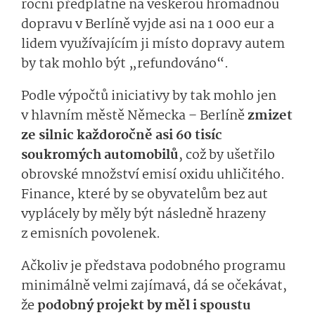
roční předplatné na veškerou hromadnou
dopravu v Berlíně vyjde asi na 1 000 eur a
lidem využívajícím ji místo dopravy autem
by tak mohlo být „refundováno“.
Podle výpočtů iniciativy by tak mohlo jen
v hlavním městě Německa – Berlíně
zmizet
ze silnic každoročně asi 60 tisíc
soukromých automobilů
, což by ušetřilo
obrovské množství emisí oxidu uhličitého.
Finance, které by se obyvatelům bez aut
vyplácely by měly být následně hrazeny
z emisních povolenek.
Ačkoliv je představa podobného programu
minimálně velmi zajímavá, dá se očekávat,
že
podobný projekt by měl i spoustu