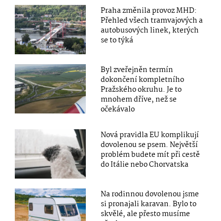
Praha změnila provoz MHD:
Přehled všech tramvajových a
autobusových linek, kterých
se to týká
Byl zveřejněn termín
dokončení kompletního
Pražského okruhu. Je to
mnohem dříve, než se
očekávalo
Nová pravidla EU komplikují
dovolenou se psem. Největší
problém budete mít při cestě
do Itálie nebo Chorvatska
Na rodinnou dovolenou jsme
si pronajali karavan. Bylo to
skvělé, ale přesto musíme