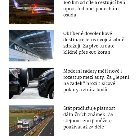
160 km od cíle a cestující byli
uprostřed noci ponecháni
osudu
Oblíbené dovolenkové
destinace letos dvojnásobně
zdražují. Za pivo tu dáte
klidně přes 300 korun
Moderní radary měří nově i
rozestup mezi auty: Za „lepení
na zadek“ hrozí tisícové
pokuty a ztráta bodů
Stát prodlužuje platnost
dálničních známek. Za
stejnou cenu ji můžete
používat až 2× déle