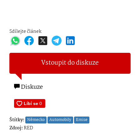
Sdílejte článek
Vstoupit do diskuze
Diskuze
Štítky:
Německo
Automobily
Emise
Zdroj:
RED