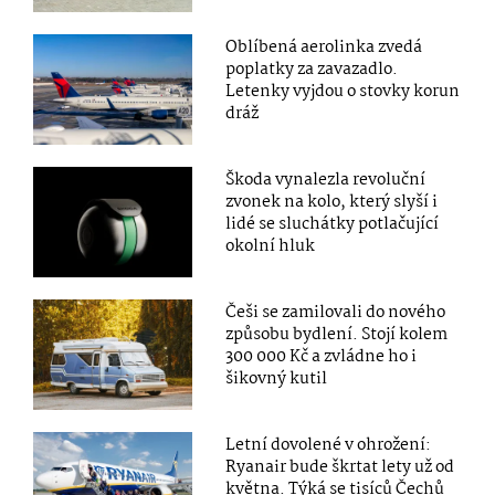
Oblíbená aerolinka zvedá
poplatky za zavazadlo.
Letenky vyjdou o stovky korun
dráž
Škoda vynalezla revoluční
zvonek na kolo, který slyší i
lidé se sluchátky potlačující
okolní hluk
Češi se zamilovali do nového
způsobu bydlení. Stojí kolem
300 000 Kč a zvládne ho i
šikovný kutil
Letní dovolené v ohrožení:
Ryanair bude škrtat lety už od
května. Týká se tisíců Čechů