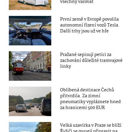
všechny varovat
První země v Evropě povolila
autonomní řízení vozů Tesla.
Další trhy jsou už ve hře
Pražané sepisují petici za
zachování důležité tramvajové
linky
Oblíbená destinace Čechů
přitvrdila. Za zimní
pneumatiky vypláznete hned
za hranicemi 500 EUR
Velká uzavírka v Praze se blíží:
Řidiči se musejí připravit na