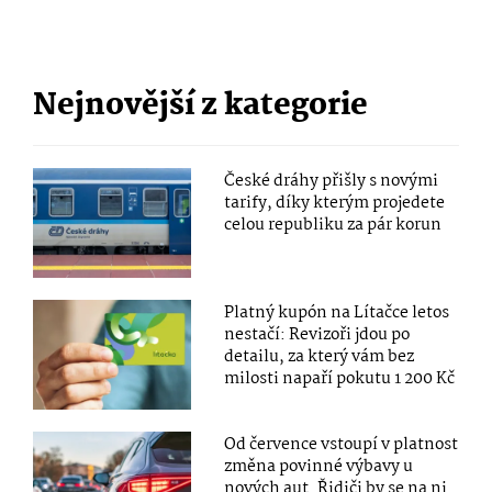
Nejnovější z kategorie
České dráhy přišly s novými
tarify, díky kterým projedete
celou republiku za pár korun
Platný kupón na Lítačce letos
nestačí: Revizoři jdou po
detailu, za který vám bez
milosti napaří pokutu 1 200 Kč
Od července vstoupí v platnost
změna povinné výbavy u
nových aut. Řidiči by se na ni