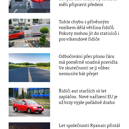
měli připravit předem
Tuhle chybu s přívěsným
vozíkem dělá většina řidičů.
Pokuty mohou jít do statisíců i
pro víkendové řidiče
Odbočování přes plnou čáru
má poměrně snadná pravidla.
Ve skutečnosti se ji vůbec
nemusíte bát přejet
Řidiči aut starších 10 let
zapláčou. Nové nařízení EU je
už brzy vyjde pořádně draho
Let společnosti Ryanair přistál