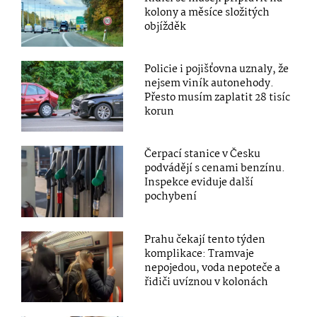
kolony a měsíce složitých
objížděk
Policie i pojišťovna uznaly, že
nejsem viník autonehody.
Přesto musím zaplatit 28 tisíc
korun
Čerpací stanice v Česku
podvádějí s cenami benzínu.
Inspekce eviduje další
pochybení
Prahu čekají tento týden
komplikace: Tramvaje
nepojedou, voda nepoteče a
řidiči uvíznou v kolonách