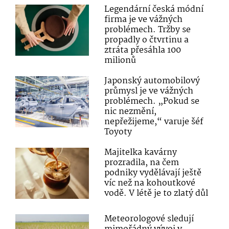
Legendární česká módní
firma je ve vážných
problémech. Tržby se
propadly o čtvrtinu a
ztráta přesáhla 100
milionů
Japonský automobilový
průmysl je ve vážných
problémech. „Pokud se
nic nezmění,
nepřežijeme,“ varuje šéf
Toyoty
Majitelka kavárny
prozradila, na čem
podniky vydělávají ještě
víc než na kohoutkové
vodě. V létě je to zlatý důl
Meteorologové sledují