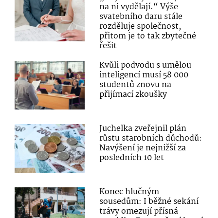
na ni vydělají.“ Výše
svatebního daru stále
rozděluje společnost,
přitom je to tak zbytečné
řešit
Kvůli podvodu s umělou
inteligencí musí 58 000
studentů znovu na
přijímací zkoušky
Juchelka zveřejnil plán
růstu starobních důchodů:
Navýšení je nejnižší za
posledních 10 let
Konec hlučným
sousedům: I běžné sekání
trávy omezují přísná