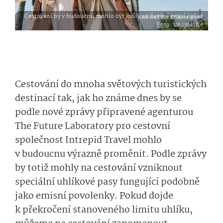
Cestování by v budoucnu mohlo být kvůli snižování emisí úplně jiné než ho známe nyní
Foto
: Unsplash+
Cestování do mnoha světových turistických
destinací tak, jak ho známe dnes by se
podle nové zprávy připravené agenturou
The Future Laboratory pro cestovní
společnost Intrepid Travel mohlo
v budoucnu výrazně proměnit. Podle zprávy
by totiž mohly na cestování vzniknout
speciální uhlíkové pasy fungující podobně
jako emisní povolenky. Pokud dojde
k překročení stanoveného limitu uhlíku,