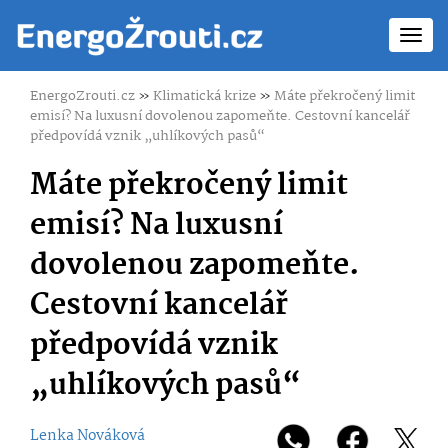
Toggl
navig
EnergoZrouti.cz
»
Klimatická krize
»
Máte překročený limit
emisí? Na luxusní dovolenou zapomeňte. Cestovní kancelář
předpovídá vznik „uhlíkových pasů“
Máte překročený limit
emisí? Na luxusní
dovolenou zapomeňte.
Cestovní kancelář
předpovídá vznik
„uhlíkových pasů“
Lenka Nováková