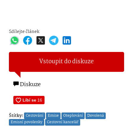
Sdílejte článek
Vstoupit do diskuze
Diskuze
Štítky:
Cestování
Emise
Oteplování
Dovolená
Emisní povolenky
Cestovní kancelář