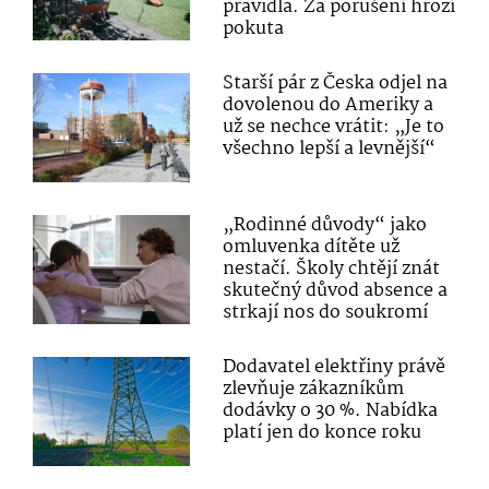
pravidla. Za porušení hrozí
pokuta
Starší pár z Česka odjel na
dovolenou do Ameriky a
už se nechce vrátit: „Je to
všechno lepší a levnější“
„Rodinné důvody“ jako
omluvenka dítěte už
nestačí. Školy chtějí znát
skutečný důvod absence a
strkají nos do soukromí
Dodavatel elektřiny právě
zlevňuje zákazníkům
dodávky o 30 %. Nabídka
platí jen do konce roku