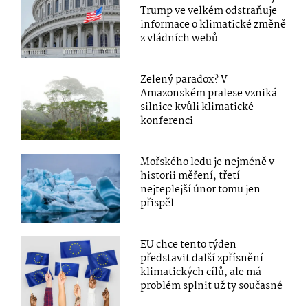
Trump ve velkém odstraňuje
informace o klimatické změně
z vládních webů
Zelený paradox? V
Amazonském pralese vzniká
silnice kvůli klimatické
konferenci
Mořského ledu je nejméně v
historii měření, třetí
nejteplejší únor tomu jen
přispěl
EU chce tento týden
představit další zpřísnění
klimatických cílů, ale má
problém splnit už ty současné