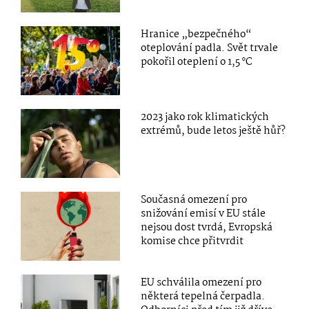
Hranice „bezpečného“
oteplování padla. Svět trvale
pokořil oteplení o 1,5 °C
2023 jako rok klimatických
extrémů, bude letos ještě hůř?
Současná omezení pro
snižování emisí v EU stále
nejsou dost tvrdá, Evropská
komise chce přitvrdit
EU schválila omezení pro
některá tepelná čerpadla.