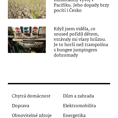
mimořádný vývoj v
Pacifiku. Jeho dopady brzy
pocítí i Česko
Když jsem viděla, co
soused pořídil dětem,
vstávaly mi vlasy hrůzou.
Je to horší než trampolína
s bungee jumpingem
dohromady
Chytrá domácnost
Dům a zahrada
Doprava
Elektromobilita
Obnovitelné zdroje
Energetika