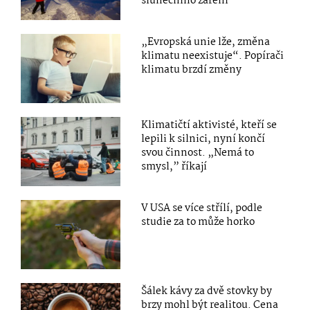
slunečního záření
„Evropská unie lže, změna
klimatu neexistuje“. Popírači
klimatu brzdí změny
Klimatičtí aktivisté, kteří se
lepili k silnici, nyní končí
svou činnost. „Nemá to
smysl,” říkají
V USA se více střílí, podle
studie za to může horko
Šálek kávy za dvě stovky by
brzy mohl být realitou. Cena