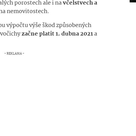
alých porostech ale i na
včelstvech a
na nemovitostech.
obu výpočtu výše škod způsobených
ivočichy
začne platit 1. dubna 2021
a
.