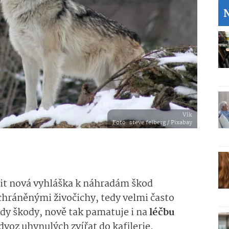
Vlk
Foto
: steve felberg / Pixabay
tit nová vyhláška k náhradám škod
hráněnými živočichy, tedy velmi často
ady škody, nově tak pamatuje i na
léčbu
dvoz uhynulých zvířat do kafilerie.