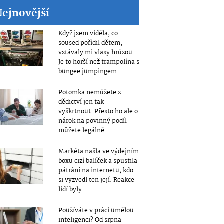
Nejnovější
Když jsem viděla, co
soused pořídil dětem,
vstávaly mi vlasy hrůzou.
Je to horší než trampolína s
bungee jumpingem...
Potomka nemůžete z
dědictví jen tak
vyškrtnout. Přesto ho ale o
nárok na povinný podíl
můžete legálně...
Markéta našla ve výdejním
boxu cizí balíček a spustila
pátrání na internetu, kdo
si vyzvedl ten její. Reakce
lidí byly...
Používáte v práci umělou
inteligenci? Od srpna