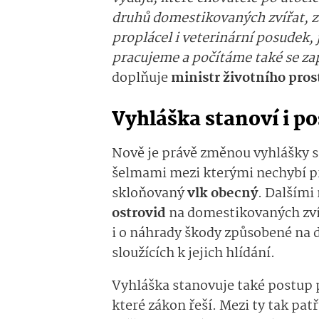
druhů domestikovaných zvířat, z
proplácel i veterinární posudek, 
pracujeme a počítáme také se za
doplňuje
ministr životního pros
Vyhláška stanoví i po
Nově je právě změnou vyhlášky 
šelmami mezi kterými nechybí prá
skloňovaný
vlk obecný
. Dalšími
ostrovid
na domestikovaných zvíř
i o náhrady škody způsobené na 
sloužících k jejich hlídání.
Vyhláška stanovuje také postup p
které zákon řeší. Mezi ty tak pa