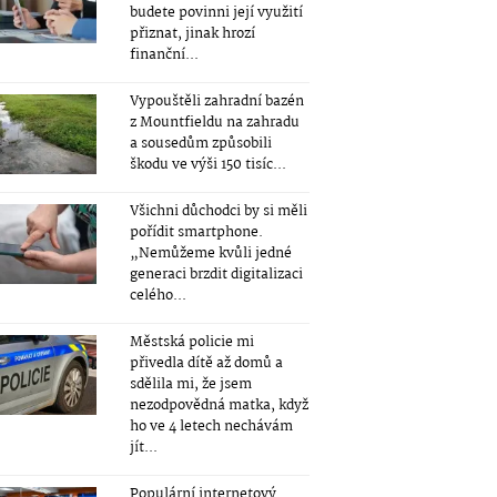
budete povinni její využití
přiznat, jinak hrozí
finanční...
Vypouštěli zahradní bazén
z Mountfieldu na zahradu
a sousedům způsobili
škodu ve výši 150 tisíc...
Všichni důchodci by si měli
pořídit smartphone.
„Nemůžeme kvůli jedné
generaci brzdit digitalizaci
celého...
Městská policie mi
přivedla dítě až domů a
sdělila mi, že jsem
nezodpovědná matka, když
ho ve 4 letech nechávám
jít...
Populární internetový