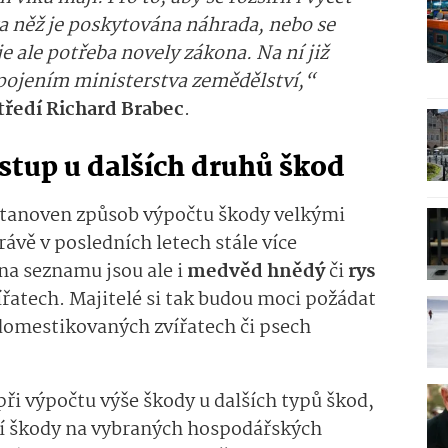
a něž je poskytována náhrada, nebo se
je ale potřeba novely zákona. Na ní již
pojením ministerstva zemědělství,“
tředí Richard Brabec
.
stup u dalších druhů škod
stanoven způsob výpočtu škody velkými
vě v posledních letech stále více
 na seznamu jsou ale i
medvěd hnědý
či
rys
atech. Majitelé si tak budou moci požádat
domestikovaných zvířatech či psech
ři výpočtu výše škody u dalších typů škod,
tří škody na vybraných hospodářských