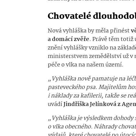
Chovatelé dlouhodob
Nová vyhláška by měla přinést
v
a domácí zvěře
. Právě těm totiž
znění vyhlášky vzniklo na základ
ministerstvem zemědělství už v
péče o vlka na našem území.
„Vyhláška nově pamatuje na léčb
pasteveckého psa. Majitelům ho
i náklady za kafilerii, takže se 
uvádí
Jindřiška Jelínková z Agen
„Vyhláška je výsledkem dohody s
o vlka obecného. Náhrady chovate
výdajů, které chovatelé po útocích