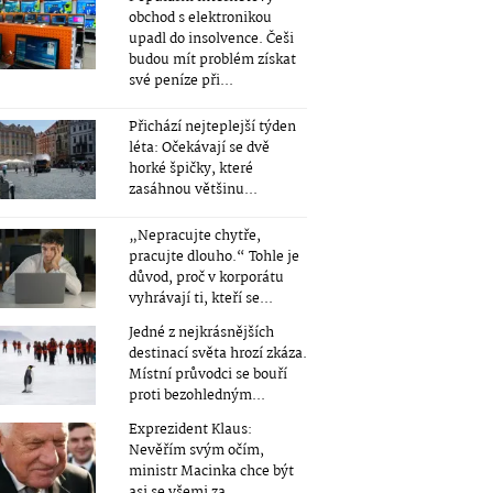
obchod s elektronikou
upadl do insolvence. Češi
budou mít problém získat
své peníze při...
Přichází nejteplejší týden
léta: Očekávají se dvě
horké špičky, které
zasáhnou většinu...
„Nepracujte chytře,
pracujte dlouho.“ Tohle je
důvod, proč v korporátu
vyhrávají ti, kteří se...
Jedné z nejkrásnějších
destinací světa hrozí zkáza.
Místní průvodci se bouří
proti bezohledným...
Exprezident Klaus:
Nevěřím svým očím,
ministr Macinka chce být
asi se všemi za...