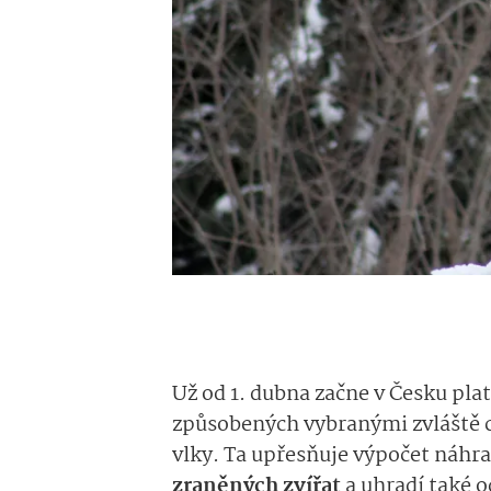
Už od 1. dubna začne v Česku pla
způsobených vybranými zvláště c
vlky. Ta upřesňuje výpočet náhr
zraněných zvířat
a uhradí také o