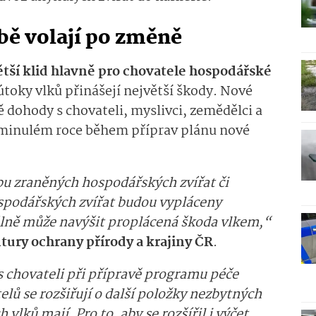
ě volají po změně
ětší klid hlavně pro chovatele hospodářské
 útoky vlků přinášejí největší škody. Nové
ě dohody s chovateli, myslivci, zemědělci a
 minulém roce během příprav plánu nové
u zraněných hospodářských zvířat či
spodářských zvířat budou vypláceny
reálně může navýšit proplácená škoda vlkem,“
tury ochrany přírody a krajiny ČR
.
 chovateli při přípravě programu péče
lů se rozšiřují o další položky nezbytných
 vlků mají. Pro to, aby se rozšířil i výčet