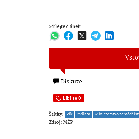
Sdílejte článek
Vsto
Diskuze
Štítky:
Vlk
Zvířata
Ministerstvo zemědělst
Zdroj:
MŽP