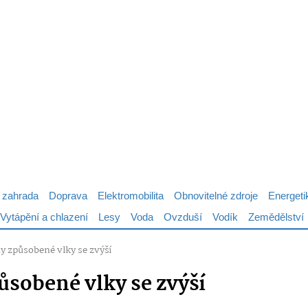
 zahrada
Doprava
Elektromobilita
Obnovitelné zdroje
Energeti
Vytápění a chlazení
Lesy
Voda
Ovzduší
Vodík
Zemědělství
y způsobené vlky se zvýší
ůsobené vlky se zvýší