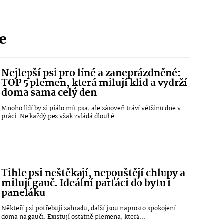
ie
Nejlepší psi pro líné a zaneprázdněné:
TOP 5 plemen, která milují klid a vydrží
doma sama celý den
Mnoho lidí by si přálo mít psa, ale zároveň tráví většinu dne v
práci. Ne každý pes však zvládá dlouhé...
Tihle psi neštěkají, nepouštějí chlupy a
milují gauč. Ideální parťáci do bytu i
paneláku
Někteří psi potřebují zahradu, další jsou naprosto spokojení
doma na gauči. Existují ostatně plemena, která...