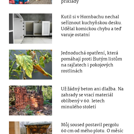
příklady
Kutil si v Hornbachu nechal
seříznout kuchyňskou desku.
Udělal komickou chybu a teď
varuje ostatní
Jednoduchá opatření, která
pomáhají proti žlutým listům
na rajčatech i pokojových
rostlinách
Už žádný beton ani dlažba. Na
zahrady se vrací materiál
oblíbený v 60. letech
minulého století
Můj soused postavil pergolu
60 cm od mého plotu. O měsíc