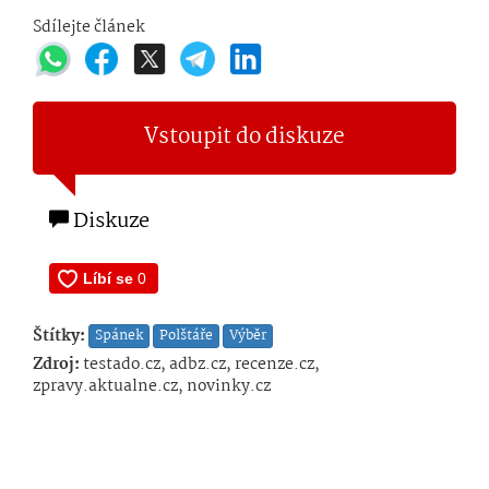
Sdílejte článek
Vstoupit do diskuze
Diskuze
Štítky:
Spánek
Polštáře
Výběr
Zdroj:
testado.cz, adbz.cz, recenze.cz,
zpravy.aktualne.cz, novinky.cz