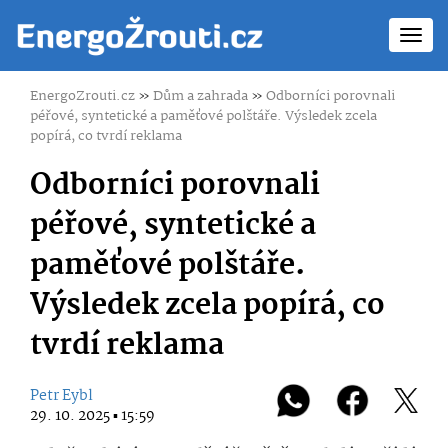
Toggl
navig
EnergoZrouti.cz
»
Dům a zahrada
»
Odborníci porovnali
péřové, syntetické a paměťové polštáře. Výsledek zcela
popírá, co tvrdí reklama
Odborníci porovnali
péřové, syntetické a
paměťové polštáře.
Výsledek zcela popírá, co
tvrdí reklama
Petr Eybl
29. 10. 2025 ▪ 15:59