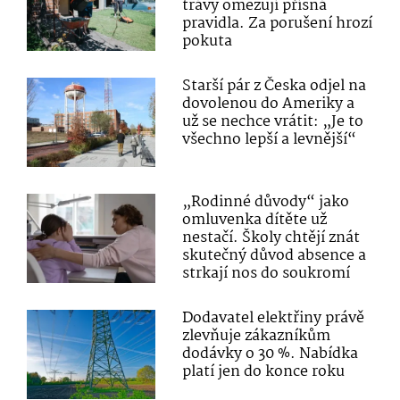
trávy omezují přísná
pravidla. Za porušení hrozí
pokuta
Starší pár z Česka odjel na
dovolenou do Ameriky a
už se nechce vrátit: „Je to
všechno lepší a levnější“
„Rodinné důvody“ jako
omluvenka dítěte už
nestačí. Školy chtějí znát
skutečný důvod absence a
strkají nos do soukromí
Dodavatel elektřiny právě
zlevňuje zákazníkům
dodávky o 30 %. Nabídka
platí jen do konce roku