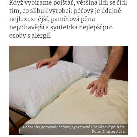
Když vybíráme polštář, většina lidí se řídí
tím, co slibují výrobci: péřový je údajně
nejluxusnější, paměťová pěna
nejzdravější a syntetika nejlepší pro
osoby s alergií.
Odborníci porovnali péřové, syntetické a paměťové polštáře
Foto
: Shutterstock