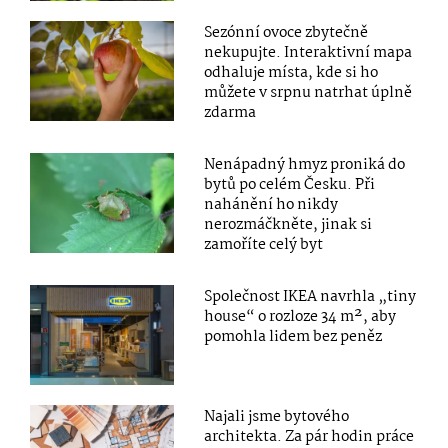
Sezónní ovoce zbytečně
nekupujte. Interaktivní mapa
odhaluje místa, kde si ho
můžete v srpnu natrhat úplně
zdarma
Nenápadný hmyz proniká do
bytů po celém Česku. Při
nahánění ho nikdy
nerozmáčkněte, jinak si
zamoříte celý byt
Společnost IKEA navrhla „tiny
house“ o rozloze 34 m², aby
pomohla lidem bez peněz
Najali jsme bytového
architekta. Za pár hodin práce