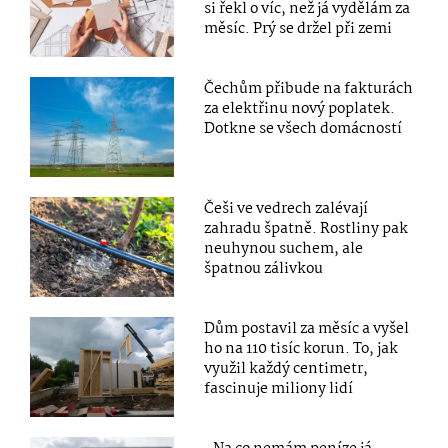
si řekl o víc, než já vydělám za
měsíc. Prý se držel při zemi
Čechům přibude na fakturách
za elektřinu nový poplatek.
Dotkne se všech domácností
Češi ve vedrech zalévají
zahradu špatně. Rostliny pak
neuhynou suchem, ale
špatnou zálivkou
Dům postavil za měsíc a vyšel
ho na 110 tisíc korun. To, jak
využil každý centimetr,
fascinuje miliony lidí