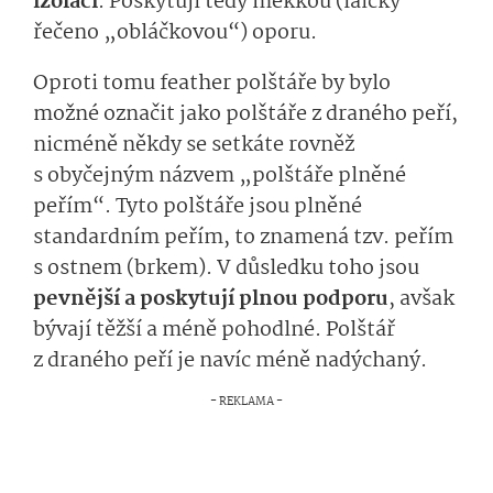
izolaci
. Poskytují tedy měkkou (laicky
řečeno „obláčkovou“) oporu.
Oproti tomu feather polštáře by bylo
možné označit jako polštáře z draného peří,
nicméně někdy se setkáte rovněž
s obyčejným názvem „polštáře plněné
peřím“. Tyto polštáře jsou plněné
standardním peřím, to znamená tzv. peřím
s ostnem (brkem). V důsledku toho jsou
pevnější a poskytují plnou podporu
, avšak
bývají těžší a méně pohodlné. Polštář
z draného peří je navíc méně nadýchaný.