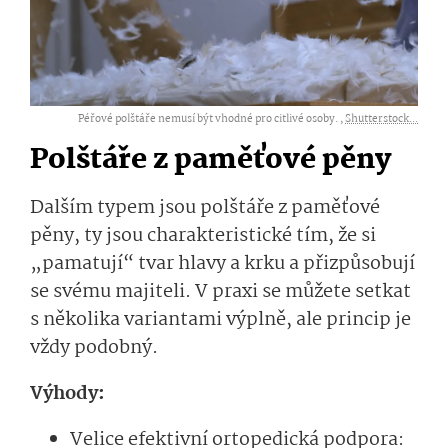
Péřové polštáře nemusí být vhodné pro citlivé osoby. ,
Shutterstock...
Polštáře z paměťové pěny
Dalším typem jsou polštáře z paměťové
pěny, ty jsou charakteristické tím, že si
„pamatují“ tvar hlavy a krku a přizpůsobují
se svému majiteli. V praxi se můžete setkat
s několika variantami výplně, ale princip je
vždy podobný.
Výhody:
Velice efektivní ortopedická podpora: