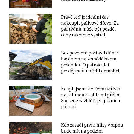
Právě teď je ideální čas
nakoupit palivové dřevo. Za
pár týdnů může být pozdě,
ceny raketově vystřelí
Bez povolení postavil dům s
bazénem na zemědělském
pozemku. O patnáct let
později stát nařídil demolici
Koupil jsem si z Temu vířivku
na zahradu a tohle mi přišlo.
Sousedé záviděli jen prvních
pár dní
Kdo zasadí první hlízy v srpnu,
bude mít na podzim