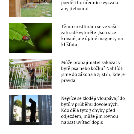
později ho úřednice vyzvala,
aby ji zboural
Těmto rostlinám se ve vaší
zahradě vyhněte. Jsou sice
krásné, ale úplné magnety na
klíšťata
Může pronajímatel zakázat v
bytě psa nebo kočku? Nahlídli
jsme do zákona a zjistili, kde je
pravda
Nejvíce se zloději vloupávají do
bytů v průběhu dovolených.
Kdo dělá tyto 3 chyby před
odjezdem, může jim rovnou
napsat uvítací dopis