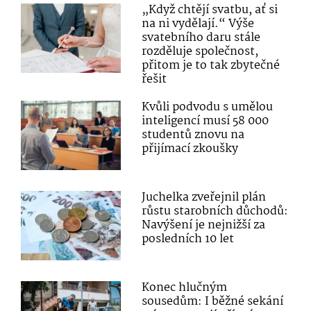
„Když chtějí svatbu, ať si
na ni vydělají.“ Výše
svatebního daru stále
rozděluje společnost,
přitom je to tak zbytečné
řešit
Kvůli podvodu s umělou
inteligencí musí 58 000
studentů znovu na
přijímací zkoušky
Juchelka zveřejnil plán
růstu starobních důchodů:
Navýšení je nejnižší za
posledních 10 let
Konec hlučným
sousedům: I běžné sekání