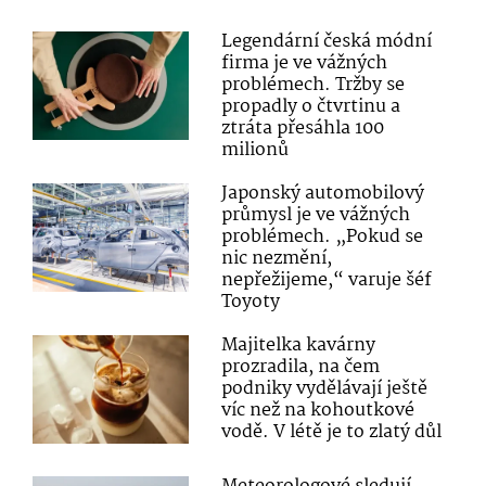
Legendární česká módní
firma je ve vážných
problémech. Tržby se
propadly o čtvrtinu a
ztráta přesáhla 100
milionů
Japonský automobilový
průmysl je ve vážných
problémech. „Pokud se
nic nezmění,
nepřežijeme,“ varuje šéf
Toyoty
Majitelka kavárny
prozradila, na čem
podniky vydělávají ještě
víc než na kohoutkové
vodě. V létě je to zlatý důl