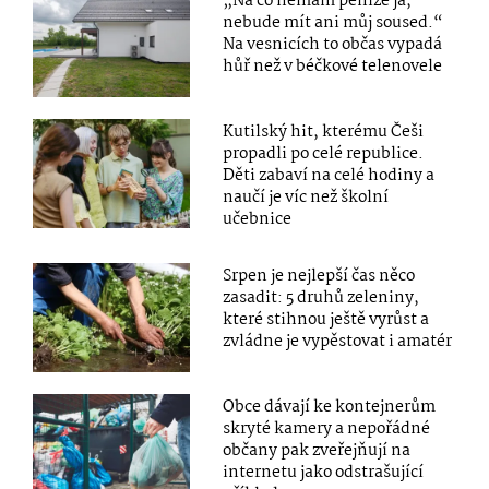
„Na co nemám peníze já,
nebude mít ani můj soused.“
Na vesnicích to občas vypadá
hůř než v béčkové telenovele
Kutilský hit, kterému Češi
propadli po celé republice.
Děti zabaví na celé hodiny a
naučí je víc než školní
učebnice
Srpen je nejlepší čas něco
zasadit: 5 druhů zeleniny,
které stihnou ještě vyrůst a
zvládne je vypěstovat i amatér
Obce dávají ke kontejnerům
skryté kamery a nepořádné
občany pak zveřejňují na
internetu jako odstrašující