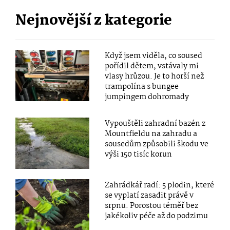
Nejnovější z kategorie
Když jsem viděla, co soused
pořídil dětem, vstávaly mi
vlasy hrůzou. Je to horší než
trampolína s bungee
jumpingem dohromady
Vypouštěli zahradní bazén z
Mountfieldu na zahradu a
sousedům způsobili škodu ve
výši 150 tisíc korun
Zahrádkář radí: 5 plodin, které
se vyplatí zasadit právě v
srpnu. Porostou téměř bez
jakékoliv péče až do podzimu