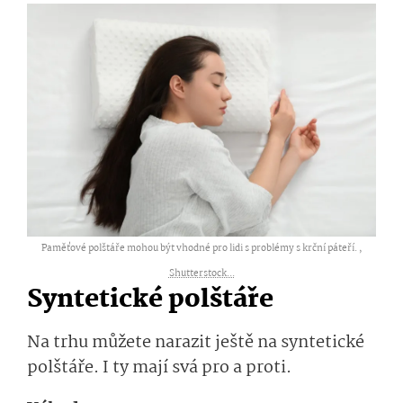
Paměťové polštáře mohou být vhodné pro lidi s problémy s krční páteří. ,
Shutterstock...
Syntetické polštáře
Na trhu můžete narazit ještě na syntetické
polštáře. I ty mají svá pro a proti.