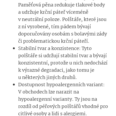
Paměťová pěna redukuje tlakové body
a udržuje krční páteř víceméně
v neutrální poloze. Polštáře, které jsou
z ní vyrobené, tím pádem bývají
doporučovány osobám s bolavými zády
či problematickou krční páteří.
Stabilní tvar a konzistence: Tyto
polštáře si udržují stabilní tvar a bývají
konzistentní, protože u nich nedochází
k výrazné degradaci, jako tomu je
u některých jiných druhů.
Dostupnost hypoalergenních variant:
V obchodech lze narazit na
hypoalergenní varianty. Ty jsou na
rozdíl od péřových polštářů vhodné pro
citlivé osoby a lidi s alergiemi.