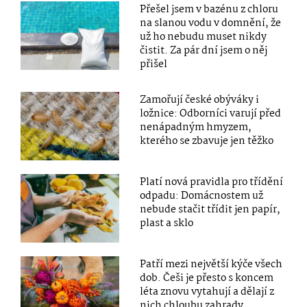
Přešel jsem v bazénu z chloru
na slanou vodu v domnění, že
už ho nebudu muset nikdy
čistit. Za pár dní jsem o něj
přišel
Zamořují české obýváky i
ložnice: Odborníci varují před
nenápadným hmyzem,
kterého se zbavuje jen těžko
Platí nová pravidla pro třídění
odpadu: Domácnostem už
nebude stačit třídit jen papír,
plast a sklo
Patří mezi největší kýče všech
dob. Češi je přesto s koncem
léta znovu vytahují a dělají z
nich chloubu zahrady