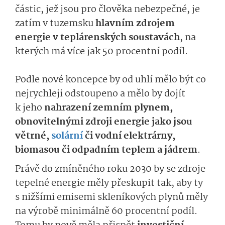
částic, jež jsou pro člověka nebezpečné, je
zatím v tuzemsku
hlavním zdrojem
energie v teplárenských soustavách
, na
kterých má více jak 50 procentní podíl.
Podle nové koncepce by od uhlí mělo být co
nejrychleji odstoupeno a mělo by dojít
k jeho
nahrazení zemním plynem,
obnovitelnými zdroji energie jako jsou
větrné,
solární
či vodní elektrárny,
biomasou či odpadním teplem a jádrem
.
Právě do zmíněného roku 2030 by se zdroje
tepelné energie měly přeskupit tak, aby ty
s nižšími emisemi skleníkových plynů měly
na výrobě minimálně 60 procentní podíl.