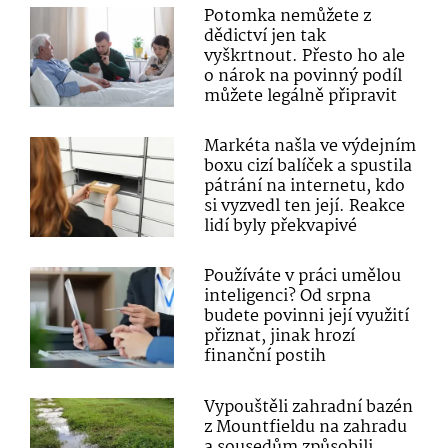
Potomka nemůžete z
dědictví jen tak
vyškrtnout. Přesto ho ale
o nárok na povinný podíl
můžete legálně připravit
Markéta našla ve výdejním
boxu cizí balíček a spustila
pátrání na internetu, kdo
si vyzvedl ten její. Reakce
lidí byly překvapivé
Používáte v práci umělou
inteligenci? Od srpna
budete povinni její využití
přiznat, jinak hrozí
finanční postih
Vypouštěli zahradní bazén
z Mountfieldu na zahradu
a sousedům způsobili