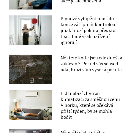
akce je ale omezená
Plynové vytápění musí do
konce září projít kontrolou,
jinak hrozí pokuta přes sto
tisíc. Lidé však nařízení
ignorují
Některé kotle jsou ode dneška
zakázané. Pokud vás soused
udá, hrozí vám vysoká pokuta
Lidl nabízí chytrou
klimatizaci za směšnou cenu.
V horku, které se očekává
příští týden, by se mohla
hodit