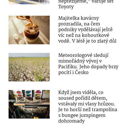
nepřežijeme,“ varuje šéf
Toyoty
Majitelka kavárny
prozradila, na čem
podniky vydělávají ještě
víc než na kohoutkové
vodě. V létě je to zlatý důl
Meteorologové sledují
mimořádný vývoj v
Pacifiku. Jeho dopady brzy
pocítí i Česko
Když jsem viděla, co
soused pořídil dětem,
vstávaly mi vlasy hrůzou.
Je to horší než trampolína
s bungee jumpingem
dohromady