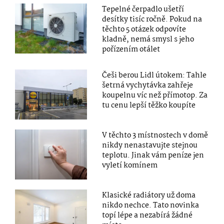
Tepelné čerpadlo ušetří
desítky tisíc ročně. Pokud na
těchto 5 otázek odpovíte
kladně, nemá smysl s jeho
pořízením otálet
Češi berou Lidl útokem: Tahle
šetrná vychytávka zahřeje
koupelnu víc než přímotop. Za
tu cenu lepší těžko koupíte
V těchto 3 místnostech v domě
nikdy nenastavujte stejnou
teplotu. Jinak vám peníze jen
vyletí komínem
Klasické radiátory už doma
nikdo nechce. Tato novinka
topí lépe a nezabírá žádné