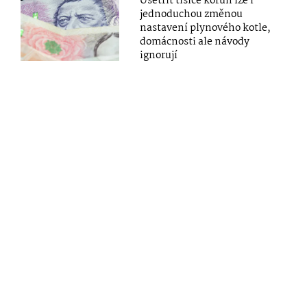
Ušetřit tisíce korun lze i
jednoduchou změnou
nastavení plynového kotle,
domácnosti ale návody
ignorují