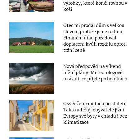
výrobky, které končí rovnou v
koši
Otec mi prodal dům s velkou
slevou, protože jsme rodina.
Finanční úřad požadoval
doplacení kvůli rozdílu oproti
tržní ceně
Nová předpověď na víkend
mění plány. Meteorologové
ukázali, co přijde po bouřkách
Osvědčená metoda po staletí:
Takto udržují obyvatelé jižní
Evropy své byty v chladu i bez
klimatizace