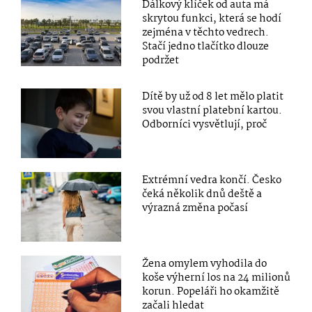
Dálkový klíček od auta má
skrytou funkci, která se hodí
zejména v těchto vedrech.
Stačí jedno tlačítko dlouze
podržet
Dítě by už od 8 let mělo platit
svou vlastní platební kartou.
Odborníci vysvětlují, proč
Extrémní vedra končí. Česko
čeká několik dnů deště a
výrazná změna počasí
Žena omylem vyhodila do
koše výherní los na 24 milionů
korun. Popeláři ho okamžitě
začali hledat