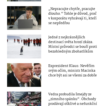
„Nepracujte chytře, pracujte
dlouho.“ Tohle je důvod, proč
v korporátu vyhrávají ti, kteří
se nepředřou
Jedné z nejkrásnějších
destinací světa hrozí zkáza.
Místní průvodci se bouří proti
bezohledným zbohatlíkům
Exprezident Klaus: Nevěřím
svým očím, ministr Macinka
chce být asi se všemi za dobře
Vedra probudila šmejdy ze
„zimního spánku“. Obchody
prodávají ošklivé a nefunkční