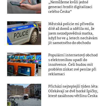
„Nemůžeme kvůli jedné
generaci brzdit digitalizaci
celého Česka“
Městská policie mi přivedla
dítě až domů a sdělila mi, že
jsem nezodpovědná matka,
když ho ve 4 letech nechávám
jít samotného do obchodu
Populární internetový obchod
s elektronikou upadl do
insolvence. Češi budou mít
problém získat své peníze při
reklamaci
Přichází nejteplejší týden léta:
Očekávají se dvě horké špičky,
které zasáhnou většinu Česka