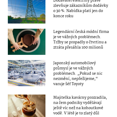
Dodavatel elektřiny právě
zlevňuje zákazníkům dodávky
o 30 %. Nabídka platí jen do
konce roku
Legendární česká módní firma
je ve vážných problémech.
Tržby se propadly o čtvrtinu a
ztráta přesáhla 100 milionů
Japonský automobilový
průmysl je ve vážných
problémech. „Pokud se nic
nezmění, nepřežijeme,“
varuje šéf Toyoty
Majitelka kavárny prozradila,
na čem podniky vydělávají
ještě víc než na kohoutkové
vodě. V létě je to zlatý důl