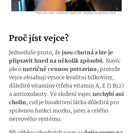
Vejce do vody vkládejte opatrně, nejlépe za pomoci lžíce. ,
...
Proč jíst vejce?
Jednoduše proto, že
jsou chutná a lze je
připravit hned na několik způsobů
. Navíc
jde o
nutričně cennou potravinu
, protože
vejce obsahují vysoce kvalitní bílkoviny,
důležité vitamíny (třeba vitamín A, E či B12)
a antioxidanty. Ve složení vajec
nechybí ani
cholin
, což je bioaktivní látka důležitá pro
správnou funkci mozku, jater a celého
nervového systému.
Při výběru vhodných vajec si
dejte pozor na