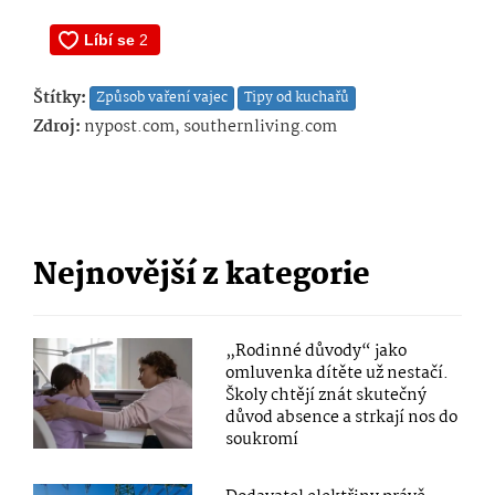
Štítky:
Způsob vaření vajec
Tipy od kuchařů
Zdroj:
nypost.com, southernliving.com
Nejnovější z kategorie
„Rodinné důvody“ jako
omluvenka dítěte už nestačí.
Školy chtějí znát skutečný
důvod absence a strkají nos do
soukromí