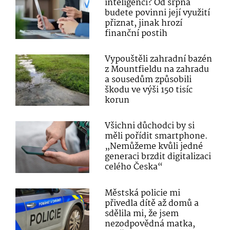
inteligenci? Od srpna
budete povinni její využití
přiznat, jinak hrozí
finanční postih
Vypouštěli zahradní bazén
z Mountfieldu na zahradu
a sousedům způsobili
škodu ve výši 150 tisíc
korun
Všichni důchodci by si
měli pořídit smartphone.
„Nemůžeme kvůli jedné
generaci brzdit digitalizaci
celého Česka“
Městská policie mi
přivedla dítě až domů a
sdělila mi, že jsem
nezodpovědná matka,