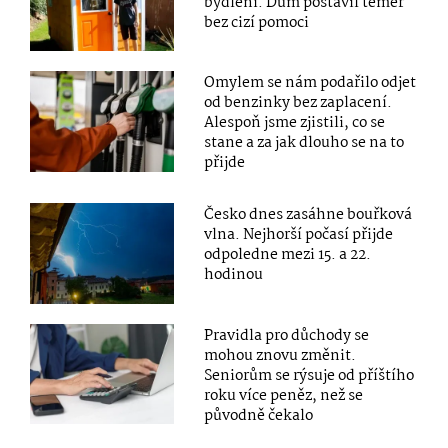
bydlení. Dům postavil téměř
bez cizí pomoci
Omylem se nám podařilo odjet
od benzinky bez zaplacení.
Alespoň jsme zjistili, co se
stane a za jak dlouho se na to
přijde
Česko dnes zasáhne bouřková
vlna. Nejhorší počasí přijde
odpoledne mezi 15. a 22.
hodinou
Pravidla pro důchody se
mohou znovu změnit.
Seniorům se rýsuje od příštího
roku více peněz, než se
původně čekalo