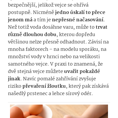
bezpečnější, jelikož vejce se ohřívá
postupně. Nicméně
jedno úskalí to přece
jenom má
a tím je
nepřesné načasování
.
Než totiž voda dosáhne varu, může to
trvat
různě dlouhou dobu
, kterou dopředu
většinou nelze přesně odhadnout. Závisí na
mnoha faktorech – na modelu sporáku, na
množství vody v hrnci nebo na velikosti
samotného vejce. V praxi to znamená, že
dvě stejná vejce můžete
uvařit pokaždé
jinak
. Navíc pomalé zahřívání zvyšuje
riziko
převaření žloutku
, který pak získává
našedlý prstenec a lehce sírový odér.