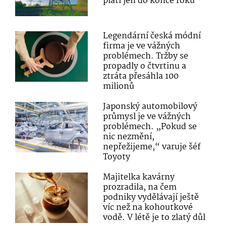
platí jen do konce roku
Legendární česká módní
firma je ve vážných
problémech. Tržby se
propadly o čtvrtinu a
ztráta přesáhla 100
milionů
Japonský automobilový
průmysl je ve vážných
problémech. „Pokud se
nic nezmění,
nepřežijeme,“ varuje šéf
Toyoty
Majitelka kavárny
prozradila, na čem
podniky vydělávají ještě
víc než na kohoutkové
vodě. V létě je to zlatý důl