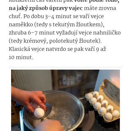
Konkrétní čas vaření pak
volte podle toho,
na jaký způsob úpravy vajec
máte zrovna
chuť. Po dobu 3–4 minut se vaří vejce
naměkko (tedy s tekutým žloutkem),
zhruba 6–7 minut vyžadují vejce nahniličko
(tedy krémový, polotekutý žloutek).
Klasická vejce natvrdo se pak vaří 9 až
10 minut.