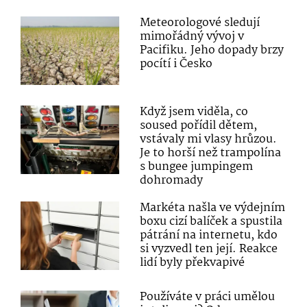
Meteorologové sledují
mimořádný vývoj v
Pacifiku. Jeho dopady brzy
pocítí i Česko
Když jsem viděla, co
soused pořídil dětem,
vstávaly mi vlasy hrůzou.
Je to horší než trampolína
s bungee jumpingem
dohromady
Markéta našla ve výdejním
boxu cizí balíček a spustila
pátrání na internetu, kdo
si vyzvedl ten její. Reakce
lidí byly překvapivé
Používáte v práci umělou