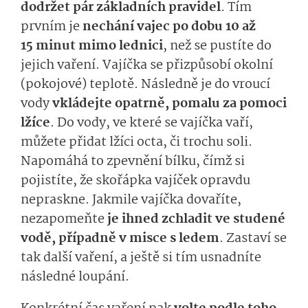
dodržet pár základních pravidel
. Tím
prvním je
nechání vajec po dobu 10 až
15 minut mimo lednici
, než se pustíte do
jejich vaření. Vajíčka se přizpůsobí okolní
(pokojové) teplotě. Následně je do vroucí
vody
vkládejte opatrně, pomalu za pomoci
lžíce
. Do vody, ve které se vajíčka vaří,
můžete přidat lžíci octa, či trochu soli.
Napomáhá to zpevnění bílku, čímž si
pojistíte, že skořápka vajíček opravdu
nepraskne. Jakmile vajíčka dovaříte,
nezapomeňte
je ihned zchladit ve studené
vodě, případně v misce s ledem
. Zastaví se
tak další vaření, a ještě si tím usnadníte
následné loupání.