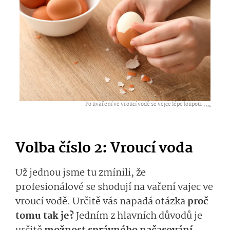
Po uvaření ve vroucí vodě se vejce lépe loupou. ,
...
Volba číslo 2: Vroucí voda
Už jednou jsme tu zmínili, že
profesionálové se shodují na vaření vajec ve
vroucí vodě. Určitě vás napadá otázka
proč
tomu tak je?
Jedním z hlavních důvodů je