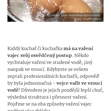
Při vaření vajec rozhoduje teplota vody.
Foto
: Shutterstock
Každý kuchař či kuchařka
má na vaření
vajec svůj osvědčený postup
. Někdo
vychvaluje vaření ve studené vodě, jiný
naopak ve vroucí. Kdybyste se ovšem
zeptali profesionálních kuchařů, odpověď
by byla jednoznačná –
vejce vařit ve vroucí
vodě
! Důvodem je jejich pozdější lepší chuť,
výsledná struktura i přesnost vaření.
Pojďme se na oba způsoby vaření vajec