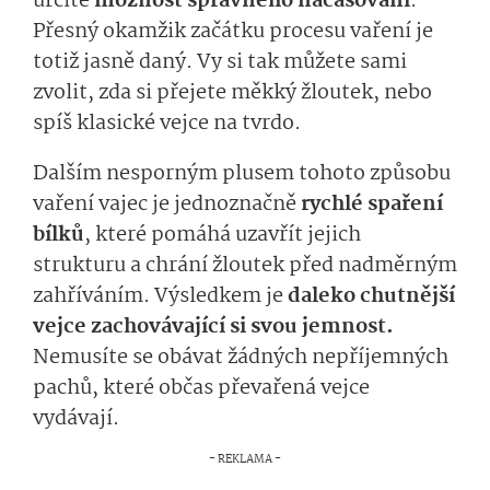
určitě
možnost správného načasování
.
Přesný okamžik začátku procesu vaření je
totiž jasně daný. Vy si tak můžete sami
zvolit, zda si přejete měkký žloutek, nebo
spíš klasické vejce na tvrdo.
Dalším nesporným plusem tohoto způsobu
vaření vajec je jednoznačně
rychlé spaření
bílků
, které pomáhá uzavřít jejich
strukturu a chrání žloutek před nadměrným
zahříváním. Výsledkem je
daleko chutnější
vejce zachovávající si svou jemnost.
Nemusíte se obávat žádných nepříjemných
pachů, které občas převařená vejce
vydávají.