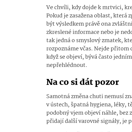
Ve chvíli, kdy dojde k mrtvici, k
Pokud je zasažena oblast, která
být výsledkem právě ona zvláštn
zkreslené informace nebo je nedo
tak jedná o smyslový zmatek, kte
rozpoznáme včas. Nejde přitom o 
když se objeví, bývá často jedním
nepřehlédnout.
Na co si dát pozor
Samotná změna chuti nemusí zna
v ústech, špatná hygiena, léky, 
podobný vjem objeví náhle, bez 
přidají další varovné signály, je 