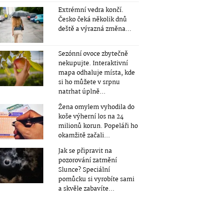
Extrémní vedra končí.
Česko čeká několik dnů
deště a výrazná změna...
Sezónní ovoce zbytečně
nekupujte. Interaktivní
mapa odhaluje místa, kde
si ho můžete v srpnu
natrhat úplně...
Žena omylem vyhodila do
koše výherní los na 24
milionů korun. Popeláři ho
okamžitě začali...
Jak se připravit na
pozorování zatmění
Slunce? Speciální
pomůcku si vyrobíte sami
a skvěle zabavíte...