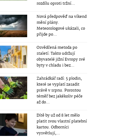
rozdílu oproti tržní...
Nová předpověď na víkend
mění plány.
Meteorologové ukázali, co
přijde po...
Osvědčená metoda po
staletí: Takto udržují
obyvatelé jižní Evropy své
byty v chladu i bez...
Zahrádkář radí: 5 plodin,
které se vyplatí zasadit
právě v srpnu. Porostou
téměř bez jakékoliv péče
až do...
Dítě by už od 8 let mělo
platit svou vlastní platební
kartou. Odborníci
vysvětlují,...