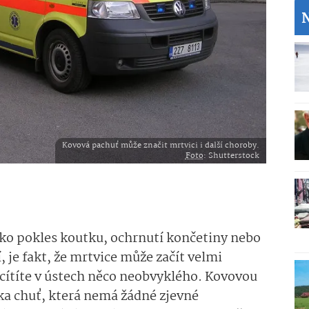
Kovová pachuť může značit mrtvici i další choroby.
Foto
: Shutterstock
ako pokles koutku, ochrnutí končetiny nebo
, je fakt, že mrtvice může začít velmi
ucítíte v ústech něco neobvyklého. Kovovou
ka chuť, která nemá žádné zjevné