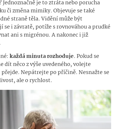
? Jednoznačně je to ztráta nebo porucha
tku či změna mimiky. Objevuje se také
edné straně těla. Vidění může být
í se i závratě, potíže s rovnováhou a prudké
vnat ani s migrénou. A nakonec i již
.
iné:
každá minuta rozhoduje
. Pokud se
dít něco z výše uvedeného, volejte
o přejde. Nepátrejte po příčině. Nesnažte se
ivost, ale o rychlost.