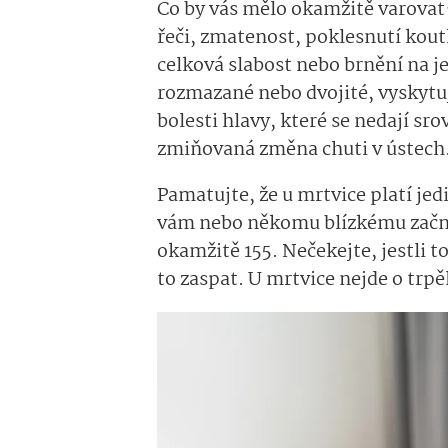
Co by vás mělo okamžitě varovat
řeči, zmatenost, poklesnutí kou
celková slabost nebo brnění na j
rozmazané nebo dvojité, vyskytuj
bolesti hlavy, které se nedají sro
zmiňovaná změna chuti v ústech
Pamatujte, že u mrtvice platí jed
vám nebo někomu blízkému začne 
okamžitě 155. Nečekejte, jestli t
to zaspat. U mrtvice nejde o trpěl