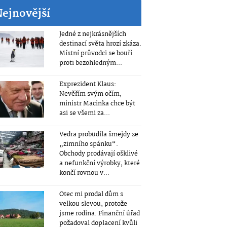
Nejnovější
Jedné z nejkrásnějších
destinací světa hrozí zkáza.
Místní průvodci se bouří
proti bezohledným...
Exprezident Klaus:
Nevěřím svým očím,
ministr Macinka chce být
asi se všemi za...
Vedra probudila šmejdy ze
„zimního spánku“.
Obchody prodávají ošklivé
a nefunkční výrobky, které
končí rovnou v...
Otec mi prodal dům s
velkou slevou, protože
jsme rodina. Finanční úřad
požadoval doplacení kvůli