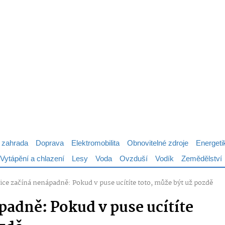
 zahrada
Doprava
Elektromobilita
Obnovitelné zdroje
Energeti
Vytápění a chlazení
Lesy
Voda
Ovzduší
Vodík
Zemědělství
ice začíná nenápadně: Pokud v puse ucítíte toto, může být už pozdě
padně: Pokud v puse ucítíte