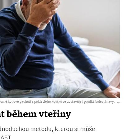
omě kovové pachuti a pokleslého koutku se dostavuje i prudká bolest hlavy. ,
...
at během vteřiny
ednoduchou metodu, kterou si může
FAST.