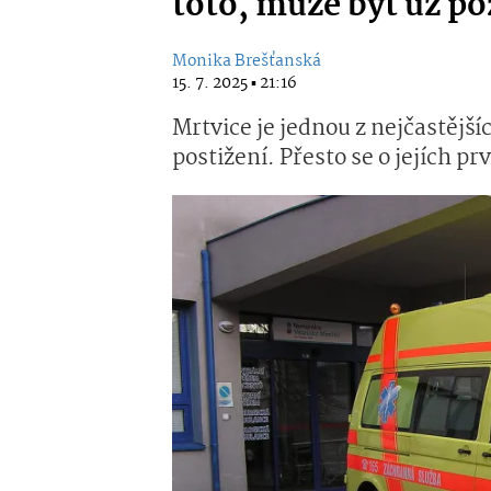
toto, může být už p
Monika Brešťanská
15. 7. 2025 ▪ 21:16
Mrtvice je jednou z nejčastějš
postižení. Přesto se o jejích pr