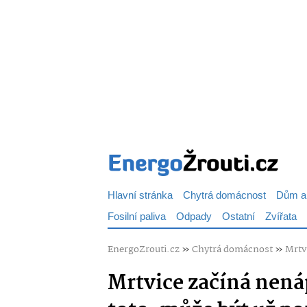
Hlavní stránka
Chytrá domácnost
Dům a
Fosilní paliva
Odpady
Ostatní
Zvířata
EnergoZrouti.cz
»
Chytrá domácnost
»
Mrtv
Mrtvice začíná nená