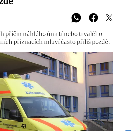
ozdě
ích příčin náhlého úmrtí nebo trvalého
vních příznacích mluví často příliš pozdě.