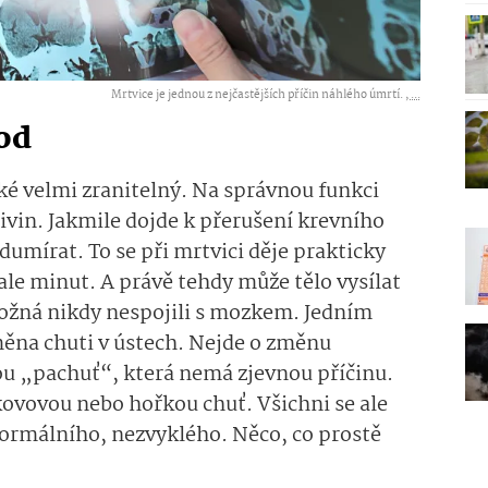
Mrtvice je jednou z nejčastějších příčin náhlého úmrtí. ,
...
od
aké velmi zranitelný. Na správnou funkci
živin. Jakmile dojde k přerušení krevního
dumírat. To se při mrtvici děje prakticky
ale minut. A právě tehdy může tělo vysílat
 možná nikdy nespojili s mozkem. Jedním
ěna chuti v ústech. Nejde o změnu
ou „pachuť“, která nemá zjevnou příčinu.
 kovovou nebo hořkou chuť. Všichni se ale
normálního, nezvyklého. Něco, co prostě