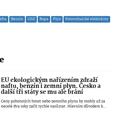
afta
Benzín
Uhlí
Ropa
Plyn
Fotovoltaické elektrárny
ie
EU ekologickým nařízením zdraží
naftu, benzín i zemní plyn. Česko a
další tři státy se mu ale brání
Ceny pohonných hmot nebo zemního plynu by mohly už za
necelé dva roky začít rychle narůstat. Hlavním důvodem k...