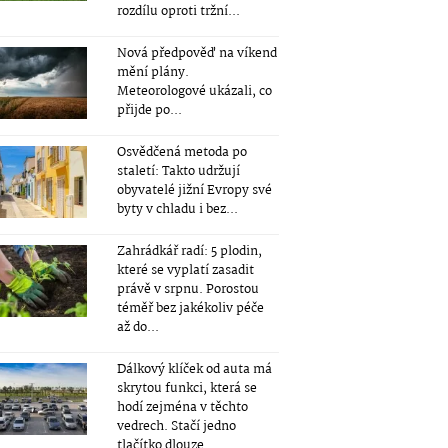
rozdílu oproti tržní...
Nová předpověď na víkend
mění plány.
Meteorologové ukázali, co
přijde po...
Osvědčená metoda po
staletí: Takto udržují
obyvatelé jižní Evropy své
byty v chladu i bez...
Zahrádkář radí: 5 plodin,
které se vyplatí zasadit
právě v srpnu. Porostou
téměř bez jakékoliv péče
až do...
Dálkový klíček od auta má
skrytou funkci, která se
hodí zejména v těchto
vedrech. Stačí jedno
tlačítko dlouze...