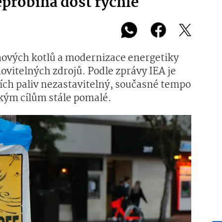
eprobíhá dost rychle
ynových kotlů a modernizace energetiky
ovitelných zdrojů. Podle zprávy IEA je
ích paliv nezastavitelný, současné tempo
ckým cílům stále pomalé.