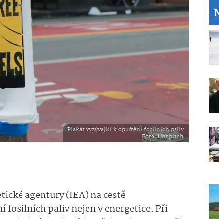
Plakát vyzývající k opuštění fosilních paliv
Foto
: Unsplash
tické agentury (IEA) na cestě
fosilních paliv nejen v energetice. Při