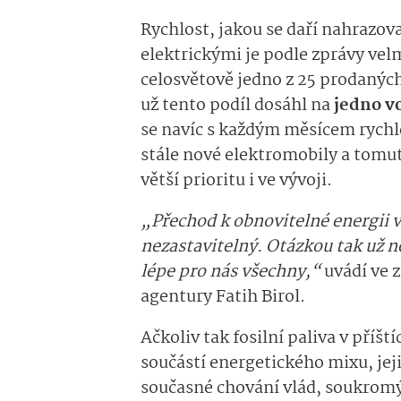
Rychlost, jakou se daří nahrazov
elektrickými je podle zprávy vel
celosvětově jedno z 25 prodaných
už tento podíl dosáhl na
jedno vo
se navíc s každým měsícem rychl
stále nové elektromobily a tomu
větší prioritu i ve vývoji.
„Přechod k obnovitelné energii v
nezastavitelný. Otázkou tak už nen
lépe pro nás všechny,“
uvádí ve 
agentury Fatih Birol.
Ačkoliv tak fosilní paliva v příš
součástí energetického mixu, jeji
současné chování vlád, soukromý