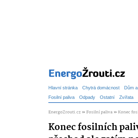
Hlavní stránka
Chytrá domácnost
Dům a
Fosilní paliva
Odpady
Ostatní
Zvířata
EnergoZrouti.cz
»
Fosilní paliva
»
Konec fosi
Konec fosilních pali