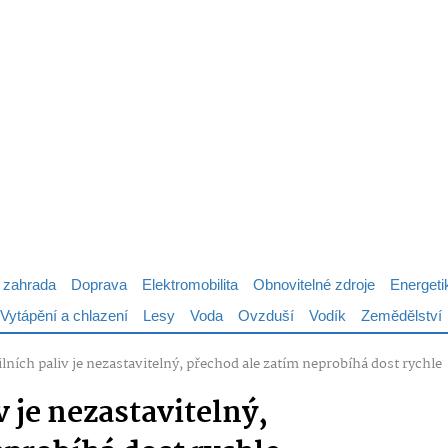
 zahrada
Doprava
Elektromobilita
Obnovitelné zdroje
Energeti
Vytápění a chlazení
Lesy
Voda
Ovzduší
Vodík
Zemědělství
lních paliv je nezastavitelný, přechod ale zatím neprobíhá dost rychle
v je nezastavitelný,