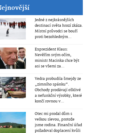
Nejnovější
Jedné z nejkrásnějších
destinací světa hrozí zkáza.
Místní průvodci se bouří
proti bezohledným...
Exprezident Klaus:
Nevěřím svým očím,
ministr Macinka chce být
asi se všemi za...
Vedra probudila šmejdy ze
„zimního spánku“.
Obchody prodávají ošklivé
a nefunkční výrobky, které
končí rovnou v...
Otec mi prodal dům s
velkou slevou, protože
jsme rodina. Finanční úřad
požadoval doplacení kvůli