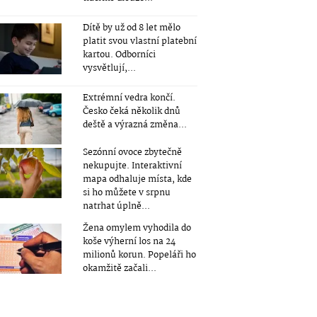
Dítě by už od 8 let mělo
platit svou vlastní platební
kartou. Odborníci
vysvětlují,...
Extrémní vedra končí.
Česko čeká několik dnů
deště a výrazná změna...
Sezónní ovoce zbytečně
nekupujte. Interaktivní
mapa odhaluje místa, kde
si ho můžete v srpnu
natrhat úplně...
Žena omylem vyhodila do
koše výherní los na 24
milionů korun. Popeláři ho
okamžitě začali...