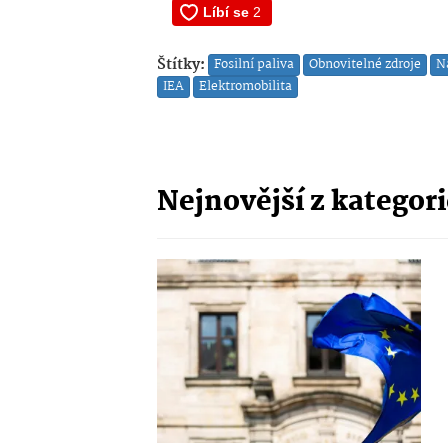
Štítky:
Fosilní paliva
Obnovitelné zdroje
N
IEA
Elektromobilita
Nejnovější z kategor