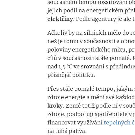
současném tempu rozšiřování obn
jejich podíl na energetickém pře
elektřiny
. Podle agentury je ale
Ačkoliv by na silnicích mělo do r
než je tomu v současnosti a obn
poloviny energetického mixu, pr
cílů v současnosti stále pomalé.
nad 1,5 °C ve srovnání s předind
přísnější politiku.
Přes stále pomalé tempo, jakým 
zdroje energie a mění své každod
kroky. Země totiž podle ní v souč
zdroje, podporují spotřebitele v
financovat využívání
tepelných č
na tuhá paliva.