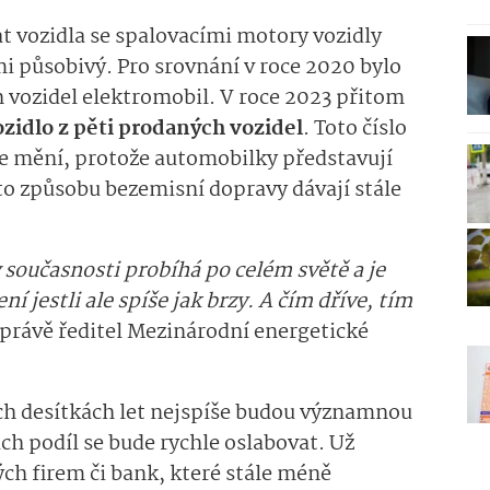
at vozidla se spalovacími motory vozidly
mi působivý. Pro srovnání v roce 2020 bylo
 vozidel elektromobil. V roce 2023 přitom
zidlo z pěti prodaných vozidel
. Toto číslo
e mění, protože automobilky představují
to způsobu bezemisní dopravy dávají stále
 současnosti probíhá po celém světě a je
í jestli ale spíše jak brzy. A čím dříve, tím
zprávě ředitel Mezinárodní energetické
tích desítkách let nejspíše budou významnou
ch podíl se bude rychle oslabovat. Už
ch firem či bank, které stále méně