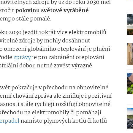
ovitelných zdrojů by už do roku 2030 měl
kročit
polovinu světově vyráběné
 tempo stále pomalé.
oku 2030 jezdit 10krát více elektromobilů
ovitelné zdroje by mohly dosáhnout
o omezení globálního oteplování je plnění
 Podle
zprávy
je pro zabránění oteplování
ustriální dobou nutné zavést výrazně
svět pokračuje v přechodu na obnovitelné
enní chování zpráva ale zmiňuje i pozitivní
asnosti stále rychleji rozšiřují obnovitelné
 přechodu na elektromobily či pomáhají
erpadel
namísto plynových kotlů či kotlů