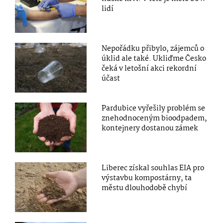
lidí
Nepořádku přibylo, zájemců o
úklid ale také. Ukliďme Česko
čeká v letošní akci rekordní
účast
Pardubice vyřešily problém se
znehodnoceným bioodpadem,
kontejnery dostanou zámek
Liberec získal souhlas EIA pro
výstavbu kompostárny, ta
městu dlouhodobě chybí