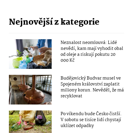
Nejnovější z kategorie
Neznalost neomlouvá: Lidé
nevědí, kam mají vyhodit obal
od oleje a riskují pokutu 20
000 Kč
Budějovický Budvar musel ve
Spojeném království zaplatit
miliony korun. Nevěděl, že má
recyklovat
Po víkendu bude Česko čistší.
V sobotu se tisíce lidí chystají
uklízet odpadky