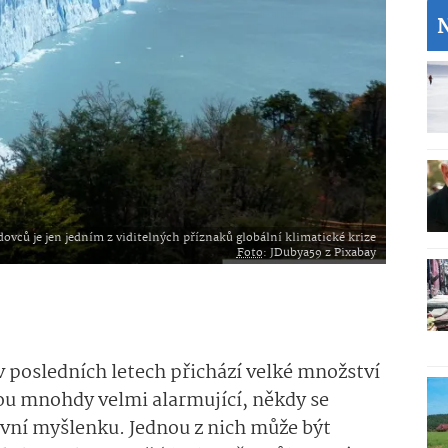
dovců je jen jedním z viditelných příznaků globální klimatické krize
Foto
: JDubya59 z Pixabay
 posledních letech přichází velké množství
sou mnohdy velmi alarmující, někdy se
tivní myšlenku. Jednou z nich může být