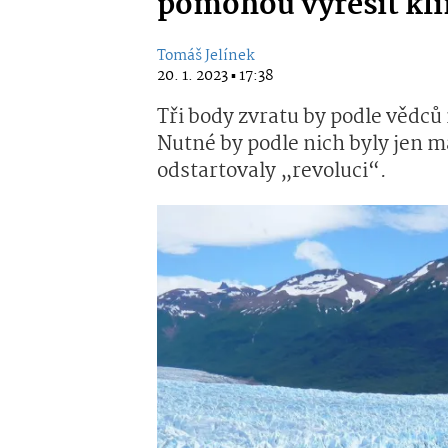
pomohou vyřešit kli
Tomáš Jelínek
20. 1. 2023 ▪ 17:38
Tři body zvratu by podle vědců
Nutné by podle nich byly jen m
odstartovaly „revoluci“.