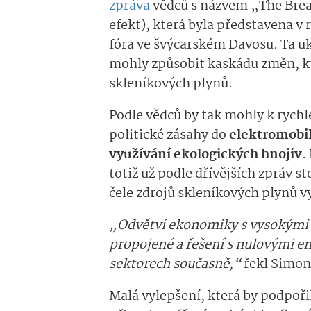
zpráva
vědců s názvem „The Brea
efekt), která byla představena 
fóra ve švýcarském Davosu. Ta uk
mohly způsobit kaskádu změn, kt
skleníkových plynů.
Podle vědců by tak mohly k rychl
politické zásahy do
elektromobil
využívání ekologických hnojiv
.
totiž už podle dřívějších zpráv 
čele zdrojů skleníkových plynů 
„Odvětví ekonomiky s vysokými e
propojené a řešení s nulovými e
sektorech současně,“
řekl Simon 
Malá vylepšení, která by podpoři