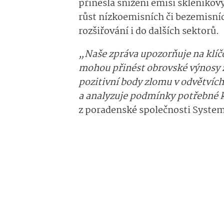
přinesla snížení emisí skleníkov
růst nízkoemisních či bezemisníc
rozšiřování i do dalších sektorů.
„Naše zpráva upozorňuje na klíčo
mohou přinést obrovské výnosy z
pozitivní body zlomu v odvětvíc
a analyzuje podmínky potřebné k 
z poradenské společnosti Systemi