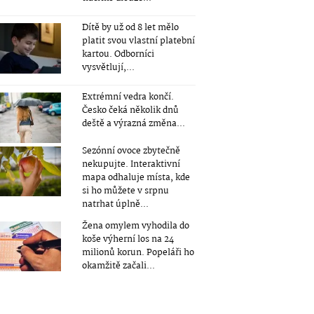
Dítě by už od 8 let mělo
platit svou vlastní platební
kartou. Odborníci
vysvětlují,...
Extrémní vedra končí.
Česko čeká několik dnů
deště a výrazná změna...
Sezónní ovoce zbytečně
nekupujte. Interaktivní
mapa odhaluje místa, kde
si ho můžete v srpnu
natrhat úplně...
Žena omylem vyhodila do
koše výherní los na 24
milionů korun. Popeláři ho
okamžitě začali...