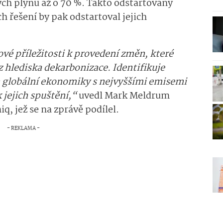
ých plynů až o 70 %. Takto odstartovaný
h řešení by pak odstartoval jejich
vé příležitosti k provedení změn, které
 hlediska dekarbonizace. Identifikuje
h globální ekonomiky s nejvyššími emisemi
jejich spuštění,“
uvedl Mark Meldrum
q, jež se na zprávě podílel.