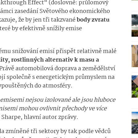
kthrough Effect“ (doslovně: průlomový
v rámci zasedání Světového ekonomického
azuje, že by jen tři takzvané
body zvratu
eré by efektivně snížily emise
ému snižování emisí přispět relativně malé
ity, rostlinných alternativ k masu a
 Právě automobilová doprava a zemědělství
stojí společně s energetickým průmyslem na
vypouštěných do atmosféry.
misemi nejsou izolované ale jsou hluboce
misemi mohou ovlivnit přechody ve více
Sharpe, hlavní autor zprávy.
la zmíněné tři sektory by tak podle vědců