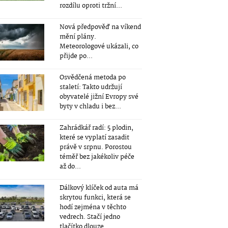
rozdílu oproti tržní...
Nová předpověď na víkend
mění plány.
Meteorologové ukázali, co
přijde po...
Osvědčená metoda po
staletí: Takto udržují
obyvatelé jižní Evropy své
byty v chladu i bez...
Zahrádkář radí: 5 plodin,
které se vyplatí zasadit
právě v srpnu. Porostou
téměř bez jakékoliv péče
až do...
Dálkový klíček od auta má
skrytou funkci, která se
hodí zejména v těchto
vedrech. Stačí jedno
tlačítko dlouze...