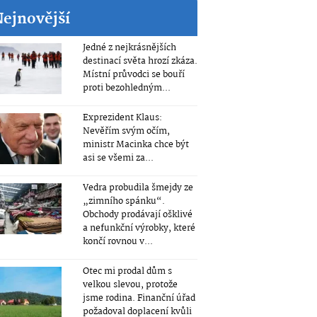
Nejnovější
Jedné z nejkrásnějších
destinací světa hrozí zkáza.
Místní průvodci se bouří
proti bezohledným...
Exprezident Klaus:
Nevěřím svým očím,
ministr Macinka chce být
asi se všemi za...
Vedra probudila šmejdy ze
„zimního spánku“.
Obchody prodávají ošklivé
a nefunkční výrobky, které
končí rovnou v...
Otec mi prodal dům s
velkou slevou, protože
jsme rodina. Finanční úřad
požadoval doplacení kvůli