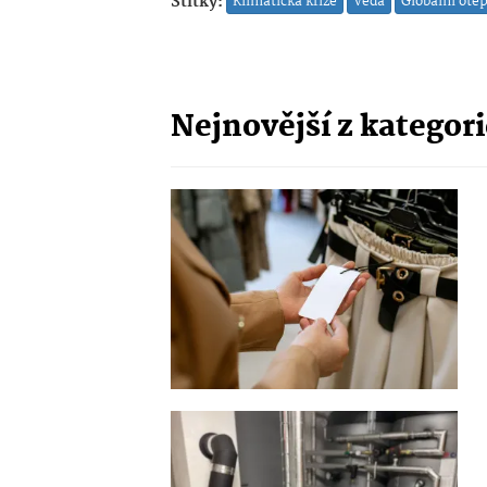
Štítky:
Klimatická krize
Věda
Globální ote
Nejnovější z kategor