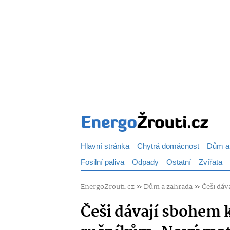
Hlavní stránka
Chytrá domácnost
Dům a
Fosilní paliva
Odpady
Ostatní
Zvířata
EnergoZrouti.cz
»
Dům a zahrada
»
Češi dáv
Češi dávají sbohem