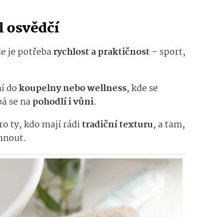
l osvědčí
de je potřeba
rychlost a praktičnost
–
sport,
ní do
koupelny nebo wellness
, kde se
bá se na
pohodlí i vůni
.
ro ty, kdo mají rádi
tradiční texturu
, a tam,
hnout.