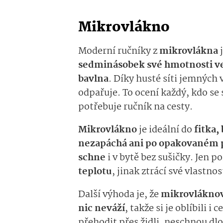
Mikrovlákno
Moderní ručníky z
mikrovlákna
j
sedminásobek své hmotnosti v
bavlna
. Díky husté síti jemných
odpařuje. To ocení každý, kdo se 
potřebuje ručník na cesty.
Mikrovlákno
je ideální do
fitka,
nezapáchá ani po opakovaném p
schne
i v bytě bez sušičky. Jen p
teplotu
, jinak ztrácí své vlastnos
Další výhoda je, že
mikrovláknov
nic neváží
, takže si je oblíbili i
přehodit přes židli, neschnou dlo