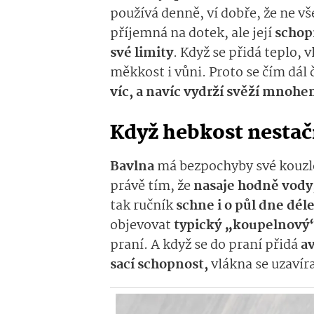
používá denně, ví dobře, že ne v
příjemná na dotek, ale její
schop
své limity
. Když se přidá teplo, 
měkkost i vůni. Proto se čím dál 
víc, a navíc vydrží svěží mnohe
Když hebkost nestač
Bavlna
má bezpochyby své kouzl
právě tím, že
nasaje hodně vody
tak ručník
schne i o půl dne dél
objevovat
typický „koupelnový
praní. A když se do praní přidá
a
sací schopnost,
vlákna se uzavíra