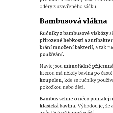
odéry z uzavřeného sáč­ku.
Bambusová vlákna
Ručníky z bambusové viskózy
si
přirozené hebkosti a antibakter
brání množení bakterií
, a tak r
používání.
Navíc jsou
mimořádně příjemná
kterou má někdy bavlna po časté
koupelen
, kde se ručníky používaj
pokožkou nebo děti.
Bambus schne o něco pomaleji n
klasická bavlna.
Výhodou je, že 