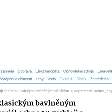
 zahrada
Doprava
Elektromobilita
Obnovitelné zdroje
Energeti
Vytápění a chlazení
Lesy
Voda
Ovzduší
Vodík
Zemědělství
ají sbohem klasickým bavlněným ručníkům. Nový materiál schne 3× ryc
 klasickým bavlněným