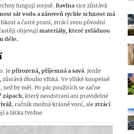
šechny fungují stejně.
Bavlna
sice zůstává
nost sát vodu a zároveň rychle schnout má
vlhkost a časté praní, ztrácí svou původní
častěji objevují
materiály, které zvládnou
m déle.
í
o. Je
přirozená, příjemná a savá
. Jenže
, zůstává dlouho vlhká. Ve vlhké koupelně
e
, než by měl. Po pár použitích se začne
“ zápach
, který neodstraní ani pravidelné
viváž
, ručník možná krásně voní, ale
ztrácí
jí a látka tvrdne.