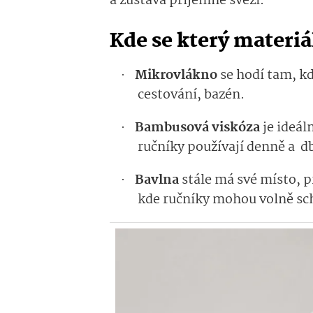
a zůstává příjemně svěží.
Kde se který materiá
Mikrovlákno
se hodí tam, k
·
cestování, bazén.
Bambusová viskóza
je ideál
·
ručníky používají denně a d
Bavlna
stále má své místo, p
·
kde ručníky mohou volně sc