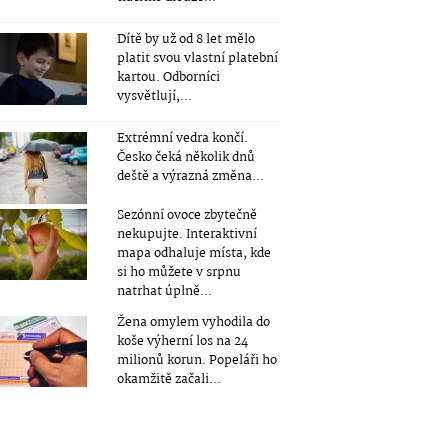
Dítě by už od 8 let mělo
platit svou vlastní platební
kartou. Odborníci
vysvětlují,...
Extrémní vedra končí.
Česko čeká několik dnů
deště a výrazná změna...
Sezónní ovoce zbytečně
nekupujte. Interaktivní
mapa odhaluje místa, kde
si ho můžete v srpnu
natrhat úplně...
Žena omylem vyhodila do
koše výherní los na 24
milionů korun. Popeláři ho
okamžitě začali...