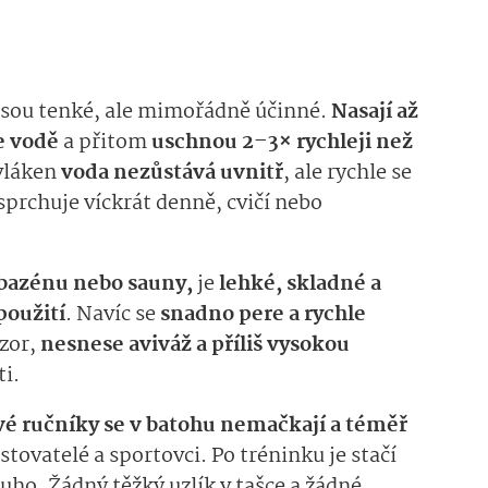
sou tenké, ale mimořádně účinné.
Nasají až
e vodě
a přitom
uschnou 2–3× rychleji než
 vláken
voda nezůstává uvnitř
, ale rychle se
sprchuje víckrát denně, cvičí nebo
 bazénu nebo sauny,
je
lehké, skladné a
oužití
. Navíc se
snadno pere a rychle
ozor,
nesnese aviváž a příliš vysokou
ti.
é ručníky se v batohu nemačkají a téměř
 cestovatelé a sportovci. Po tréninku je stačí
uho. Žádný těžký uzlík v tašce a žádné