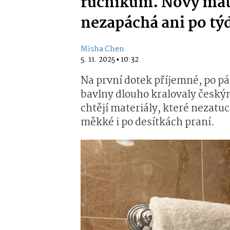
ručníkům. Nový mater
nezapáchá ani po tý
Misha Chen
5. 11. 2025 ▪ 10:32
Na první dotek příjemné, po pá
bavlny dlouho kralovaly český
chtějí materiály, které nezat
měkké i po desítkách praní.