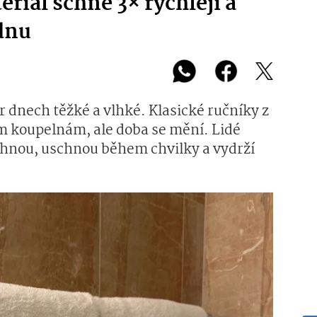
iál schne 3× rychleji a
dnu
r dnech těžké a vlhké. Klasické ručníky z
m koupelnám, ale doba se mění. Lidé
uchnou, uschnou během chvilky a vydrží