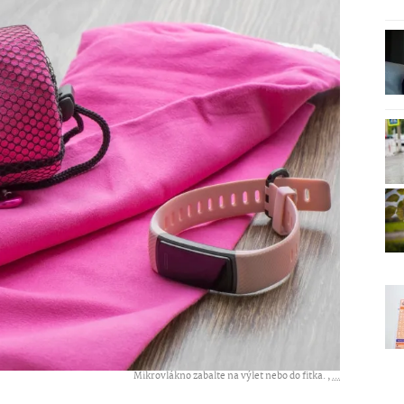
Mikrovlákno zabalte na výlet nebo do fitka. ,
...