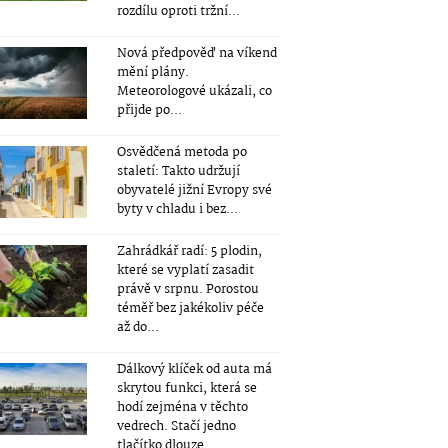
rozdílu oproti tržní...
Nová předpověď na víkend
mění plány.
Meteorologové ukázali, co
přijde po...
Osvědčená metoda po
staletí: Takto udržují
obyvatelé jižní Evropy své
byty v chladu i bez...
Zahrádkář radí: 5 plodin,
které se vyplatí zasadit
právě v srpnu. Porostou
téměř bez jakékoliv péče
až do...
Dálkový klíček od auta má
skrytou funkci, která se
hodí zejména v těchto
vedrech. Stačí jedno
tlačítko dlouze...