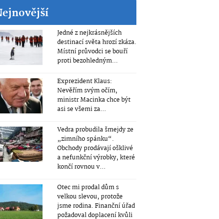
Nejnovější
Jedné z nejkrásnějších
destinací světa hrozí zkáza.
Místní průvodci se bouří
proti bezohledným...
Exprezident Klaus:
Nevěřím svým očím,
ministr Macinka chce být
asi se všemi za...
Vedra probudila šmejdy ze
„zimního spánku“.
Obchody prodávají ošklivé
a nefunkční výrobky, které
končí rovnou v...
Otec mi prodal dům s
velkou slevou, protože
jsme rodina. Finanční úřad
požadoval doplacení kvůli