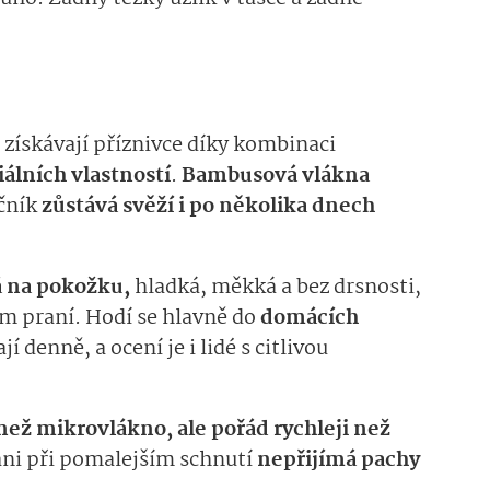
 získávají příznivce díky kombinaci
iálních vlastností
.
Bambusová vlákna
učník
zůstává svěží i po několika dnech
 na pokožku,
hladká, měkká a bez drsnosti,
m praní. Hodí se hlavně do
domácích
í denně, a ocení je i lidé s citlivou
ež mikrovlákno, ale pořád rychleji než
ani při pomalejším schnutí
nepřijímá pachy