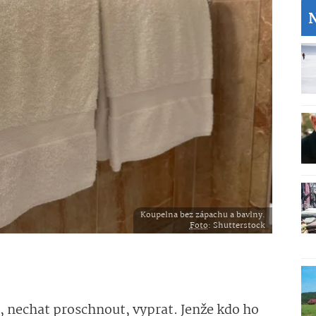
Koupelna bez zápachu a bavlny.
Foto
: Shutterstock
, nechat proschnout, vyprat. Jenže kdo ho