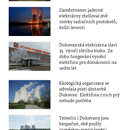
Zaměstnanec jaderné
elektrárny zfalšoval dvě
stovky radiačních protokolů,
kvůli lenosti
Dukovanská elektrárna slaví
35. výročí třetího bloku. Za
dobu fungování vyrobil
elektřinu pro domácnosti na
sedm let
Ekologická organizace se
odvolala proti dostavbě
Dukovan. Elektřina z nich prý
nebude potřeba
Temelín i Dukovany jsou
bezpečné, obě prošly