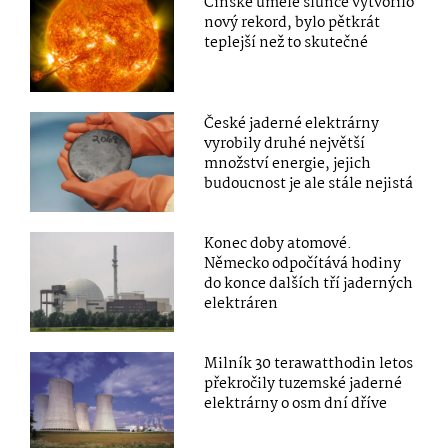
Čínské umělé slunce vytvořilo
nový rekord, bylo pětkrát
teplejší než to skutečné
České jaderné elektrárny
vyrobily druhé největší
množství energie, jejich
budoucnost je ale stále nejistá
Konec doby atomové.
Německo odpočítává hodiny
do konce dalších tří jaderných
elektráren
Milník 30 terawatthodin letos
překročily tuzemské jaderné
elektrárny o osm dní dříve