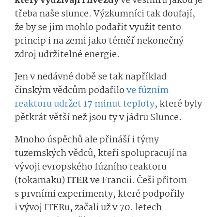
který využívají i hvězdy
ve vesmíru jakou je
třeba naše slunce. Výzkumníci tak doufají,
že by se jim mohlo podařit využít tento
princip i na zemi jako téměř nekonečný
zdroj udržitelné energie.
Jen v nedávné době se tak například
čínským vědcům podařilo
ve fúzním
reaktoru udržet 17 minut teploty
, které byly
pětkrát větší než jsou ty v jádru Slunce.
Mnoho úspěchů ale přináší i týmy
tuzemských vědců, kteří spolupracují na
vývoji evropského fúzního reaktoru
(tokamaku)
ITER
ve Francii. Češi přitom
s prvními experimenty, které podpořily
i vývoj ITERu, začali už v 70. letech