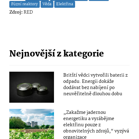
Fúzní reaktory
Věda
Elektřina
Zdroj:
RED
Nejnovější z kategorie
Britští vědci vytvořili baterii z
odpadu. Energii dokáže
dodávat bez nabíjení po
neuvěřitelně dlouhou dobu
„Zakažme jadernou
energetiku a vyrábějme
elektřinu pouze z
obnovitelných zdrojů,“ vyzývá
organizace