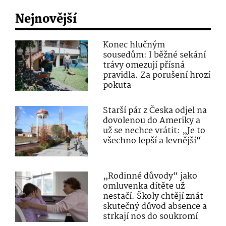
Nejnovější
Konec hlučným
sousedům: I běžné sekání
trávy omezují přísná
pravidla. Za porušení hrozí
pokuta
Starší pár z Česka odjel na
dovolenou do Ameriky a
už se nechce vrátit: „Je to
všechno lepší a levnější“
„Rodinné důvody“ jako
omluvenka dítěte už
nestačí. Školy chtějí znát
skutečný důvod absence a
strkají nos do soukromí