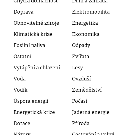
Chytrá domácnost
Dům a zahrada
Doprava
Elektromobilita
Obnovitelné zdroje
Energetika
Klimatická krize
Ekonomika
Fosilní paliva
Odpady
Ostatní
Zvířata
Vytápění a chlazení
Lesy
Voda
Ovzduší
Vodík
Zemědělství
Úspora energií
Počasí
Energetická krize
Jaderná energie
Dotace
Příroda
Názory
Cestování a volný