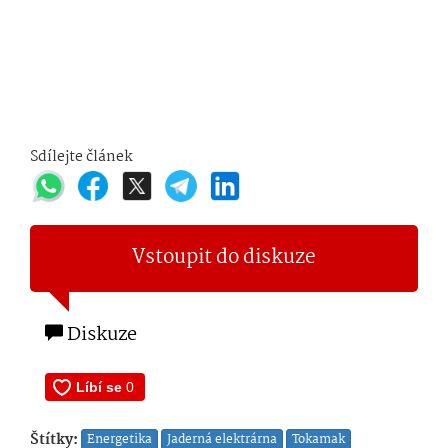
Sdílejte článek
Vstoupit do diskuze
Diskuze
Štítky:
Energetika
Jaderná elektrárna
Tokamak