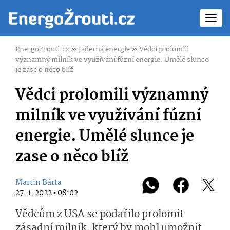
Toggl
navig
EnergoZrouti.cz
»
Jaderná energie
»
Vědci prolomili
významný milník ve využívání fúzní energie. Umělé slunce
je zase o něco blíž
Vědci prolomili významný
milník ve využívání fúzní
energie. Umělé slunce je
zase o něco blíž
Martin Bárta
27. 1. 2022 ▪ 08:02
Vědcům z USA se podařilo prolomit
zásadní milník, který by mohl umožnit