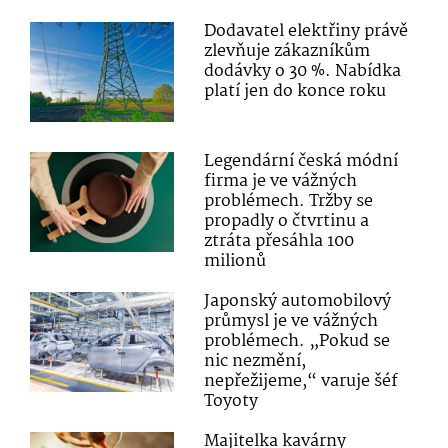
Dodavatel elektřiny právě
zlevňuje zákazníkům
dodávky o 30 %. Nabídka
platí jen do konce roku
Legendární česká módní
firma je ve vážných
problémech. Tržby se
propadly o čtvrtinu a
ztráta přesáhla 100
milionů
Japonský automobilový
průmysl je ve vážných
problémech. „Pokud se
nic nezmění,
nepřežijeme,“ varuje šéf
Toyoty
Majitelka kavárny