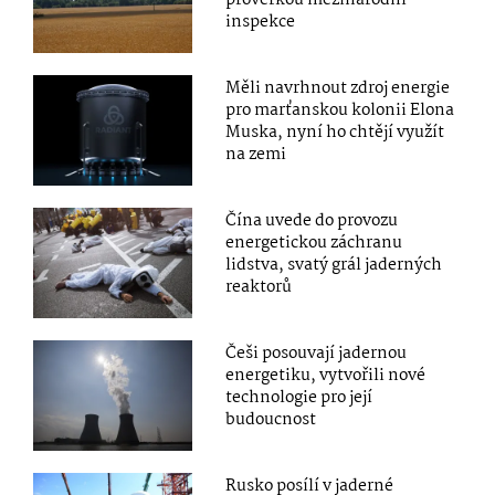
prověrkou mezinárodní
inspekce
Měli navrhnout zdroj energie
pro marťanskou kolonii Elona
Muska, nyní ho chtějí využít
na zemi
Čína uvede do provozu
energetickou záchranu
lidstva, svatý grál jaderných
reaktorů
Češi posouvají jadernou
energetiku, vytvořili nové
technologie pro její
budoucnost
Rusko posílí v jaderné