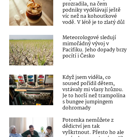
prozradila, na čem
podniky vydělávají ještě
víc než na kohoutkové
vodě. V létě je to zlatý důl
Meteorologové sledují
mimořádný vývoj v
Pacifiku. Jeho dopady brzy
pocítí i Česko
Když jsem viděla, co
soused pořídil dětem,
vstávaly mi vlasy hrůzou.
Je to horší než trampolína
s bungee jumpingem
dohromady
Potomka nemůžete z
dědictví jen tak
vyškrtnout. Přesto ho ale