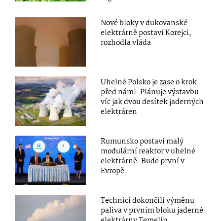
Nové bloky v dukovanské
elektrárně postaví Korejci,
rozhodla vláda
Uhelné Polsko je zase o krok
před námi. Plánuje výstavbu
víc jak dvou desítek jaderných
elektráren
Rumunsko postaví malý
modulární reaktor v uhelné
elektrárně. Bude první v
Evropě
Technici dokončili výměnu
paliva v prvním bloku jaderné
elektrárny Temelín