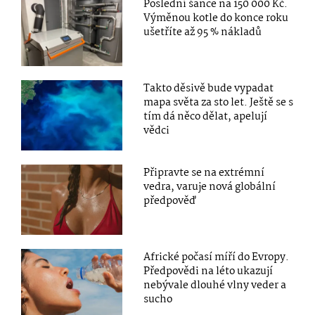
Poslední šance na 150 000 Kč.
Výměnou kotle do konce roku
ušetříte až 95 % nákladů
Takto děsivě bude vypadat
mapa světa za sto let. Ještě se s
tím dá něco dělat, apelují
vědci
Připravte se na extrémní
vedra, varuje nová globální
předpověď
Africké počasí míří do Evropy.
Předpovědi na léto ukazují
nebývale dlouhé vlny veder a
sucho