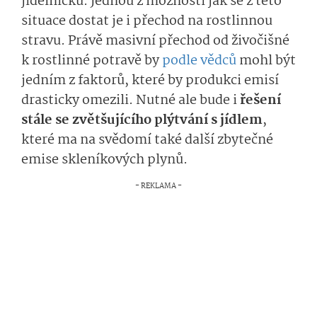
jídelníčku. Jednou z možností jak se z této
situace dostat je i přechod na rostlinnou
stravu. Právě masivní přechod od živočišné
k rostlinné potravě by
podle vědců
mohl být
jedním z faktorů, které by produkci emisí
drasticky omezili. Nutné ale bude i
řešení
stále se zvětšujícího plýtvání s jídlem
,
které ma na svědomí také další zbytečné
emise skleníkových plynů.