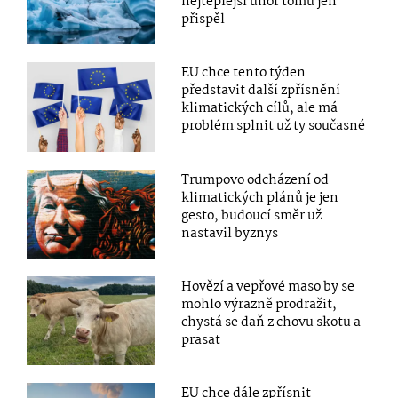
nejteplejší únor tomu jen
přispěl
EU chce tento týden
představit další zpřísnění
klimatických cílů, ale má
problém splnit už ty současné
Trumpovo odcházení od
klimatických plánů je jen
gesto, budoucí směr už
nastavil byznys
Hovězí a vepřové maso by se
mohlo výrazně prodražit,
chystá se daň z chovu skotu a
prasat
EU chce dále zpřísnit