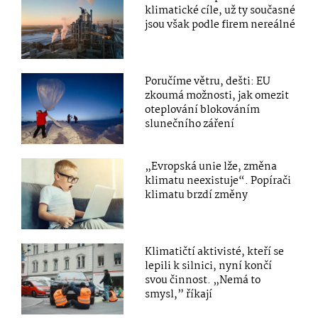
klimatické cíle, už ty současné
jsou však podle firem nereálné
Poručíme větru, dešti: EU
zkoumá možnosti, jak omezit
oteplování blokováním
slunečního záření
„Evropská unie lže, změna
klimatu neexistuje“. Popírači
klimatu brzdí změny
Klimatičtí aktivisté, kteří se
lepili k silnici, nyní končí
svou činnost. „Nemá to
smysl,” říkají