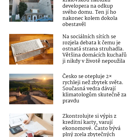
královskou nabídku
developera na odkup
svého domu. Ten jí ho
nakonec kolem dokola
obestavěl
Na sociálních sítích se
rozjela debata k čemu je
ostnatá strana struhadla.
Většina domácích kuchařů
ji nikdy v životě nepoužila
Česko se otepluje 2×
rychleji než zbytek světa.
Současná vedra dávají
klimatologům skutečně za
pravdu
Zkontrolujte si výpis z
kreditní karty, varují
ekonomové. Často bývá
plný zcela zbytečných