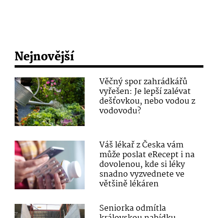
Nejnovější
Věčný spor zahrádkářů
vyřešen: Je lepší zalévat
dešťovkou, nebo vodou z
vodovodu?
Váš lékař z Česka vám
může poslat eRecept i na
dovolenou, kde si léky
snadno vyzvednete ve
většině lékáren
Seniorka odmítla