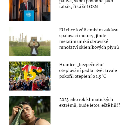
paliva, škodí podobně jako
tabák, říká šéf OSN
EU chce kvůli emisím zakázat
spalovací motory, jinde
mezitím uniká obrovské
množství skleníkových plynů
Hranice „bezpečného“
oteplování padla. Svět trvale
pokořil oteplení o 1,5 °C
2023 jako rok klimatických
extrémů, bude letos ještě hůř?