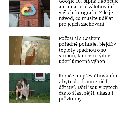
Google 10. srpna ukončuje
automatické zálohování
vašich fotografií. Zde je
návod, co musíte udělat
pro jejich zachování
Počasí si s Českem
pořádně pohraje. Nejdřív
teploty spadnou o 10
stupňů, koncem týdne
udeří úmorná výheň
Rodiče mi přestěhováním
z bytu do domu zničili
dětství. Děti jsou v bytech
často šťastnější, ukazují
průzkumy