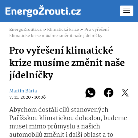
Toggl
navig
EnergoZrouti.cz
»
Klimatická krize
»
Pro vyřešení
klimatické krize musíme změnit naše jídelníčky
Pro vyřešení klimatické
krize musíme změnit naše
jídelníčky
Martin Bárta
7. 11. 2020 ▪ 10:08
Abychom dostáli cílů stanovených
Pařížskou klimatickou dohodou, budeme
muset mimo průmyslu a našich
automobilů změnit i další oblast a to