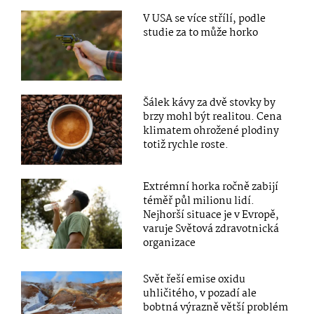
V USA se více střílí, podle
studie za to může horko
Šálek kávy za dvě stovky by
brzy mohl být realitou. Cena
klimatem ohrožené plodiny
totiž rychle roste.
Extrémní horka ročně zabijí
téměř půl milionu lidí.
Nejhorší situace je v Evropě,
varuje Světová zdravotnická
organizace
Svět řeší emise oxidu
uhličitého, v pozadí ale
bobtná výrazně větší problém