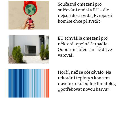
Současná omezení pro
snižování emisí v EU stále
nejsou dost tvrdá, Evropská
komise chce přitvrdit
EU schválila omezení pro
některá tepelná čerpadla.
Odborníci před tím již dříve
varovali
Horší, než se očekávalo. Na
rekordní teploty s koncem
nového roku bude klimatolog
„potřebovat novou barvu“