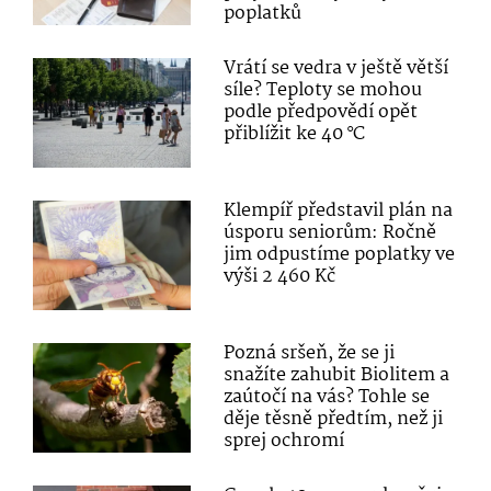
poplatků
Vrátí se vedra v ještě větší
síle? Teploty se mohou
podle předpovědí opět
přiblížit ke 40 °C
Klempíř představil plán na
úsporu seniorům: Ročně
jim odpustíme poplatky ve
výši 2 460 Kč
Pozná sršeň, že se ji
snažíte zahubit Biolitem a
zaútočí na vás? Tohle se
děje těsně předtím, než ji
sprej ochromí