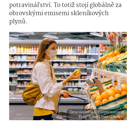
potravinářství. To totiž stojí globálně za
obrovskými emisemi skleníkových
plynů.
Žena nakupující v supermarketu
Foto
: Anna Shvets / Pexels