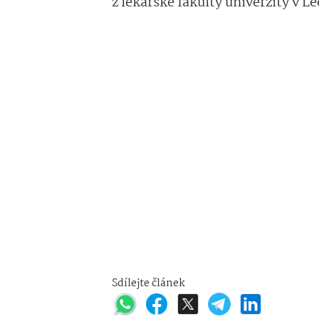
z lékařské fakulty univerzity v L
Sdílejte článek