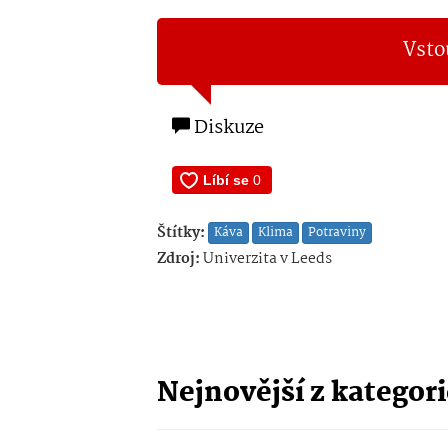
Vsto
Diskuze
Štítky:
Káva
Klima
Potraviny
Zdroj:
Univerzita v Leeds
Nejnovější z kategor