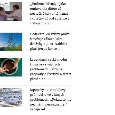
„Rodinné důvody“ jako
omluvenka dítěte už
nestačí. Školy chtějí znát
skutečný důvod absence a
strkají nos do...
Dodavatel elektřiny právě
zlevňuje zákazníkům
dodávky o 30 %. Nabídka
platí jen do konce...
Legendární česká módní
firma je ve vážných
problémech. Tržby se
propadly o čtvrtinu a ztráta
přesáhla 100...
Japonský automobilový
průmysl je ve vážných
problémech. „Pokud se nic
nezmění, nepřežijeme,“
varuje šéf...