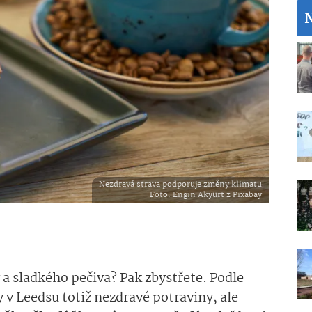
Nezdravá strava podporuje změny klimatu
Foto
: Engin Akyurt z Pixabay
 a sladkého pečiva? Pak zbystřete. Podle
y v Leedsu totiž nezdravé potraviny, ale