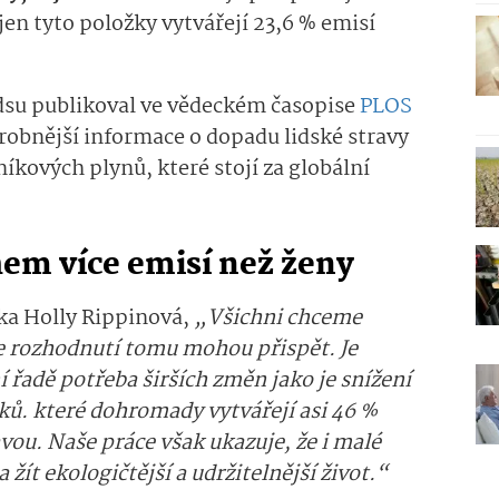
jen tyto položky vytvářejí 23,6 % emisí
dsu publikoval ve vědeckém časopise
PLOS
bnější informace o dopadu lidské stravy
níkových plynů, které stojí za globální
em více emisí než ženy
rka Holly Rippinová,
„Všichni chceme
še rozhodnutí tomu mohou přispět. Je
ní řadě potřeba širších změn jako je snížení
ů. které dohromady vytvářejí asi 46 %
avou. Naše práce však ukazuje, že i malé
ít ekologičtější a udržitelnější život.“