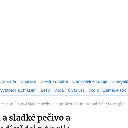
 zahrada
Doprava
Elektromobilita
Obnovitelné zdroje
Energeti
Vytápění a chlazení
Lesy
Voda
Ovzduší
Vodík
Zemědělství
e ranní kávu a sladké pečivo a pomůžete klimatu, radí vědci z Anglie
a sladké pečivo a