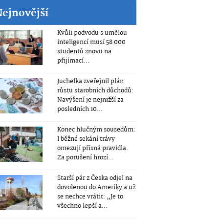
Nejnovější
Kvůli podvodu s umělou
inteligencí musí 58 000
studentů znovu na
přijímací...
Juchelka zveřejnil plán
růstu starobních důchodů:
Navýšení je nejnižší za
posledních 10...
Konec hlučným sousedům:
I běžné sekání trávy
omezují přísná pravidla.
Za porušení hrozí...
Starší pár z Česka odjel na
dovolenou do Ameriky a už
se nechce vrátit: „Je to
všechno lepší a...