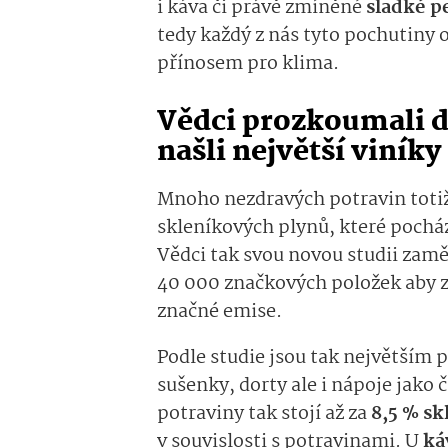
i káva či právě zmíněné
sladké p
tedy každý z nás tyto pochutiny 
přínosem pro klima.
Vědci prozkoumali de
našli největší viníky
Mnoho nezdravých potravin totiž 
skleníkových plynů, které pochá
Vědci tak svou novou studii zamě
40 000 značkových položek aby zj
značné emise.
Podle studie jsou tak největším 
sušenky, dorty ale i nápoje jako
potraviny tak stojí až za
8,5 % s
v souvislosti s potravinami. U
ká