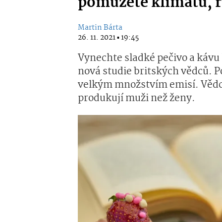
pomůžete klimatu, ra
Martin Bárta
26. 11. 2021 ▪ 19:45
Vynechte sladké pečivo a kávu
nová studie britských vědců. Po
velkým množstvím emisí. Vědci t
produkují muži než ženy.