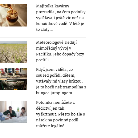
Majitelka kavárny
prozradila, na čem podniky
vydělávají ještě víc než na
kohoutkové vodě. V létě je
to zlatý...
Meteorologové sledují
mimořádný vývoj v
Pacifiku. Jeho dopady brzy
pocítí i...
Když jsem viděla, co
soused pořídil dětem,
vstávaly mi vlasy hrůzou.
Je to horší než trampolína s
bungee jumpingem...
Potomka nemůžete z
dědictví jen tak
vyškrtnout. Přesto ho ale o
nárok na povinný podíl
můžete legálně...