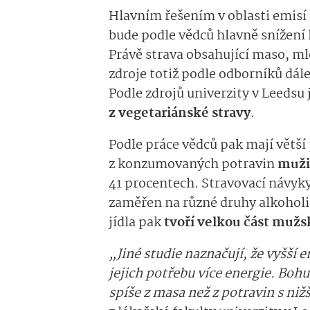
Hlavním řešením v oblasti emisí 
bude podle vědců hlavně snížen
Právě strava obsahující maso, ml
zdroje totiž podle odborníků dále
Podle zdrojů univerzity v Leedsu
z vegetariánské stravy
.
Podle práce vědců pak mají větší
z konzumovaných potravin
muži
41 procentech. Stravovací návyky 
zaměřen na různé druhy alkoholi
jídla pak
tvoří velkou část muž
„Jiné studie naznačují, že vyšší 
jejich potřebu více energie. Bohuž
spíše z masa než z potravin s n