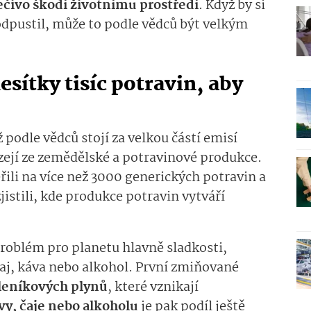
ečivo škodí životnímu prostředí
. Když by si
odpustil, může to podle vědců být velkým
sítky tisíc potravin, aby
podle vědců stojí za velkou částí emisí
zejí ze zemědělské a potravinové produkce.
řili na více než 3000 generických potravin a
istili, kde produkce potravin vytváří
problém pro planetu hlavně sladkosti,
 čaj, káva nebo alkohol. První zmiňované
kleníkových plynů
, které vznikají
vy, čaje nebo alkoholu
je pak podíl ještě