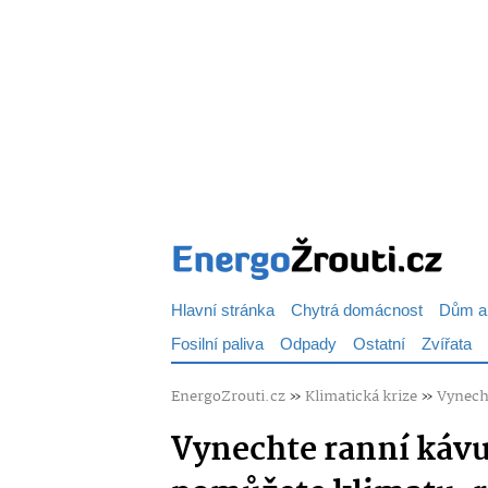
Hlavní stránka
Chytrá domácnost
Dům a
Fosilní paliva
Odpady
Ostatní
Zvířata
EnergoZrouti.cz
»
Klimatická krize
»
Vynecht
Vynechte ranní kávu 