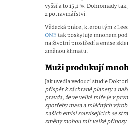
vyšší a to 15,1 %. Dohromady tak 
z potravinářství.
Vědecká práce, kterou tým z Lee
ONE
tak poskytuje mnohem podro
na životní prostředí a emise skle
změnou klimatu.
Muži produkují mnoh
Jak uvedla vedoucí studie Dokto
přispět k záchraně planety a na
pravda, že ve velké míře je v prv
spotřeby masa a mléčných výrobk
našich emisí souvisejících se str
změny mohou mít velké přínosy a ž