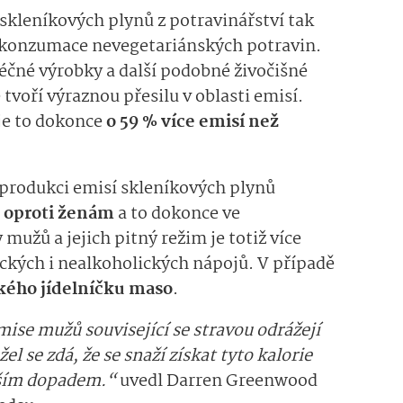
skleníkových plynů z potravinářství tak
í konzumace nevegetariánských potravin.
éčné výrobky a další podobné živočišné
 tvoří výraznou přesilu v oblasti emisí.
 je to dokonce
o 59 % více emisí než
 produkci emisí skleníkových plynů
 oproti ženám
a to dokonce ve
mužů a jejich pitný režim je totiž více
ckých i nealkoholických nápojů. V případě
ského jídelníčku maso
.
emise mužů související se stravou odrážejí
el se zdá, že se snaží získat tyto kalorie
ižším dopadem.“
uvedl Darren Greenwood