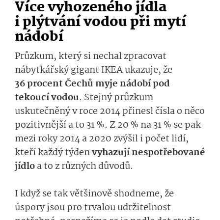
Více vyhozeného jídla
i plýtvání vodou při mytí
nádobí
Průzkum, který si nechal zpracovat
nábytkářský gigant IKEA ukazuje, že
36 procent Čechů myje nádobí pod
tekoucí vodou
. Stejný průzkum
uskutečněný v roce 2014 přinesl čísla o něco
pozitivnější a to 31 %. Z 20 % na 31 % se pak
mezi roky 2014 a 2020 zvýšil i počet lidí,
kteří každý týden
vyhazují nespotřebované
jídlo
a to z různých důvodů.
I když se tak většinově shodneme, že
úspory jsou pro trvalou udržitelnost