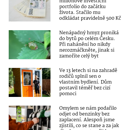
milionové investiční
portfolio do začátku
života. Stačilo mu
odkládat pravidelně 500 Kč
Nenápadný hmyz proniká
do bytů po celém Česku.
Při nahánění ho nikdy
nerozmáčkněte, jinak si
zamoříte celý byt
Ve 13 letech si na zahradě
rodičů splnil sen o
vlastním bydlení. Dům
postavil téměř bez cizí
pomoci
Omylem se nám podařilo
odjet od benzinky bez
zaplacení. Alespoň jsme
zjistili, co se stane a za jak