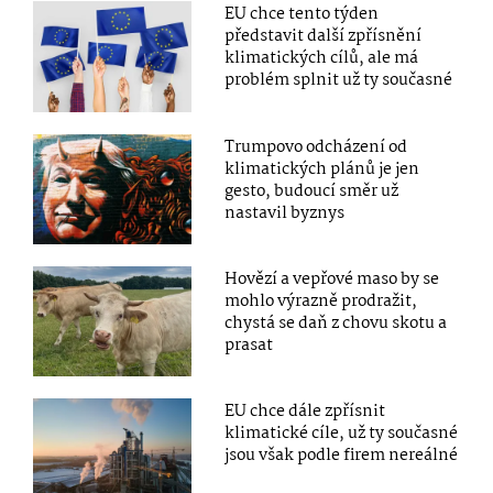
EU chce tento týden
představit další zpřísnění
klimatických cílů, ale má
problém splnit už ty současné
Trumpovo odcházení od
klimatických plánů je jen
gesto, budoucí směr už
nastavil byznys
Hovězí a vepřové maso by se
mohlo výrazně prodražit,
chystá se daň z chovu skotu a
prasat
EU chce dále zpřísnit
klimatické cíle, už ty současné
jsou však podle firem nereálné