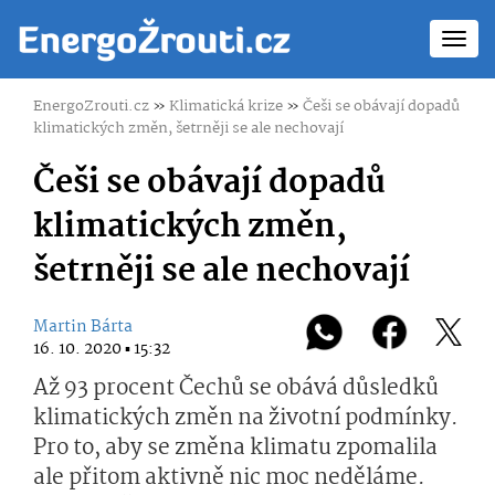
Toggl
navig
EnergoZrouti.cz
»
Klimatická krize
»
Češi se obávají dopadů
klimatických změn, šetrněji se ale nechovají
Češi se obávají dopadů
klimatických změn,
šetrněji se ale nechovají
Martin Bárta
16. 10. 2020 ▪ 15:32
Až 93 procent Čechů se obává důsledků
klimatických změn na životní podmínky.
Pro to, aby se změna klimatu zpomalila
ale přitom aktivně nic moc neděláme.