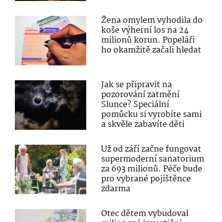
Žena omylem vyhodila do
koše výherní los na 24
milionů korun. Popeláři
ho okamžitě začali hledat
Jak se připravit na
pozorování zatmění
Slunce? Speciální
pomůcku si vyrobíte sami
a skvěle zabavíte děti
Už od září začne fungovat
supermoderní sanatorium
za 693 milionů. Péče bude
pro vybrané pojištěnce
zdarma
Otec dětem vybudoval