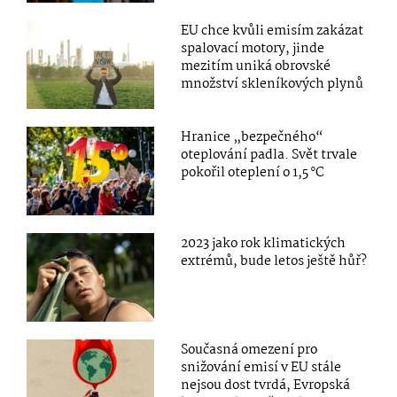
EU chce kvůli emisím zakázat
spalovací motory, jinde
mezitím uniká obrovské
množství skleníkových plynů
Hranice „bezpečného“
oteplování padla. Svět trvale
pokořil oteplení o 1,5 °C
2023 jako rok klimatických
extrémů, bude letos ještě hůř?
Současná omezení pro
snižování emisí v EU stále
nejsou dost tvrdá, Evropská