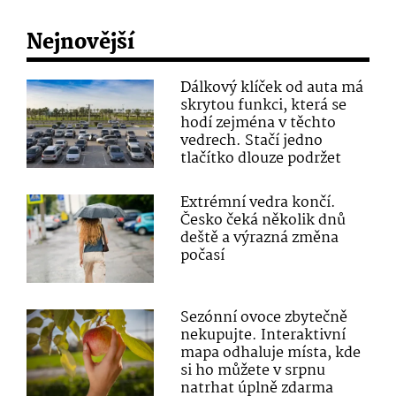
Nejnovější
Dálkový klíček od auta má
skrytou funkci, která se
hodí zejména v těchto
vedrech. Stačí jedno
tlačítko dlouze podržet
Extrémní vedra končí.
Česko čeká několik dnů
deště a výrazná změna
počasí
Sezónní ovoce zbytečně
nekupujte. Interaktivní
mapa odhaluje místa, kde
si ho můžete v srpnu
natrhat úplně zdarma