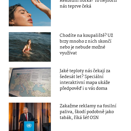
Rekordní horka? To nejhorší
nás teprve čeká
Chodíte na koupaliště? Už
brzy mnoho z nich skončí
nebo je nebude možné
využívat
Jaké teploty nás čekají za
šedesát let? Speciální
interaktivní mapa ukáže
předpověď i u vás doma
Zakažme reklamy na fosilní
paliva, škodí podobně jako
tabák, říká šéf OSN