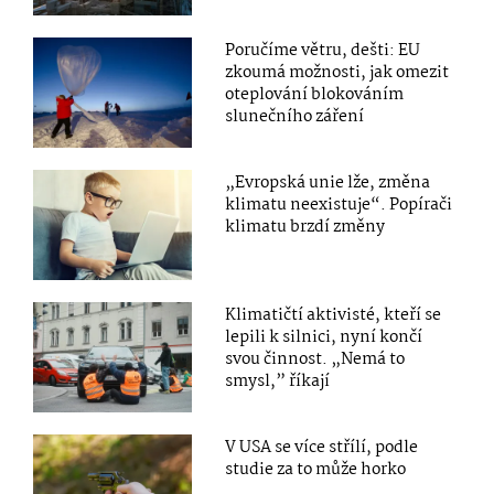
Poručíme větru, dešti: EU
zkoumá možnosti, jak omezit
oteplování blokováním
slunečního záření
„Evropská unie lže, změna
klimatu neexistuje“. Popírači
klimatu brzdí změny
Klimatičtí aktivisté, kteří se
lepili k silnici, nyní končí
svou činnost. „Nemá to
smysl,” říkají
V USA se více střílí, podle
studie za to může horko