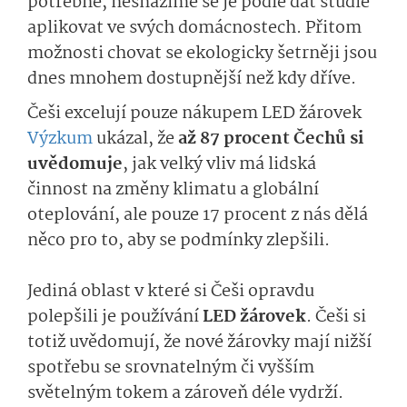
potřebné, nesnažíme se je podle dat studie
aplikovat ve svých domácnostech. Přitom
možnosti chovat se ekologicky šetrněji jsou
dnes mnohem dostupnější než kdy dříve.
Češi excelují pouze nákupem LED žárovek
Výzkum
ukázal, že
až 87 procent Čechů si
uvědomuje
, jak velký vliv má lidská
činnost na změny klimatu a globální
oteplování, ale pouze 17 procent z nás dělá
něco pro to, aby se podmínky zlepšili.
Jediná oblast v které si Češi opravdu
polepšili je používání
LED žárovek
. Češi si
totiž uvědomují, že nové žárovky mají nižší
spotřebu se srovnatelným či vyšším
světelným tokem a zároveň déle vydrží.