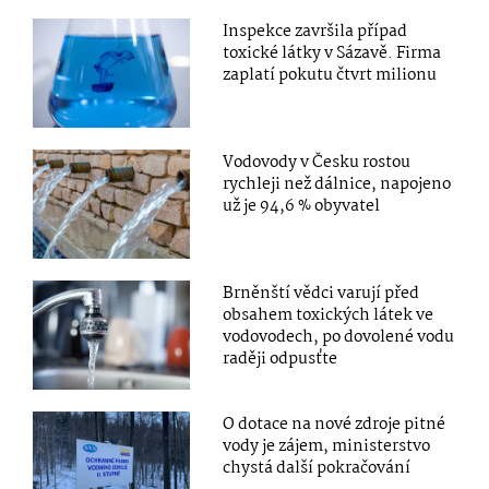
Inspekce završila případ
toxické látky v Sázavě. Firma
zaplatí pokutu čtvrt milionu
Vodovody v Česku rostou
rychleji než dálnice, napojeno
už je 94,6 % obyvatel
Brněnští vědci varují před
obsahem toxických látek ve
vodovodech, po dovolené vodu
raději odpusťte
O dotace na nové zdroje pitné
vody je zájem, ministerstvo
chystá další pokračování