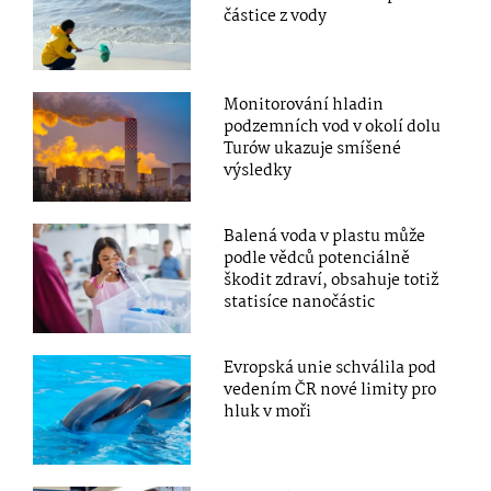
částice z vody
Monitorování hladin
podzemních vod v okolí dolu
Turów ukazuje smíšené
výsledky
Balená voda v plastu může
podle vědců potenciálně
škodit zdraví, obsahuje totiž
statisíce nanočástic
Evropská unie schválila pod
vedením ČR nové limity pro
hluk v moři