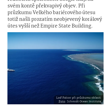
svém kontě překvapivý objev. Při
průzkumu Velkého bariérového útesu
totiž našli prozatím neobjevený korálový
útes vyšší než Empire State Building.
Loď Falcor při průzkumu oblasti
Foto
: Schmidt Ocean Institute