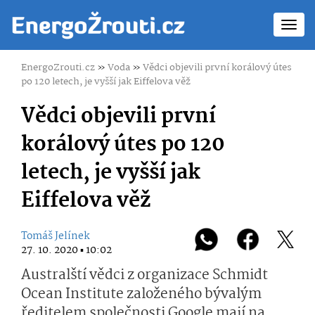
Toggl
navig
EnergoZrouti.cz
»
Voda
»
Vědci objevili první korálový útes
po 120 letech, je vyšší jak Eiffelova věž
Vědci objevili první
korálový útes po 120
letech, je vyšší jak
Eiffelova věž
Tomáš Jelínek
27. 10. 2020 ▪ 10:02
Australští vědci z organizace Schmidt
Ocean Institute založeného bývalým
ředitelem společnosti Google mají na