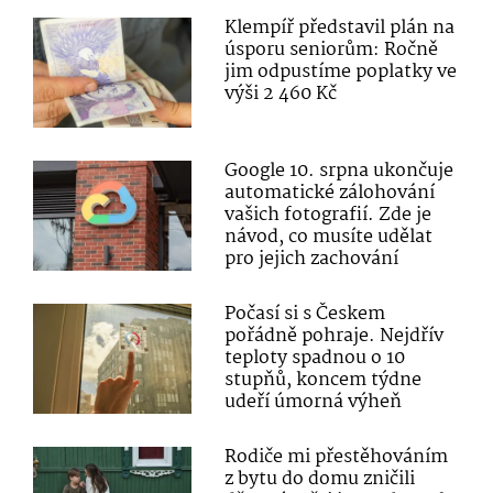
Klempíř představil plán na
úsporu seniorům: Ročně
jim odpustíme poplatky ve
výši 2 460 Kč
Google 10. srpna ukončuje
automatické zálohování
vašich fotografií. Zde je
návod, co musíte udělat
pro jejich zachování
Počasí si s Českem
pořádně pohraje. Nejdřív
teploty spadnou o 10
stupňů, koncem týdne
udeří úmorná výheň
Rodiče mi přestěhováním
z bytu do domu zničili