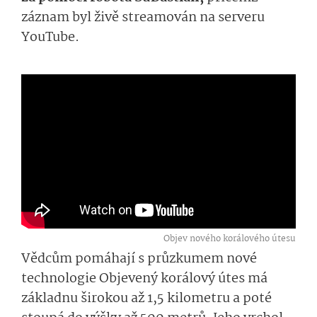
záznam byl živě streamován na serveru
YouTube.
Objev nového korálového útesu
Vědcům pomáhají s průzkumem nové
technologie Objevený korálový útes má
základnu širokou až 1,5 kilometru a poté