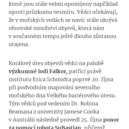
které jsou stále velmi opomíjeny například
oproti průzkumu vesmíru. Vědci očekávají,
že v mořských vodách se navíc stále ukrývá
obrovské množství objevů, která nám
v současném tempu ještě dlouho zůstanou
utajena.
Korálový útes objevili vědci na palubě
výzkumné lodi Falkor,
patřící právě
institutu Erica Schmidta poprvé 20. října
při podvodním mapování severního
mořského dna Velkého bariérového útesu.
Tým vědců pod vedením Dr. Robina
Beamana z univerzity Jamese Cooka
v Austrálii následně provedl 25. října
ponor
za pomocí robota SuBastian,
přičemž