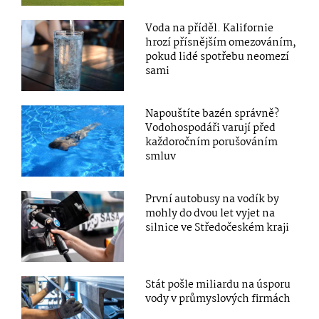
Voda na příděl. Kalifornie
hrozí přísnějším omezováním,
pokud lidé spotřebu neomezí
sami
Napouštíte bazén správně?
Vodohospodáři varují před
každoročním porušováním
smluv
První autobusy na vodík by
mohly do dvou let vyjet na
silnice ve Středočeském kraji
Stát pošle miliardu na úsporu
vody v průmyslových firmách