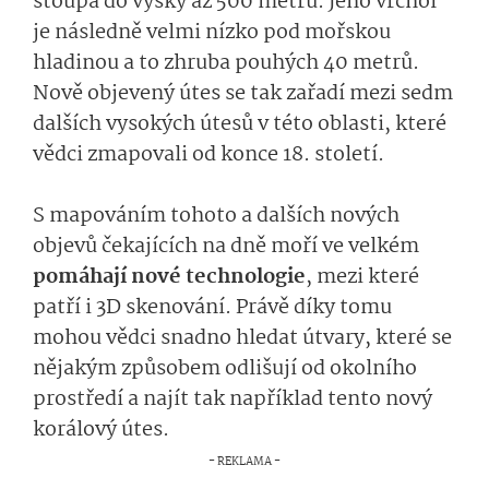
stoupá do výšky až 500 metrů. Jeho vrchol
je následně velmi nízko pod mořskou
hladinou a to zhruba pouhých 40 metrů.
Nově objevený útes se tak zařadí mezi sedm
dalších vysokých útesů v této oblasti, které
vědci zmapovali od konce 18. století.
S mapováním tohoto a dalších nových
objevů čekajících na dně moří ve velkém
pomáhají nové technologie
, mezi které
patří i 3D skenování. Právě díky tomu
mohou vědci snadno hledat útvary, které se
nějakým způsobem odlišují od okolního
prostředí a najít tak například tento nový
korálový útes.