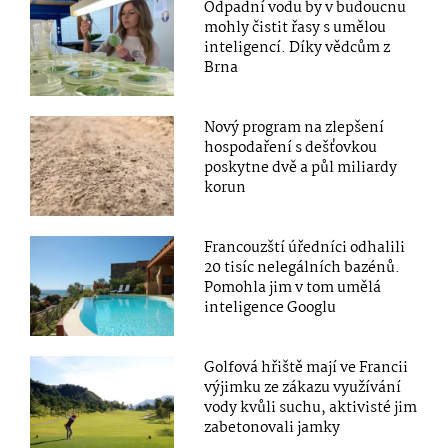
Odpadní vodu by v budoucnu
mohly čistit řasy s umělou
inteligencí. Díky vědcům z
Brna
Nový program na zlepšení
hospodaření s dešťovkou
poskytne dvě a půl miliardy
korun
Francouzští úředníci odhalili
20 tisíc nelegálních bazénů.
Pomohla jim v tom umělá
inteligence Googlu
Golfová hřiště mají ve Francii
výjimku ze zákazu využívání
vody kvůli suchu, aktivisté jim
zabetonovali jamky