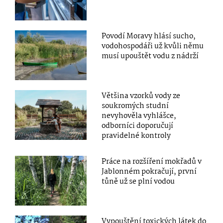
Povodí Moravy hlásí sucho,
vodohospodáři už kvůli němu
musí upouštět vodu z nádrží
Většina vzorků vody ze
soukromých studní
nevyhověla vyhlášce,
odborníci doporučují
pravidelné kontroly
Práce na rozšíření mokřadů v
Jablonném pokračují, první
tůně už se plní vodou
Vypouštění toxických látek do