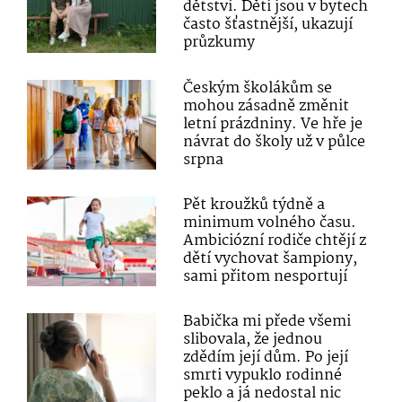
dětství. Děti jsou v bytech
často šťastnější, ukazují
průzkumy
Českým školákům se
mohou zásadně změnit
letní prázdniny. Ve hře je
návrat do školy už v půlce
srpna
Pět kroužků týdně a
minimum volného času.
Ambiciózní rodiče chtějí z
dětí vychovat šampiony,
sami přitom nesportují
Babička mi přede všemi
slibovala, že jednou
zdědím její dům. Po její
smrti vypuklo rodinné
peklo a já nedostal nic