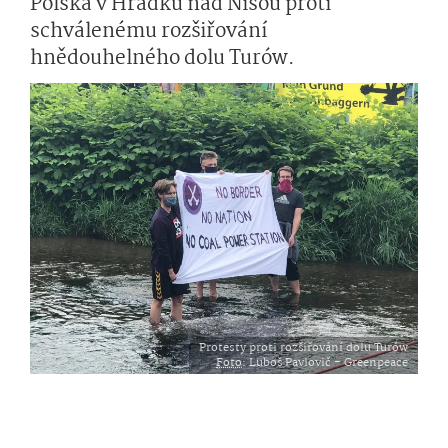
Polska v Hrádku nad Nisou proti
schválenému rozšiřování
hnědouhelného dolu Turów.
Protesty proti rozšiřování dolu Turów
Foto
: Luboš Pavlovič - Greenpeace