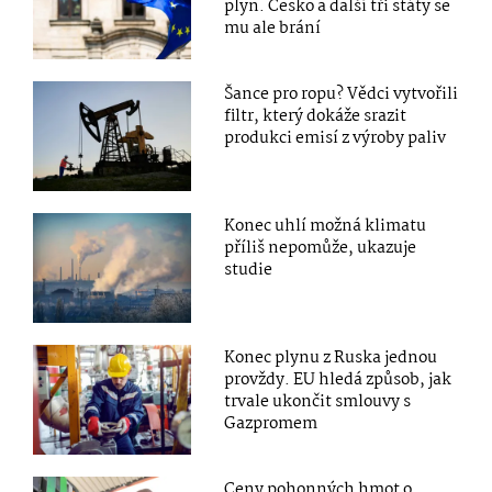
plyn. Česko a další tři státy se
mu ale brání
Šance pro ropu? Vědci vytvořili
filtr, který dokáže srazit
produkci emisí z výroby paliv
Konec uhlí možná klimatu
příliš nepomůže, ukazuje
studie
Konec plynu z Ruska jednou
provždy. EU hledá způsob, jak
trvale ukončit smlouvy s
Gazpromem
Ceny pohonných hmot o