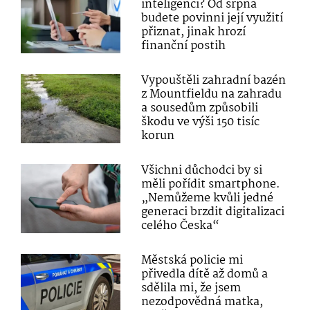
inteligenci? Od srpna
budete povinni její využití
přiznat, jinak hrozí
finanční postih
Vypouštěli zahradní bazén
z Mountfieldu na zahradu
a sousedům způsobili
škodu ve výši 150 tisíc
korun
Všichni důchodci by si
měli pořídit smartphone.
„Nemůžeme kvůli jedné
generaci brzdit digitalizaci
celého Česka“
Městská policie mi
přivedla dítě až domů a
sdělila mi, že jsem
nezodpovědná matka,