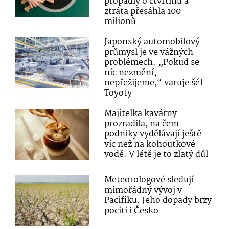
propadly o čtvrtinu a
ztráta přesáhla 100
milionů
Japonský automobilový
průmysl je ve vážných
problémech. „Pokud se
nic nezmění,
nepřežijeme,“ varuje šéf
Toyoty
Majitelka kavárny
prozradila, na čem
podniky vydělávají ještě
víc než na kohoutkové
vodě. V létě je to zlatý důl
Meteorologové sledují
mimořádný vývoj v
Pacifiku. Jeho dopady brzy
pocítí i Česko