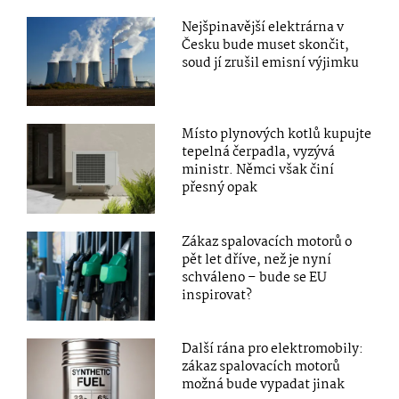
Nejšpinavější elektrárna v
Česku bude muset skončit,
soud jí zrušil emisní výjimku
Místo plynových kotlů kupujte
tepelná čerpadla, vyzývá
ministr. Němci však činí
přesný opak
Zákaz spalovacích motorů o
pět let dříve, než je nyní
schváleno – bude se EU
inspirovat?
Další rána pro elektromobily:
zákaz spalovacích motorů
možná bude vypadat jinak