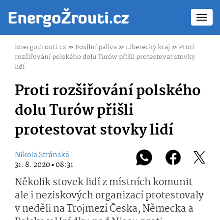
Toggl
navig
EnergoZrouti.cz
»
Fosilní paliva
»
Liberecký kraj
»
Proti
rozšiřování polského dolu Turów přišli protestovat stovky
lidí
Proti rozšiřování polského
dolu Turów přišli
protestovat stovky lidí
Nikola Stránská
31. 8. 2020 ▪ 08:31
Několik stovek lidí z místních komunit
ale i neziskových organizací protestovaly
v neděli na Trojmezí Česka, Německa a