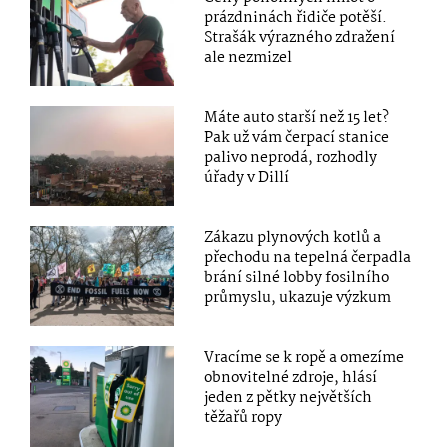
prázdninách řidiče potěší.
Strašák výrazného zdražení
ale nezmizel
Máte auto starší než 15 let?
Pak už vám čerpací stanice
palivo neprodá, rozhodly
úřady v Dillí
Zákazu plynových kotlů a
přechodu na tepelná čerpadla
brání silné lobby fosilního
průmyslu, ukazuje výzkum
Vracíme se k ropě a omezíme
obnovitelné zdroje, hlásí
jeden z pětky největších
těžařů ropy