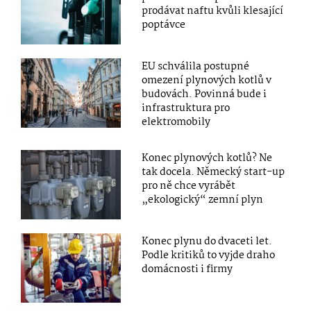
prodávat naftu kvůli klesající
poptávce
EU schválila postupné
omezení plynových kotlů v
budovách. Povinná bude i
infrastruktura pro
elektromobily
Konec plynových kotlů? Ne
tak docela. Německý start-up
pro ně chce vyrábět
„ekologický“ zemní plyn
Konec plynu do dvaceti let.
Podle kritiků to vyjde draho
domácnosti i firmy