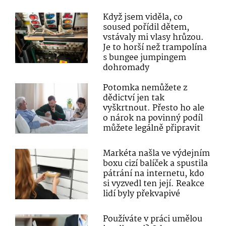
Když jsem viděla, co
soused pořídil dětem,
vstávaly mi vlasy hrůzou.
Je to horší než trampolína
s bungee jumpingem
dohromady
Potomka nemůžete z
dědictví jen tak
vyškrtnout. Přesto ho ale
o nárok na povinný podíl
můžete legálně připravit
Markéta našla ve výdejním
boxu cizí balíček a spustila
pátrání na internetu, kdo
si vyzvedl ten její. Reakce
lidí byly překvapivé
Používáte v práci umělou