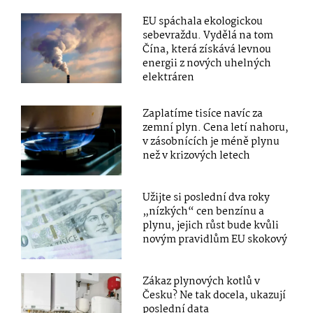
EU spáchala ekologickou
sebevraždu. Vydělá na tom
Čína, která získává levnou
energii z nových uhelných
elektráren
Zaplatíme tisíce navíc za
zemní plyn. Cena letí nahoru,
v zásobnících je méně plynu
než v krizových letech
Užijte si poslední dva roky
„nízkých“ cen benzínu a
plynu, jejich růst bude kvůli
novým pravidlům EU skokový
Zákaz plynových kotlů v
Česku? Ne tak docela, ukazují
poslední data