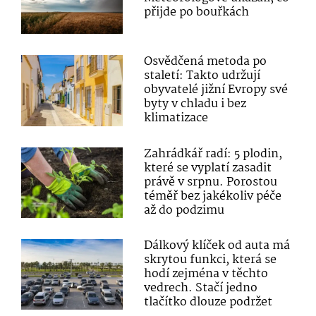
přijde po bouřkách
Osvědčená metoda po
staletí: Takto udržují
obyvatelé jižní Evropy své
byty v chladu i bez
klimatizace
Zahrádkář radí: 5 plodin,
které se vyplatí zasadit
právě v srpnu. Porostou
téměř bez jakékoliv péče
až do podzimu
Dálkový klíček od auta má
skrytou funkci, která se
hodí zejména v těchto
vedrech. Stačí jedno
tlačítko dlouze podržet