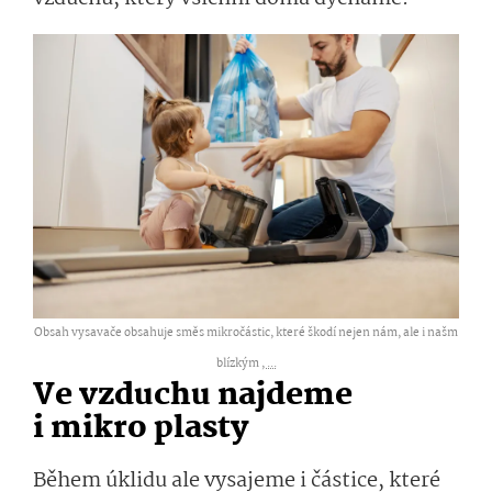
Obsah vysavače obsahuje směs mikročástic, které škodí nejen nám, ale i našm
blízkým ,
...
Ve vzduchu najdeme
i mikro plasty
Během úklidu ale vysajeme i částice, které