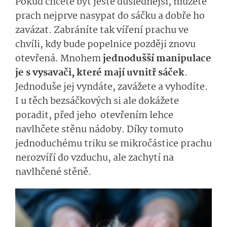
Pokud chcete být ještě důslednější, můžete
prach nejprve nasypat do sáčku a dobře ho
zavázat. Zabráníte tak víření prachu ve
chvíli, kdy bude popelnice později znovu
otevřená. Mnohem
jednodušší manipulace
je s vysavači, které mají uvnitř sáček
.
Jednoduše jej vyndáte, zavážete a vyhodíte.
I u těch bezsáčkových si ale dokážete
poradit, před jeho otevřením lehce
navlhčete stěnu nádoby. Díky tomuto
jednoduchému triku se mikročástice prachu
nerozvíří do vzduchu, ale zachytí na
navlhčené stěně.