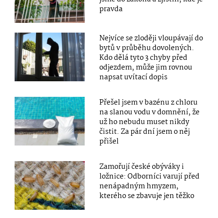
pravda
Nejvíce se zloději vloupávají do
bytů v průběhu dovolených.
Kdo dělá tyto 3 chyby před
odjezdem, může jim rovnou
napsat uvítací dopis
Přešel jsem v bazénu z chloru
na slanou vodu v domnění, že
už ho nebudu muset nikdy
čistit. Za pár dní jsem o něj
přišel
Zamořují české obýváky i
ložnice: Odborníci varují před
nenápadným hmyzem,
kterého se zbavuje jen těžko