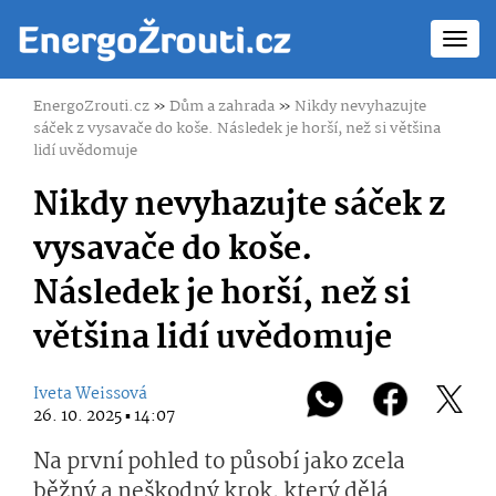
Toggl
navig
EnergoZrouti.cz
»
Dům a zahrada
»
Nikdy nevyhazujte
sáček z vysavače do koše. Následek je horší, než si většina
lidí uvědomuje
Nikdy nevyhazujte sáček z
vysavače do koše.
Následek je horší, než si
většina lidí uvědomuje
Iveta Weissová
26. 10. 2025 ▪ 14:07
Na první pohled to působí jako zcela
běžný a neškodný krok, který dělá