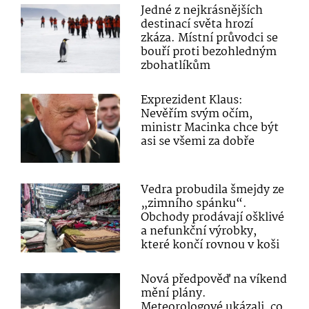
Jedné z nejkrásnějších
destinací světa hrozí
zkáza. Místní průvodci se
bouří proti bezohledným
zbohatlíkům
Exprezident Klaus:
Nevěřím svým očím,
ministr Macinka chce být
asi se všemi za dobře
Vedra probudila šmejdy ze
„zimního spánku“.
Obchody prodávají ošklivé
a nefunkční výrobky,
které končí rovnou v koši
Nová předpověď na víkend
mění plány.
Meteorologové ukázali, co