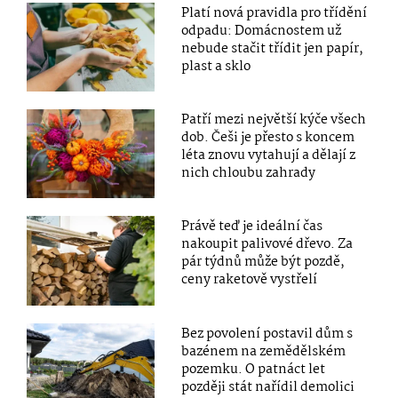
Platí nová pravidla pro třídění
odpadu: Domácnostem už
nebude stačit třídit jen papír,
plast a sklo
Patří mezi největší kýče všech
dob. Češi je přesto s koncem
léta znovu vytahují a dělají z
nich chloubu zahrady
Právě teď je ideální čas
nakoupit palivové dřevo. Za
pár týdnů může být pozdě,
ceny raketově vystřelí
Bez povolení postavil dům s
bazénem na zemědělském
pozemku. O patnáct let
později stát nařídil demolici