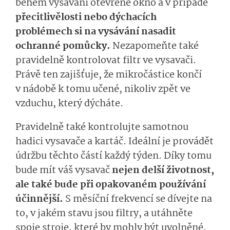
během vysávání otevřené okno a v případě
přecitlivělosti nebo dýchacích
problémech si na vysávání nasadit
ochranné pomůcky.
Nezapomeňte také
pravidelně kontrolovat filtr ve vysavači.
Právě ten zajišťuje, že mikročástice končí
v nádobě k tomu učené, nikoliv zpět ve
vzduchu, který dýcháte.
Pravidelně také kontrolujte samotnou
hadici vysavače a kartáč. Ideální je provádět
údržbu těchto částí každý týden. Díky tomu
bude mít váš vysavač
nejen delší životnost,
ale také bude při opakovaném používání
účinnější.
S měsíční frekvencí se dívejte na
to, v jakém stavu jsou filtry, a utáhněte
spoje stroje, které by mohly být uvolněné.