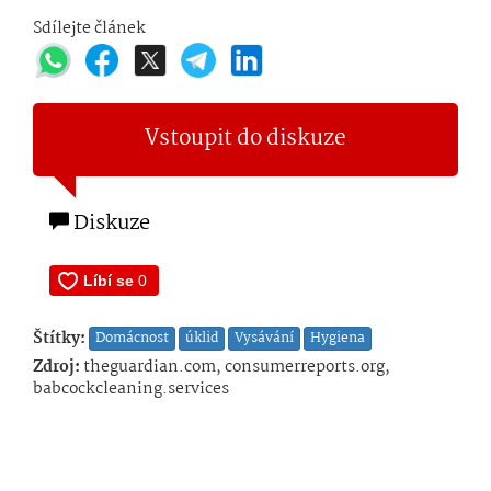
Sdílejte článek
Vstoupit do diskuze
Diskuze
Štítky:
Domácnost
úklid
Vysávání
Hygiena
Zdroj:
theguardian.com, consumerreports.org,
babcockcleaning.services