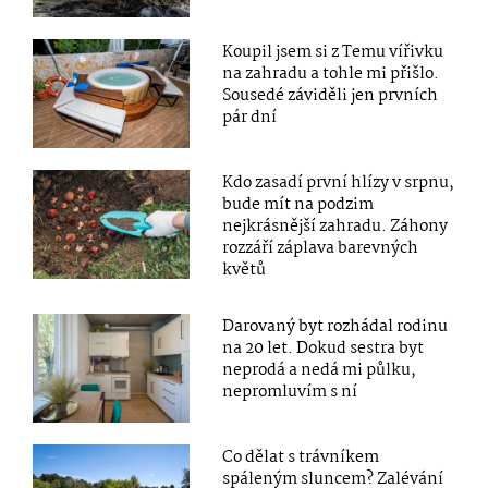
Koupil jsem si z Temu vířivku
na zahradu a tohle mi přišlo.
Sousedé záviděli jen prvních
pár dní
Kdo zasadí první hlízy v srpnu,
bude mít na podzim
nejkrásnější zahradu. Záhony
rozzáří záplava barevných
květů
Darovaný byt rozhádal rodinu
na 20 let. Dokud sestra byt
neprodá a nedá mi půlku,
nepromluvím s ní
Co dělat s trávníkem
spáleným sluncem? Zalévání