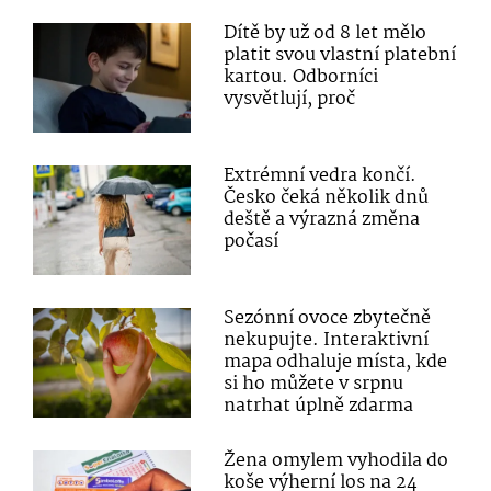
Dítě by už od 8 let mělo
platit svou vlastní platební
kartou. Odborníci
vysvětlují, proč
Extrémní vedra končí.
Česko čeká několik dnů
deště a výrazná změna
počasí
Sezónní ovoce zbytečně
nekupujte. Interaktivní
mapa odhaluje místa, kde
si ho můžete v srpnu
natrhat úplně zdarma
Žena omylem vyhodila do
koše výherní los na 24