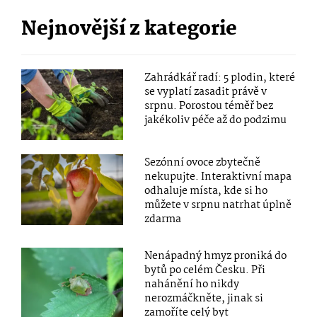
Nejnovější z kategorie
Zahrádkář radí: 5 plodin, které
se vyplatí zasadit právě v
srpnu. Porostou téměř bez
jakékoliv péče až do podzimu
Sezónní ovoce zbytečně
nekupujte. Interaktivní mapa
odhaluje místa, kde si ho
můžete v srpnu natrhat úplně
zdarma
Nenápadný hmyz proniká do
bytů po celém Česku. Při
nahánění ho nikdy
nerozmáčkněte, jinak si
zamoříte celý byt