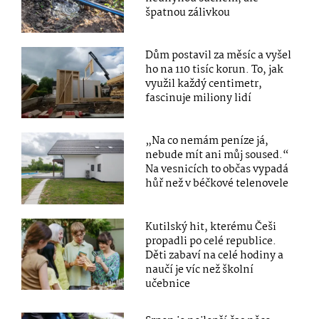
špatnou zálivkou
Dům postavil za měsíc a vyšel
ho na 110 tisíc korun. To, jak
využil každý centimetr,
fascinuje miliony lidí
„Na co nemám peníze já,
nebude mít ani můj soused.“
Na vesnicích to občas vypadá
hůř než v béčkové telenovele
Kutilský hit, kterému Češi
propadli po celé republice.
Děti zabaví na celé hodiny a
naučí je víc než školní
učebnice