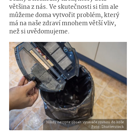
většina z nás. Ve skutečnosti si tím ale
můžeme doma vytvořit problém, který
má na naše zdraví mnohem větší vliv,
než si uvědomujeme.
Nikdy nesypte obsah vysavače rovnou do koše
Foto
: Shutterstock