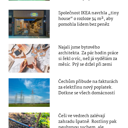
Společnost IKEA navrhla „tiny
house“ o rozloze 34 m², aby
pomohla lidem bez peněz
Najali jsme bytového
architekta. Za pár hodin práce
si řekl o víc, než já vydělám za
měsíc. Prý se držel při zemi
Čechům přibude na fakturách
za elektřinu nový poplatek.
Dotkne se všech domácností
Češi ve vedrech zalévají
zahradu špatně. Rostliny pak
neuhynou suchem, ale