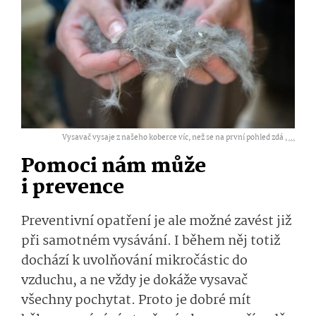
Vysavač vysaje z našeho koberce víc, než se na první pohled zdá ,
...
Pomoci nám může
i prevence
Preventivní opatření je ale možné zavést již
při samotném vysávání. I během něj totiž
dochází k uvolňování mikročástic do
vzduchu, a ne vždy je dokáže vysavač
všechny pochytat. Proto je dobré mít