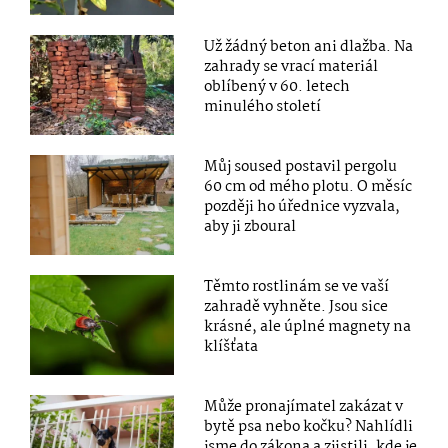
Už žádný beton ani dlažba. Na
zahrady se vrací materiál
oblíbený v 60. letech
minulého století
Můj soused postavil pergolu
60 cm od mého plotu. O měsíc
později ho úřednice vyzvala,
aby ji zboural
Těmto rostlinám se ve vaší
zahradě vyhněte. Jsou sice
krásné, ale úplné magnety na
klíšťata
Může pronajímatel zakázat v
bytě psa nebo kočku? Nahlídli
jsme do zákona a zjistili, kde je