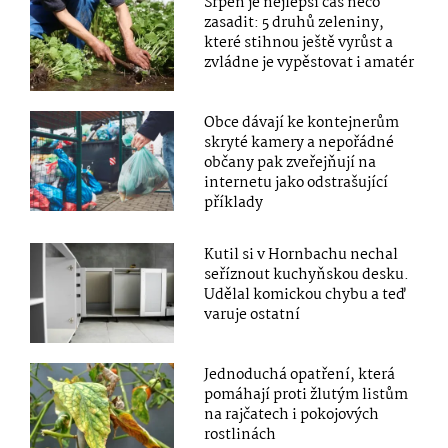
Srpen je nejlepší čas něco
zasadit: 5 druhů zeleniny,
které stihnou ještě vyrůst a
zvládne je vypěstovat i amatér
Obce dávají ke kontejnerům
skryté kamery a nepořádné
občany pak zveřejňují na
internetu jako odstrašující
příklady
Kutil si v Hornbachu nechal
seříznout kuchyňskou desku.
Udělal komickou chybu a teď
varuje ostatní
Jednoduchá opatření, která
pomáhají proti žlutým listům
na rajčatech i pokojových
rostlinách