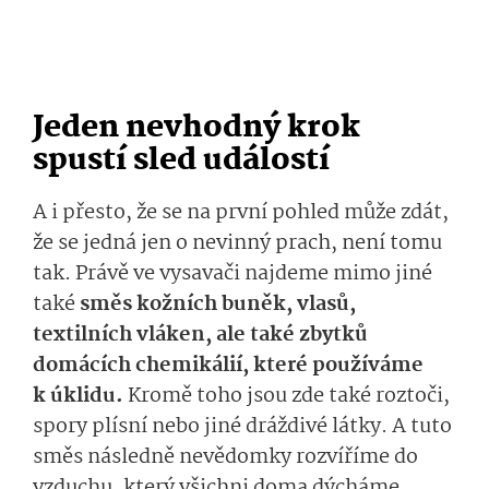
Jeden nevhodný krok
spustí sled událostí
A i přesto, že se na první pohled může zdát,
že se jedná jen o nevinný prach, není tomu
tak. Právě ve vysavači najdeme mimo jiné
také
směs kožních buněk, vlasů,
textilních vláken, ale také zbytků
domácích chemikálií, které používáme
k úklidu.
Kromě toho jsou zde také roztoči,
spory plísní nebo jiné dráždivé látky. A tuto
směs následně nevědomky rozvíříme do
vzduchu, který všichni doma dýcháme.