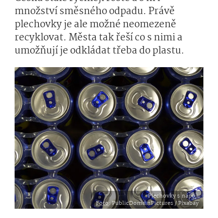
množství směsného odpadu. Právě
plechovky je ale možné neomezeně
recyklovat. Města tak řeší co s nimi a
umožňují je odkládat třeba do plastu.
Plechovky s nápoji
Foto
: PublicDomainPictures / Pixabay