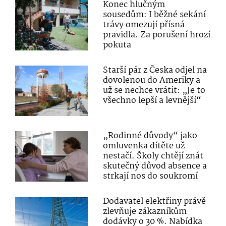
Konec hlučným
sousedům: I běžné sekání
trávy omezují přísná
pravidla. Za porušení hrozí
pokuta
Starší pár z Česka odjel na
dovolenou do Ameriky a
už se nechce vrátit: „Je to
všechno lepší a levnější“
„Rodinné důvody“ jako
omluvenka dítěte už
nestačí. Školy chtějí znát
skutečný důvod absence a
strkají nos do soukromí
Dodavatel elektřiny právě
zlevňuje zákazníkům
dodávky o 30 %. Nabídka