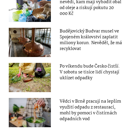
nevědí, kam mají vyhodit obal
od oleje a riskují pokutu 20
000 Kč
Budějovický Budvar musel ve
Spojeném království zaplatit
miliony korun. Nevěděl, že má
recyklovat
Po víkendu bude Česko čistší.
V sobotu se tisíce lidí chystají
uklízet odpadky
Vědci v Brně pracují na lepším
využití odpadu z restaurací,
mohl by pomoci v čistírnách
odpadních vod