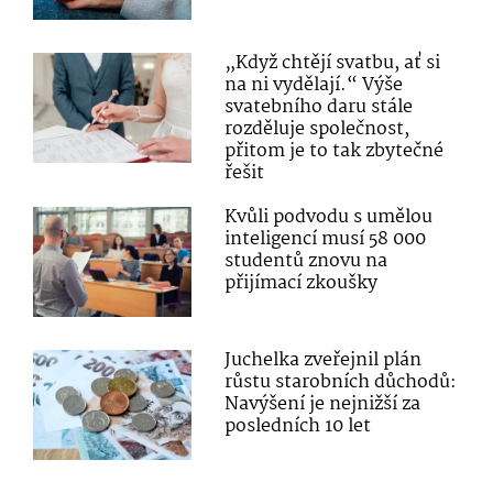
„Když chtějí svatbu, ať si
na ni vydělají.“ Výše
svatebního daru stále
rozděluje společnost,
přitom je to tak zbytečné
řešit
Kvůli podvodu s umělou
inteligencí musí 58 000
studentů znovu na
přijímací zkoušky
Juchelka zveřejnil plán
růstu starobních důchodů:
Navýšení je nejnižší za
posledních 10 let