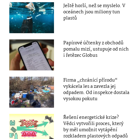
Ještě horší, než se myslelo. V
oceánech jsou miliony tun
plastů
Papírové účtenky z obchodů
pomalu mizí, ustupuje od nich
i řetězec Globus
Firma „chránící přírodu“
vykácela les a zavezla jej
odpadem. Od inspekce dostala
vysokou pokutu
Řešení energetické krize?
Vědci vytvořili proces, který
by měl umožnit vytápění
rozkladem plastových odpadů