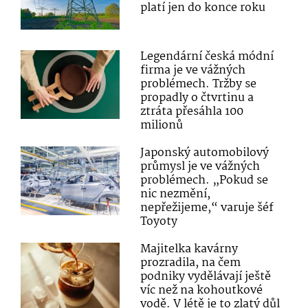
platí jen do konce roku
Legendární česká módní
firma je ve vážných
problémech. Tržby se
propadly o čtvrtinu a
ztráta přesáhla 100
milionů
Japonský automobilový
průmysl je ve vážných
problémech. „Pokud se
nic nezmění,
nepřežijeme,“ varuje šéf
Toyoty
Majitelka kavárny
prozradila, na čem
podniky vydělávají ještě
víc než na kohoutkové
vodě. V létě je to zlatý důl