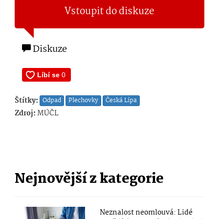
Vstoupit do diskuze
Diskuze
Štítky:
Odpad
Plechovky
Česká Lípa
Zdroj:
MÚČL
Nejnovější z kategorie
Neznalost neomlouvá: Lidé