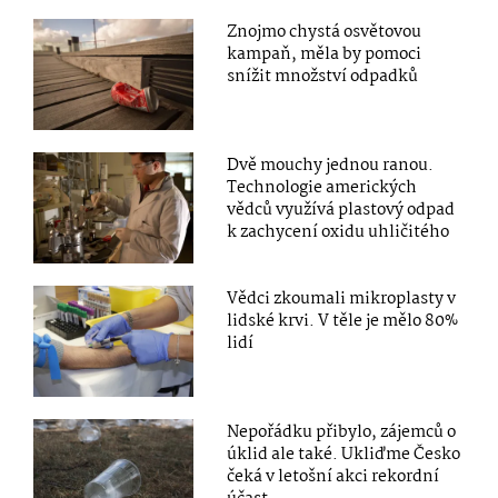
Znojmo chystá osvětovou
kampaň, měla by pomoci
snížit množství odpadků
Dvě mouchy jednou ranou.
Technologie amerických
vědců využívá plastový odpad
k zachycení oxidu uhličitého
Vědci zkoumali mikroplasty v
lidské krvi. V těle je mělo 80%
lidí
Nepořádku přibylo, zájemců o
úklid ale také. Ukliďme Česko
čeká v letošní akci rekordní