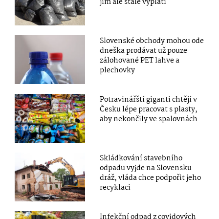
jim ale stále vyplatí
Slovenské obchody mohou ode
dneška prodávat už pouze
zálohované PET lahve a
plechovky
Potravinářští giganti chtějí v
Česku lépe pracovat s plasty,
aby nekončily ve spalovnách
Skládkování stavebního
odpadu vyjde na Slovensku
dráž, vláda chce podpořit jeho
recyklaci
Infekční odpad z covidových