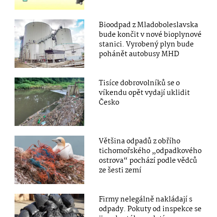
Bioodpad z Mladoboleslavska
bude končit v nové bioplynové
stanici. Vyrobený plyn bude
pohánět autobusy MHD
Tisíce dobrovolníků se o
víkendu opět vydají uklidit
Česko
Většina odpadů z obřího
tichomořského „odpadkového
ostrova“ pochází podle vědců
ze šesti zemí
Firmy nelegálně nakládají s
odpady. Pokuty od inspekce se