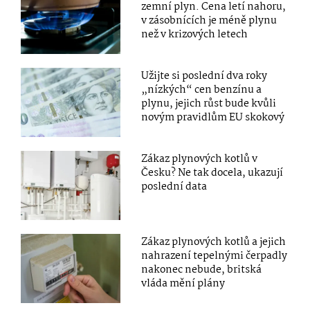
zemní plyn. Cena letí nahoru,
v zásobnících je méně plynu
než v krizových letech
Užijte si poslední dva roky
„nízkých“ cen benzínu a
plynu, jejich růst bude kvůli
novým pravidlům EU skokový
Zákaz plynových kotlů v
Česku? Ne tak docela, ukazují
poslední data
Zákaz plynových kotlů a jejich
nahrazení tepelnými čerpadly
nakonec nebude, britská
vláda mění plány