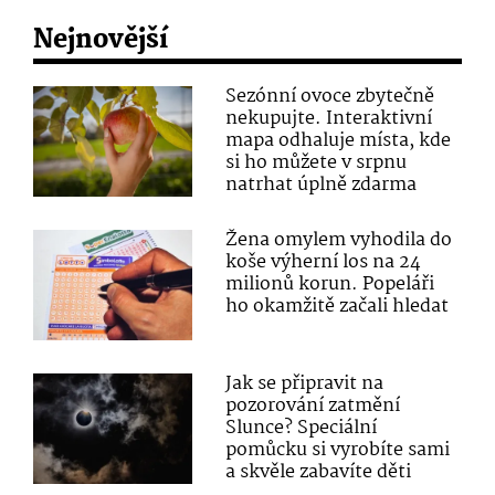
Nejnovější
Sezónní ovoce zbytečně
nekupujte. Interaktivní
mapa odhaluje místa, kde
si ho můžete v srpnu
natrhat úplně zdarma
Žena omylem vyhodila do
koše výherní los na 24
milionů korun. Popeláři
ho okamžitě začali hledat
Jak se připravit na
pozorování zatmění
Slunce? Speciální
pomůcku si vyrobíte sami
a skvěle zabavíte děti