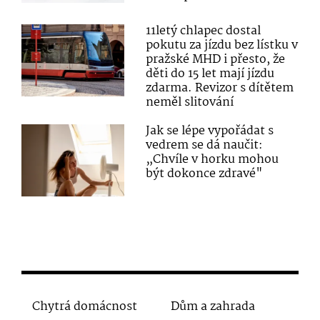
11letý chlapec dostal
pokutu za jízdu bez lístku v
pražské MHD i přesto, že
děti do 15 let mají jízdu
zdarma. Revizor s dítětem
neměl slitování
Jak se lépe vypořádat s
vedrem se dá naučit:
„Chvíle v horku mohou
být dokonce zdravé"
Chytrá domácnost
Dům a zahrada