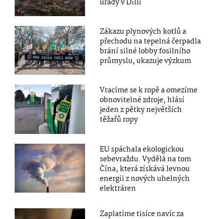
úřady v Dillí
Zákazu plynových kotlů a
přechodu na tepelná čerpadla
brání silné lobby fosilního
průmyslu, ukazuje výzkum
Vracíme se k ropě a omezíme
obnovitelné zdroje, hlásí
jeden z pětky největších
těžařů ropy
EU spáchala ekologickou
sebevraždu. Vydělá na tom
Čína, která získává levnou
energii z nových uhelných
elektráren
Zaplatíme tisíce navíc za