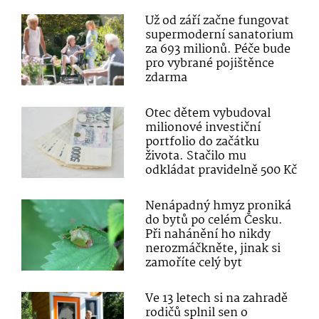
Už od září začne fungovat
supermoderní sanatorium
za 693 milionů. Péče bude
pro vybrané pojištěnce
zdarma
Otec dětem vybudoval
milionové investiční
portfolio do začátku
života. Stačilo mu
odkládat pravidelně 500 Kč
Nenápadný hmyz proniká
do bytů po celém Česku.
Při nahánění ho nikdy
nerozmáčkněte, jinak si
zamoříte celý byt
Ve 13 letech si na zahradě
rodičů splnil sen o