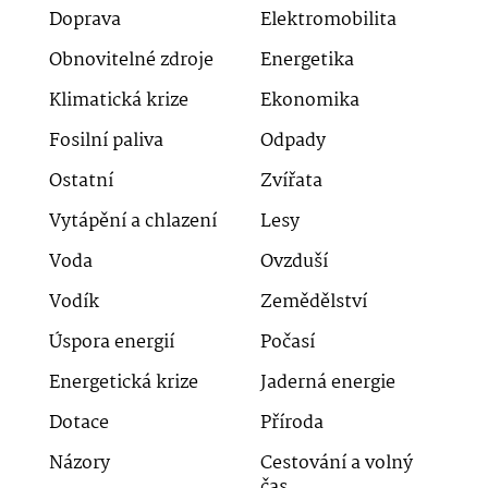
Doprava
Elektromobilita
Obnovitelné zdroje
Energetika
Klimatická krize
Ekonomika
Fosilní paliva
Odpady
Ostatní
Zvířata
Vytápění a chlazení
Lesy
Voda
Ovzduší
Vodík
Zemědělství
Úspora energií
Počasí
Energetická krize
Jaderná energie
Dotace
Příroda
Názory
Cestování a volný
čas