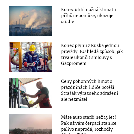
Konec uhlí možná klimatu
příliš nepomůže, ukazuje
studie
Konec plynu z Ruska jednou
provždy. EU hledá způsob, jak
trvale ukončit smlouvy s
Gazpromem
Ceny pohonných hmot o
prázdninách řidiče potěší.
Strašák výrazného zdražení
ale nezmizel
Máte auto starší než 15 let?
Pak už vám čerpací stanice
palivo neprodá, rozhodly