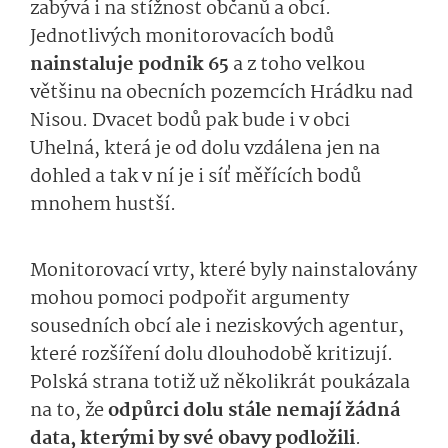
zabývá i na stížnost občanů a obcí.
Jednotlivých monitorovacích bodů
nainstaluje podnik 65
a z toho velkou
většinu na obecních pozemcích Hrádku nad
Nisou. Dvacet bodů pak bude i v obci
Uhelná, která je od dolu vzdálena jen na
dohled a tak v ní je i síť měřících bodů
mnohem hustší.
Monitorovací vrty, které byly nainstalovány
mohou pomoci podpořit argumenty
sousedních obcí ale i neziskových agentur,
které rozšíření dolu dlouhodobě kritizují.
Polská strana totiž už několikrát poukázala
na to, že
odpůrci dolu stále nemají žádná
data, kterými by své obavy podložili
.