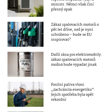
ministr. Němci však činí
přesný opak
Zákaz spalovacích motorů o
pět let dříve, než je nyní
schváleno – bude se EU
inspirovat?
Další rána pro elektromobily:
zákaz spalovacích motorů
možná bude vypadat jinak
Fosilní paliva vloni
„zachránila energetiku“.
Jejich spotřeba byla opět
rekordní