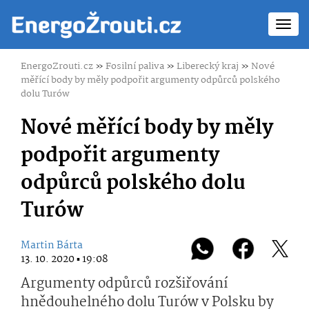
Toggl
navig
EnergoZrouti.cz
»
Fosilní paliva
»
Liberecký kraj
»
Nové
měřící body by měly podpořit argumenty odpůrců polského
dolu Turów
Nové měřící body by měly
podpořit argumenty
odpůrců polského dolu
Turów
Martin Bárta
13. 10. 2020 ▪ 19:08
Argumenty odpůrců rozšiřování
hnědouhelného dolu Turów v Polsku by