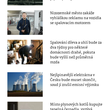
Nizozemské město zakáže
vyhláškou reklamu na vozidla
se spalovacím motorem
Spalování dřeva a uhlí bude za
dva týdny pro některé
domácnosti drahé, pokuta
bude vyšší než průměrná
mzda
Nejšpinavější elektrárna v
Česku bude muset skončit,
soud jí zrušil emisní výjimku
Místo plynových kotlů kupujte
tepelná čerpadla, vyzývá