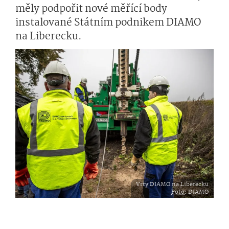
měly podpořit nové měřící body
instalované Státním podnikem DIAMO
na Liberecku.
Vrty DIAMO na Liberecku
Foto
: DIAMO