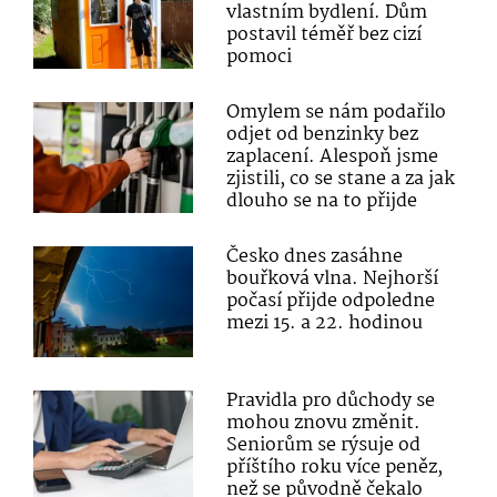
vlastním bydlení. Dům
postavil téměř bez cizí
pomoci
Omylem se nám podařilo
odjet od benzinky bez
zaplacení. Alespoň jsme
zjistili, co se stane a za jak
dlouho se na to přijde
Česko dnes zasáhne
bouřková vlna. Nejhorší
počasí přijde odpoledne
mezi 15. a 22. hodinou
Pravidla pro důchody se
mohou znovu změnit.
Seniorům se rýsuje od
příštího roku více peněz,
než se původně čekalo