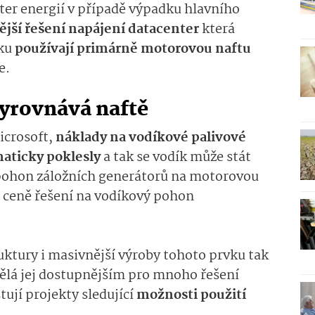
er energií v případě výpadku hlavního
ější řešení napájení datacenter
která
dku
používají primárně motorovou naftu
e.
vyrovnává naftě
icrosoft,
náklady na vodíkové palivové
maticky poklesly
a tak se vodík může stát
pohon záložních generátorů na motorovou
é ceně řešení na vodíkový pohon
uktury i masivnější výroby tohoto prvku tak
dělá jej dostupnějším pro mnoho řešení
tují projekty sledující
možnosti použití