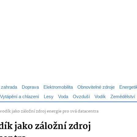
 zahrada
Doprava
Elektromobilita
Obnovitelné zdroje
Energeti
Vytápění a chlazení
Lesy
Voda
Ovzduší
Vodík
Zemědělství
 vodík jako záložní zdroj energie pro svá datacentra
dík jako záložní zdroj