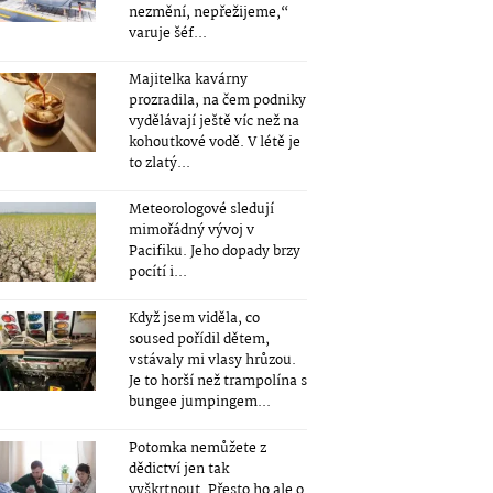
nezmění, nepřežijeme,“
varuje šéf...
Majitelka kavárny
prozradila, na čem podniky
vydělávají ještě víc než na
kohoutkové vodě. V létě je
to zlatý...
Meteorologové sledují
mimořádný vývoj v
Pacifiku. Jeho dopady brzy
pocítí i...
Když jsem viděla, co
soused pořídil dětem,
vstávaly mi vlasy hrůzou.
Je to horší než trampolína s
bungee jumpingem...
Potomka nemůžete z
dědictví jen tak
vyškrtnout. Přesto ho ale o