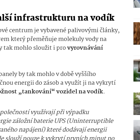
alší infrastrukturu na vodík
tové centrum je vybavené palivovými články,
érem který přeměňuje molekuly vody na
y tak mohlo sloužit i pro
vyrovnávání
anely by tak mohlo v době vyššího
nou energii do zásob a využít ji na vykrytí
žnost „tankování“ vozidel na vodík
.
polečností využívají při výpadku
rgie záložní baterie UPS (Uninterruptible
aného napájení) které dodávají energii
le slouží pouze k vykrytí prvních minut po