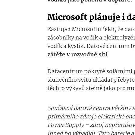
vodíku jako pohonu v dopravě
.
Microsoft plánuje i d
Zástupci Microsoftu řekli, že da
zásobníky na vodík a elektrolyz
vodík a kyslík. Datové centrum b
zátěže v rozvodné síti
.
Datacentrum pokryté solárními p
slunečního svitu ukládat přebyteč
těchto výkyvů stejně jako pro
mo
Současná datová centra většiny s
primárního zdroje elektrické ene
Power Supply – zdroj nepřerušov
ihned po výpadku. Tyto baterie a