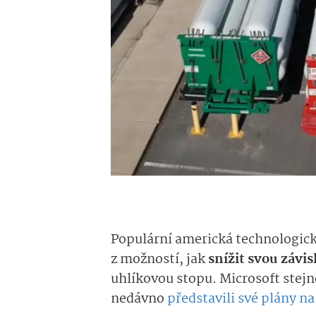
Populární americká technologická
z možností, jak
snížit svou závis
uhlíkovou stopu. Microsoft stej
nedávno
představili své plány n