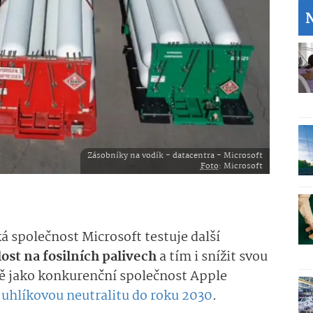
Zásobníky na vodík - datacentra - Microsoft
Foto
: Microsoft
 společnost Microsoft testuje další
lost na fosilních palivech
a tím i snížit svou
ně jako konkurenční společnost Apple
a uhlíkovou neutralitu do roku 2030
.