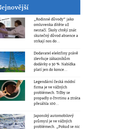
Nejnovější
„Rodinné důvody“ jako
omluvenka dítěte už
nestačí. Školy chtějí znát
skutečný důvod absence a
strkají nos do...
Dodavatel elektřiny právě
zlevňuje zákazníkům
dodávky o 30 %. Nabídka
platí jen do konce...
Legendární česká módní
firma je ve vážných
problémech. Tržby se
propadly o čtvrtinu a ztráta
přesáhla 100...
Japonský automobilový
průmysl je ve vážných
problémech. „Pokud se nic