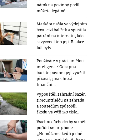
nárok na povinný podíl
můžete legálně...
Markéta našla ve výdejním
boxu cizí balíček a spustila
pátrání na internetu, kdo
si vyzvedl ten její. Reakce
lidí byly...
Používáte v práci umělou
inteligenci? Od srpna
budete povinni její využití
přiznat, jinak hrozí
finanční...
Vypouštěli zahradní bazén
z Mountfieldu na zahradu
a sousedům způsobili
škodu ve výši 150 tisíc...
Všichni důchodci by si měli
pořídit smartphone.
„Nemůžeme kvůli jedné
generaci brzdit digitalizaci