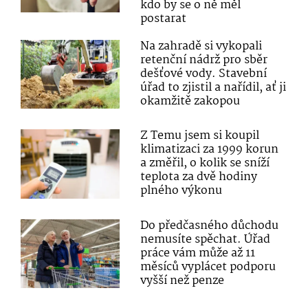
kdo by se o ně měl
postarat
Na zahradě si vykopali
retenční nádrž pro sběr
dešťové vody. Stavební
úřad to zjistil a nařídil, ať ji
okamžitě zakopou
Z Temu jsem si koupil
klimatizaci za 1999 korun
a změřil, o kolik se sníží
teplota za dvě hodiny
plného výkonu
Do předčasného důchodu
nemusíte spěchat. Úřad
práce vám může až 11
měsíců vyplácet podporu
vyšší než penze