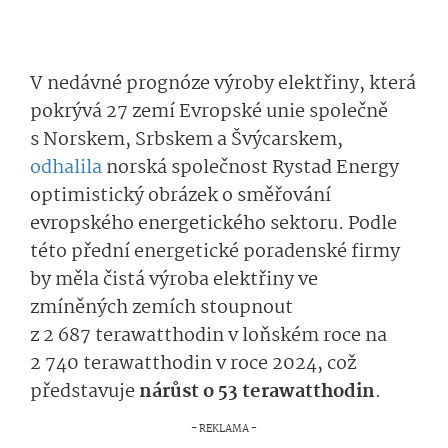
V nedávné prognóze výroby elektřiny, která
pokrývá 27 zemí Evropské unie společně
s Norskem, Srbskem a Švýcarskem,
odhalila
norská společnost Rystad Energy
optimistický obrázek o směřování
evropského energetického sektoru. Podle
této přední energetické poradenské firmy
by měla čistá výroba elektřiny ve
zmíněných zemích stoupnout
z 2 687 terawat­thodin v loňském roce na
2 740 terawatthodin v roce 2024, což
představuje
nárůst o 53 terawattho­din
.