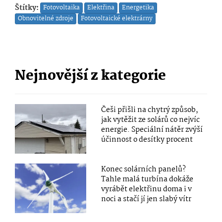
Štítky:
Fotovoltaika
Elektřina
Energetika
Obnovitelné zdroje
Fotovoltaické elektrárny
Nejnovější z kategorie
Češi přišli na chytrý způsob,
jak vytěžit ze solárů co nejvíc
energie. Speciální nátěr zvýší
účinnost o desítky procent
Konec solárních panelů?
Tahle malá turbína dokáže
vyrábět elektřinu doma i v
noci a stačí jí jen slabý vítr