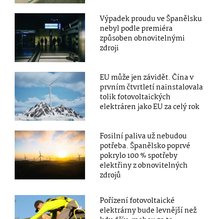
Výpadek proudu ve Španělsku
nebyl podle premiéra
způsoben obnovitelnými
zdroji
EU může jen závidět. Čína v
prvním čtvrtletí nainstalovala
tolik fotovoltaických
elektráren jako EU za celý rok
Fosilní paliva už nebudou
potřeba. Španělsko poprvé
pokrylo 100 % spotřeby
elektřiny z obnovitelných
zdrojů
Pořízení fotovoltaické
elektrárny bude levnější než