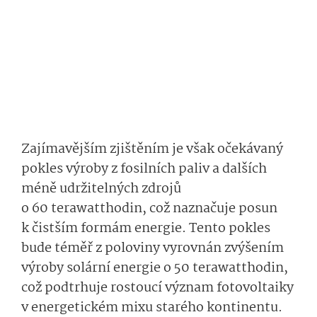
Zajímavějším zjištěním je však očekávaný
pokles výroby z fosilních paliv a dalších
méně udržitelných zdrojů
o 60 terawatthodin, což naznačuje posun
k čistším formám energie. Tento pokles
bude téměř z poloviny vyrovnán zvýšením
výroby solární energie o 50 terawatthodin,
což podtrhuje rostoucí význam fotovoltaiky
v energetickém mixu starého kontinentu.