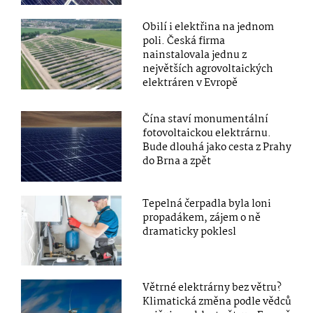
Obilí i elektřina na jednom
poli. Česká firma
nainstalovala jednu z
největších agrovoltaických
elektráren v Evropě
Čína staví monumentální
fotovoltaickou elektrárnu.
Bude dlouhá jako cesta z Prahy
do Brna a zpět
Tepelná čerpadla byla loni
propadákem, zájem o ně
dramaticky poklesl
Větrné elektrárny bez větru?
Klimatická změna podle vědců