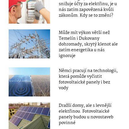
snižuje účty za elektřinu, je u
nás zatím zapovězená kvůli
zákonům. Kdy se to změní?
Může mít výkon větší než
Temelín i Dukovany
dohromady, skrytý klenot ale
zatím energetika u nás
ignoruje
Němci pracují na technologii,
která pomůže vyčistit
fotovoltaické panely i bez
vody
Dražší domy, ale s levnější
elektřinou. Fotovoltaické
panely budou u novostaveb
povinné