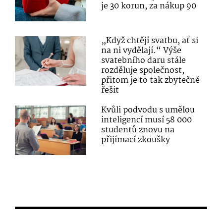
je 30 korun, za nákup 90
„Když chtějí svatbu, ať si
na ni vydělají.“ Výše
svatebního daru stále
rozděluje společnost,
přitom je to tak zbytečné
řešit
Kvůli podvodu s umělou
inteligencí musí 58 000
studentů znovu na
přijímací zkoušky