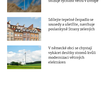
snižuje rychlost větru v Evropě
Sdílejte tepelné čerpadlo se
sousedy a ušetříte, navrhuje
poslankyně Strany zelených
V německé obci se chystají
vykácet desítky stromů kvůli
modernizaci větrných
elektráren