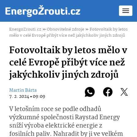
Toggl
navig
EnergoZrouti.cz
»
Obnovitelné zdroje
»
Fotovoltaik by letos
mělo v celé Evropě přibýt více než jakýchkoliv jiných zdrojů
Fotovoltaik by letos mělo v
celé Evropě přibýt více než
jakýchkoliv jiných zdrojů
Martin Bárta
7. 2. 2024 ▪ 09:09
V letošním roce se podle odhadů
výzkumné společnosti Raystad Energy
sníží výroba elektrické energie z
fosilních paliv. Nahradit by ji ve velkém