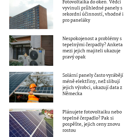
Fotovoltaika do oken. Vědci
vyvinuli průhledné panely s
rekordní účinností, vhodné i
pro paneláky
Nespokojenost a problémy s
tepelnými čerpadly? Anketa
mezi jejich majiteli ukazuje
pravý opak
Solární panely často vyrábějí
méně elektřiny, než slibují
jejich výrobci, ukazují data z
Německa
Plánujete fotovoltaiku nebo
tepelné čerpadlo? Pak si
pospěšte, jejich ceny znovu
rostou