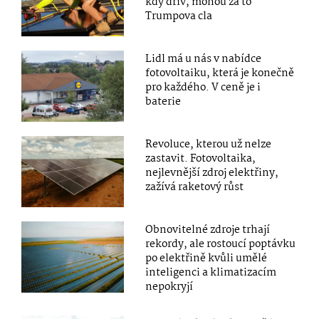
kdy dřív, mohou za to
Trumpova cla
Lidl má u nás v nabídce
fotovoltaiku, která je konečně
pro každého. V ceně je i
baterie
Revoluce, kterou už nelze
zastavit. Fotovoltaika,
nejlevnější zdroj elektřiny,
zažívá raketový růst
Obnovitelné zdroje trhají
rekordy, ale rostoucí poptávku
po elektřině kvůli umělé
inteligenci a klimatizacím
nepokryjí