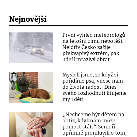
Nejnovější
První výhled meteorologů
na letošní zimu nepotěší.
Nejdřív Česko zažije
překvapivý extrém, pak
udeří mrazivý obrat
Mysleli jsme, že když si
pořídíme psa, vnese nám
do života radost. Dnes
svého rozhodnutí litujeme
my i děti
„Nechceme být dětem na
obtíž, když nám může
pomoct stát.“ Senioři
upřímně promluvili o tom,