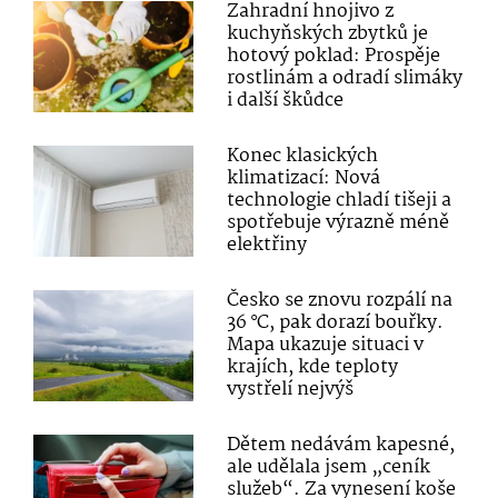
Zahradní hnojivo z
kuchyňských zbytků je
hotový poklad: Prospěje
rostlinám a odradí slimáky
i další škůdce
Konec klasických
klimatizací: Nová
technologie chladí tišeji a
spotřebuje výrazně méně
elektřiny
Česko se znovu rozpálí na
36 °C, pak dorazí bouřky.
Mapa ukazuje situaci v
krajích, kde teploty
vystřelí nejvýš
Dětem nedávám kapesné,
ale udělala jsem „ceník
služeb“. Za vynesení koše