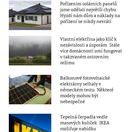
Pořízením solárních panelů
jsme udělali největší chybu.
Hyzdí nám dům a náklady na
pořízení se nikdy nevrátí
Vlastní elektřina jako klíč k
nezávislosti a úsporám. Stále
více domácností umí fungovat
v takzvaném ostrovním
režimu
Balkonové fotovoltaické
elektrárny selhaly v
německém testu. Některé
modely mohou být
nebezpečné
Tepelná čerpadla vedle
masových kuliček. IKEA
rozšiřuje nabídku