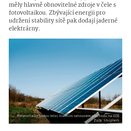
měly hlavně obnovitelné zdroje v čele s
fotovoltaikou. Zbývající energii pro
udržení stability sítě pak dodají jaderné
elektrárny.
Fotovoltaiky budou letos hlavním tahounem přechodu na OZE
Foto
: Unsplash