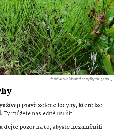
Přeslička rolní dorůstá do výšky 20–50 cm ,
...
yhy
využívají právě zelené lodyhy, které lze
í.
Ty můžete následně usušit.
ru dejte pozor na to, abyste nezaměnili