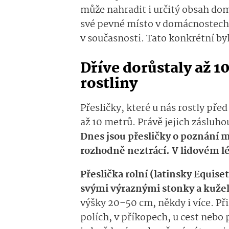
může nahradit i určitý obsah dom
své pevné místo v domácnostech a
v současnosti. Tato konkrétní byl
Dříve dorůstaly až 1
rostliny
Přesličky, které u nás rostly pře
až 10 metrů. Právě jejich zásluho
Dnes jsou přesličky o poznání
rozhodně neztrácí. V lidovém lé
Přeslička rolní (latinsky Equis
svými výraznými stonky a kuže
výšky 20–50 cm, někdy i více. Př
polích, v příkopech, u cest nebo 