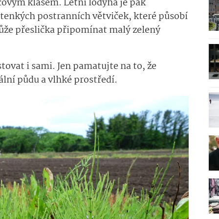
covým klasem. Letní lodyha je pak
 tenkých postranních větviček, které působí
může přeslička připomínat malý zelený
tovat i sami. Jen pamatujte na to, že
ální půdu a vlhké prostředí.