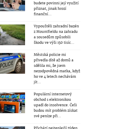
budete povinni její využití
přiznat, jinak hrozí
finanční...
Vypouštěli zahradní bazén
z Mountfieldu na zahradu
a sousedům způsobili
škodu ve výši 150 tisíc...
Městská policie mi
přivedla dítě až domů a
sdělila mi, že jsem
nezodpovědná matka, když
ho ve 4 letech nechávám
jít...
Populární internetový
obchod s elektronikou
upadl do insolvence. Češi
budou mít problém získat
své peníze při...
Přichází nejteplejší týden