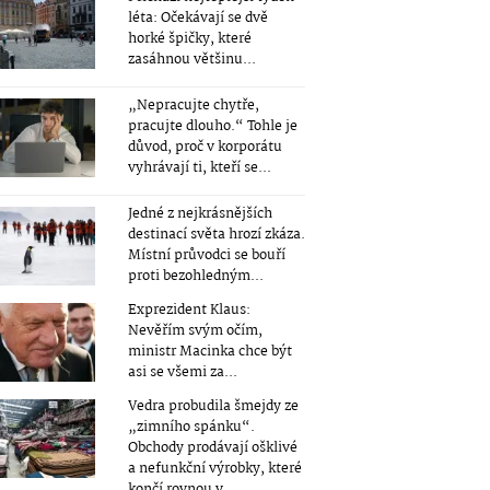
léta: Očekávají se dvě
horké špičky, které
zasáhnou většinu...
„Nepracujte chytře,
pracujte dlouho.“ Tohle je
důvod, proč v korporátu
vyhrávají ti, kteří se...
Jedné z nejkrásnějších
destinací světa hrozí zkáza.
Místní průvodci se bouří
proti bezohledným...
Exprezident Klaus:
Nevěřím svým očím,
ministr Macinka chce být
asi se všemi za...
Vedra probudila šmejdy ze
„zimního spánku“.
Obchody prodávají ošklivé
a nefunkční výrobky, které
končí rovnou v...