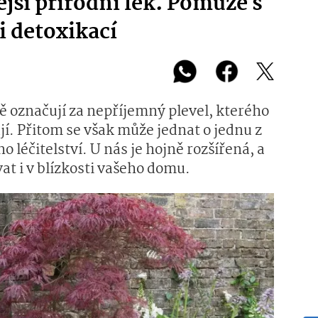
ější přírodní lék. Pomůže s
i detoxikací
ě označují za nepříjemný plevel, kterého
í. Přitom se však může jednat o jednu z
o léčitelství. U nás je hojně rozšířená, a
t i v blízkosti vašeho domu.