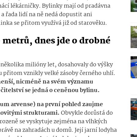
ácí lékárničky. Bylinky mají od pradávna
 řada lidí na ně nedá dopustit ani
inka se přitom využívá již od starověku.
0 metrů, dnes jde o drobné
d několika milióny let, dosahovaly do výšky
u přitom vznikly velké zásoby černého uhlí.
 menší, nicméně na svém významu
čitelství se jedná o ceněnou bylinu.
etum arvense) na první pohled zaujme
lovitými strukturami.
Obvykle dorůstá do
irozeně se vyskytuje zejména na vlhkých
právě na zahradách u domů. Její jarní lodyha