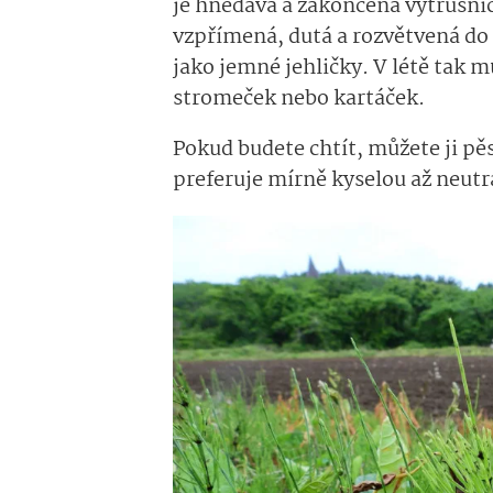
je hnědavá a zakončená výtrusni
vzpřímená, dutá a rozvětvená do
jako jemné jehličky. V létě tak 
stromeček nebo kartáček.
Pokud budete chtít, můžete ji pěs
preferuje mírně kyselou až neutr