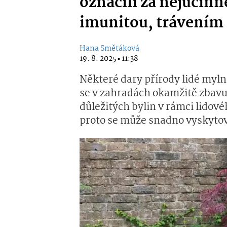
označili za nejúčinn
imunitou, trávením 
Hana Smětáková
19. 8. 2025 ▪ 11:38
Některé dary přírody lidé myln
se v zahradách okamžitě zbavuj
důležitých bylin v rámci lidovéh
proto se může snadno vyskytova