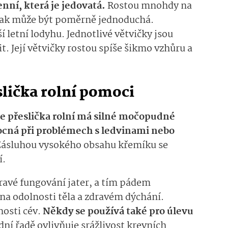
enní, která je jedovatá.
Rostou mnohdy na
 tak může být poměrně jednoduchá.
í letní lodyhu. Jednotlivé větvičky jsou
it. Její větvičky rostou spíše šikmo vzhůru a
lička rolní pomoci
 že přeslička rolní má silné močopudné
ocná při problémech s ledvinami nebo
ásluhou vysokého obsahu křemíku se
í.
dravé fungování jater, a tím pádem
 na odolnosti těla a zdravém dýchání.
nosti cév.
Někdy se používá také pro úlevu
ní řadě ovlivňuje srážlivost krevních