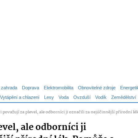
 zahrada
Doprava
Elektromobilita
Obnovitelné zdroje
Energeti
Vytápění a chlazení
Lesy
Voda
Ovzduší
Vodík
Zemědělství
ji považují za plevel, ale odborníci ji označili za nejúčinnější přírodní
evel, ale odborníci ji