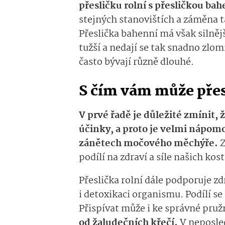
přesličku rolní s přesličkou bah
stejných stanovištích a záměna
Přeslička bahenní má však silnějš
tužší a nedají se tak snadno zlom
často bývají různě dlouhé.
S čím vám může přes
V prvé řadě je důležité zmínit,
účinky, a proto je velmi nápom
zánětech močového měchýře.
Z
podílí na zdraví a síle našich kost
Přeslička rolní dále podporuje z
i detoxikaci organismu. Podílí se
Přispívat může i ke správné pruž
od žaludečních křečí.
V neposled