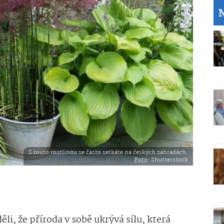
S touto rostlinou se často setkáte na českých zahradách.
Foto
: Shutterstock
li, že příroda v sobě ukrývá sílu, která