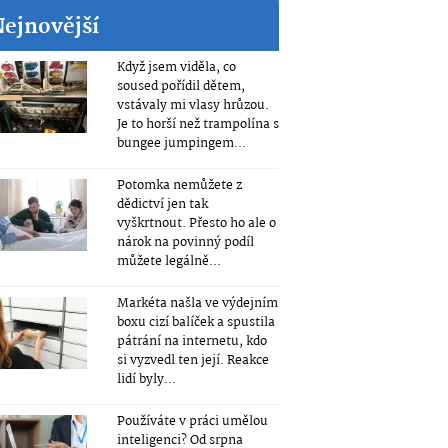
Nejnovější
Když jsem viděla, co
soused pořídil dětem,
vstávaly mi vlasy hrůzou.
Je to horší než trampolína s
bungee jumpingem...
Potomka nemůžete z
dědictví jen tak
vyškrtnout. Přesto ho ale o
nárok na povinný podíl
můžete legálně...
Markéta našla ve výdejním
boxu cizí balíček a spustila
pátrání na internetu, kdo
si vyzvedl ten její. Reakce
lidí byly...
Používáte v práci umělou
inteligenci? Od srpna