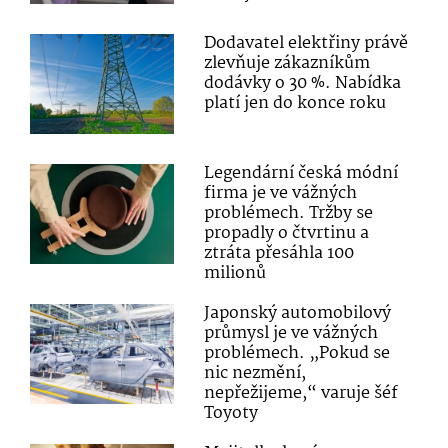
Dodavatel elektřiny právě
zlevňuje zákazníkům
dodávky o 30 %. Nabídka
platí jen do konce roku
Legendární česká módní
firma je ve vážných
problémech. Tržby se
propadly o čtvrtinu a
ztráta přesáhla 100
milionů
Japonský automobilový
průmysl je ve vážných
problémech. „Pokud se
nic nezmění,
nepřežijeme,“ varuje šéf
Toyoty