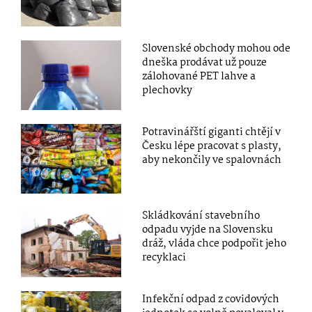
Slovenské obchody mohou ode
dneška prodávat už pouze
zálohované PET lahve a
plechovky
Potravinářští giganti chtějí v
Česku lépe pracovat s plasty,
aby nekončily ve spalovnách
Skládkování stavebního
odpadu vyjde na Slovensku
dráž, vláda chce podpořit jeho
recyklaci
Infekční odpad z covidových