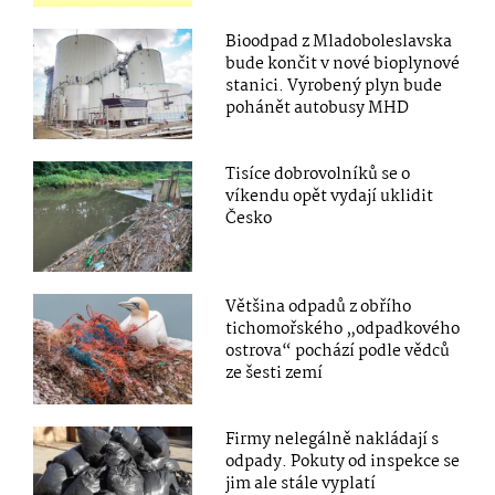
Bioodpad z Mladoboleslavska
bude končit v nové bioplynové
stanici. Vyrobený plyn bude
pohánět autobusy MHD
Tisíce dobrovolníků se o
víkendu opět vydají uklidit
Česko
Většina odpadů z obřího
tichomořského „odpadkového
ostrova“ pochází podle vědců
ze šesti zemí
Firmy nelegálně nakládají s
odpady. Pokuty od inspekce se
jim ale stále vyplatí