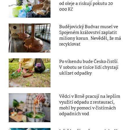
od oleje a riskují pokutu 20
000 Kč
Budějovický Budvar musel ve
Spojeném království zaplatit
miliony korun. Nevěděl, že má
recyklovat
Po víkendu bude Česko čistší.
V sobotu se tisíce lidí chystají
uklízet odpadky
Vědci v Brně pracují na lepším
využití odpadu z restaurací,
mohl by pomoci v čistírnách
odpadních vod