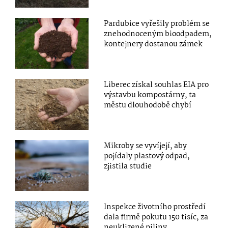
Pardubice vyřešily problém se
znehodnoceným bioodpadem,
kontejnery dostanou zámek
Liberec získal souhlas EIA pro
výstavbu kompostárny, ta
městu dlouhodobě chybí
Mikroby se vyvíjejí, aby
pojídaly plastový odpad,
zjistila studie
Inspekce životního prostředí
dala firmě pokutu 150 tisíc, za
neuklizené piliny