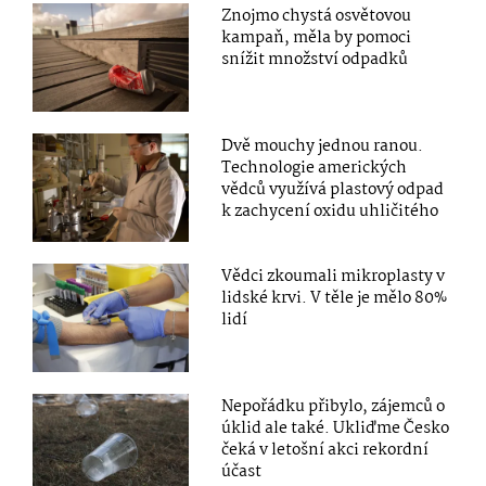
Znojmo chystá osvětovou
kampaň, měla by pomoci
snížit množství odpadků
Dvě mouchy jednou ranou.
Technologie amerických
vědců využívá plastový odpad
k zachycení oxidu uhličitého
Vědci zkoumali mikroplasty v
lidské krvi. V těle je mělo 80%
lidí
Nepořádku přibylo, zájemců o
úklid ale také. Ukliďme Česko
čeká v letošní akci rekordní
účast