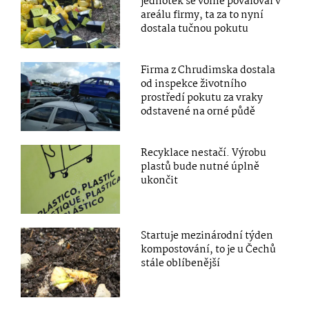
jednotek se volně povaloval v
areálu firmy, ta za to nyní
dostala tučnou pokutu
Firma z Chrudimska dostala
od inspekce životního
prostředí pokutu za vraky
odstavené na orné půdě
Recyklace nestačí. Výrobu
plastů bude nutné úplně
ukončit
Startuje mezinárodní týden
kompostování, to je u Čechů
stále oblíbenější