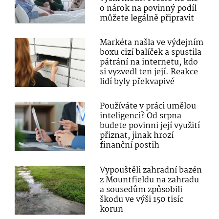
o nárok na povinný podíl
můžete legálně připravit
Markéta našla ve výdejním
boxu cizí balíček a spustila
pátrání na internetu, kdo
si vyzvedl ten její. Reakce
lidí byly překvapivé
Používáte v práci umělou
inteligenci? Od srpna
budete povinni její využití
přiznat, jinak hrozí
finanční postih
Vypouštěli zahradní bazén
z Mountfieldu na zahradu
a sousedům způsobili
škodu ve výši 150 tisíc
korun