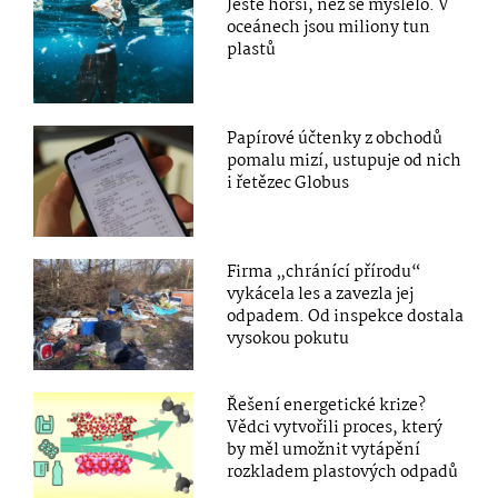
Ještě horší, než se myslelo. V
oceánech jsou miliony tun
plastů
Papírové účtenky z obchodů
pomalu mizí, ustupuje od nich
i řetězec Globus
Firma „chránící přírodu“
vykácela les a zavezla jej
odpadem. Od inspekce dostala
vysokou pokutu
Řešení energetické krize?
Vědci vytvořili proces, který
by měl umožnit vytápění
rozkladem plastových odpadů