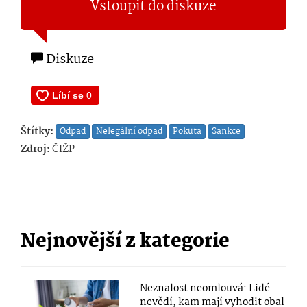
Vstoupit do diskuze
Diskuze
Štítky:
Odpad
Nelegální odpad
Pokuta
Sankce
Zdroj:
ČIŽP
Nejnovější z kategorie
Neznalost neomlouvá: Lidé
nevědí, kam mají vyhodit obal