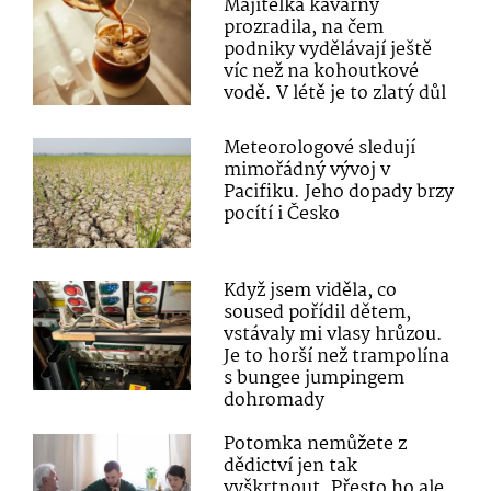
Majitelka kavárny
prozradila, na čem
podniky vydělávají ještě
víc než na kohoutkové
vodě. V létě je to zlatý důl
Meteorologové sledují
mimořádný vývoj v
Pacifiku. Jeho dopady brzy
pocítí i Česko
Když jsem viděla, co
soused pořídil dětem,
vstávaly mi vlasy hrůzou.
Je to horší než trampolína
s bungee jumpingem
dohromady
Potomka nemůžete z
dědictví jen tak
vyškrtnout. Přesto ho ale