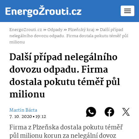
Toggl
navig
EnergoZrouti.cz
»
Odpady
»
Plzeňský kraj
»
Další případ
nelegálního dovozu odpadu. Firma dostala pokutu téměř půl
milionu
Další případ nelegálního
dovozu odpadu. Firma
dostala pokutu téměř půl
milionu
Martin Bárta
7. 10. 2020 ▪ 19:12
Firma z Plzeňska dostala pokutu téměř
půl milionu korun za nelegální dovoz