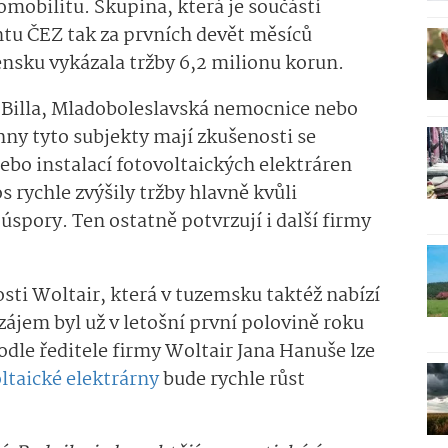
mobilitu. Skupina, která je součástí
tu ČEZ tak za prvních devět měsíců
ensku vykázala tržby 6,2 milionu korun.
 Billa, Mladoboleslavská nemocnice nebo
hny tyto subjekty mají zkušenosti se
bo instalací fotovoltaických elektráren
 rychle zvýšily tržby hlavně kvůli
pory. Ten ostatně potvrzují i další firmy
nosti Woltair, která v tuzemsku taktéž nabízí
 zájem byl už v letošní první polovině roku
Podle ředitele firmy Woltair Jana Hanuše lze
ltaické elektrárny
bude rychle růst