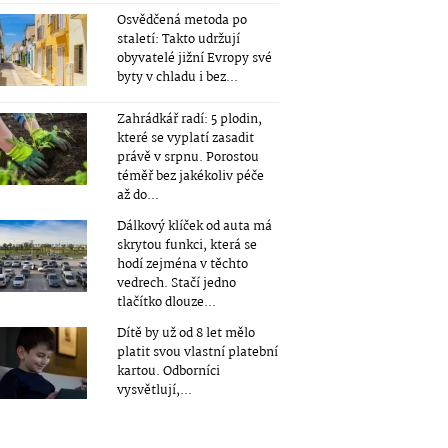
Osvědčená metoda po
staletí: Takto udržují
obyvatelé jižní Evropy své
byty v chladu i bez...
Zahrádkář radí: 5 plodin,
které se vyplatí zasadit
právě v srpnu. Porostou
téměř bez jakékoliv péče
až do...
Dálkový klíček od auta má
skrytou funkci, která se
hodí zejména v těchto
vedrech. Stačí jedno
tlačítko dlouze...
Dítě by už od 8 let mělo
platit svou vlastní platební
kartou. Odborníci
vysvětlují,...