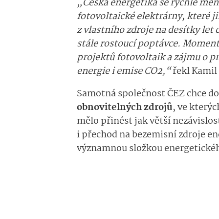
„Česká energetika se rychle mění
fotovoltaické elektrárny, které j
z vlastního zdroje na desítky let 
stále rostoucí poptávce. Moment
projektů fotovoltaik a zájmu o pro
energie i emise CO2,“
řekl Kamil
Samotná společnost ČEZ chce do
obnovitelných zdrojů
, ve který
mělo přinést jak větší nezávislos
i přechod na bezemisní zdroje ene
významnou složkou energetické