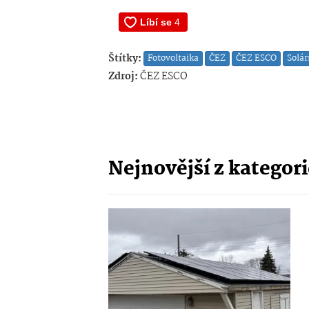
Štítky:
Fotovoltaika
ČEZ
ČEZ ESCO
Solár
Zdroj:
ČEZ ESCO
Nejnovější z kategor