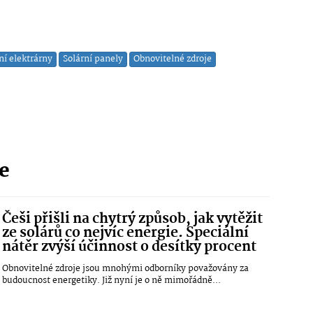
ní elektrárny
Solární panely
Obnovitelné zdroje
ie
Češi přišli na chytrý způsob, jak vytěžit
ze solárů co nejvíc energie. Speciální
nátěr zvýší účinnost o desítky procent
Obnovitelné zdroje jsou mnohými odborníky považovány za
budoucnost energetiky. Již nyní je o ně mimořádně...