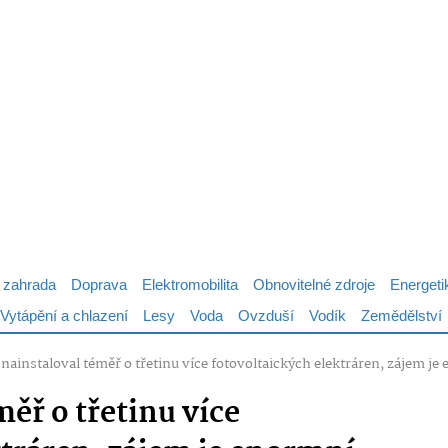
 zahrada
Doprava
Elektromobilita
Obnovitelné zdroje
Energeti
Vytápění a chlazení
Lesy
Voda
Ovzduší
Vodík
Zemědělství
nainstaloval téměř o třetinu více fotovoltaických elektráren, zájem je
ěř o třetinu více