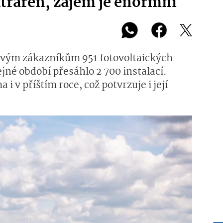
ktráren, zájem je enormní
 svým zákazníkům 951 fotovoltaických
ejné období přesáhlo 2 700 instalací.
i v příštím roce, což potvrzuje i její