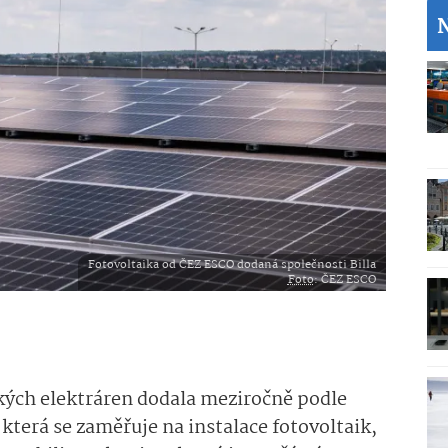
Fotovoltaika od ČEZ ESCO dodaná společnosti Billa
Foto
: ČEZ ESCO
kých elektráren dodala meziročně podle
která se zaměřuje na instalace fotovoltaik,