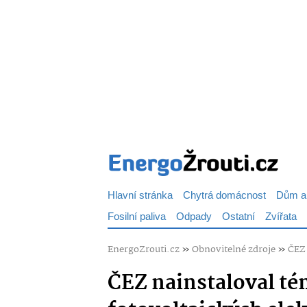
Hlavní stránka
Chytrá domácnost
Dům a
Fosilní paliva
Odpady
Ostatní
Zvířata
EnergoZrouti.cz
»
Obnovitelné zdroje
»
ČEZ 
ČEZ nainstaloval tém