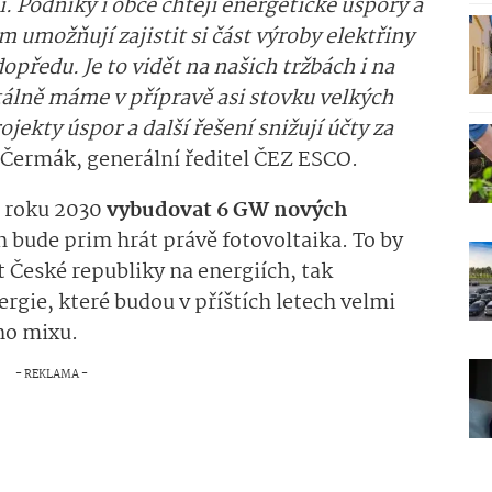
. Podniky i obce chtějí energetické úspory a
im umožňují zajistit si část výroby elektřiny
dopředu. Je to vidět na našich tržbách i na
álně máme v přípravě asi stovku velkých
jekty úspor a další řešení snižují účty za
 Čermák, generální ředitel ČEZ ESCO.
 roku 2030
vybudovat 6 GW nových
ch bude prim hrát právě fotovoltaika. To by
t České republiky na energiích, tak
rgie, které budou v příštích letech velmi
ho mixu.