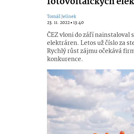
fotovoltaických ele
Tomáš Jelínek
23. 11. 2022 ▪ 13:40
ČEZ vloni do září nainstaloval
elektráren. Letos už číslo za st
Rychlý růst zájmu očekává firma 
konkurence.