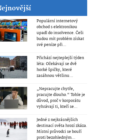
Nejnovější
Populární internetový
obchod s elektronikou
upadl do insolvence. Češi
budou mít problém získat
své peníze při...
Přichází nejteplejší týden
léta: Očekávají se dvě
horké špičky, které
zasáhnou většinu...
„Nepracujte chytře,
pracujte dlouho.“ Tohle je
důvod, proč v korporátu
vyhrávají ti, kteří se...
Jedné z nejkrásnějších
destinací světa hrozí zkáza.
Místní průvodci se bouří
proti bezohledným...