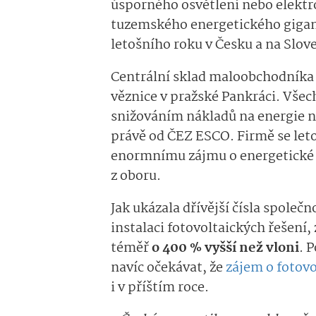
úsporného osvětlení nebo elektro
tuzemského energetického gigan
letošního roku v Česku a na Slov
Centrální sklad maloobchodníka
věznice v pražské Pankráci. Všec
snižováním nákladů na energie ne
právě od ČEZ ESCO. Firmě se letos
enormnímu zájmu o energetické ús
z oboru.
Jak ukázala dřívější čísla společ
instalaci fotovoltaických řešení,
téměř
o 400 % vyšší než vloni
. 
navíc očekávat, že
zájem o fotovo
i v příštím roce.