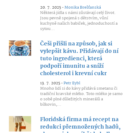
20. 7. 2025 •
Monika Brešťanská
Některá jídla s námi zůstávají celý život.
Jsou pevně spojená s dětstvím, vůní
kuchyně našich babiček, jednoduchostí a
sytou...
Češi přišli na způsob, jak si
vylepšit kávu. Přidávají do ní
tuto ingredienci, která
podpoří imunitu a sníží
cholesterol i krevní cukr
13. 7. 2025 •
Petr Eybl
Mnoho lidí si do kávy přidává smetanu či
tradiční kravské mléko. Toto mléko je samo
o sobě plné důležitých minerálů a
bílkovin,...
Floridská firma má recept na
redukci přemnožených hadů,