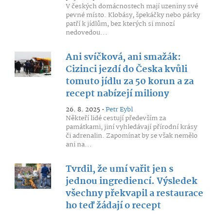
V českých domácnostech mají uzeniny své
pevné místo. Klobásy, špekáčky nebo párky
patří k jídlům, bez kterých si mnozí
nedovedou...
Ani svíčková, ani smažák:
Cizinci jezdí do Česka kvůli
tomuto jídlu za 50 korun a za
recept nabízejí miliony
26. 8. 2025 •
Petr Eybl
Někteří lidé cestují především za
památkami, jiní vyhledávají přírodní krásy
či adrenalin. Zapomínat by se však nemělo
ani na...
Tvrdil, že umí vařit jen s
jednou ingrediencí. Výsledek
všechny překvapil a restaurace
ho teď žádají o recept