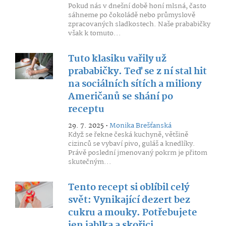
Pokud nás v dnešní době honí mlsná, často
sáhneme po čokoládě nebo průmyslově
zpracovaných sladkostech. Naše prababičky
však k tomuto...
Tuto klasiku vařily už
prababičky. Teď se z ní stal hit
na sociálních sítích a miliony
Američanů se shání po
receptu
29. 7. 2025 •
Monika Brešťanská
Když se řekne česká kuchyně, většině
cizinců se vybaví pivo, guláš a knedlíky.
Právě poslední jmenovaný pokrm je přitom
skutečným...
Tento recept si oblíbil celý
svět: Vynikající dezert bez
cukru a mouky. Potřebujete
jen jablka a skořici