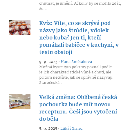
chutnat, je umění. Ačkoliv by se mohlo zdát,
že...
Kvíz: Víte, co se skrývá pod
názvy jako štrúdle, vdolek
nebo kuba? Jen ti, kteří
pomáhali babičce v kuchyni, v
testu obstojí
9. 9. 2025 •
Hana Smětáková
Možná byste tyto pokrmy poznali podle
jejich charakteristické vůně a chuti, ale
přitom netušíte, jak se správně nazývají.
Staročeská...
Velká změna: Oblíbená česká
pochoutka bude mít novou
recepturu. Češi jsou vytočení
do běla
5. 9. 2025 •
Lukáš Srnec