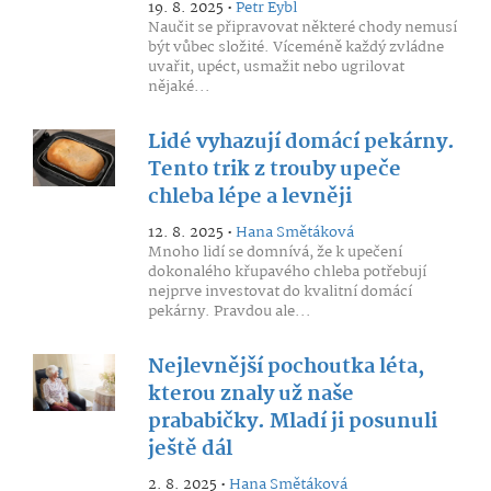
19. 8. 2025 •
Petr Eybl
Naučit se připravovat některé chody nemusí
být vůbec složité. Víceméně každý zvládne
uvařit, upéct, usmažit nebo ugrilovat
nějaké...
Lidé vyhazují domácí pekárny.
Tento trik z trouby upeče
chleba lépe a levněji
12. 8. 2025 •
Hana Smětáková
Mnoho lidí se domnívá, že k upečení
dokonalého křupavého chleba potřebují
nejprve investovat do kvalitní domácí
pekárny. Pravdou ale...
Nejlevnější pochoutka léta,
kterou znaly už naše
prababičky. Mladí ji posunuli
ještě dál
2. 8. 2025 •
Hana Smětáková