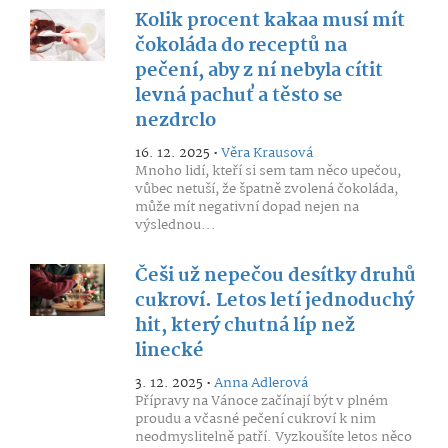
Kolik procent kakaa musí mít
čokoláda do receptů na
pečení, aby z ní nebyla cítit
levná pachuť a těsto se
nezdrclo
16. 12. 2025 •
Věra Krausová
Mnoho lidí, kteří si sem tam něco upečou,
vůbec netuší, že špatně zvolená čokoláda,
může mít negativní dopad nejen na
výslednou...
Češi už nepečou desítky druhů
cukroví. Letos letí jednoduchý
hit, který chutná líp než
linecké
3. 12. 2025 •
Anna Adlerová
Přípravy na Vánoce začínají být v plném
proudu a včasné pečení cukroví k nim
neodmyslitelně patří. Vyzkoušíte letos něco