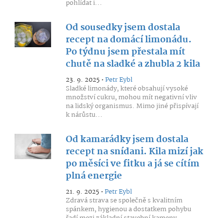
pohlídat i...
Od sousedky jsem dostala
recept na domácí limonádu.
Po týdnu jsem přestala mít
chutě na sladké a zhubla 2 kila
23. 9. 2025 •
Petr Eybl
Sladké limonády, které obsahují vysoké
množství cukru, mohou mít negativní vliv
na lidský organismus. Mimo jiné přispívají
k nárůstu...
Od kamarádky jsem dostala
recept na snídani. Kila mizí jak
po měsíci ve fitku a já se cítím
plná energie
21. 9. 2025 •
Petr Eybl
Zdravá strava se společně s kvalitním
spánkem, hygienou a dostatkem pohybu