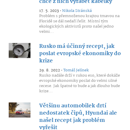
chce z nich vyrábět kabelky
17. 5. 2023 •
Nikola Stránská
Problém s přemnoženou krajtou tmavou na
Floridě se dál nedaří řešit. Místní tým
ekologických aktivistů proto našel jedno
velmi...
Rusko má účinný recept, jak
poslat evropské ekonomiky do
krize
29. 8. 2022 •
Tomáš Jelínek
Rusko nadále drží v rukou eso, které dokáže
evropské ekonomiky poslat do velmi silné
recese. Jak špatné to bude a jak dlouho bude
krize...
Většinu automobilek drtí
nedostatek čipů, Hyundai ale
našel recept jak problém
vyřešit