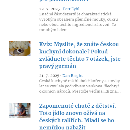
22. 7. 2025 •
Petr Eybl
Značná část dezertů je charakteristická
vysokým obsahem pšeničné mouky, cukru
nebo obou těchto ingrediencí zároveň. To
mnohým lidem...
Kvíz: Myslíte, že znáte českou
kuchyni dokonale? Pokud
zvládnete těchto 7 otázek, jste
pravý gurmán
21. 7. 2025 •
Dan Bright
Česká kuchyně má hluboké kořeny a stovky
let se vyvíjela pod vlivem venkova, šlechty i
okolních národů. Přestože většina lidí zná...
Zapomenuté chutě z dětství.
Toto jídlo znovu ožívá na
českých talířích. Mladí se ho
nemůžou nabažit