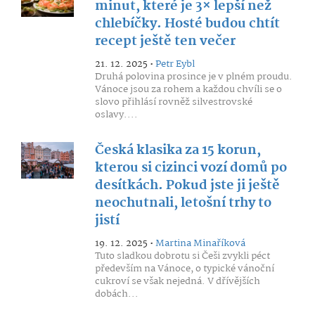
minut, které je 3× lepší než
chlebíčky. Hosté budou chtít
recept ještě ten večer
21. 12. 2025 •
Petr Eybl
Druhá polovina prosince je v plném proudu.
Vánoce jsou za rohem a každou chvíli se o
slovo přihlásí rovněž silvestrovské
oslavy....
Česká klasika za 15 korun,
kterou si cizinci vozí domů po
desítkách. Pokud jste ji ještě
neochutnali, letošní trhy to
jistí
19. 12. 2025 •
Martina Minaříková
Tuto sladkou dobrotu si Češi zvykli péct
především na Vánoce, o typické vánoční
cukroví se však nejedná. V dřívějších
dobách...