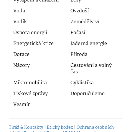
Vytápění a chlazení
Lesy
Voda
Ovzduší
Vodík
Zemědělství
Úspora energií
Počasí
Energetická krize
Jaderná energie
Dotace
Příroda
Názory
Cestování a volný
čas
Mikromobilita
Cyklistika
Tiskové zprávy
Doporučujeme
Vesmír
Tiráž & Kontakty
|
Etický kodex
|
Ochrana osobních