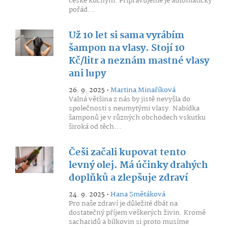
české kuchyni. Připravujeme je automaticky
pořád...
Už 10 let si sama vyrábím
šampon na vlasy. Stojí 10
Kč/litr a neznám mastné vlasy
ani lupy
26. 9. 2025 •
Martina Minaříková
Valná většina z nás by jistě nevyšla do
společnosti s neumytými vlasy. Nabídka
šamponů je v různých obchodech vskutku
široká od těch...
Češi začali kupovat tento
levný olej. Má účinky drahých
doplňků a zlepšuje zdraví
24. 9. 2025 •
Hana Smětáková
Pro naše zdraví je důležité dbát na
dostatečný příjem veškerých živin. Kromě
sacharidů a bílkovin si proto musíme