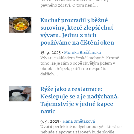
řadí mezi základní stavební kameny
pevného zdraví. O tom není...
Kuchař prozradil 3 běžné
suroviny, které zlepší chuť
vývaru. Jednu z nich
používáme na čištění oken
15. 9. 2025 •
Monika Brešťanská
Vývar je základem české kuchyně. Kromě
toho, že je sám o sobě skvělým jídlem v
období chřipek, patří i do nespočtu
dalších...
Rýže jako z restaurace:
Neslepuje se a je nadýchaná.
Tajemství je v jedné kapce
navíc
9. 9. 2025 •
Hana Smětáková
Uvařit perfektně nadýchanou rýži, která se
nebude slepovat a zároveň bude skvěle