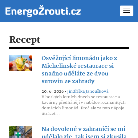
Toggl
navig
Recept
Osvěžující limonádu jako z
Michelinské restaurace si
snadno uděláte ze dvou
surovin ze zahrady
20. 6. 2026 •
Jindřiška Janoušková
V horkých letních dnech se restaurace a
kavárny předhánějí v nabídce rozmanitých
domácích limonád. Proč ale za tyto nápoje
utrácet...
Na dovolené v zahraničí se mi
udělalo zle, tak jsem si zkusila