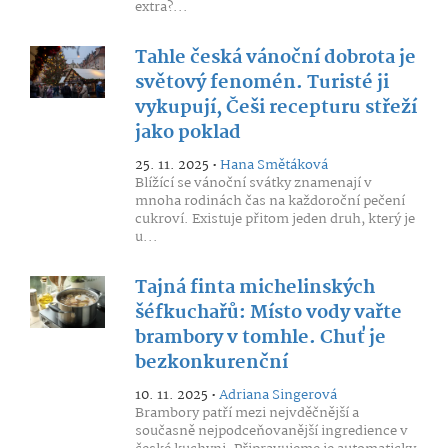
extra?...
Tahle česká vánoční dobrota je
světový fenomén. Turisté ji
vykupují, Češi recepturu střeží
jako poklad
25. 11. 2025 •
Hana Smětáková
Blížící se vánoční svátky znamenají v
mnoha rodinách čas na každoroční pečení
cukroví. Existuje přitom jeden druh, který je
u...
Tajná finta michelinských
šéfkuchařů: Místo vody vařte
brambory v tomhle. Chuť je
bezkonkurenční
10. 11. 2025 •
Adriana Singerová
Brambory patří mezi nejvděčnější a
současně nejpodceňovanější ingredience v