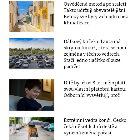
Osvědčená metoda po staletí:
Takto udržují obyvatelé jižní
Evropy své byty v chladu i bez
klimatizace
Dálkový klíček od auta má
skrytou funkci, která se hodí
zejména v těchto vedrech.
Stačí jedno tlačítko dlouze
podržet
Dítě by už od 8 let mělo platit
svou vlastní platební kartou.
Odborníci vysvětlují, proč
Extrémní vedra končí. Česko
čeká několik dnů deště a
výrazná změna počasí