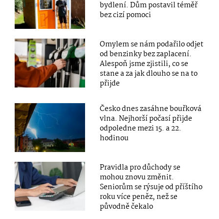
bydlení. Dům postavil téměř
bez cizí pomoci
Omylem se nám podařilo odjet
od benzinky bez zaplacení.
Alespoň jsme zjistili, co se
stane a za jak dlouho se na to
přijde
Česko dnes zasáhne bouřková
vlna. Nejhorší počasí přijde
odpoledne mezi 15. a 22.
hodinou
Pravidla pro důchody se
mohou znovu změnit.
Seniorům se rýsuje od příštího
roku více peněz, než se
původně čekalo