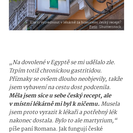
Lze si vyzvednout v lékárně za hranicemi český recept?
Foto
: Shutterstock
„Na dovolené v Egyptě se mi udělalo zle.
Trpím totiž chronickou gastritidou.
Příznaky se ovšem dlouho neobjevily, takže
jsem vybavení na cestu dost podcenila.
Měla jsem sice u sebe český recept, ale
v místní lékárně mi byl k ničemu.
Musela
jsem proto vyrazit k lékaři a potřebný lék
nakonec dostala. Bylo to ale martyrium,“
píše paní Romana. Jak fungují české