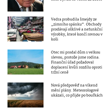
Vedra probudila šmejdy ze
„zimního spánku“. Obchody
prodávají ošklivé a nefunkční
výrobky, které končí rovnou v
koši
Otec mi prodal dům s velkou
slevou, protože jsme rodina.
Finanční úřad požadoval
doplacení kvůli rozdílu oproti
tržní ceně
Nová předpověď na víkend
mění plány. Meteorologové
ukázali, co přijde po bouřkách