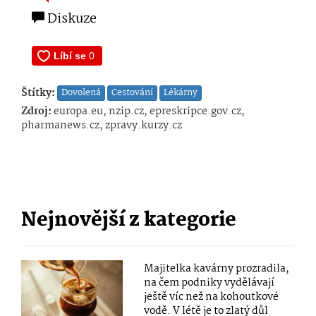
Diskuze
Štítky:
Dovolená
Cestování
Lékárny
Zdroj:
europa.eu, nzip.cz, epreskripce.gov.cz,
pharmanews.cz, zpravy.kurzy.cz
Nejnovější z kategorie
Majitelka kavárny prozradila,
na čem podniky vydělávají
ještě víc než na kohoutkové
vodě. V létě je to zlatý důl