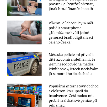
povinni její využití přiznat,
jinak hrozí finanční postih
Všichni důchodci by si měli
pořídit smartphone.
„Nemůžeme kvůli jedné
generaci brzdit digitalizaci
celého Česka“
Městská policie mi přivedla
dítě až domů a sdělila mi, že
jsem nezodpovědná matka,
když ho ve 4 letech nechávám
jít samotného do obchodu
Populární internetový obchod
s elektronikou upadl do
insolvence. Češi budou mít
problém získat své peníze při
reklamaci