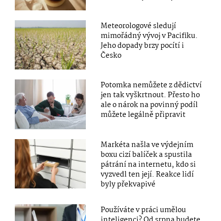
Meteorologové sledují
mimořádný vývoj v Pacifiku.
Jeho dopady brzy pocítí i
Česko
Potomka nemůžete z dědictví
jen tak vyškrtnout. Přesto ho
ale o nárok na povinný podíl
můžete legálně připravit
Markéta našla ve výdejním
boxu cizí balíček a spustila
pátrání na internetu, kdo si
vyzvedl ten její. Reakce lidí
byly překvapivé
Používáte v práci umělou
inteligenci? Od srpna budete