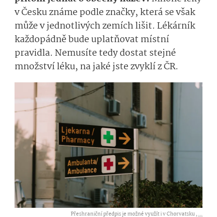
v Česku známe podle značky, která se však
může v jednotlivých zemích lišit. Lékárník
každopádně bude uplatňovat místní
pravidla. Nemusíte tedy dostat stejné
množství léku, na jaké jste zvyklí z ČR.
Přeshraniční předpis je možné využít i v Chorvatsku ,
...