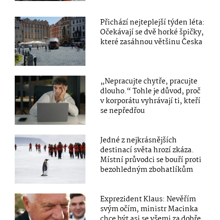
Přichází nejteplejší týden léta:
Očekávají se dvě horké špičky,
které zasáhnou většinu Česka
„Nepracujte chytře, pracujte
dlouho.“ Tohle je důvod, proč
v korporátu vyhrávají ti, kteří
se nepředřou
Jedné z nejkrásnějších
destinací světa hrozí zkáza.
Místní průvodci se bouří proti
bezohledným zbohatlíkům
Exprezident Klaus: Nevěřím
svým očím, ministr Macinka
chce být asi se všemi za dobře