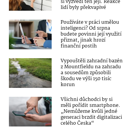
si vyzvedl ten její. Reakce
lidí byly překvapivé
Používáte v práci umělou
inteligenci? Od srpna
budete povinni její využití
přiznat, jinak hrozí
finanční postih
Vypouštěli zahradní bazén
z Mountfieldu na zahradu
a sousedům způsobili
škodu ve výši 150 tisíc
korun
Všichni důchodci by si
měli pořídit smartphone.
„Nemůžeme kvůli jedné
generaci brzdit digitalizaci
celého Česka“