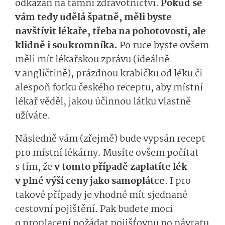
odkázán na tamní zdravotnictví.
Pokud se
vám tedy udělá špatně, měli byste
navštívit lékaře, třeba na pohotovosti, ale
klidně i soukromníka.
Po ruce byste ovšem
měli mít lékařskou zprávu (ideálně
v angličtině), prázdnou krabičku od léku či
alespoň fotku českého receptu, aby místní
lékař věděl, jakou účinnou látku vlastně
užíváte.
Následně vám (zřejmě) bude vypsán recept
pro místní lékárny. Musíte ovšem počítat
s tím, že
v tomto případě zaplatíte lék
v plné výši ceny jako samoplátce
. I pro
takové případy je vhodné mít sjednané
cestovní pojištění. Pak budete moci
o proplacení požádat pojišťovnu po návratu