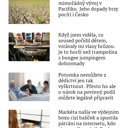
mimořádný vývoj v
Pacifiku. Jeho dopady brzy
pocítí i Česko
Když jsem viděla, co
soused pořídil dětem,
vstávaly mi vlasy hrůzou.
Je to horší než trampolína
s bungee jumpingem
dohromady
Potomka nemůžete z
dědictví jen tak
vyškrtnout. Přesto ho ale
o nárok na povinný podíl
můžete legálně připravit
Markéta našla ve výdejním
boxu cizí balíček a spustila
pátrání na internetu, kdo