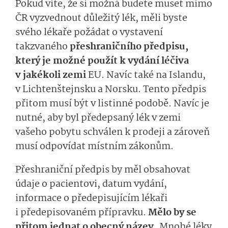
Pokud víte, že si možná budete muset mimo
ČR vyzvednout důležitý lék, měli byste
svého lékaře požádat o vystavení
takzvaného
přeshraničního předpisu,
který je možné použít k vydání léčiva
v jakékoli zemi
EU. Navíc také na Islandu,
v Lichtenštejnsku a Norsku. Tento předpis
přitom musí být v listinné podobě. Navíc je
nutné, aby byl předepsaný lék v zemi
vašeho pobytu schválen k prodeji a zároveň
musí odpovídat místním zákonům.
Přeshraniční předpis by měl obsahovat
údaje o pacientovi, datum vydání,
informace o předepisujícím lékaři
i předepisovaném přípravku.
Mělo by se
přitom jednat o obecný název.
Mnohé léky