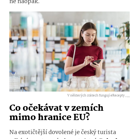
ne naopak.
V některých státech fungují eRecepty ,
...
Co očekávat v zemích
mimo hranice EU?
Na exotičtější dovolené je český turista