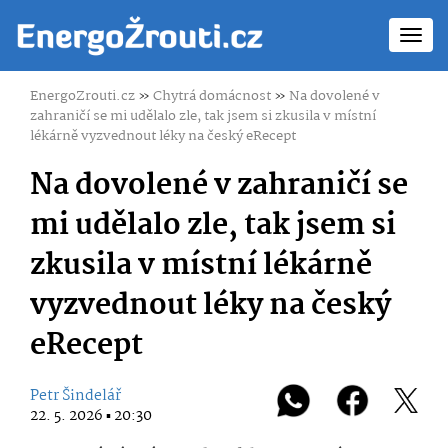
Toggl
navig
EnergoZrouti.cz
»
Chytrá domácnost
»
Na dovolené v
zahraničí se mi udělalo zle, tak jsem si zkusila v místní
lékárně vyzvednout léky na český eRecept
Na dovolené v zahraničí se
mi udělalo zle, tak jsem si
zkusila v místní lékárně
vyzvednout léky na český
eRecept
Petr Šindelář
22. 5. 2026 ▪ 20:30