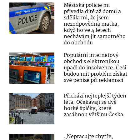
Městská policie mi
přivedla dítě až domů a
sdělila mi, že jsem
nezodpovědná matka,
když ho ve 4 letech
nechávám jít samotného
do obchodu
Populární internetový
obchod s elektronikou
upadl do insolvence. Češi
budou mít problém získat
své peníze při reklamaci
Přichází nejteplejší týden
léta: Očekávají se dvě
horké špičky, které
zasáhnou většinu Česka
„Nepracujte chytře,