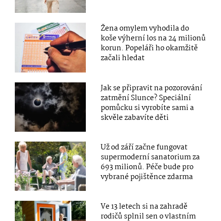
Žena omylem vyhodila do
koše výherní los na 24 milionů
korun. Popeláři ho okamžitě
začali hledat
Jak se připravit na pozorování
zatmění Slunce? Speciální
pomůcku si vyrobíte sami a
skvěle zabavíte děti
Už od září začne fungovat
supermoderní sanatorium za
693 milionů. Péče bude pro
vybrané pojištěnce zdarma
Ve 13 letech si na zahradě
rodičů splnil sen o vlastním