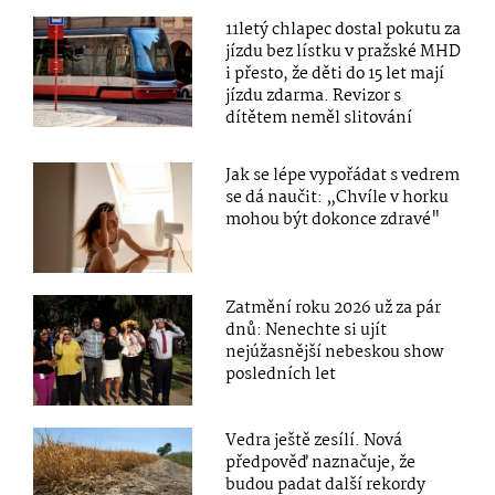
11letý chlapec dostal pokutu za
jízdu bez lístku v pražské MHD
i přesto, že děti do 15 let mají
jízdu zdarma. Revizor s
dítětem neměl slitování
Jak se lépe vypořádat s vedrem
se dá naučit: „Chvíle v horku
mohou být dokonce zdravé"
Zatmění roku 2026 už za pár
dnů: Nenechte si ujít
nejúžasnější nebeskou show
posledních let
Vedra ještě zesílí. Nová
předpověď naznačuje, že
budou padat další rekordy