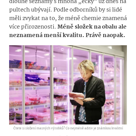
dlouhé seznamy s mnoha „éčky“ už dnes na
pultech ubývají. Podle odborníků by si lidé
měli zvykat na to, že méně chemie znamená
více přirozenosti.
Méně složek na obalu ale
neznamená menší kvalitu. Právě naopak.
Čtete si složení masných výrobků? Co nejméně aditiv je známkou kvalitní