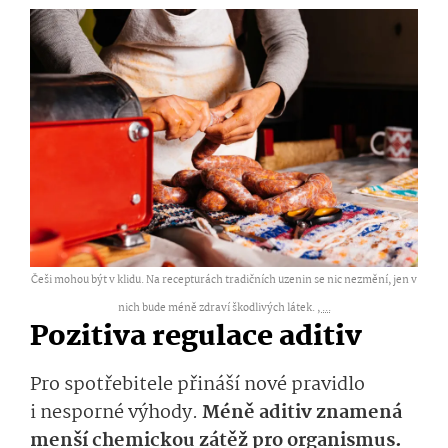
Češi mohou být v klidu. Na recepturách tradičních uzenin se nic nezmění, jen v
nich bude méně zdraví škodlivých látek. ,
...
Pozitiva regulace aditiv
Pro spotřebitele přináší nové pravidlo
i nesporné výhody.
Méně aditiv znamená
menší chemickou zátěž pro organismus.