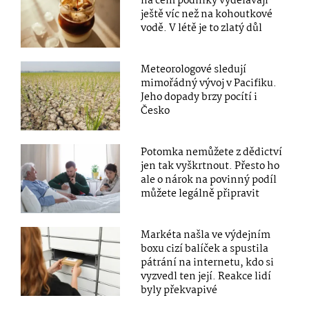
na čem podniky vydělávají
ještě víc než na kohoutkové
vodě. V létě je to zlatý důl
Meteorologové sledují
mimořádný vývoj v Pacifiku.
Jeho dopady brzy pocítí i
Česko
Potomka nemůžete z dědictví
jen tak vyškrtnout. Přesto ho
ale o nárok na povinný podíl
můžete legálně připravit
Markéta našla ve výdejním
boxu cizí balíček a spustila
pátrání na internetu, kdo si
vyzvedl ten její. Reakce lidí
byly překvapivé