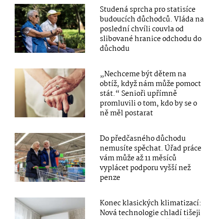
Studená sprcha pro statisíce
budoucích důchodců. Vláda na
poslední chvíli couvla od
slibované hranice odchodu do
důchodu
„Nechceme být dětem na
obtíž, když nám může pomoct
stát.“ Senioři upřímně
promluvili o tom, kdo by se o
ně měl postarat
Do předčasného důchodu
nemusíte spěchat. Úřad práce
vám může až 11 měsíců
vyplácet podporu vyšší než
penze
Konec klasických klimatizací:
Nová technologie chladí tišeji