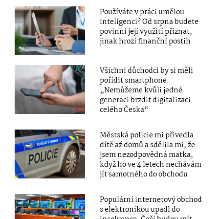
Používáte v práci umělou
inteligenci? Od srpna budete
povinni její využití přiznat,
jinak hrozí finanční postih
Všichni důchodci by si měli
pořídit smartphone.
„Nemůžeme kvůli jedné
generaci brzdit digitalizaci
celého Česka“
Městská policie mi přivedla
dítě až domů a sdělila mi, že
jsem nezodpovědná matka,
když ho ve 4 letech nechávám
jít samotného do obchodu
Populární internetový obchod
s elektronikou upadl do