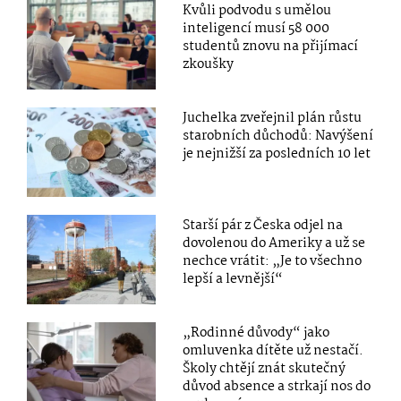
Kvůli podvodu s umělou
inteligencí musí 58 000
studentů znovu na přijímací
zkoušky
Juchelka zveřejnil plán růstu
starobních důchodů: Navýšení
je nejnižší za posledních 10 let
Starší pár z Česka odjel na
dovolenou do Ameriky a už se
nechce vrátit: „Je to všechno
lepší a levnější“
„Rodinné důvody“ jako
omluvenka dítěte už nestačí.
Školy chtějí znát skutečný
důvod absence a strkají nos do