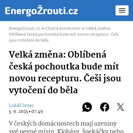
Toggl
navig
EnergoZrouti.cz
»
Chytrá domácnost
»
Velká změna:
Oblíbená česká pochoutka bude mít novou recepturu. Češi
jsou vytočení do běla
Velká změna: Oblíbená
česká pochoutka bude mít
novou recepturu. Češi jsou
vytočení do běla
Lukáš Srnec
5. 9. 2025 ▪ 07:49
V českých domácnostech mají uzeniny
své pevné místo. Klobásy, špekáčky nebo