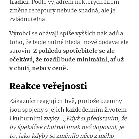
tradici.
Podle vyjádření některých firem
změna receptury nebude snadná, ale je
zvládnutelná.
Výrobci se obávají spíše vyšších nákladů a
toho, že bude nutné hledat nové dodavatele
surovin.
Z pohledu spotřebitele se ale
očekává, že rozdíl bude minimální, ať už
v chuti, nebo v ceně.
Reakce veřejnosti
Zákazníci reagují citlivě, protože uzeniny
jsou spojeny s jejich každodenním životem
i kulturními zvyky.
„Když si představím, že
by špekáček chutnal jinak než doposud, je
to, jako kdyby se změnilo něco z mého