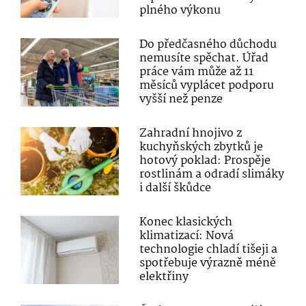
plného výkonu
Do předčasného důchodu
nemusíte spěchat. Úřad
práce vám může až 11
měsíců vyplácet podporu
vyšší než penze
Zahradní hnojivo z
kuchyňských zbytků je
hotový poklad: Prospěje
rostlinám a odradí slimáky
i další škůdce
Konec klasických
klimatizací: Nová
technologie chladí tišeji a
spotřebuje výrazně méně
elektřiny