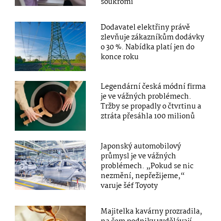
soukromí
Dodavatel elektřiny právě
zlevňuje zákazníkům dodávky
o 30 %. Nabídka platí jen do
konce roku
Legendární česká módní firma
je ve vážných problémech.
Tržby se propadly o čtvrtinu a
ztráta přesáhla 100 milionů
Japonský automobilový
průmysl je ve vážných
problémech. „Pokud se nic
nezmění, nepřežijeme,“
varuje šéf Toyoty
Majitelka kavárny prozradila,