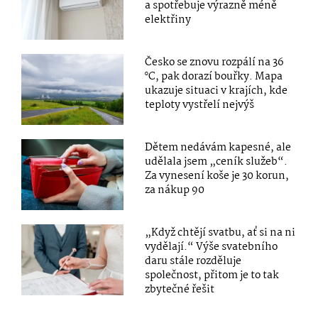
a spotřebuje výrazně méně
elektřiny
Česko se znovu rozpálí na 36
°C, pak dorazí bouřky. Mapa
ukazuje situaci v krajích, kde
teploty vystřelí nejvýš
Dětem nedávám kapesné, ale
udělala jsem „ceník služeb“.
Za vynesení koše je 30 korun,
za nákup 90
„Když chtějí svatbu, ať si na ni
vydělají.“ Výše svatebního
daru stále rozděluje
společnost, přitom je to tak
zbytečné řešit