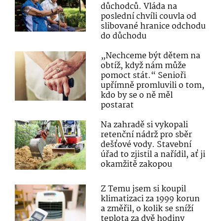
důchodců. Vláda na
poslední chvíli couvla od
slibované hranice odchodu
do důchodu
„Nechceme být dětem na
obtíž, když nám může
pomoct stát.“ Senioři
upřímně promluvili o tom,
kdo by se o ně měl
postarat
Na zahradě si vykopali
retenční nádrž pro sběr
dešťové vody. Stavební
úřad to zjistil a nařídil, ať ji
okamžitě zakopou
Z Temu jsem si koupil
klimatizaci za 1999 korun
a změřil, o kolik se sníží
teplota za dvě hodiny