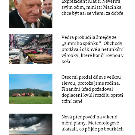
Exprezident Klaus: Nevěřím
svým očím, ministr Macinka
chce být asi se všemi za dobře
Vedra probudila šmejdy ze
„zimního spánku“. Obchody
prodávají ošklivé a nefunkční
výrobky, které končí rovnou v
koši
Otec mi prodal dům s velkou
slevou, protože jsme rodina.
Finanční úřad požadoval
doplacení kvůli rozdílu oproti
tržní ceně
Nová předpověď na víkend
mění plány. Meteorologové
ukázali, co přijde po bouřkách