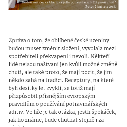
Budou mít česká klasická jídla po regulacích EU jinou chuť?
Foto
: Shutterstock
Zpráva o tom, že oblíbené české uzeniny
budou muset změnit složení, vyvolala mezi
spotřebiteli překvapení i nevoli. Někteří
lidé nejsou naštvaní jen kvůli možné změně
chuti, ale také proto, že mají pocit, že jim
někdo sahá na tradici. Receptury, na které
byli desítky let zvyklí, se totiž mají
přizpůsobit přísnějším evropským
pravidlům o používání potravinářských
aditiv. Ve hře je tak otázka, jestli špekáček,
jak ho známe, bude chutnat stejně i za