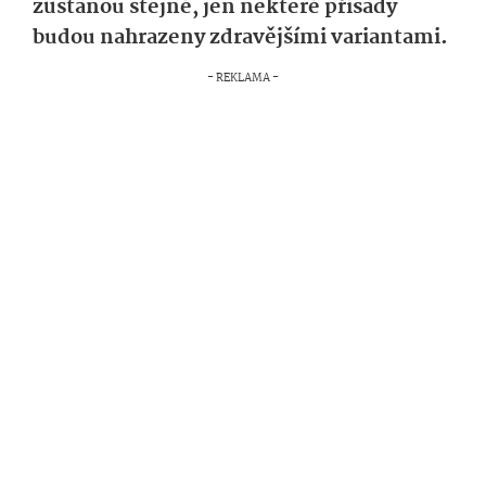
zůstanou stejné, jen některé přísady
budou nahrazeny zdravějšími variantami.