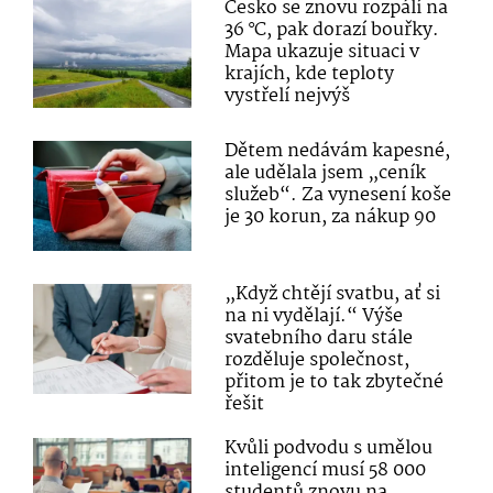
Česko se znovu rozpálí na
36 °C, pak dorazí bouřky.
Mapa ukazuje situaci v
krajích, kde teploty
vystřelí nejvýš
Dětem nedávám kapesné,
ale udělala jsem „ceník
služeb“. Za vynesení koše
je 30 korun, za nákup 90
„Když chtějí svatbu, ať si
na ni vydělají.“ Výše
svatebního daru stále
rozděluje společnost,
přitom je to tak zbytečné
řešit
Kvůli podvodu s umělou
inteligencí musí 58 000
studentů znovu na