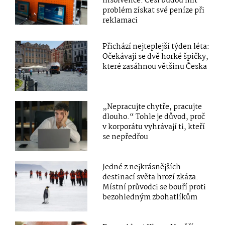
insolvence. Češi budou mít
problém získat své peníze při
reklamaci
Přichází nejteplejší týden léta:
Očekávají se dvě horké špičky,
které zasáhnou většinu Česka
„Nepracujte chytře, pracujte
dlouho.“ Tohle je důvod, proč
v korporátu vyhrávají ti, kteří
se nepředřou
Jedné z nejkrásnějších
destinací světa hrozí zkáza.
Místní průvodci se bouří proti
bezohledným zbohatlíkům