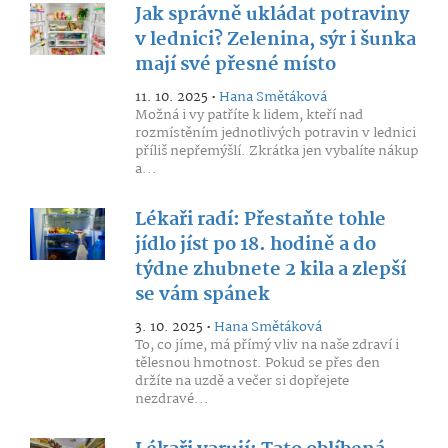
Jak správně ukládat potraviny
v lednici? Zelenina, sýr i šunka
mají své přesné místo
11. 10. 2025 •
Hana Smětáková
Možná i vy patříte k lidem, kteří nad
rozmístěním jednotlivých potravin v lednici
příliš nepřemýšlí. Zkrátka jen vybalíte nákup
a...
Lékaři radí: Přestaňte tohle
jídlo jíst po 18. hodině a do
týdne zhubnete 2 kila a zlepší
se vám spánek
3. 10. 2025 •
Hana Smětáková
To, co jíme, má přímý vliv na naše zdraví i
tělesnou hmotnost. Pokud se přes den
držíte na uzdě a večer si dopřejete
nezdravé...