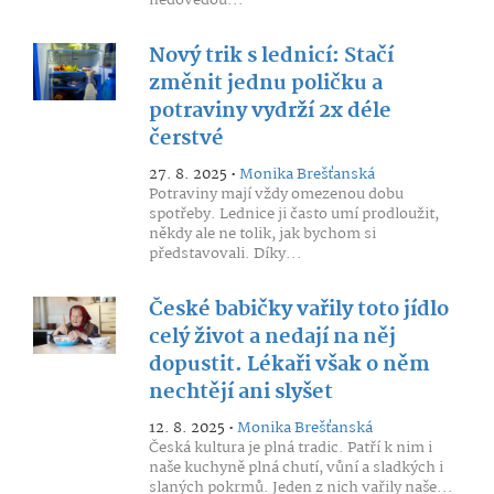
nedovedou...
Nový trik s lednicí: Stačí
změnit jednu poličku a
potraviny vydrží 2x déle
čerstvé
27. 8. 2025 •
Monika Brešťanská
Potraviny mají vždy omezenou dobu
spotřeby. Lednice ji často umí prodloužit,
někdy ale ne tolik, jak bychom si
představovali. Díky...
České babičky vařily toto jídlo
celý život a nedají na něj
dopustit. Lékaři však o něm
nechtějí ani slyšet
12. 8. 2025 •
Monika Brešťanská
Česká kultura je plná tradic. Patří k nim i
naše kuchyně plná chutí, vůní a sladkých i
slaných pokrmů. Jeden z nich vařily naše...