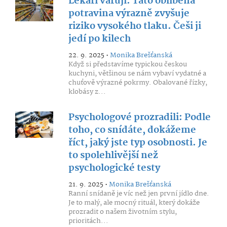
Lékaři varují: Tato oblíbená
potravina výrazně zvyšuje
riziko vysokého tlaku. Češi ji
jedí po kilech
22. 9. 2025 •
Monika Brešťanská
Když si představíme typickou českou
kuchyni, většinou se nám vybaví vydatné a
chuťově výrazné pokrmy. Obalované řízky,
klobásy z...
Psychologové prozradili: Podle
toho, co snídáte, dokážeme
říct, jaký jste typ osobnosti. Je
to spolehlivější než
psychologické testy
21. 9. 2025 •
Monika Brešťanská
Ranní snídaně je víc než jen první jídlo dne.
Je to malý, ale mocný rituál, který dokáže
prozradit o našem životním stylu,
prioritách...