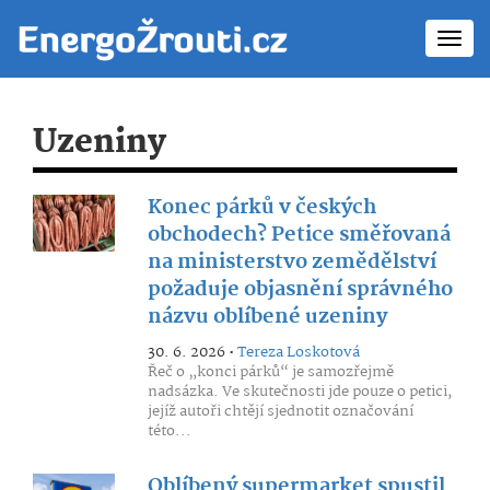
Toggl
navig
Uzeniny
Konec párků v českých
obchodech? Petice směřovaná
na ministerstvo zemědělství
požaduje objasnění správného
názvu oblíbené uzeniny
30. 6. 2026 •
Tereza Loskotová
Řeč o „konci párků“ je samozřejmě
nadsázka. Ve skutečnosti jde pouze o petici,
jejíž autoři chtějí sjednotit označování
této...
Oblíbený supermarket spustil