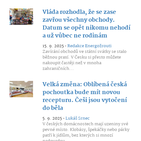
Vláda rozhodla, že se zase
zavřou všechny obchody.
Datum se opět nikomu nehodí
a už vůbec ne rodinám
15. 9. 2025 •
Redakce Energožrouti
Zavírání obchodů ve státní svátky se stalo
běžnou praxí. V Česku si přesto můžete
nakoupit častěji než v mnoha
zahraničních...
Velká změna: Oblíbená česká
pochoutka bude mít novou
recepturu. Češi jsou vytočení
do běla
5. 9. 2025 •
Lukáš Srnec
V českých domácnostech mají uzeniny své
pevné místo. Klobásy, špekáčky nebo párky
patří k jídlům, bez kterých si mnozí