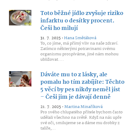
Toto běžné jídlo zvyšuje riziko
infarktu o desítky procent.
Češi ho milují
31. 7. 2025 •
Hana Smětáková
To, co jíme, má přímý vliv na naše zdraví.
Zatímco některými potravinami svému
organismu prospíváme, jiné nám mohou
ubližovat....
Dáváte mu to z lásky, ale
pomalu ho tím zabíjíte: Těchto
5 věcí by pes nikdy neměl jíst
– Češi jim je dávají denně
21. 7. 2025 •
Martina Minaříková
Pro svého chlupatého přítele bychom často
udělali všechno na světě. Když na nás upře
své oči, smilujeme se a dáme mu drobky z
talíře,...