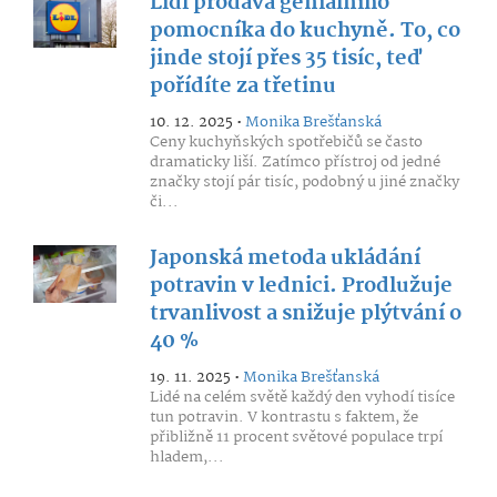
Lidl prodává geniálního
pomocníka do kuchyně. To, co
jinde stojí přes 35 tisíc, teď
pořídíte za třetinu
10. 12. 2025 •
Monika Brešťanská
Ceny kuchyňských spotřebičů se často
dramaticky liší. Zatímco přístroj od jedné
značky stojí pár tisíc, podobný u jiné značky
či...
Japonská metoda ukládání
potravin v lednici. Prodlužuje
trvanlivost a snižuje plýtvání o
40 %
19. 11. 2025 •
Monika Brešťanská
Lidé na celém světě každý den vyhodí tisíce
tun potravin. V kontrastu s faktem, že
přibližně 11 procent světové populace trpí
hladem,...