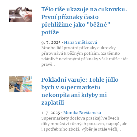
Tělo tiše ukazuje na cukrovku.
První příznaky často
přehlížíme jako "běžné"
potíže
9. 7. 2025 •
Hana Smětáková
Mnoho lidí prvotní příznaky cukrovky
přirovnává k běžným potížím. Za těmito
zdánlivě nevinnými příznaky však může stát
právě...
Pokladní varuje: Tohle jídlo
bych v supermarketu
nekoupila ani kdyby mi
zaplatili
1. 7. 2025 •
Monika Brešťanská
Supermarkety doslova praskají ve švech
díky množství různých potravin, nápojů, ale
i spotřebního zboží. Výběr je stále větší,...