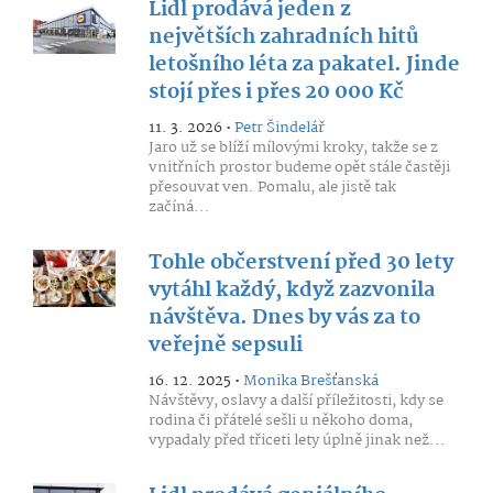
Lidl prodává jeden z
největších zahradních hitů
letošního léta za pakatel. Jinde
stojí přes i přes 20 000 Kč
11. 3. 2026 •
Petr Šindelář
Jaro už se blíží mílovými kroky, takže se z
vnitřních prostor budeme opět stále častěji
přesouvat ven. Pomalu, ale jistě tak
začíná...
Tohle občerstvení před 30 lety
vytáhl každý, když zazvonila
návštěva. Dnes by vás za to
veřejně sepsuli
16. 12. 2025 •
Monika Brešťanská
Návštěvy, oslavy a další příležitosti, kdy se
rodina či přátelé sešli u někoho doma,
vypadaly před třiceti lety úplně jinak než...