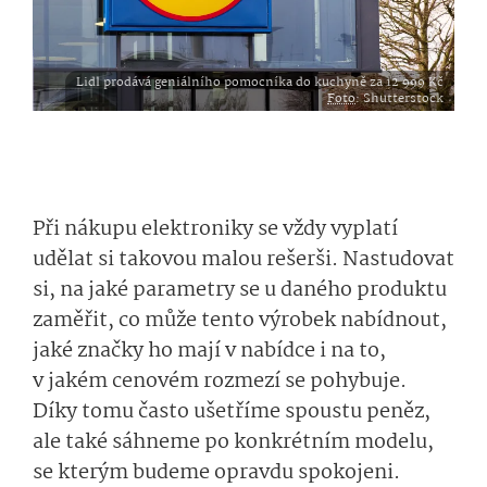
Lidl prodává geniálního pomocníka do kuchyně za 12 999 Kč
Foto
: Shutterstock
Při nákupu elektroniky se vždy vyplatí
udělat si takovou malou rešerši. Nastudovat
si, na jaké parametry se u daného produktu
zaměřit, co může tento výrobek nabídnout,
jaké značky ho mají v nabídce i na to,
v jakém cenovém rozmezí se pohybuje.
Díky tomu často ušetříme spoustu peněz,
ale také sáhneme po konkrétním modelu,
se kterým budeme opravdu spokojeni.