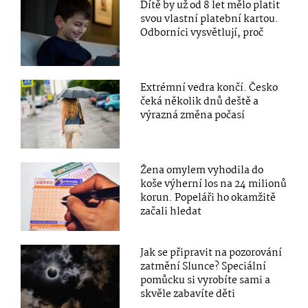
Dítě by už od 8 let mělo platit
svou vlastní platební kartou.
Odborníci vysvětlují, proč
Extrémní vedra končí. Česko
čeká několik dnů deště a
výrazná změna počasí
Žena omylem vyhodila do
koše výherní los na 24 milionů
korun. Popeláři ho okamžitě
začali hledat
Jak se připravit na pozorování
zatmění Slunce? Speciální
pomůcku si vyrobíte sami a
skvěle zabavíte děti