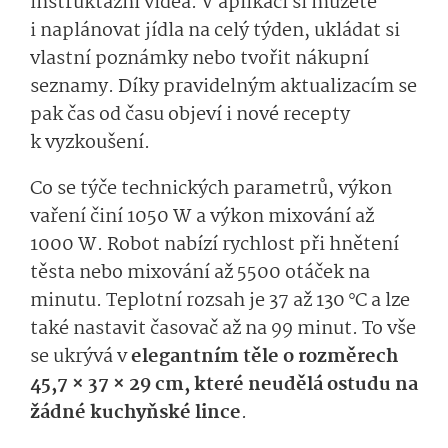
instruktážní videa. V aplikaci si můžete
i naplánovat jídla na celý týden, ukládat si
vlastní poznámky nebo tvořit nákupní
seznamy. Díky pravidelným aktualizacím se
pak čas od času objeví i nové recepty
k vyzkoušení.
Co se týče technických parametrů, výkon
vaření činí 1050 W a výkon mixování až
1000 W. Robot nabízí rychlost při hnětení
těsta nebo mixování až 5500 otáček na
minutu. Teplotní rozsah je 37 až 130 °C a lze
také nastavit časovač až na 99 minut. To vše
se ukrývá v
elegantním těle o rozměrech
45,7 × 37 × 29 cm, které neudělá ostudu na
žádné kuchyňské lince
.