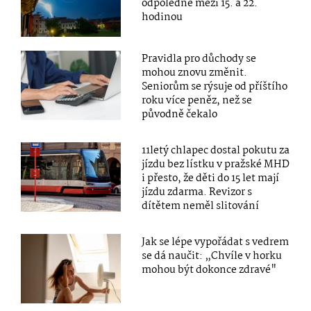
odpoledne mezi 15. a 22.
hodinou
Pravidla pro důchody se
mohou znovu změnit.
Seniorům se rýsuje od příštího
roku více peněz, než se
původně čekalo
11letý chlapec dostal pokutu za
jízdu bez lístku v pražské MHD
i přesto, že děti do 15 let mají
jízdu zdarma. Revizor s
dítětem neměl slitování
Jak se lépe vypořádat s vedrem
se dá naučit: „Chvíle v horku
mohou být dokonce zdravé"