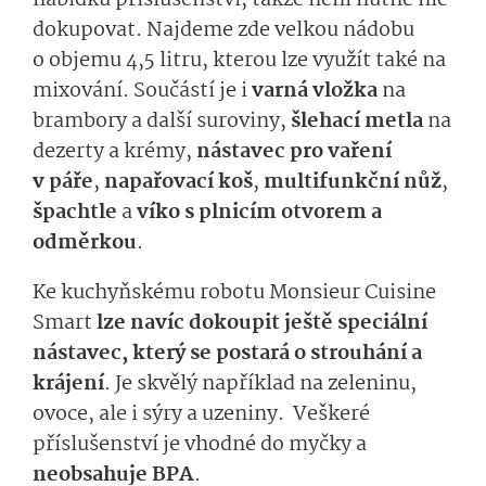
dokupovat. Najdeme zde velkou nádobu
o objemu 4,5 litru, kterou lze využít také na
mixování. Součástí je i
varná vložka
na
brambory a další suroviny,
šlehací metla
na
dezerty a krémy,
nástavec pro vaření
v páře
,
napařovací koš
,
multifunkční nůž
,
špachtle
a
víko s plnicím otvorem a
odměrkou
.
Ke kuchyňskému robotu Monsieur Cuisine
Smart
lze navíc dokoupit ještě speciální
nástavec, který se postará o strouhání a
krájení
. Je skvělý například na zeleninu,
ovoce, ale i sýry a uzeniny. Veškeré
příslušenství je vhodné do myčky a
neobsahuje BPA
.