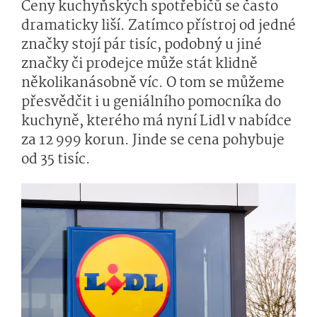
Ceny kuchyňských spotřebičů se často
dramaticky liší. Zatímco přístroj od jedné
značky stojí pár tisíc, podobný u jiné
značky či prodejce může stát klidně
několikanásobně víc. O tom se můžeme
přesvědčit i u geniálního pomocníka do
kuchyně, kterého má nyní Lidl v nabídce
za 12 999 korun. Jinde se cena pohybuje
od 35 tisíc.