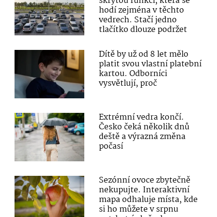
skrytou funkci, která se
hodí zejména v těchto
vedrech. Stačí jedno
tlačítko dlouze podržet
Dítě by už od 8 let mělo
platit svou vlastní platební
kartou. Odborníci
vysvětlují, proč
Extrémní vedra končí.
Česko čeká několik dnů
deště a výrazná změna
počasí
Sezónní ovoce zbytečně
nekupujte. Interaktivní
mapa odhaluje místa, kde
si ho můžete v srpnu