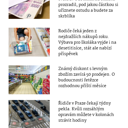
prozradil, pod jakou částkou si
uříznete ostudu a budete za
skrblíka
Rodiče čeká jeden z
nejdražších nákupů roku.
Výbava pro školáka vyjde i na
desetitisíce, stát ale nabízí
příspěvek
Známý diskont s levným
zbožím zavírá 50 prodejen. O
budoucnosti řetězce
rozhodnou příští měsíce
Řidiče v Praze čekají týdny
pekla. Kvůli rozsáhlým
opravám můžete v kolonách
strávit hodiny