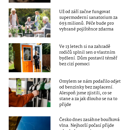
Už od září začne fungovat
supermoderní sanatorium za
693 milionů. Péče bude pro
vybrané pojištěnce zdarma
Ve 13 letech si na zahradě
rodičů splnil sen o vlastním
bydlení. Dům postavil téměř
bez cizí pomoci
Omylem se nám podařilo odjet
od benzinky bez zaplacení.
Alespoň jsme zjistili, co se
stane a za jak dlouho se na to
přijde
Česko dnes zasáhne bouřková
vlna. Nejhorší počasí přijde