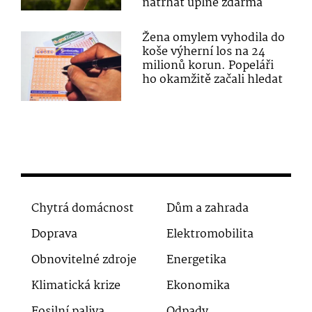
natrhat úplně zdarma
Žena omylem vyhodila do
koše výherní los na 24
milionů korun. Popeláři
ho okamžitě začali hledat
Chytrá domácnost
Dům a zahrada
Doprava
Elektromobilita
Obnovitelné zdroje
Energetika
Klimatická krize
Ekonomika
Fosilní paliva
Odpady