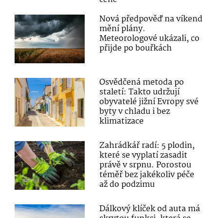
Nová předpověď na víkend
mění plány.
Meteorologové ukázali, co
přijde po bouřkách
Osvědčená metoda po
staletí: Takto udržují
obyvatelé jižní Evropy své
byty v chladu i bez
klimatizace
Zahrádkář radí: 5 plodin,
které se vyplatí zasadit
právě v srpnu. Porostou
téměř bez jakékoliv péče
až do podzimu
Dálkový klíček od auta má