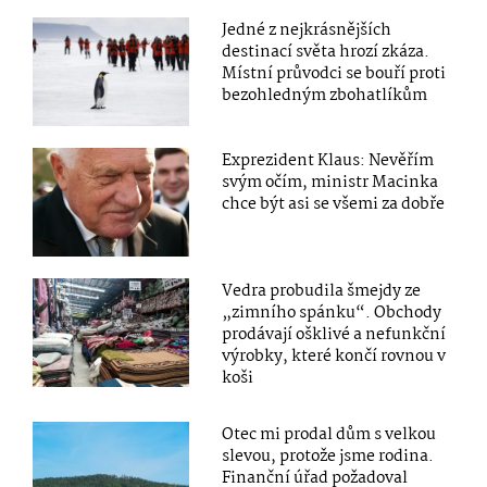
Jedné z nejkrásnějších
destinací světa hrozí zkáza.
Místní průvodci se bouří proti
bezohledným zbohatlíkům
Exprezident Klaus: Nevěřím
svým očím, ministr Macinka
chce být asi se všemi za dobře
Vedra probudila šmejdy ze
„zimního spánku“. Obchody
prodávají ošklivé a nefunkční
výrobky, které končí rovnou v
koši
Otec mi prodal dům s velkou
slevou, protože jsme rodina.
Finanční úřad požadoval