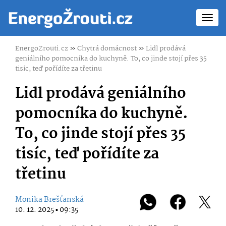
Toggl
navig
EnergoZrouti.cz
»
Chytrá domácnost
»
Lidl prodává
geniálního pomocníka do kuchyně. To, co jinde stojí přes 35
tisíc, teď pořídíte za třetinu
Lidl prodává geniálního
pomocníka do kuchyně.
To, co jinde stojí přes 35
tisíc, teď pořídíte za
třetinu
Monika Brešťanská
10. 12. 2025 ▪ 09:35