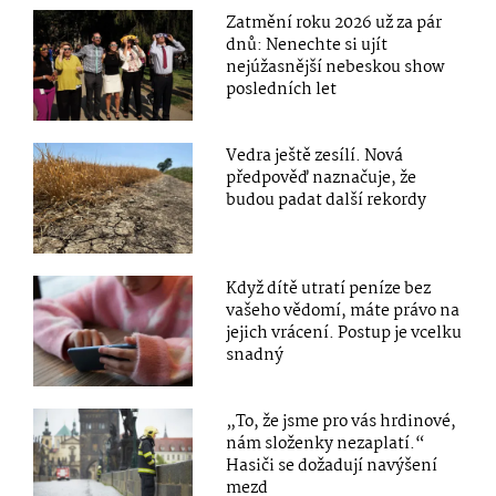
Zatmění roku 2026 už za pár
dnů: Nenechte si ujít
nejúžasnější nebeskou show
posledních let
Vedra ještě zesílí. Nová
předpověď naznačuje, že
budou padat další rekordy
Když dítě utratí peníze bez
vašeho vědomí, máte právo na
jejich vrácení. Postup je vcelku
snadný
„To, že jsme pro vás hrdinové,
nám složenky nezaplatí.“
Hasiči se dožadují navýšení
mezd