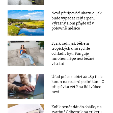
Nová předpověď ukazuje, jak
bude vypadat celý srpen.
Výrazný zlom přijde už v
polovině měsíce
Fyzik radí, jak během
tropických dnů rychle
ochladit byt. Funguje
mnohem lépe než běžné
větrání
Úřad práce nabízí až 289 tisíc
korun na rozjezd podnikání. O
příspěvku většina lidí vůbec
neví
Kolik peněz dát do obálky na
svatbu? Odborník na etiketu