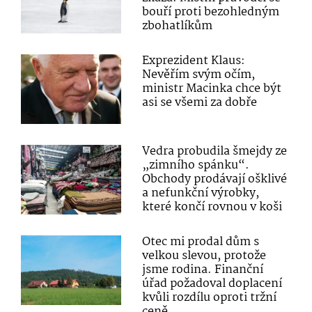
bouří proti bezohledným
zbohatlíkům
Exprezident Klaus:
Nevěřím svým očím,
ministr Macinka chce být
asi se všemi za dobře
Vedra probudila šmejdy ze
„zimního spánku“.
Obchody prodávají ošklivé
a nefunkční výrobky,
které končí rovnou v koši
Otec mi prodal dům s
velkou slevou, protože
jsme rodina. Finanční
úřad požadoval doplacení
kvůli rozdílu oproti tržní
ceně