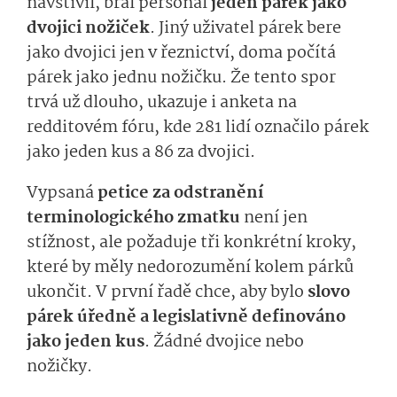
navštívil, bral personál
jeden párek jako
dvojici nožiček
. Jiný uživatel párek bere
jako dvojici jen v řeznictví, doma počítá
párek jako jednu nožičku. Že tento spor
trvá už dlouho, ukazuje i anketa na
redditovém fóru, kde 281 lidí označilo párek
jako jeden kus a 86 za dvojici.
Vypsaná
petice za odstranění
terminologického zmatku
není jen
stížnost, ale požaduje tři konkrétní kroky,
které by měly nedorozumění kolem párků
ukončit. V první řadě chce, aby bylo
slovo
párek úředně a legislativně definováno
jako jeden kus
.
Žádné dvojice nebo
nožičky.