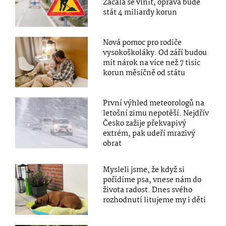
Začala se vlnit, oprava bude
stát 4 miliardy korun
Nová pomoc pro rodiče
vysokoškoláky. Od září budou
mít nárok na více než 7 tisíc
korun měsíčně od státu
První výhled meteorologů na
letošní zimu nepotěší. Nejdřív
Česko zažije překvapivý
extrém, pak udeří mrazivý
obrat
Mysleli jsme, že když si
pořídíme psa, vnese nám do
života radost. Dnes svého
rozhodnutí litujeme my i děti