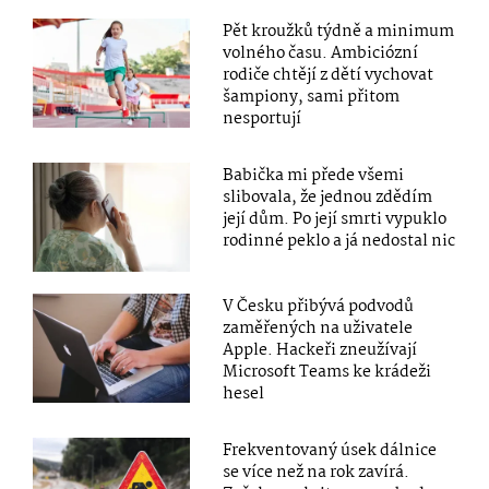
Pět kroužků týdně a minimum
volného času. Ambiciózní
rodiče chtějí z dětí vychovat
šampiony, sami přitom
nesportují
Babička mi přede všemi
slibovala, že jednou zdědím
její dům. Po její smrti vypuklo
rodinné peklo a já nedostal nic
V Česku přibývá podvodů
zaměřených na uživatele
Apple. Hackeři zneužívají
Microsoft Teams ke krádeži
hesel
Frekventovaný úsek dálnice
se více než na rok zavírá.