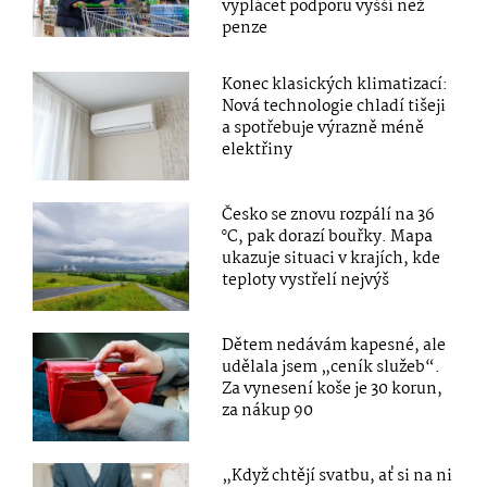
vyplácet podporu vyšší než
penze
Konec klasických klimatizací:
Nová technologie chladí tišeji
a spotřebuje výrazně méně
elektřiny
Česko se znovu rozpálí na 36
°C, pak dorazí bouřky. Mapa
ukazuje situaci v krajích, kde
teploty vystřelí nejvýš
Dětem nedávám kapesné, ale
udělala jsem „ceník služeb“.
Za vynesení koše je 30 korun,
za nákup 90
„Když chtějí svatbu, ať si na ni