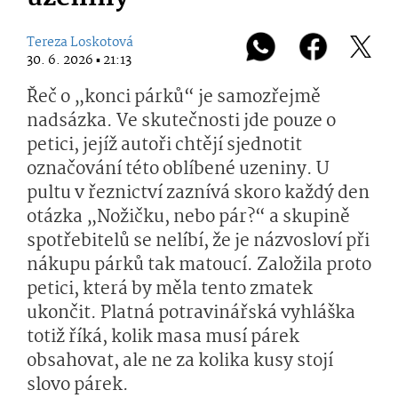
Tereza Loskotová
30. 6. 2026 ▪ 21:13
Řeč o „konci párků“ je samozřejmě
nadsázka. Ve skutečnosti jde pouze o
petici, jejíž autoři chtějí sjednotit
označování této oblíbené uzeniny. U
pultu v řeznictví zaznívá skoro každý den
otázka „Nožičku, nebo pár?“ a skupině
spotřebitelů se nelíbí, že je názvosloví při
nákupu párků tak matoucí. Založila proto
petici, která by měla tento zmatek
ukončit. Platná potravinářská vyhláška
totiž říká, kolik masa musí párek
obsahovat, ale ne za kolika kusy stojí
slovo párek.