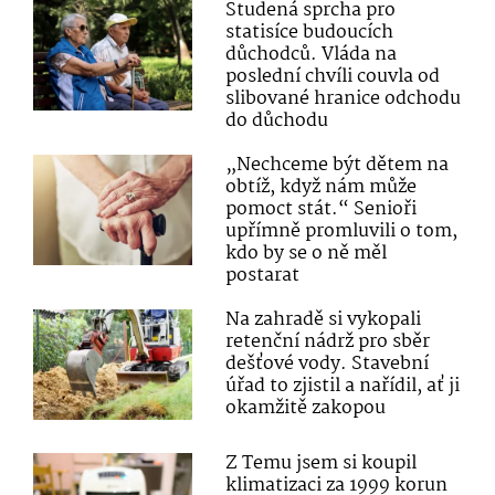
Studená sprcha pro
statisíce budoucích
důchodců. Vláda na
poslední chvíli couvla od
slibované hranice odchodu
do důchodu
„Nechceme být dětem na
obtíž, když nám může
pomoct stát.“ Senioři
upřímně promluvili o tom,
kdo by se o ně měl
postarat
Na zahradě si vykopali
retenční nádrž pro sběr
dešťové vody. Stavební
úřad to zjistil a nařídil, ať ji
okamžitě zakopou
Z Temu jsem si koupil
klimatizaci za 1999 korun