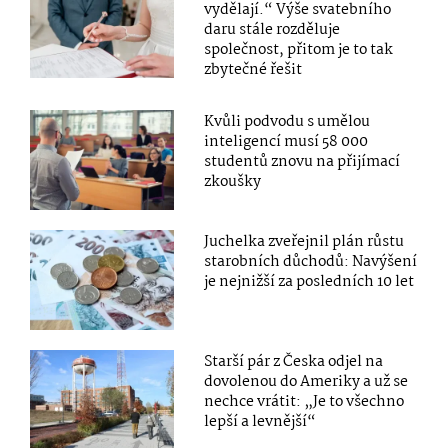
vydělají.“ Výše svatebního
daru stále rozděluje
společnost, přitom je to tak
zbytečné řešit
Kvůli podvodu s umělou
inteligencí musí 58 000
studentů znovu na přijímací
zkoušky
Juchelka zveřejnil plán růstu
starobních důchodů: Navýšení
je nejnižší za posledních 10 let
Starší pár z Česka odjel na
dovolenou do Ameriky a už se
nechce vrátit: „Je to všechno
lepší a levnější“