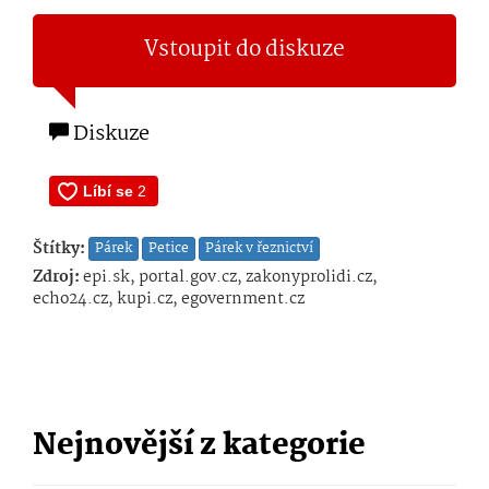
Vstoupit do diskuze
Diskuze
Štítky:
Párek
Petice
Párek v řeznictví
Zdroj:
epi.sk, portal.gov.cz, zakonyprolidi.cz,
echo24.cz, kupi.cz, egovernment.cz
Nejnovější z kategorie