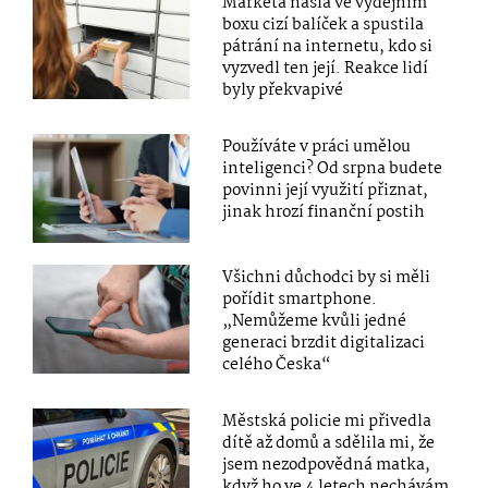
Markéta našla ve výdejním
boxu cizí balíček a spustila
pátrání na internetu, kdo si
vyzvedl ten její. Reakce lidí
byly překvapivé
Používáte v práci umělou
inteligenci? Od srpna budete
povinni její využití přiznat,
jinak hrozí finanční postih
Všichni důchodci by si měli
pořídit smartphone.
„Nemůžeme kvůli jedné
generaci brzdit digitalizaci
celého Česka“
Městská policie mi přivedla
dítě až domů a sdělila mi, že
jsem nezodpovědná matka,
když ho ve 4 letech nechávám