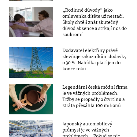
„Rodinné důvody“ jako
omluvenka dítěte už nestačí.
Školy chtějí znát skutečný
důvod absence a strkají nos do
soukromí
Dodavatel elektřiny právě
zlevňuje zákazníkům dodávky
o 30 %. Nabídka platí jen do
konce roku
Legendární česká módní firma
je ve vážných problémech.
Tržby se propadly o čtvrtinu a
ztráta přesáhla 100 milionů
Japonský automobilový
průmysl je ve vážných
problémech. „Pokud se nic