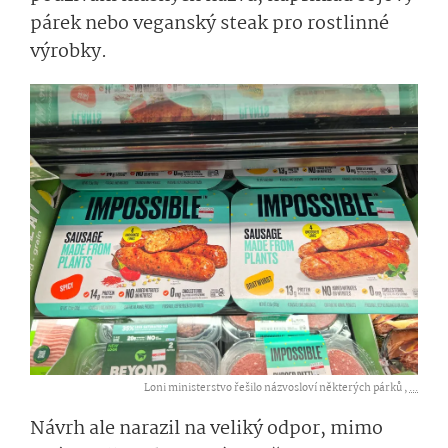
párek nebo veganský steak pro rostlinné
výrobky.
Loni ministerstvo řešilo názvosloví některých párků ,
...
Návrh ale narazil na veliký odpor, mimo