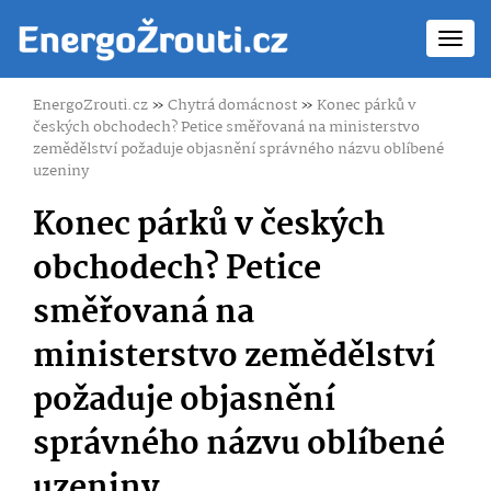
Toggl
navig
EnergoZrouti.cz
»
Chytrá domácnost
»
Konec párků v
českých obchodech? Petice směřovaná na ministerstvo
zemědělství požaduje objasnění správného názvu oblíbené
uzeniny
Konec párků v českých
obchodech? Petice
směřovaná na
ministerstvo zemědělství
požaduje objasnění
správného názvu oblíbené
uzeniny