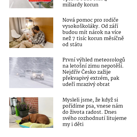
miliardy korun
Nová pomoc pro rodiče
vysokoškoláky. Od září
budou mít nárok na více
než 7 tisíc korun měsíčně
od státu
První výhled meteorologů
na letošní zimu nepotěší.
Nejdřív Česko zažije
překvapivý extrém, pak
udeří mrazivý obrat
Mysleli jsme, že když si
pořídíme psa, vnese nám
do života radost. Dnes
svého rozhodnutí litujeme
my i děti