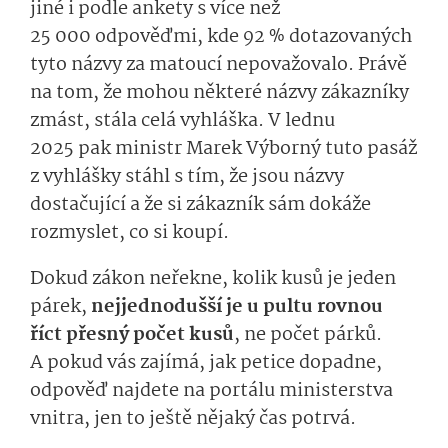
jiné i podle ankety s více než
25 000 odpověďmi, kde 92 % dotazovaných
tyto názvy za matoucí nepovažovalo. Právě
na tom, že mohou některé názvy zákazníky
zmást, stála celá vyhláška. V lednu
2025 pak ministr Marek Výborný tuto pasáž
z vyhlášky stáhl s tím, že jsou názvy
dostačující a že si zákazník sám dokáže
rozmyslet, co si koupí.
Dokud zákon neřekne, kolik kusů je jeden
párek,
nejjednodušší je u pultu rovnou
říct přesný počet kusů
, ne počet párků.
A pokud vás zajímá, jak petice dopadne,
odpověď najdete na portálu ministerstva
vnitra, jen to ještě nějaký čas potrvá.