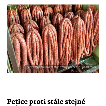
Párky mají zákonem stanovený procentní podíl masa
Foto
: Shutterstock
Petice proti stále stejné