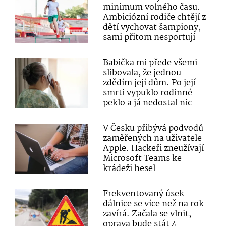
minimum volného času.
Ambiciózní rodiče chtějí z
dětí vychovat šampiony,
sami přitom nesportují
Babička mi přede všemi
slibovala, že jednou
zdědím její dům. Po její
smrti vypuklo rodinné
peklo a já nedostal nic
V Česku přibývá podvodů
zaměřených na uživatele
Apple. Hackeři zneužívají
Microsoft Teams ke
krádeži hesel
Frekventovaný úsek
dálnice se více než na rok
zavírá. Začala se vlnit,
oprava bude stát 4