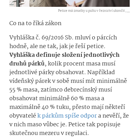
Petice má zmatky u pultu v řeznictví ukončit ,
...
Co na to říká zákon
Vyhláška č. 69/2016 Sb. mluví o párcích
hodně, ale ne tak, jak je řeší petice.
Vyhláška definuje složení jednotlivých
druhů párků
, kolik procent masa musí
jednotlivé párky obsahovat. Například
vídeňský párek v sobě musí mít minimálně
55 % masa, zatímco debrecínský musí
obsahovat minimálně 60 % masa a
maximálně 40 % tuku, přesto mají někteří
obyvatelé
k párkům spíše odpor
a nevěří, že
v nich maso vůbec je. Petice tak popisuje
skutečnou mezeru v regulaci.