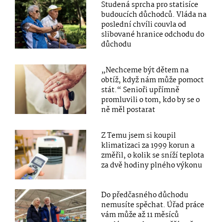
Studená sprcha pro statisíce
budoucích důchodců. Vláda na
poslední chvíli couvla od
slibované hranice odchodu do
důchodu
„Nechceme být dětem na
obtíž, když nám může pomoct
stát.“ Senioři upřímně
promluvili o tom, kdo by se o
ně měl postarat
Z Temu jsem si koupil
klimatizaci za 1999 korun a
změřil, o kolik se sníží teplota
za dvě hodiny plného výkonu
Do předčasného důchodu
nemusíte spěchat. Úřad práce
vám může až 11 měsíců