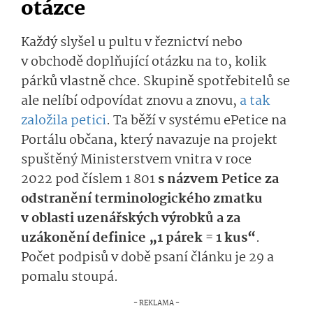
otázce
Každý slyšel u pultu v řeznictví nebo
v obchodě doplňující otázku na to, kolik
párků vlastně chce. Skupině spotřebitelů se
ale nelíbí odpovídat znovu a znovu,
a tak
založila petici
. Ta běží v systému ePetice na
Portálu občana, který navazuje na projekt
spuštěný Ministerstvem vnitra v roce
2022 pod číslem 1 801
s názvem Petice za
odstranění terminologického zmatku
v oblasti uzenářských výrobků a za
uzákonění definice „1 párek = 1 kus“
.
Počet podpisů v době psaní článku je 29 a
pomalu stoupá.