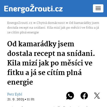
Toggl
navig
EnergoZrouti.cz
»
Chytrá domácnost
»
Od kamarádky jsem
dostala recept na snídani. Kila mizí jak po měsíci ve fitku a já
se cítím plná energie
Od kamarádky jsem
dostala recept na snídani.
Kila mizí jak po měsíci ve
fitku a já se cítím plná
energie
Petr Eybl
21. 9. 2025 ▪ 11:01