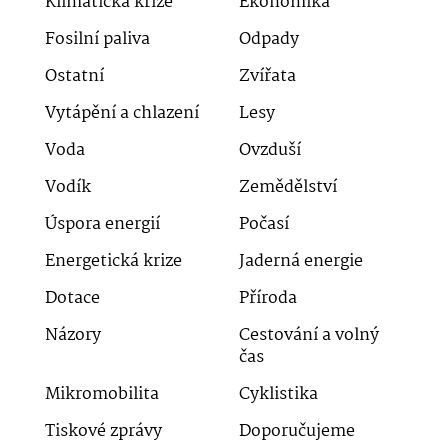
Klimatická krize
Ekonomika
Fosilní paliva
Odpady
Ostatní
Zvířata
Vytápění a chlazení
Lesy
Voda
Ovzduší
Vodík
Zemědělství
Úspora energií
Počasí
Energetická krize
Jaderná energie
Dotace
Příroda
Názory
Cestování a volný
čas
Mikromobilita
Cyklistika
Tiskové zprávy
Doporučujeme