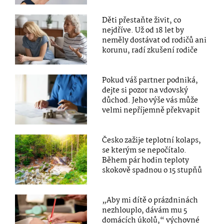
Děti přestaňte živit, co
nejdříve. Už od 18 let by
neměly dostávat od rodičů ani
korunu, radí zkušení rodiče
Pokud váš partner podniká,
dejte si pozor na vdovský
důchod. Jeho výše vás může
velmi nepříjemně překvapit
Česko zažije teplotní kolaps,
se kterým se nepočítalo.
Během pár hodin teploty
skokově spadnou o 15 stupňů
„Aby mi dítě o prázdninách
nezhlouplo, dávám mu 5
domácích úkolů,“ výchovné