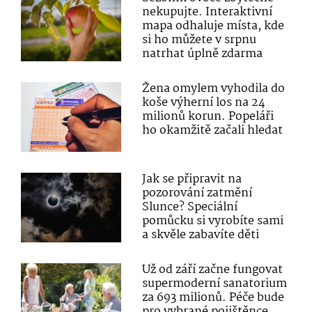
nekupujte. Interaktivní
mapa odhaluje místa, kde
si ho můžete v srpnu
natrhat úplně zdarma
Žena omylem vyhodila do
koše výherní los na 24
milionů korun. Popeláři
ho okamžitě začali hledat
Jak se připravit na
pozorování zatmění
Slunce? Speciální
pomůcku si vyrobíte sami
a skvěle zabavíte děti
Už od září začne fungovat
supermoderní sanatorium
za 693 milionů. Péče bude
pro vybrané pojištěnce