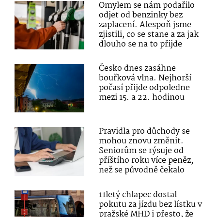
Omylem se nám podařilo
odjet od benzinky bez
zaplacení. Alespoň jsme
zjistili, co se stane a za jak
dlouho se na to přijde
Česko dnes zasáhne
bouřková vlna. Nejhorší
počasí přijde odpoledne
mezi 15. a 22. hodinou
Pravidla pro důchody se
mohou znovu změnit.
Seniorům se rýsuje od
příštího roku více peněz,
než se původně čekalo
11letý chlapec dostal
pokutu za jízdu bez lístku v
pražské MHD i přesto, že