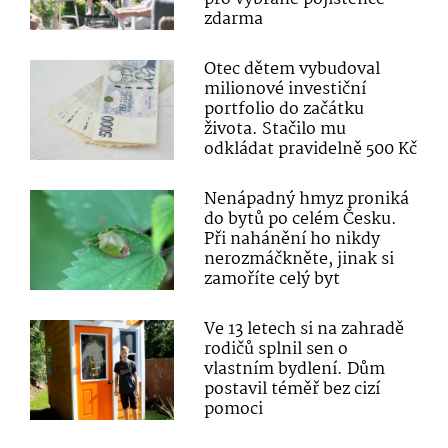
zdarma
Otec dětem vybudoval
milionové investiční
portfolio do začátku
života. Stačilo mu
odkládat pravidelně 500 Kč
Nenápadný hmyz proniká
do bytů po celém Česku.
Při nahánění ho nikdy
nerozmáčkněte, jinak si
zamoříte celý byt
Ve 13 letech si na zahradě
rodičů splnil sen o
vlastním bydlení. Dům
postavil téměř bez cizí
pomoci