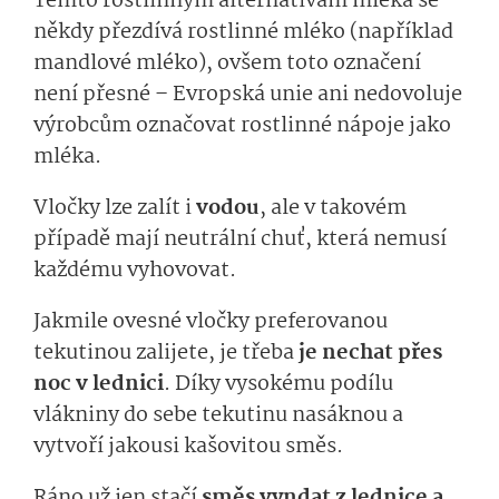
Těmto rostlinným alternativám mléka se
někdy přezdívá rostlinné mléko (například
mandlové mléko), ovšem toto označení
není přesné – Evropská unie ani nedovoluje
výrobcům označovat rostlinné nápoje jako
mléka.
Vločky lze zalít i
vodou
, ale v takovém
případě mají neutrální chuť, která nemusí
každému vyhovovat.
Jakmile ovesné vločky preferovanou
tekutinou zalijete, je třeba
je
nechat přes
noc v lednici
. Díky vysokému podílu
vlákniny do sebe tekutinu nasáknou a
vytvoří jakousi kašovitou směs.
Ráno už jen stačí
směs vyndat z lednice a