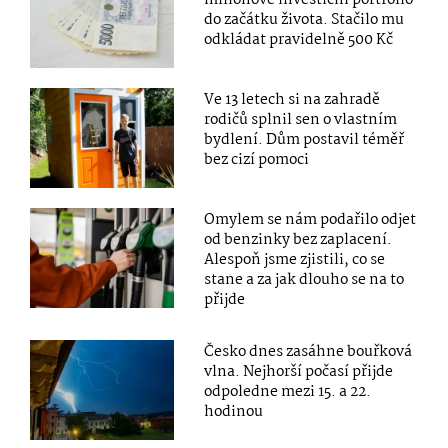
do začátku života. Stačilo mu
odkládat pravidelně 500 Kč
Ve 13 letech si na zahradě
rodičů splnil sen o vlastním
bydlení. Dům postavil téměř
bez cizí pomoci
Omylem se nám podařilo odjet
od benzinky bez zaplacení.
Alespoň jsme zjistili, co se
stane a za jak dlouho se na to
přijde
Česko dnes zasáhne bouřková
vlna. Nejhorší počasí přijde
odpoledne mezi 15. a 22.
hodinou