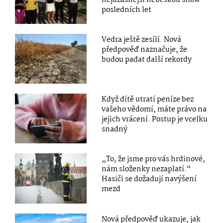
nejúžasnější nebeskou show
posledních let
Vedra ještě zesílí. Nová
předpověď naznačuje, že
budou padat další rekordy
Když dítě utratí peníze bez
vašeho vědomí, máte právo na
jejich vrácení. Postup je vcelku
snadný
„To, že jsme pro vás hrdinové,
nám složenky nezaplatí.“
Hasiči se dožadují navýšení
mezd
Nová předpověď ukazuje, jak