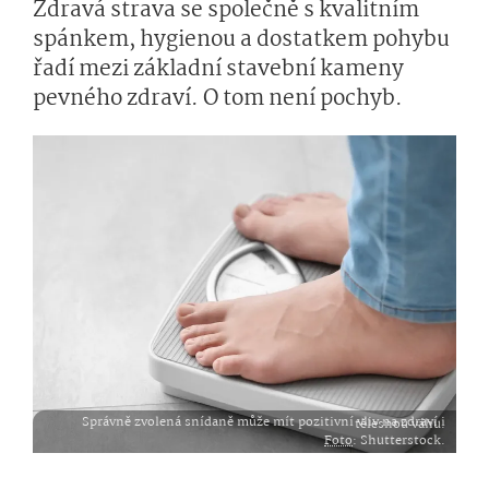
Zdravá strava se společně s kvalitním
spánkem, hygienou a dostatkem pohybu
řadí mezi základní stavební kameny
pevného zdraví. O tom není pochyb.
Správně zvolená snídaně může mít pozitivní vliv na zdraví i tělesnou váhu.
Foto
: Shutterstock.