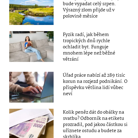
bude vypadat celý srpen.
Výrazný zlom přijde už v
polovině měsíce
Fyzik radí, jak během
tropických dnů rychle
ochladit byt. Funguje
mnohem lépe než běžné
větrání
Úřad práce nabízí až 289 tisíc
korun na rozjezd podnikání. O
příspěvku většina lidí vůbec
neví
Kolik peněz dát do obálky na
svatbu? Odborník na etiketu
prozradil, pod jakou částkou si
uříznete ostudu a budete za
skrblíka