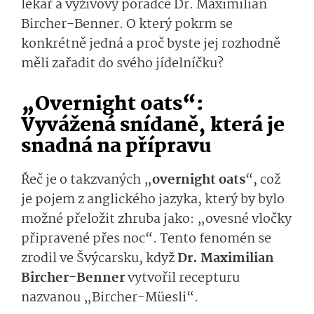
lékař a výživový poradce Dr. Maximilian
Bircher-Benner. O který pokrm se
konkrétně jedná a proč byste jej rozhodně
měli zařadit do svého jídelníčku?
„Overnight oats“:
Vyvážená snídaně, která je
snadná na přípravu
Řeč je o takzvaných „
overnight oats
“, což
je pojem z anglického jazyka, který by bylo
možné přeložit zhruba jako: „ovesné vločky
připravené přes noc“. Tento fenomén se
zrodil ve Švýcarsku, když
Dr. Maximilian
Bircher-Benner
vytvořil recepturu
nazvanou „Bircher-Müesli“.