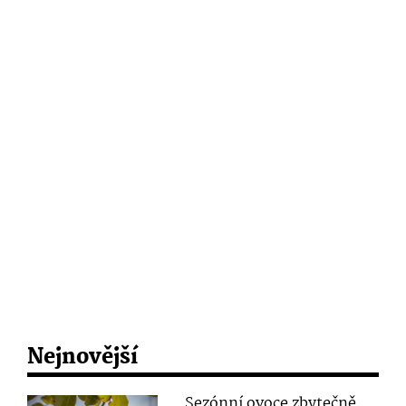
Nejnovější
Sezónní ovoce zbytečně