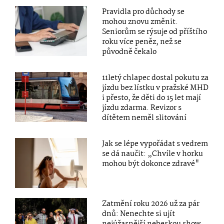
Pravidla pro důchody se
mohou znovu změnit.
Seniorům se rýsuje od příštího
roku více peněz, než se
původně čekalo
11letý chlapec dostal pokutu za
jízdu bez lístku v pražské MHD
i přesto, že děti do 15 let mají
jízdu zdarma. Revizor s
dítětem neměl slitování
Jak se lépe vypořádat s vedrem
se dá naučit: „Chvíle v horku
mohou být dokonce zdravé"
Zatmění roku 2026 už za pár
dnů: Nenechte si ujít