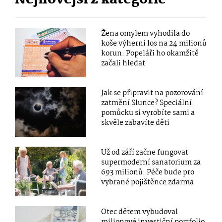
Žena omylem vyhodila do
koše výherní los na 24 milionů
korun. Popeláři ho okamžitě
začali hledat
Jak se připravit na pozorování
zatmění Slunce? Speciální
pomůcku si vyrobíte sami a
skvěle zabavíte děti
Už od září začne fungovat
supermoderní sanatorium za
693 milionů. Péče bude pro
vybrané pojištěnce zdarma
Otec dětem vybudoval
milionové investiční portfolio