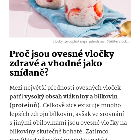
Vločky lze doplnit např. jahodami. ,
Shutterstock....
Proč jsou ovesné vločky
zdravé a vhodné jako
snídaně?
Mezi největší přednosti ovesných vloček
patří
vysoký obsah vlákniny a bílkovin
(proteinů)
. Celkově sice existuje mnoho
lepších zdrojů bílkovin, avšak ve srovnání
s jinými obilovinami jsou ovesné vločky na
bílkoviny skutečně bohaté. Zatímco