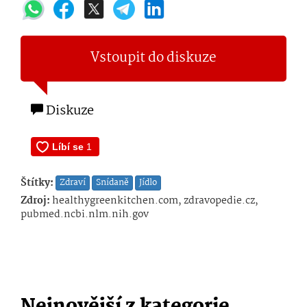
Vstoupit do diskuze
Diskuze
Štítky:
Zdraví
Snídaně
Jídlo
Zdroj:
healthygreenkitchen.com, zdravopedie.cz,
pubmed.ncbi.nlm.nih.gov
Nejnovější z kategorie