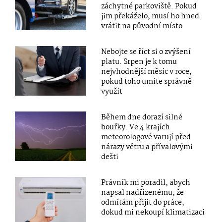
záchytné parkoviště. Pokud
jim překáželo, musí ho hned
vrátit na původní místo
Nebojte se říct si o zvýšení
platu. Srpen je k tomu
nejvhodnější měsíc v roce,
pokud toho umíte správně
využít
Během dne dorazí silné
bouřky. Ve 4 krajích
meteorologové varují před
nárazy větru a přívalovými
dešti
Právník mi poradil, abych
napsal nadřízenému, že
odmítám přijít do práce,
dokud mi nekoupí klimatizaci