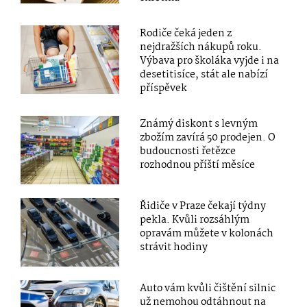
Rodiče čeká jeden z
nejdražších nákupů roku.
Výbava pro školáka vyjde i na
desetitisíce, stát ale nabízí
příspěvek
Známý diskont s levným
zbožím zavírá 50 prodejen. O
budoucnosti řetězce
rozhodnou příští měsíce
Řidiče v Praze čekají týdny
pekla. Kvůli rozsáhlým
opravám můžete v kolonách
strávit hodiny
Auto vám kvůli čištění silnic
už nemohou odtáhnout na