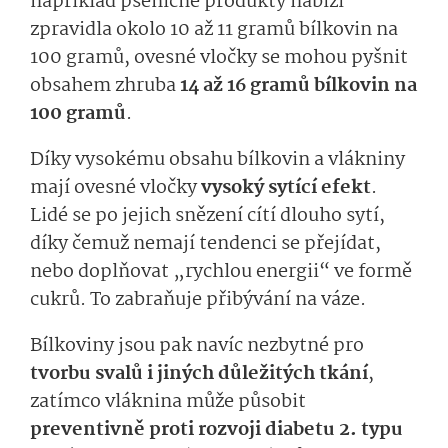
například pšeničné produkty nabízí
zpravidla okolo 10 až 11 gramů bílkovin na
100 gramů, ovesné vločky se mohou pyšnit
obsahem zhruba
14 až 16 gramů bílkovin na
100 gramů
.
Díky vysokému obsahu bílkovin a vlákniny
mají ovesné vločky
vysoký sytící efekt
.
Lidé se po jejich snězení cítí dlouho sytí,
díky čemuž nemají tendenci se přejídat,
nebo doplňovat „rychlou energii“ ve formě
cukrů. To zabraňuje přibývání na váze.
Bílkoviny jsou pak navíc nezbytné pro
tvorbu svalů i jiných důležitých tkání
,
zatímco vláknina může působit
preventivně proti rozvoji diabetu 2. typu