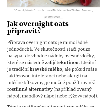
"Overnight oats" zpopularizoval Dr. Maximilian Bircher-Benner. ,
Shutterstock....
Jak overnight oats
připravit?
Příprava overnight oats je mimořádně
jednoduchá. Ve skutečnosti stačí pouze
nasypat do vhodné nádoby ovesné vločky,
které se následně
zalijí tekutinou
. Ideální
je tradiční
kravské mléko
, ale pokud máte
laktózovou intoleranci nebo alergii na
mléčné bílkoviny, je možné použít rovněž
rostlinné alternativy
(například ovesný
nápoj, mandlový nápoj nebo rýžový nápoj).