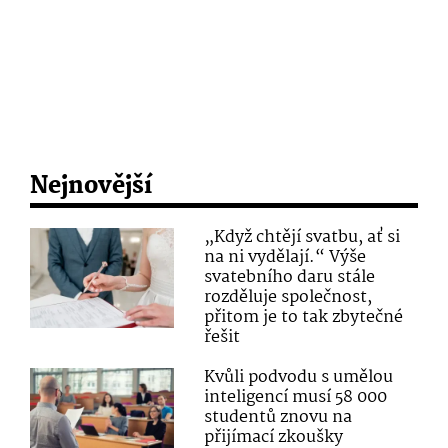
Nejnovější
„Když chtějí svatbu, ať si
na ni vydělají.“ Výše
svatebního daru stále
rozděluje společnost,
přitom je to tak zbytečné
řešit
Kvůli podvodu s umělou
inteligencí musí 58 000
studentů znovu na
přijímací zkoušky