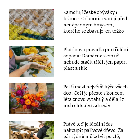
Zamořují české obýváky i
ložnice: Odborníci varují před
nenápadným hmyzem,
kterého se zbavuje jen těžko
Platí nová pravidla pro třídění
odpadu: Domácnostem už
nebude stačit třídit jen papír,
plast a sklo
Patří mezi největší kýče všech
dob. Češi je přesto s koncem
léta znovu vytahují a dělají z
nich chloubu zahrady
Právě teď je ideální čas
nakoupit palivové dřevo. Za
pár týdnů může být pozdě,