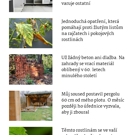
varuje ostatní
Jednoduchá opatření, která
pomáhají proti žlutým listům
na rajčatech i pokojových
rostlinách
Už žádný beton ani dlažba. Na
zahrady se vrací materiál
oblíbený v 60. letech
minulého století
Můj soused postavil pergolu
60 cm od mého plotu. O měsíc
později ho úřednice vyzvala,
aby ji zboural
Těmto rostlinám se ve vaší