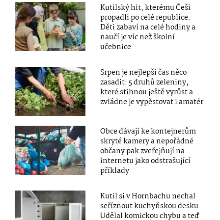
Kutilský hit, kterému Češi
propadli po celé republice.
Děti zabaví na celé hodiny a
naučí je víc než školní
učebnice
Srpen je nejlepší čas něco
zasadit: 5 druhů zeleniny,
které stihnou ještě vyrůst a
zvládne je vypěstovat i amatér
Obce dávají ke kontejnerům
skryté kamery a nepořádné
občany pak zveřejňují na
internetu jako odstrašující
příklady
Kutil si v Hornbachu nechal
seříznout kuchyňskou desku.
Udělal komickou chybu a teď