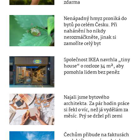
zdarma
Nenápadný hmyz proniká do
bytů po celém Česku. Při
nahánění ho nikdy
nerozmáčkněte, jinak si
zamoříte celý byt
Společnost IKEA navrhla „tiny
house“ o rozloze 34 m², aby
pomohla lidem bez peněz
Najali jsme bytového
architekta. Za pár hodin práce
si řekl o víc, než já vydělám za
měsíc. Prý se držel při zemi
Čechům přibude na fakturách