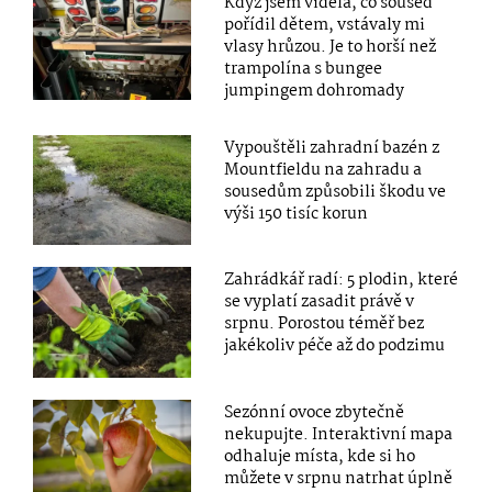
Když jsem viděla, co soused
pořídil dětem, vstávaly mi
vlasy hrůzou. Je to horší než
trampolína s bungee
jumpingem dohromady
Vypouštěli zahradní bazén z
Mountfieldu na zahradu a
sousedům způsobili škodu ve
výši 150 tisíc korun
Zahrádkář radí: 5 plodin, které
se vyplatí zasadit právě v
srpnu. Porostou téměř bez
jakékoliv péče až do podzimu
Sezónní ovoce zbytečně
nekupujte. Interaktivní mapa
odhaluje místa, kde si ho
můžete v srpnu natrhat úplně