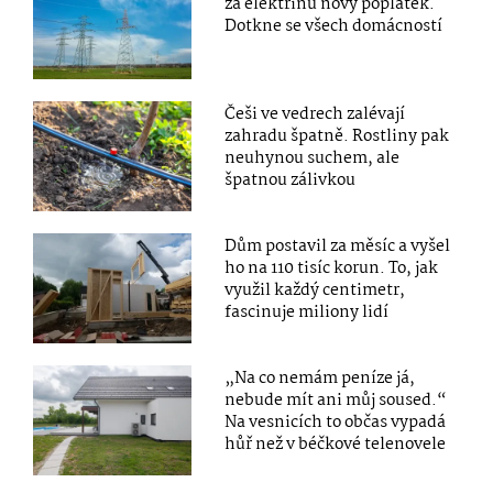
za elektřinu nový poplatek.
Dotkne se všech domácností
Češi ve vedrech zalévají
zahradu špatně. Rostliny pak
neuhynou suchem, ale
špatnou zálivkou
Dům postavil za měsíc a vyšel
ho na 110 tisíc korun. To, jak
využil každý centimetr,
fascinuje miliony lidí
„Na co nemám peníze já,
nebude mít ani můj soused.“
Na vesnicích to občas vypadá
hůř než v béčkové telenovele