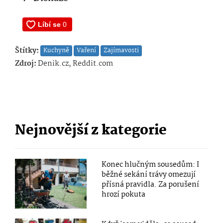
Štítky:
Kuchyně
Vaření
Zajímavosti
Zdroj:
Denik.cz, Reddit.com
Nejnovější z kategorie
Konec hlučným sousedům: I
běžné sekání trávy omezují
přísná pravidla. Za porušení
hrozí pokuta