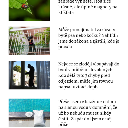
zahradě vyhněte. Jsou sice
krásné, ale úplné magnety na
klíšťata
Může pronajímatel zakázat v
bytě psa nebo kočku? Nahlídli
jsme do zákona a zjistili, kde je
pravda
Nejvíce se zloději vloupávají do
bytů v průběhu dovolených.
Kdo dělá tyto 3 chyby před
odjezdem, může jim rovnou
napsat uvítací dopis
Přešel jsem v bazénu z chloru
na slanou vodu v domnění, že
už ho nebudu muset nikdy
čistit. Za pár dní jsem o něj
přišel