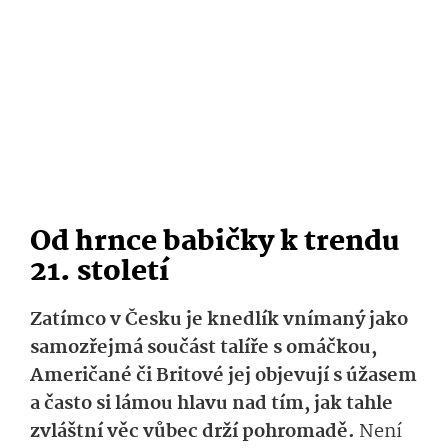
Od hrnce babičky k trendu
21. století
Zatímco v Česku je knedlík vnímaný jako
samozřejmá součást talíře s omáčkou,
Američané či Britové jej objevují s úžasem
a často si lámou hlavu nad tím, jak tahle
zvláštní věc vůbec drží pohromadě.
Není