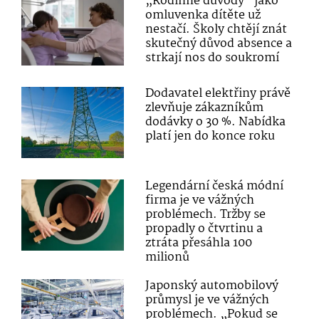
„Rodinné důvody“ jako
omluvenka dítěte už
nestačí. Školy chtějí znát
skutečný důvod absence a
strkají nos do soukromí
Dodavatel elektřiny právě
zlevňuje zákazníkům
dodávky o 30 %. Nabídka
platí jen do konce roku
Legendární česká módní
firma je ve vážných
problémech. Tržby se
propadly o čtvrtinu a
ztráta přesáhla 100
milionů
Japonský automobilový
průmysl je ve vážných
problémech. „Pokud se