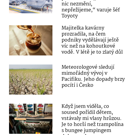
nic nezmění,
nepřežijeme,“ varuje šéf
Toyoty
Majitelka kavárny
prozradila, na čem
podniky vydělávají ještě
víc než na kohoutkové
vodě. V létě je to zlatý důl
Meteorologové sledují
mimořádný vývoj v
Pacifiku. Jeho dopady brzy
pocítí i Česko
Když jsem viděla, co
soused pořídil dětem,
vstávaly mi vlasy hrůzou.
Je to horší než trampolína
s bungee jumpingem