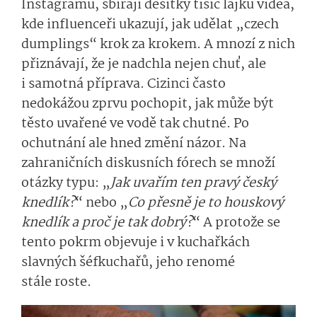
Instagramu, sbírají desítky tisíc lajků videa,
kde influenceři ukazují, jak udělat „czech
dumplings“ krok za krokem. A mnozí z nich
přiznávají, že je nadchla nejen chuť, ale
i samotná příprava. Cizinci často
nedokážou zprvu pochopit, jak může být
těsto uvařené ve vodě tak chutné. Po
ochutnání ale hned změní názor. Na
zahraničních diskusních fórech se množí
otázky typu: „
Jak uvařím ten pravý český
knedlík?
“ nebo „
Co přesně je to houskový
knedlík a proč je tak dobrý?
“ A protože se
tento pokrm objevuje i v kuchařkách
slavných šéfkuchařů, jeho renomé
stále roste.