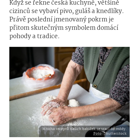
Když se řekne česká kuchyně, většině
cizinců se vybaví pivo, guláš a knedlíky.
Právě poslední jmenovaný pokrm je
přitom skutečným symbolem domácí
pohody a tradice.
Mnoho receptů našich babiček se vrací do módy.
Foto
: Shutterstock