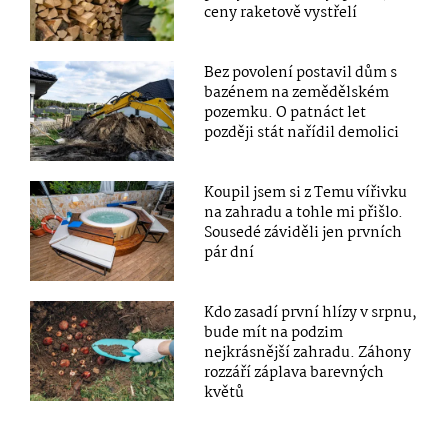
ceny raketově vystřelí
Bez povolení postavil dům s
bazénem na zemědělském
pozemku. O patnáct let
později stát nařídil demolici
Koupil jsem si z Temu vířivku
na zahradu a tohle mi přišlo.
Sousedé záviděli jen prvních
pár dní
Kdo zasadí první hlízy v srpnu,
bude mít na podzim
nejkrásnější zahradu. Záhony
rozzáří záplava barevných
květů