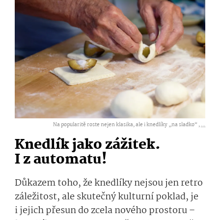
Na popularitě roste nejen klasika, ale i knedlíky „na sladko“ ,
...
Knedlík jako zážitek.
I z automatu!
Důkazem toho, že knedlíky nejsou jen retro
záležitost, ale skutečný kulturní poklad, je
i jejich přesun do zcela nového prostoru –