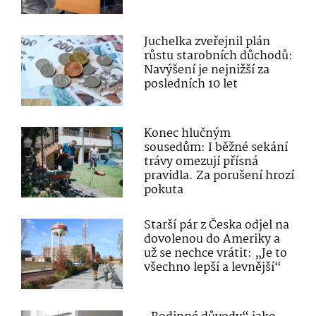
Juchelka zveřejnil plán
růstu starobních důchodů:
Navýšení je nejnižší za
posledních 10 let
Konec hlučným
sousedům: I běžné sekání
trávy omezují přísná
pravidla. Za porušení hrozí
pokuta
Starší pár z Česka odjel na
dovolenou do Ameriky a
už se nechce vrátit: „Je to
všechno lepší a levnější“