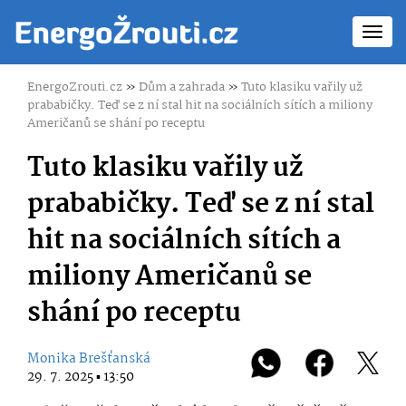
Toggl
navig
EnergoZrouti.cz
»
Dům a zahrada
»
Tuto klasiku vařily už
prababičky. Teď se z ní stal hit na sociálních sítích a miliony
Američanů se shání po receptu
Tuto klasiku vařily už
prababičky. Teď se z ní stal
hit na sociálních sítích a
miliony Američanů se
shání po receptu
Monika Brešťanská
29. 7. 2025 ▪ 13:50