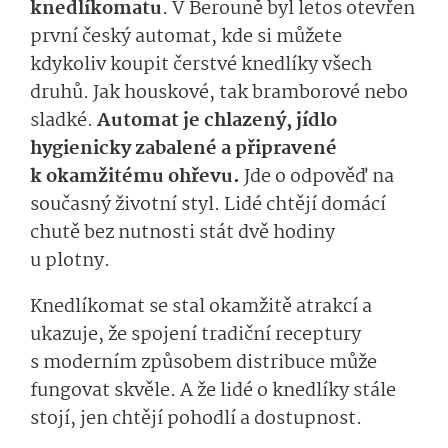
knedlíkomatu
. V Berouně byl letos otevřen
první český automat, kde si můžete
kdykoliv koupit čerstvé knedlíky všech
druhů. Jak houskové, tak bramborové nebo
sladké.
Automat je chlazený, jídlo
hygienicky zabalené a připravené
k okamžitému ohřevu.
Jde o odpověď na
současný životní styl. Lidé chtějí domácí
chutě bez nutnosti stát dvě hodiny
u plotny.
Knedlíkomat se stal okamžitě atrakcí a
ukazuje, že spojení tradiční receptury
s moderním způsobem distribuce může
fungovat skvěle. A že lidé o knedlíky stále
stojí, jen chtějí pohodlí a dostupnost.