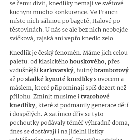
se čemu divit, knedlíky nemají ve světové
kuchyni mnoho konkurence. Ve Francii
místo nich sáhnou po bagetě, Italové po
těstovinách. U nás se ale bez nich neobejde
svíčková, rajská ani vepřo knedlo zelo.
Knedlík je český fenomén. Máme jich celou
paletu: od klasického
houskového
, přes
vzdušnější
karlovarský
, hutný
bramborový
až po
sladké kynuté knedlíky
s ovocem a
máslem, které připomínají spíš dezert než
přílohu. Zmínit musíme i
tvarohové
knedlíky
, které si podmanily generace dětí
i dospělých. A zatímco dřív se tyto
pochoutky podávaly téměř výhradně doma,
dnes se dostávají i na jídelní lístky