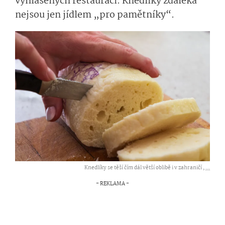
vyhlášených restaurací. Knedlíky zdaleka
nejsou jen jídlem „pro pamětníky“.
Knedlíky se těší čím dál větší oblibě i v zahraničí ,
...