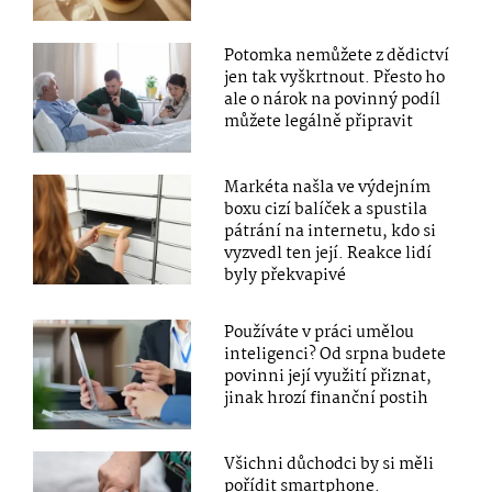
Potomka nemůžete z dědictví
jen tak vyškrtnout. Přesto ho
ale o nárok na povinný podíl
můžete legálně připravit
Markéta našla ve výdejním
boxu cizí balíček a spustila
pátrání na internetu, kdo si
vyzvedl ten její. Reakce lidí
byly překvapivé
Používáte v práci umělou
inteligenci? Od srpna budete
povinni její využití přiznat,
jinak hrozí finanční postih
Všichni důchodci by si měli
pořídit smartphone.