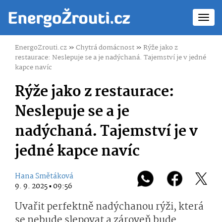
Toggl
navig
EnergoZrouti.cz
»
Chytrá domácnost
»
Rýže jako z
restaurace: Neslepuje se a je nadýchaná. Tajemství je v jedné
kapce navíc
Rýže jako z restaurace:
Neslepuje se a je
nadýchaná. Tajemství je v
jedné kapce navíc
Hana Smětáková
9. 9. 2025 ▪ 09:56
Uvařit perfektně nadýchanou rýži, která
se nebude slepovat a zároveň bude