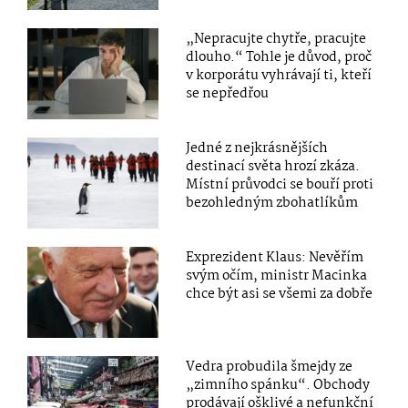
„Nepracujte chytře, pracujte
dlouho.“ Tohle je důvod, proč
v korporátu vyhrávají ti, kteří
se nepředřou
Jedné z nejkrásnějších
destinací světa hrozí zkáza.
Místní průvodci se bouří proti
bezohledným zbohatlíkům
Exprezident Klaus: Nevěřím
svým očím, ministr Macinka
chce být asi se všemi za dobře
Vedra probudila šmejdy ze
„zimního spánku“. Obchody
prodávají ošklivé a nefunkční