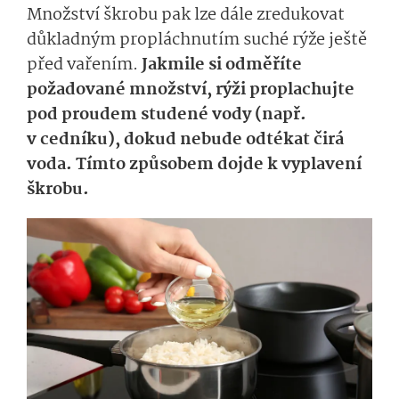
Množství škrobu pak lze dále zredukovat
důkladným propláchnutím suché rýže ještě
před vařením.
Jakmile si odměříte
požadované množství, rýži proplachujte
pod proudem studené vody (např.
v cedníku), dokud nebude odtékat čirá
voda. Tímto způsobem dojde k vyplavení
škrobu.