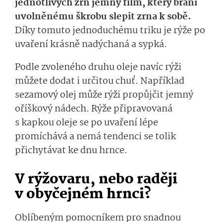
jednotlivých zrn jemný film, který brání
uvolněnému škrobu slepit zrna k sobě.
Díky tomuto jednoduchému triku je rýže po
uvaření krásně nadýchaná a sypká.
Podle zvoleného druhu oleje navíc rýži
můžete dodat i určitou chuť. Například
sezamový olej může rýži propůjčit jemný
oříškový nádech. Rýže připravovaná
s kapkou oleje se po uvaření lépe
promíchává a nemá tendenci se tolik
přichytávat ke dnu hrnce.
V rýžovaru, nebo raději
v obyčejném hrnci?
Oblíbeným pomocníkem pro snadnou