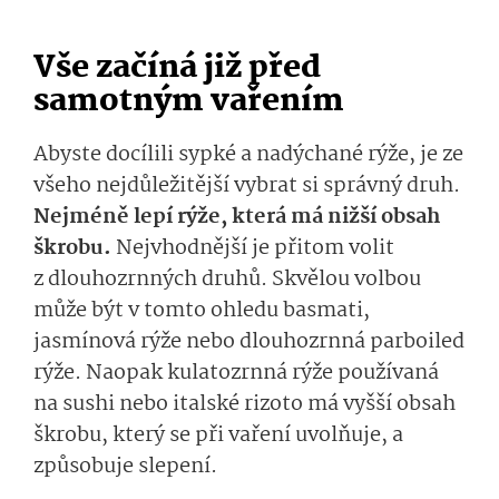
Vše začíná již před
samotným vařením
Abyste docílili sypké a nadýchané rýže, je ze
všeho nejdůležitější vybrat si správný druh.
Nejméně lepí rýže, která má nižší obsah
škrobu.
Nejvhodnější je přitom volit
z dlouhozrnných druhů. Skvělou volbou
může být v tomto ohledu basmati,
jasmínová rýže nebo dlouhozrnná parboiled
rýže. Naopak kulatozrnná rýže používaná
na sushi nebo italské rizoto má vyšší obsah
škrobu, který se při vaření uvolňuje, a
způsobuje slepení.