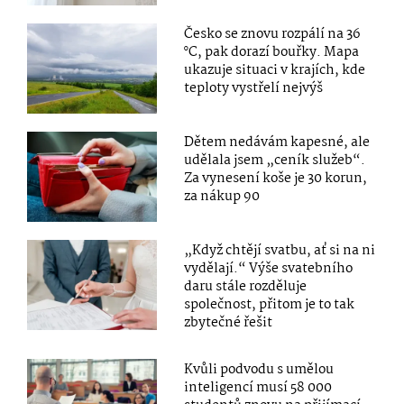
Česko se znovu rozpálí na 36
°C, pak dorazí bouřky. Mapa
ukazuje situaci v krajích, kde
teploty vystřelí nejvýš
Dětem nedávám kapesné, ale
udělala jsem „ceník služeb“.
Za vynesení koše je 30 korun,
za nákup 90
„Když chtějí svatbu, ať si na ni
vydělají.“ Výše svatebního
daru stále rozděluje
společnost, přitom je to tak
zbytečné řešit
Kvůli podvodu s umělou
inteligencí musí 58 000