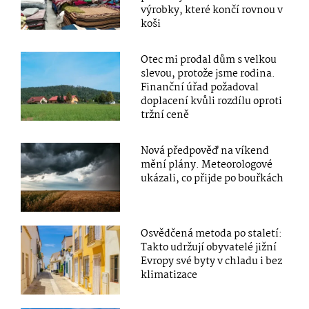
výrobky, které končí rovnou v
koši
Otec mi prodal dům s velkou
slevou, protože jsme rodina.
Finanční úřad požadoval
doplacení kvůli rozdílu oproti
tržní ceně
Nová předpověď na víkend
mění plány. Meteorologové
ukázali, co přijde po bouřkách
Osvědčená metoda po staletí:
Takto udržují obyvatelé jižní
Evropy své byty v chladu i bez
klimatizace