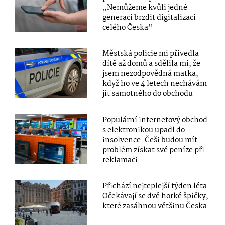
„Nemůžeme kvůli jedné
generaci brzdit digitalizaci
celého Česka“
Městská policie mi přivedla
dítě až domů a sdělila mi, že
jsem nezodpovědná matka,
když ho ve 4 letech nechávám
jít samotného do obchodu
Populární internetový obchod
s elektronikou upadl do
insolvence. Češi budou mít
problém získat své peníze při
reklamaci
Přichází nejteplejší týden léta:
Očekávají se dvě horké špičky,
které zasáhnou většinu Česka