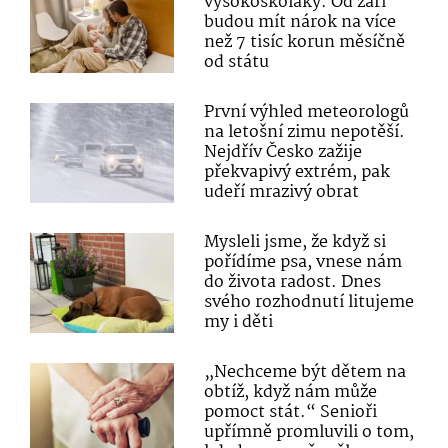
vysokoškoláky. Od září
budou mít nárok na více
než 7 tisíc korun měsíčně
od státu
První výhled meteorologů
na letošní zimu nepotěší.
Nejdřív Česko zažije
překvapivý extrém, pak
udeří mrazivý obrat
Mysleli jsme, že když si
pořídíme psa, vnese nám
do života radost. Dnes
svého rozhodnutí litujeme
my i děti
„Nechceme být dětem na
obtíž, když nám může
pomoct stát.“ Senioři
upřímně promluvili o tom,