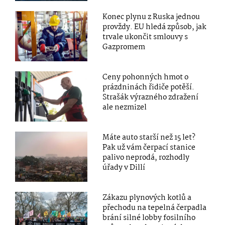
Konec plynu z Ruska jednou
provždy. EU hledá způsob, jak
trvale ukončit smlouvy s
Gazpromem
Ceny pohonných hmot o
prázdninách řidiče potěší.
Strašák výrazného zdražení
ale nezmizel
Máte auto starší než 15 let?
Pak už vám čerpací stanice
palivo neprodá, rozhodly
úřady v Dillí
Zákazu plynových kotlů a
přechodu na tepelná čerpadla
brání silné lobby fosilního