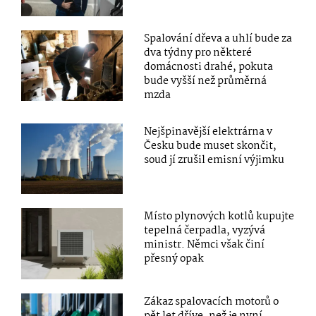
Spalování dřeva a uhlí bude za
dva týdny pro některé
domácnosti drahé, pokuta
bude vyšší než průměrná
mzda
Nejšpinavější elektrárna v
Česku bude muset skončit,
soud jí zrušil emisní výjimku
Místo plynových kotlů kupujte
tepelná čerpadla, vyzývá
ministr. Němci však činí
přesný opak
Zákaz spalovacích motorů o
pět let dříve, než je nyní