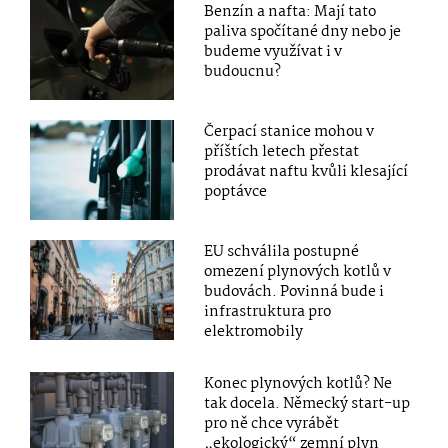
Benzín a nafta: Mají tato
paliva spočítané dny nebo je
budeme využívat i v
budoucnu?
Čerpací stanice mohou v
příštích letech přestat
prodávat naftu kvůli klesající
poptávce
EU schválila postupné
omezení plynových kotlů v
budovách. Povinná bude i
infrastruktura pro
elektromobily
Konec plynových kotlů? Ne
tak docela. Německý start-up
pro ně chce vyrábět
„ekologický“ zemní plyn