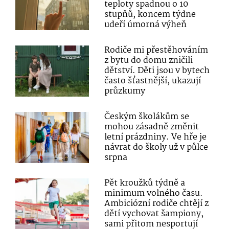
teploty spadnou o 10
stupňů, koncem týdne
udeří úmorná výheň
Rodiče mi přestěhováním
z bytu do domu zničili
dětství. Děti jsou v bytech
často šťastnější, ukazují
průzkumy
Českým školákům se
mohou zásadně změnit
letní prázdniny. Ve hře je
návrat do školy už v půlce
srpna
Pět kroužků týdně a
minimum volného času.
Ambiciózní rodiče chtějí z
dětí vychovat šampiony,
sami přitom nesportují