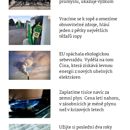
průmyslu, ukazuje výzkum
Vracíme se k ropě a omezíme
obnovitelné zdroje, hlásí
jeden z pětky největších
těžařů ropy
EU spáchala ekologickou
sebevraždu. Vydělá na tom
Čína, která získává levnou
energii z nových uhelných
elektráren
Zaplatíme tisíce navíc za
zemní plyn. Cena letí nahoru,
v zásobnících je méně plynu
než v krizových letech
Užijte si poslední dva roky