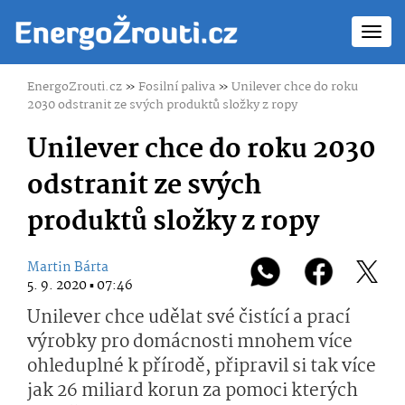
Toggl
navig
EnergoZrouti.cz
»
Fosilní paliva
»
Unilever chce do roku
2030 odstranit ze svých produktů složky z ropy
Unilever chce do roku 2030
odstranit ze svých
produktů složky z ropy
Martin Bárta
5. 9. 2020 ▪ 07:46
Unilever chce udělat své čistící a prací
výrobky pro domácnosti mnohem více
ohleduplné k přírodě, připravil si tak více
jak 26 miliard korun za pomoci kterých