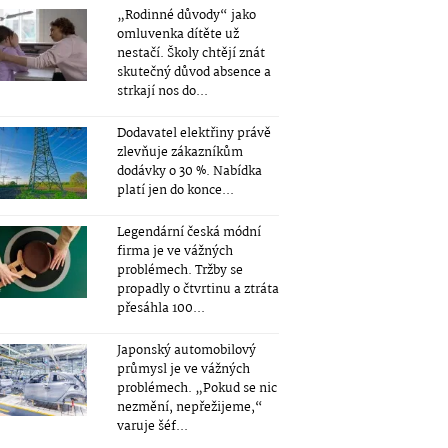
„Rodinné důvody“ jako
omluvenka dítěte už
nestačí. Školy chtějí znát
skutečný důvod absence a
strkají nos do...
Dodavatel elektřiny právě
zlevňuje zákazníkům
dodávky o 30 %. Nabídka
platí jen do konce...
Legendární česká módní
firma je ve vážných
problémech. Tržby se
propadly o čtvrtinu a ztráta
přesáhla 100...
Japonský automobilový
průmysl je ve vážných
problémech. „Pokud se nic
nezmění, nepřežijeme,“
varuje šéf...