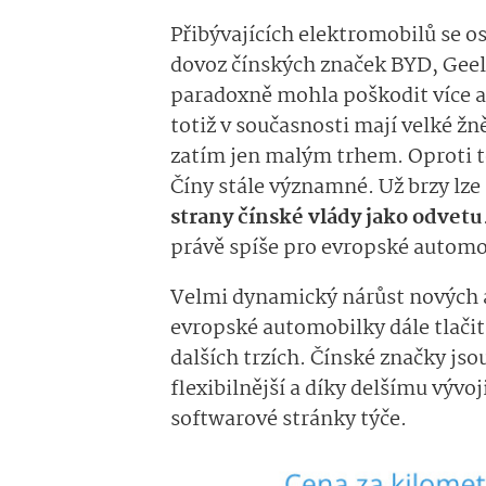
Přibývajících elektromobilů se o
dovoz čínských značek BYD, Gee
paradoxně mohla poškodit více a
totiž v současnosti mají velké žn
zatím jen malým trhem. Oproti 
Číny stále významné. Už brzy lze
strany čínské vlády jako odvetu
právě spíše pro evropské automo
Velmi dynamický nárůst nových 
evropské automobilky dále tlači
dalších trzích. Čínské značky js
flexibilnější a díky delšímu vývoj
softwarové stránky týče.