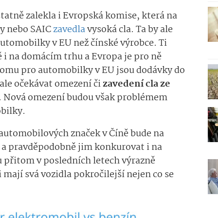
statně zalekla i Evropská komise, která na
ly nebo SAIC
zavedla
vysoká cla. Ta by ale
utomobilky v EU než čínské výrobce. Ti
ě i na domácím trhu a Evropa je pro ně
tomu pro automobilky v EU jsou dodávky do
 ale očekávat omezení či
zavedení cla ze
. Nová omezení budou však problémem
bilky.
automobilových značek v Číně bude na
t a pravděpodobně jim konkurovat i na
ou přitom v posledních letech výrazně
i mají svá vozidla pokročilejší nejen co se