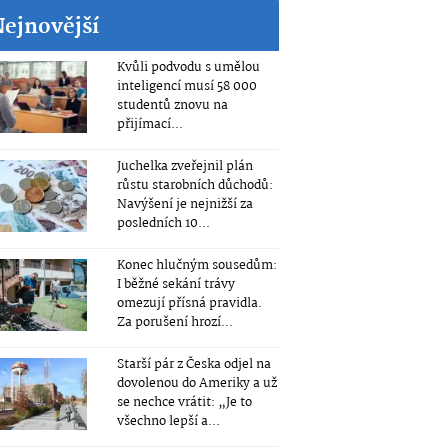
Nejnovější
Kvůli podvodu s umělou
inteligencí musí 58 000
studentů znovu na
přijímací...
Juchelka zveřejnil plán
růstu starobních důchodů:
Navýšení je nejnižší za
posledních 10...
Konec hlučným sousedům:
I běžné sekání trávy
omezují přísná pravidla.
Za porušení hrozí...
Starší pár z Česka odjel na
dovolenou do Ameriky a už
se nechce vrátit: „Je to
všechno lepší a...