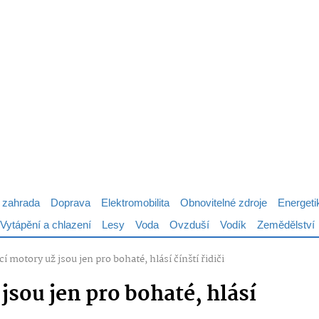
 zahrada
Doprava
Elektromobilita
Obnovitelné zdroje
Energeti
Vytápění a chlazení
Lesy
Voda
Ovzduší
Vodík
Zemědělství
í motory už jsou jen pro bohaté, hlásí čínští řidiči
jsou jen pro bohaté, hlásí