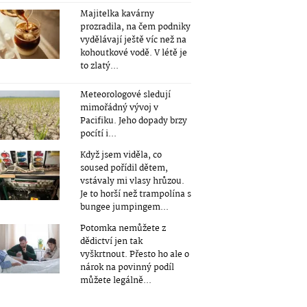
Majitelka kavárny
prozradila, na čem podniky
vydělávají ještě víc než na
kohoutkové vodě. V létě je
to zlatý...
Meteorologové sledují
mimořádný vývoj v
Pacifiku. Jeho dopady brzy
pocítí i...
Když jsem viděla, co
soused pořídil dětem,
vstávaly mi vlasy hrůzou.
Je to horší než trampolína s
bungee jumpingem...
Potomka nemůžete z
dědictví jen tak
vyškrtnout. Přesto ho ale o
nárok na povinný podíl
můžete legálně...