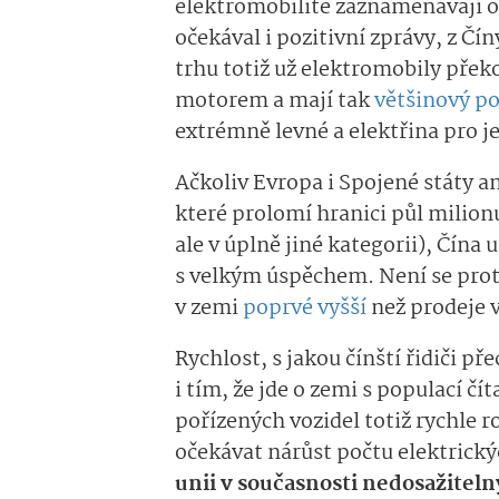
elektromobilitě zaznamenávají 
očekával i pozitivní zprávy, z Č
trhu totiž už elektromobily přek
motorem a mají tak
většinový po
extrémně levné a elektřina pro jej
Ačkoliv Evropa i Spojené státy a
které prolomí hranici půl milion
ale v úplně jiné kategorii), Čína
s velkým úspěchem. Není se prot
v zemi
poprvé vyšší
než prodeje 
Rychlost, s jakou čínští řidiči př
i tím, že jde o zemi s populací čí
pořízených vozidel totiž rychle ro
očekávat nárůst počtu elektrick
unii v současnosti nedosažite