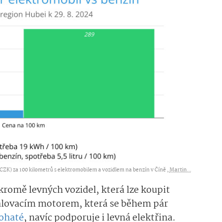
CZK) za 100 kilometrů s elektromobilem a vozidlem na benzín v Číně ,
Martin...
kromě levných vozidel, která lze koupit
spalovacím motorem, která se během pár
bohaté
, navíc podporuje i levná elektřina.