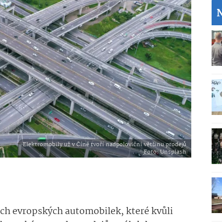
Elektromobily už v Číně tvoří nadpoloviční většinu prodejů
Foto
: Unsplash
ch evropských automobilek, které kvůli