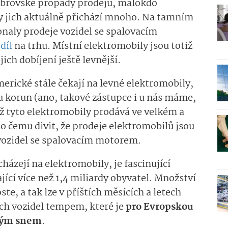
obrovské propady prodejů, málokdo
íny jich aktuálně přichází mnoho. Na tamním
onaly prodeje vozidel se spalovacím
díl
na trhu. Místní elektromobily jsou totiž
ich dobíjení ještě levnější.
merické stále čekají na levné elektromobily,
u korun (ano, takové zástupce i u nás máme,
 už tyto elektromobily prodává ve velkém a
o čemu divit, že prodeje elektromobilů jsou
vozidel se spalovacím motorem.
echázejí na elektromobily, je fascinující
tající více než 1,4 miliardy obyvatel. Množství
ste, a tak lze v příštích měsících a letech
ých vozidel tempem, které je
pro Evropskou
lným snem
.