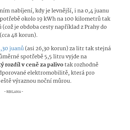
ím nabíjení, kdy je levnější, i na 0,4 juanu
spotřebě okolo 19 kWh na 100 kilometrů tak
 (což je obdoba cesty například z Prahy do
(cca 48 korun).
,30 juanů
(asi 26,30 korun) za litr tak stejná
měrné spotřebě 5,5 litru vyjde na
ý rozdíl v ceně za palivo
tak rozhodně
dporované elektromobilitě, která pro
ještě výraznou noční můrou.