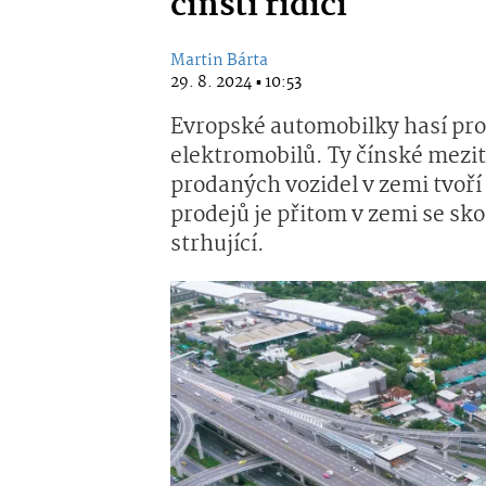
čínští řidiči
Martin Bárta
29. 8. 2024 ▪ 10:53
Evropské automobilky hasí pr
elektromobilů. Ty čínské mezit
prodaných vozidel v zemi tvoří
prodejů je přitom v zemi se sko
strhující.