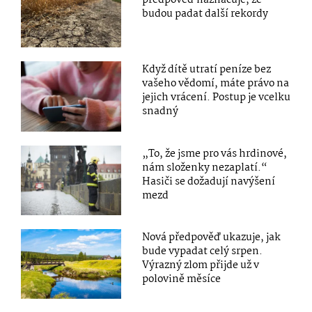
předpověď naznačuje, že
budou padat další rekordy
Když dítě utratí peníze bez
vašeho vědomí, máte právo na
jejich vrácení. Postup je vcelku
snadný
„To, že jsme pro vás hrdinové,
nám složenky nezaplatí.“
Hasiči se dožadují navýšení
mezd
Nová předpověď ukazuje, jak
bude vypadat celý srpen.
Výrazný zlom přijde už v
polovině měsíce