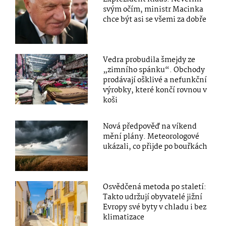
svým očím, ministr Macinka
chce být asi se všemi za dobře
Vedra probudila šmejdy ze
„zimního spánku“. Obchody
prodávají ošklivé a nefunkční
výrobky, které končí rovnou v
koši
Nová předpověď na víkend
mění plány. Meteorologové
ukázali, co přijde po bouřkách
Osvědčená metoda po staletí:
Takto udržují obyvatelé jižní
Evropy své byty v chladu i bez
klimatizace