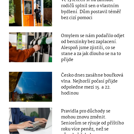
Ve 13 letech si na zahradě
rodičů splnil sen o vlastním
bydlení. Dům postavil téměř
bez cizí pomoci
Omylem se nám podařilo odjet
od benzinky bez zaplacení.
Alespoň jsme zjistili, co se
stane a za jak dlouho se na to
přijde
Česko dnes zasáhne bouřková
vlna. Nejhorší počasí přijde
odpoledne mezi 15. a 22.
hodinou
Pravidla pro důchody se
mohou znovu změnit.
Seniorům se rýsuje od příštího
roku více peněz, než se