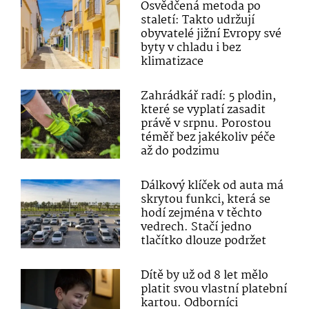
Osvědčená metoda po
staletí: Takto udržují
obyvatelé jižní Evropy své
byty v chladu i bez
klimatizace
Zahrádkář radí: 5 plodin,
které se vyplatí zasadit
právě v srpnu. Porostou
téměř bez jakékoliv péče
až do podzimu
Dálkový klíček od auta má
skrytou funkci, která se
hodí zejména v těchto
vedrech. Stačí jedno
tlačítko dlouze podržet
Dítě by už od 8 let mělo
platit svou vlastní platební
kartou. Odborníci