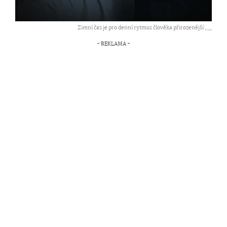
Zimní čas je pro denní rytmus člověka přirozenější ,
...