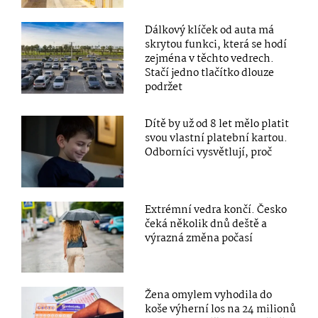
Dálkový klíček od auta má
skrytou funkci, která se hodí
zejména v těchto vedrech.
Stačí jedno tlačítko dlouze
podržet
Dítě by už od 8 let mělo platit
svou vlastní platební kartou.
Odborníci vysvětlují, proč
Extrémní vedra končí. Česko
čeká několik dnů deště a
výrazná změna počasí
Žena omylem vyhodila do
koše výherní los na 24 milionů