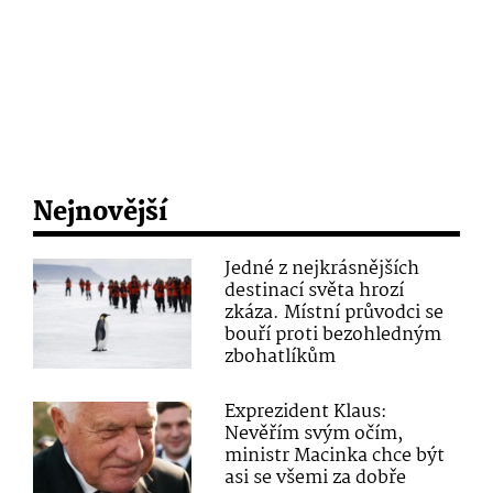
Nejnovější
Jedné z nejkrásnějších
destinací světa hrozí
zkáza. Místní průvodci se
bouří proti bezohledným
zbohatlíkům
Exprezident Klaus:
Nevěřím svým očím,
ministr Macinka chce být
asi se všemi za dobře