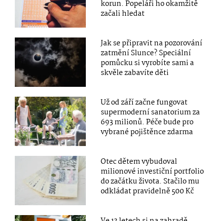
korun. Popeláři ho okamžitě
začali hledat
Jak se připravit na pozorování
zatmění Slunce? Speciální
pomůcku si vyrobíte sami a
skvěle zabavíte děti
Už od září začne fungovat
supermoderní sanatorium za
693 milionů. Péče bude pro
vybrané pojištěnce zdarma
Otec dětem vybudoval
milionové investiční portfolio
do začátku života. Stačilo mu
odkládat pravidelně 500 Kč