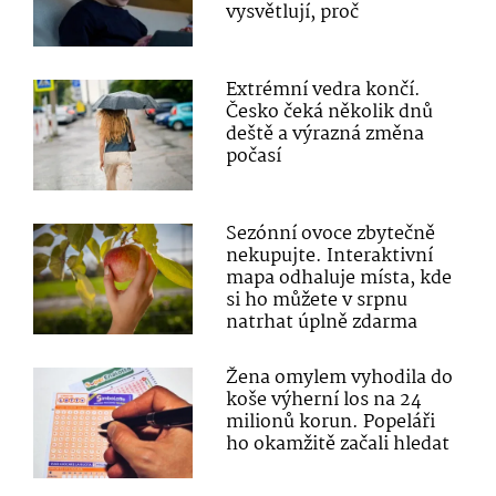
vysvětlují, proč
Extrémní vedra končí.
Česko čeká několik dnů
deště a výrazná změna
počasí
Sezónní ovoce zbytečně
nekupujte. Interaktivní
mapa odhaluje místa, kde
si ho můžete v srpnu
natrhat úplně zdarma
Žena omylem vyhodila do
koše výherní los na 24
milionů korun. Popeláři
ho okamžitě začali hledat