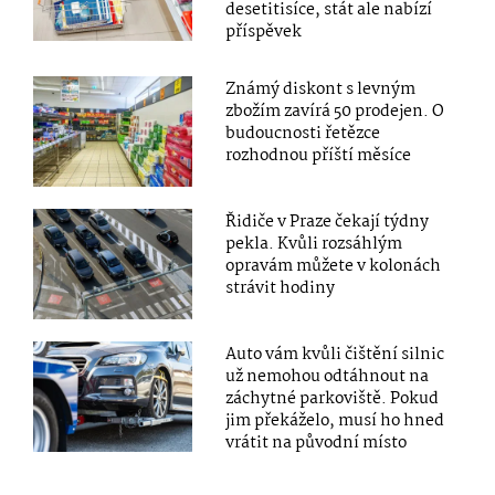
desetitisíce, stát ale nabízí
příspěvek
Známý diskont s levným
zbožím zavírá 50 prodejen. O
budoucnosti řetězce
rozhodnou příští měsíce
Řidiče v Praze čekají týdny
pekla. Kvůli rozsáhlým
opravám můžete v kolonách
strávit hodiny
Auto vám kvůli čištění silnic
už nemohou odtáhnout na
záchytné parkoviště. Pokud
jim překáželo, musí ho hned
vrátit na původní místo