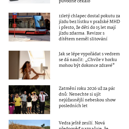
původně čekalo
11letý chlapec dostal pokutu za
jízdu bez lístku v pražské MHD
i přesto, že děti do 15 let mají
jízdu zdarma. Revizor s
dítětem neměl slitování
Jak se lépe vypořádat s vedrem
se dá naučit: „Chvíle v horku
mohou být dokonce zdravé"
Zatmění roku 2026 už za pár
dnů: Nenechte si ujít
nejúžasnější nebeskou show
posledních let
Vedra ještě zesílí. Nová