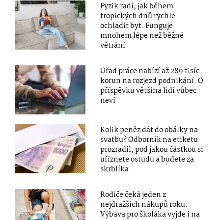
Fyzik radí, jak během
tropických dnů rychle
ochladit byt. Funguje
mnohem lépe než běžné
větrání
Úřad práce nabízí až 289 tisíc
korun na rozjezd podnikání. O
příspěvku většina lidí vůbec
neví
Kolik peněz dát do obálky na
svatbu? Odborník na etiketu
prozradil, pod jakou částkou si
uříznete ostudu a budete za
skrblíka
Rodiče čeká jeden z
nejdražších nákupů roku.
Výbava pro školáka vyjde i na