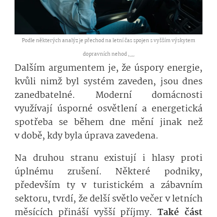
Podle některých analýz je přechod na letní čas spojen s vyšším výskytem
dopravních nehod ,
...
Dalším argumentem je, že úspory energie,
kvůli nimž byl systém zaveden, jsou dnes
zanedbatelné. Moderní domácnosti
využívají úsporné osvětlení a energetická
spotřeba se během dne mění jinak než
v době, kdy byla úprava zavedena.
Na druhou stranu existují i hlasy proti
úplnému zrušení. Některé podniky,
především ty v turistickém a zábavním
sektoru, tvrdí, že delší světlo večer v letních
měsících přináší vyšší příjmy.
Také část