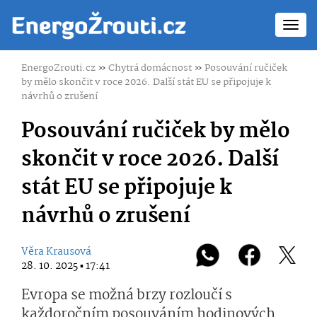
Toggl
navig
EnergoZrouti.cz
»
Chytrá domácnost
»
Posouvání ručiček
by mělo skončit v roce 2026. Další stát EU se připojuje k
návrhů o zrušení
Posouvání ručiček by mělo
skončit v roce 2026. Další
stát EU se připojuje k
návrhů o zrušení
Věra Krausová
28. 10. 2025 ▪ 17:41
Evropa se možná brzy rozloučí s
každoročním posouváním hodinových