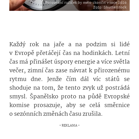
Posouvání ručiček by mělo skončit v roce 2026
Foto
: Shutterstock
Každý rok na jaře a na podzim si lidé
v Evropě přetáčejí čas na hodinkách. Letní
čas má přinášet úspory energie a více světla
večer, zimní čas zase návrat k přirozenému
rytmu dne. Jenže čím dál víc států se
shoduje na tom, že tento zvyk už postrádá
smysl. Španělsko proto na půdě Evropské
komise prosazuje, aby se celá směrnice
o sezónních změnách času zrušila.