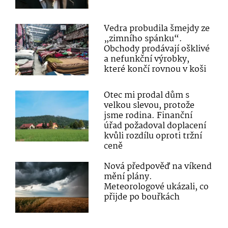
Vedra probudila šmejdy ze
„zimního spánku“.
Obchody prodávají ošklivé
a nefunkční výrobky,
které končí rovnou v koši
Otec mi prodal dům s
velkou slevou, protože
jsme rodina. Finanční
úřad požadoval doplacení
kvůli rozdílu oproti tržní
ceně
Nová předpověď na víkend
mění plány.
Meteorologové ukázali, co
přijde po bouřkách