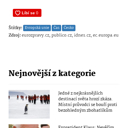
Štítky:
Evropská unie
Čas
Česko
Zdroj:
eurozpravy.cz, publico.cz, idnes.cz, ec.europa.eu
Nejnovější z kategorie
Jedné z nejkrásnějších
destinací světa hrozí zkáza.
Místní průvodci se bouří proti
bezohledným zbohatlíkům
Exprezident Klaus: Nevěřím