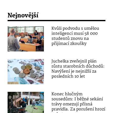
Nejnovější
Kvůli podvodu s umělou
inteligencí musí 58 000
studentů znovu na
přijímací zkoušky
Juchelka zveřejnil plán
růstu starobních důchodů:
Navýšení je nejnižší za
posledních 10 let
Konec hlučným
sousedům: I běžné sekání
trávy omezují přísná
pravidla. Za porušení hrozí