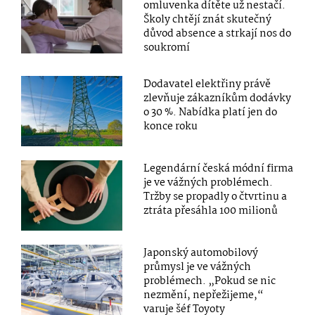
omluvenka dítěte už nestačí.
Školy chtějí znát skutečný
důvod absence a strkají nos do
soukromí
Dodavatel elektřiny právě
zlevňuje zákazníkům dodávky
o 30 %. Nabídka platí jen do
konce roku
Legendární česká módní firma
je ve vážných problémech.
Tržby se propadly o čtvrtinu a
ztráta přesáhla 100 milionů
Japonský automobilový
průmysl je ve vážných
problémech. „Pokud se nic
nezmění, nepřežijeme,“
varuje šéf Toyoty