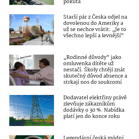
pokuta
Starší pár z Česka odjel na
dovolenou do Ameriky a
už se nechce vrátit: „Je to
všechno lepší a levnější“
„Rodinné důvody“ jako
omluvenka dítěte už
nestačí. Školy chtějí znát
skutečný důvod absence a
strkají nos do soukromí
Dodavatel elektřiny právě
zlevňuje zákazníkům
dodávky o 30 %. Nabídka
platí jen do konce roku
Legendární česká módní