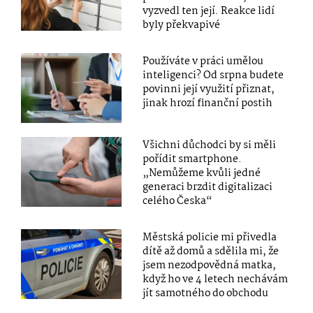
vyzvedl ten její. Reakce lidí
byly překvapivé
Používáte v práci umělou
inteligenci? Od srpna budete
povinni její využití přiznat,
jinak hrozí finanční postih
Všichni důchodci by si měli
pořídit smartphone.
„Nemůžeme kvůli jedné
generaci brzdit digitalizaci
celého Česka“
Městská policie mi přivedla
dítě až domů a sdělila mi, že
jsem nezodpovědná matka,
když ho ve 4 letech nechávám
jít samotného do obchodu