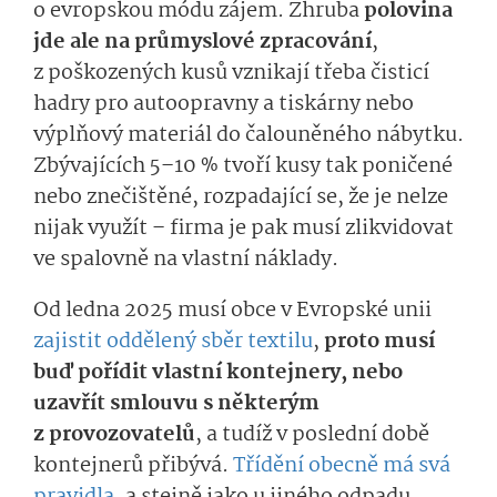
o evropskou módu zájem. Zhruba
polovina
jde ale na průmyslové zpracování
,
z poškozených kusů vznikají třeba čisticí
hadry pro autoopravny a tiskárny nebo
výplňový materiál do čalouněného nábytku.
Zbývajících 5–10 % tvoří kusy tak poničené
nebo znečištěné, rozpadající se, že je nelze
nijak využít – firma je pak musí zlikvidovat
ve spalovně na vlastní náklady.
Od ledna 2025 musí obce v Evropské unii
zajistit oddělený sběr textilu
,
proto musí
buď pořídit vlastní kontejnery, nebo
uzavřít smlouvu s některým
z provozovatelů
, a tudíž v poslední době
kontejnerů přibývá.
Třídění obecně má svá