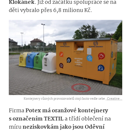
Klokánek
. Již od začátku spolupráce se na
děti vybralo přes 6,8 milionu Kč.
Kontejnery různých provozovatelů stojí často vedle sebe ,
Creative...
Firma
Potex má oranžové kontejnery
s označením TEXTIL
a třídí oblečení na
míru
neziskovkám jako jsou Oděvní