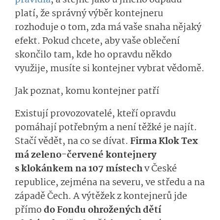
pravidla
, a stejně jako u jiného odpadu
platí, že správný výběr kontejneru
rozhoduje o tom, zda má vaše snaha nějaký
efekt. Pokud chcete, aby vaše oblečení
skončilo tam, kde ho opravdu někdo
využije, musíte si kontejner vybrat vědomě.
Jak poznat, komu kontejner patří
Existují provozovatelé, kteří opravdu
pomáhají potřebným a není těžké je najít.
Stačí vědět, na co se dívat.
Firma Klok Tex
má zeleno-červené kontejnery
s klokánkem na 107 místech
v České
republice, zejména na severu, ve středu a na
západě Čech. A výtěžek z kontejnerů jde
přímo
do Fondu ohrožených dětí