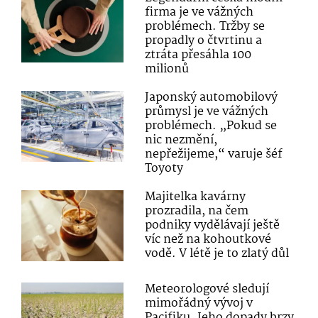
firma je ve vážných
problémech. Tržby se
propadly o čtvrtinu a
ztráta přesáhla 100
milionů
Japonský automobilový
průmysl je ve vážných
problémech. „Pokud se
nic nezmění,
nepřežijeme,“ varuje šéf
Toyoty
Majitelka kavárny
prozradila, na čem
podniky vydělávají ještě
víc než na kohoutkové
vodě. V létě je to zlatý důl
Meteorologové sledují
mimořádný vývoj v
Pacifiku. Jeho dopady brzy