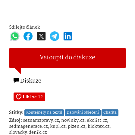
Sdílejte článek
Vstoupit do diskuze
Diskuze
Štítky:
Kontejnery na textil
Darování oblečení
Charita
Zdroj:
seznamzpravy.cz, novinky.cz, ekolist.cz,
sedmagenerace.cz, kupi.cz, plzen.cz, kloktex.cz,
slovacky.denik.cz