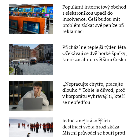
Populární internetový obchod
s elektronikou upadl do
insolvence. Češi budou mít
problém získat své peníze při
reklamaci
Přichází nejteplejší týden léta:
Očekávají se dvě horké špičky,
které zasáhnou většinu Česka
„Nepracujte chytře, pracujte
dlouho.“ Tohle je důvod, proč
v korporátu vyhrávají ti, kteří
se nepředřou
Jedné z nejkrásnějších
destinací světa hrozí zkáza.
Místní průvodci se bouří proti