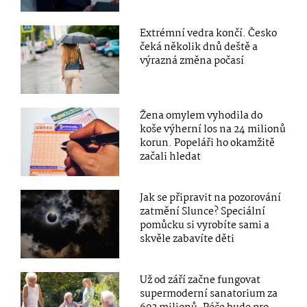
Extrémní vedra končí. Česko
čeká několik dnů deště a
výrazná změna počasí
Žena omylem vyhodila do
koše výherní los na 24 milionů
korun. Popeláři ho okamžitě
začali hledat
Jak se připravit na pozorování
zatmění Slunce? Speciální
pomůcku si vyrobíte sami a
skvěle zabavíte děti
Už od září začne fungovat
supermoderní sanatorium za