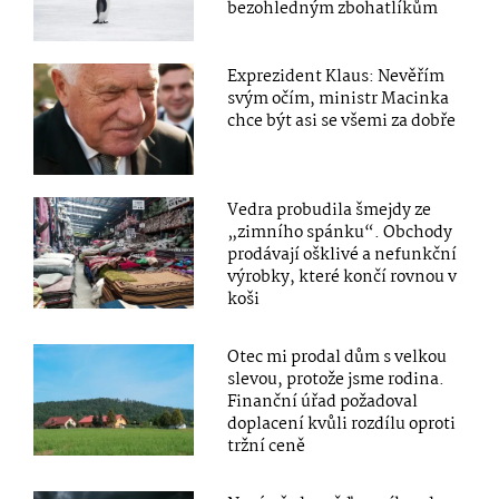
bezohledným zbohatlíkům
Exprezident Klaus: Nevěřím
svým očím, ministr Macinka
chce být asi se všemi za dobře
Vedra probudila šmejdy ze
„zimního spánku“. Obchody
prodávají ošklivé a nefunkční
výrobky, které končí rovnou v
koši
Otec mi prodal dům s velkou
slevou, protože jsme rodina.
Finanční úřad požadoval
doplacení kvůli rozdílu oproti
tržní ceně