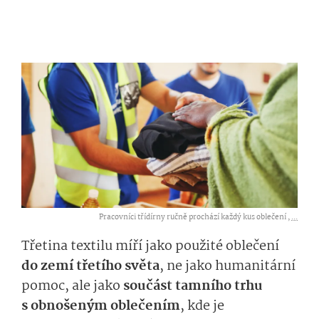
Pracovníci třídírny ručně prochází každý kus oblečení ,
...
Třetina textilu míří jako použité oblečení
do zemí třetího světa
, ne jako humanitární
pomoc, ale jako
součást tamního trhu
s obnošeným oblečením
, kde je