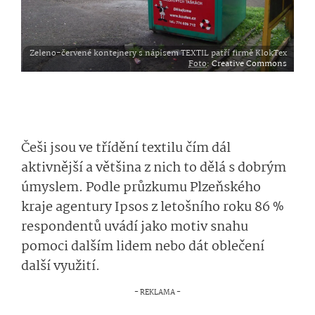
Zeleno-červené kontejnery s nápisem TEXTIL patří firmě KlokTex
Foto
:
Creative Commons
Češi jsou ve třídění textilu čím dál
aktivnější a většina z nich to dělá s dobrým
úmyslem. Podle průzkumu Plzeňského
kraje agentury Ipsos z letošního roku 86 %
respondentů uvádí jako motiv snahu
pomoci dalším lidem nebo dát oblečení
další využití.