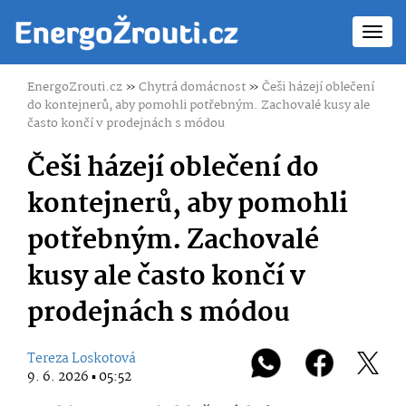
Toggl
navig
EnergoZrouti.cz
»
Chytrá domácnost
»
Češi házejí oblečení
do kontejnerů, aby pomohli potřebným. Zachovalé kusy ale
často končí v prodejnách s módou
Češi házejí oblečení do
kontejnerů, aby pomohli
potřebným. Zachovalé
kusy ale často končí v
prodejnách s módou
Tereza Loskotová
9. 6. 2026 ▪ 05:52