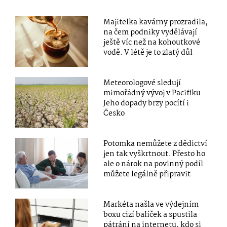
Majitelka kavárny prozradila,
na čem podniky vydělávají
ještě víc než na kohoutkové
vodě. V létě je to zlatý důl
Meteorologové sledují
mimořádný vývoj v Pacifiku.
Jeho dopady brzy pocítí i
Česko
Potomka nemůžete z dědictví
jen tak vyškrtnout. Přesto ho
ale o nárok na povinný podíl
můžete legálně připravit
Markéta našla ve výdejním
boxu cizí balíček a spustila
pátrání na internetu, kdo si