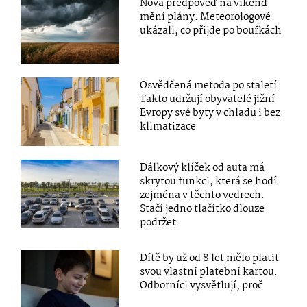
Nová předpověď na víkend
mění plány. Meteorologové
ukázali, co přijde po bouřkách
Osvědčená metoda po staletí:
Takto udržují obyvatelé jižní
Evropy své byty v chladu i bez
klimatizace
Dálkový klíček od auta má
skrytou funkci, která se hodí
zejména v těchto vedrech.
Stačí jedno tlačítko dlouze
podržet
Dítě by už od 8 let mělo platit
svou vlastní platební kartou.
Odborníci vysvětlují, proč