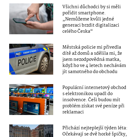
Všichni důchodci by si měli
pořídit smartphone.
„Nemůžeme kvůli jedné
generaci brzdit digitalizaci
celého Česka“
Městská policie mi přivedla
dítě až domů a sdělila mi, že
jsem nezodpovědná matka,
když ho ve 4 letech nechávám
jít samotného do obchodu
Populární internetový obchod
s elektronikou upadl do
insolvence. Češi budou mít
problém získat své peníze při
reklamaci
Přichází nejteplejší týden léta:
Očekávají se dvě horké špičky,