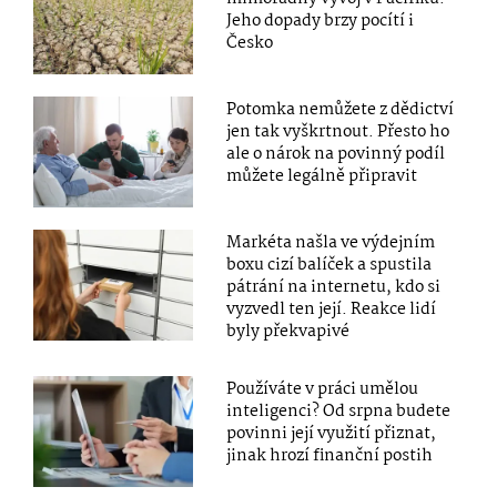
Jeho dopady brzy pocítí i
Česko
Potomka nemůžete z dědictví
jen tak vyškrtnout. Přesto ho
ale o nárok na povinný podíl
můžete legálně připravit
Markéta našla ve výdejním
boxu cizí balíček a spustila
pátrání na internetu, kdo si
vyzvedl ten její. Reakce lidí
byly překvapivé
Používáte v práci umělou
inteligenci? Od srpna budete
povinni její využití přiznat,
jinak hrozí finanční postih