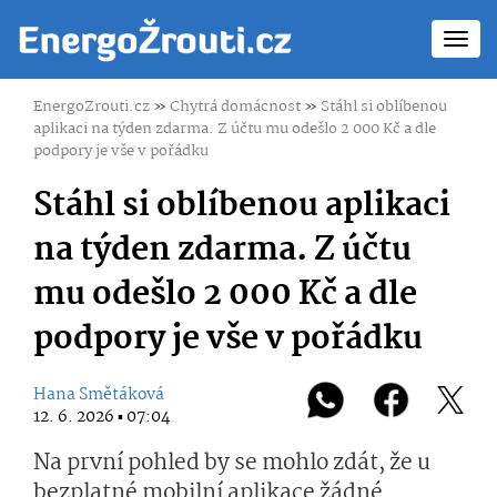
Toggl
navig
EnergoZrouti.cz
»
Chytrá domácnost
»
Stáhl si oblíbenou
aplikaci na týden zdarma. Z účtu mu odešlo 2 000 Kč a dle
podpory je vše v pořádku
Stáhl si oblíbenou aplikaci
na týden zdarma. Z účtu
mu odešlo 2 000 Kč a dle
podpory je vše v pořádku
Hana Smětáková
12. 6. 2026 ▪ 07:04
Na první pohled by se mohlo zdát, že u
bezplatné mobilní aplikace žádné