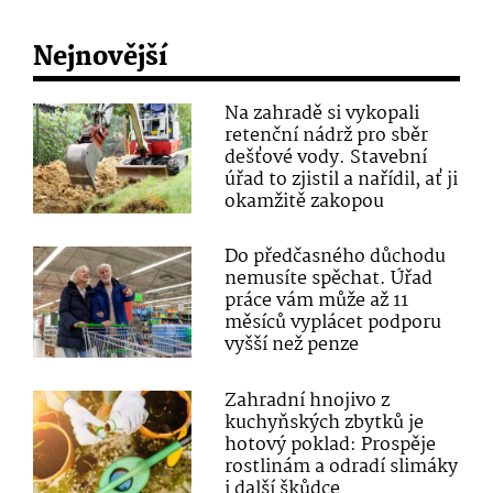
Nejnovější
Na zahradě si vykopali
retenční nádrž pro sběr
dešťové vody. Stavební
úřad to zjistil a nařídil, ať ji
okamžitě zakopou
Do předčasného důchodu
nemusíte spěchat. Úřad
práce vám může až 11
měsíců vyplácet podporu
vyšší než penze
Zahradní hnojivo z
kuchyňských zbytků je
hotový poklad: Prospěje
rostlinám a odradí slimáky
i další škůdce