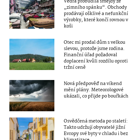
Vedra probudila šmejdy ze
„zimního spánku“. Obchody
prodávají ošklivé a nefunkční
výrobky, které končí rovnou v
koši
Otec mi prodal dům s velkou
slevou, protože jsme rodina.
Finanční úřad požadoval
doplacení kvůli rozdílu oproti
tržní ceně
Nová předpověď na víkend
mění plány. Meteorologové
ukázali, co přijde po bouřkách
Osvědčená metoda po staletí:
Takto udržují obyvatelé jižní
Evropy své byty v chladu i bez
klimatizace