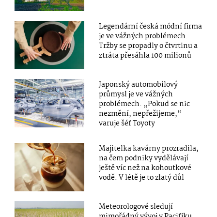
Legendární česká módní firma
je ve vážných problémech.
Tržby se propadly o čtvrtinu a
ztráta přesáhla 100 milionů
Japonský automobilový
průmysl je ve vážných
problémech. „Pokud se nic
nezmění, nepřežijeme,“
varuje šéf Toyoty
Majitelka kavárny prozradila,
na čem podniky vydělávají
ještě víc než na kohoutkové
vodě. V létě je to zlatý důl
Meteorologové sledují
mimořádný vývoj v Pacifiku.