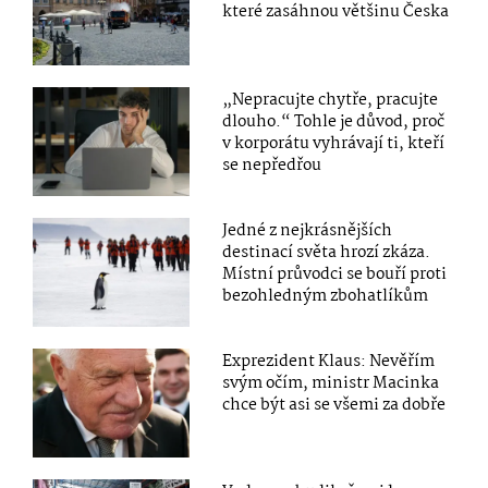
které zasáhnou většinu Česka
„Nepracujte chytře, pracujte
dlouho.“ Tohle je důvod, proč
v korporátu vyhrávají ti, kteří
se nepředřou
Jedné z nejkrásnějších
destinací světa hrozí zkáza.
Místní průvodci se bouří proti
bezohledným zbohatlíkům
Exprezident Klaus: Nevěřím
svým očím, ministr Macinka
chce být asi se všemi za dobře