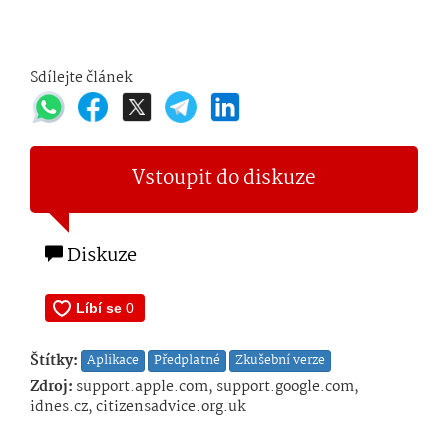
Sdílejte článek
Vstoupit do diskuze
Diskuze
Štítky:
Aplikace
Předplatné
Zkušební verze
Zdroj:
support.apple.com, support.google.com,
idnes.cz, citizensadvice.org.uk