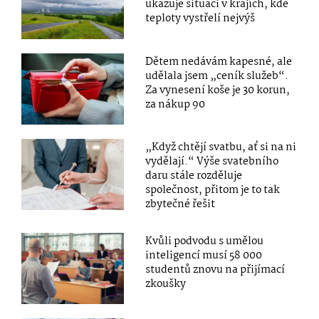
ukazuje situaci v krajích, kde
teploty vystřelí nejvýš
Dětem nedávám kapesné, ale
udělala jsem „ceník služeb“.
Za vynesení koše je 30 korun,
za nákup 90
„Když chtějí svatbu, ať si na ni
vydělají.“ Výše svatebního
daru stále rozděluje
společnost, přitom je to tak
zbytečné řešit
Kvůli podvodu s umělou
inteligencí musí 58 000
studentů znovu na přijímací
zkoušky