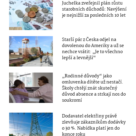
Juchelka zveřejnil plán růstu
starobních důchodů: Navýšení
je nejnižší za posledních 10 let
Starší pár z Česka odjel na
dovolenou do Ameriky a už se
nechce vrátit: „Je to všechno
lepší a levnější“
„Rodinné důvody“ jako
omluvenka dítěte už nestačí.
Školy chtějí znát skutečný
důvod absence a strkají nos do
soukromí
Dodavatel elektřiny právě
zlevňuje zákazníkům dodávky
o 30 %. Nabídka platí jen do
konce roku