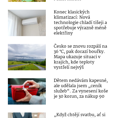
Konec klasických
klimatizací: Nová
technologie chladí tišeji a
spotřebuje výrazně méně
elektřiny
Česko se znovu rozpálí na
36 °C, pak dorazí bouřky.
Mapa ukazuje situaci v
krajích, kde teploty
vystřelí nejvýš
Dětem nedávám kapesné,
ale udělala jsem „ceník
služeb“. Za vynesení koše
je 30 korun, za nákup 90
„Když chtějí svatbu, ať si