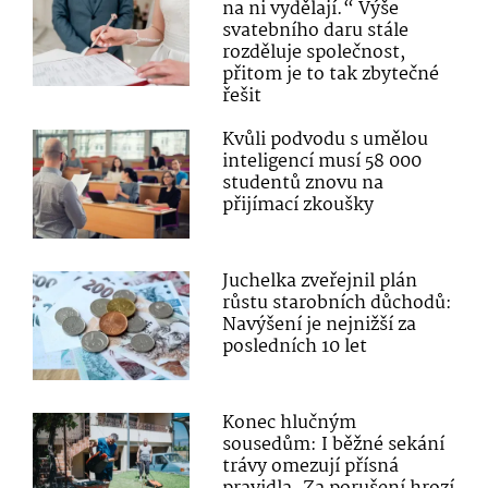
na ni vydělají.“ Výše
svatebního daru stále
rozděluje společnost,
přitom je to tak zbytečné
řešit
Kvůli podvodu s umělou
inteligencí musí 58 000
studentů znovu na
přijímací zkoušky
Juchelka zveřejnil plán
růstu starobních důchodů:
Navýšení je nejnižší za
posledních 10 let
Konec hlučným
sousedům: I běžné sekání
trávy omezují přísná