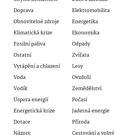
Doprava
Elektromobilita
Obnovitelné zdroje
Energetika
Klimatická krize
Ekonomika
Fosilní paliva
Odpady
Ostatní
Zvířata
Vytápění a chlazení
Lesy
Voda
Ovzduší
Vodík
Zemědělství
Úspora energií
Počasí
Energetická krize
Jaderná energie
Dotace
Příroda
Názory
Cestování a volný