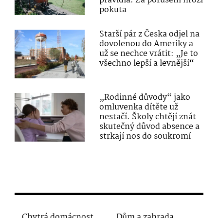
pravidla. Za porušení hrozí
pokuta
Starší pár z Česka odjel na
dovolenou do Ameriky a
už se nechce vrátit: „Je to
všechno lepší a levnější“
„Rodinné důvody“ jako
omluvenka dítěte už
nestačí. Školy chtějí znát
skutečný důvod absence a
strkají nos do soukromí
Chytrá domácnost
Dům a zahrada