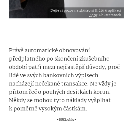
Dejte si pozor na zkušební lhůtu u aplikací
Foto
: Shutterstock
Právě automatické obnovování
předplatného po skončení zkušebního
období patří mezi nejčastější důvody, proč
lidé ve svých bankovních výpisech
nacházejí nečekané transakce. Ne vždy je
přitom řeč o pouhých desítkách korun.
Někdy se mohou tyto náklady vyšplhat
k poměrně vysokým částkám.