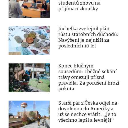
studentů znovu na
přijímací zkoušky
Juchelka zveřejnil plán
růstu starobních důchodů:
Navýšení je nejnižší za
posledních 10 let
Konec hlučným
sousedům: I běžné sekání
trávy omezují přísná
pravidla. Za porušení hrozí
pokuta
Starší pár z Česka odjel na
dovolenou do Ameriky a
už se nechce vrátit: „Je to
všechno lepší a levnější“