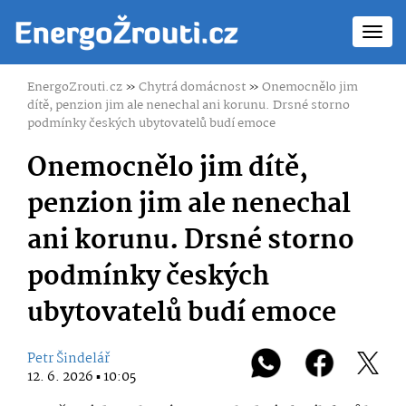
Toggl
navig
EnergoZrouti.cz
»
Chytrá domácnost
»
Onemocnělo jim
dítě, penzion jim ale nenechal ani korunu. Drsné storno
podmínky českých ubytovatelů budí emoce
Onemocnělo jim dítě,
penzion jim ale nenechal
ani korunu. Drsné storno
podmínky českých
ubytovatelů budí emoce
Petr Šindelář
12. 6. 2026 ▪ 10:05