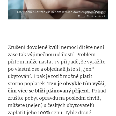
Onemocnění dítěte vás během letních dovolených může vyjít pořádně draho
Foto
: Shutterstock
Zrušení dovolené kvůli nemoci dítěte není
zase tak výjimečnou událostí. Problém
přitom může nastat i v případě, že vyrážíte
po vlastní ose a objednali jste si „jen“
ubytování. I pak je totiž možné platit
storno poplatek.
Ten je obvykle tím vyšší,
čím více se blíží plánovaný příjezd.
Pokud
zrušíte pobyt opravdu na poslední chvíli,
můžete (nejen) u českých ubytovatelů
zaplatit jeho 100% cenu. Tyhle drsné