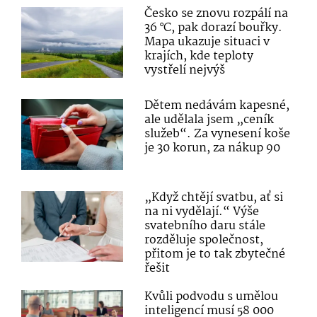
Česko se znovu rozpálí na
36 °C, pak dorazí bouřky.
Mapa ukazuje situaci v
krajích, kde teploty
vystřelí nejvýš
Dětem nedávám kapesné,
ale udělala jsem „ceník
služeb“. Za vynesení koše
je 30 korun, za nákup 90
„Když chtějí svatbu, ať si
na ni vydělají.“ Výše
svatebního daru stále
rozděluje společnost,
přitom je to tak zbytečné
řešit
Kvůli podvodu s umělou
inteligencí musí 58 000