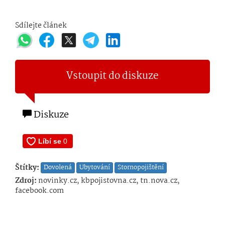
Sdílejte článek
Vstoupit do diskuze
Diskuze
Štítky:
Dovolená
Ubytování
Stornopojištění
Zdroj:
novinky.cz, kbpojistovna.cz, tn.nova.cz,
facebook.com