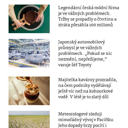
Legendární česká módní firma
je ve vážných problémech.
Tržby se propadly o čtvrtinu a
ztráta přesáhla 100 milionů
Japonský automobilový
průmysl je ve vážných
problémech. „Pokud se nic
nezmění, nepřežijeme,“
varuje šéf Toyoty
Majitelka kavárny prozradila,
na čem podniky vydělávají
ještě víc než na kohoutkové
vodě. V létě je to zlatý důl
Meteorologové sledují
mimořádný vývoj v Pacifiku.
Jeho dopady brzy pocítí i