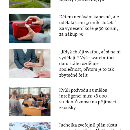
Dětem nedávám kapesné, ale
udělala jsem „ceník služeb“.
Za vynesení koše je 30 korun,
za nákup 90
„Když chtějí svatbu, ať si na ni
vydělají.“ Výše svatebního
daru stále rozděluje
společnost, přitom je to tak
zbytečné řešit
Kvůli podvodu s umělou
inteligencí musí 58 000
studentů znovu na přijímací
zkoušky
Juchelka zveřejnil plán růstu