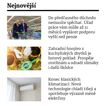
Nejnovější
Do předčasného důchodu
nemusíte spěchat. Úřad
práce vám může až 11
měsíců vyplácet podporu
vyšší než penze
Zahradní hnojivo z
kuchyňských zbytků je
hotový poklad: Prospěje
rostlinám a odradí slimáky
i další škůdce
Konec klasických
klimatizací: Nová
technologie chladí tišeji a
spotřebuje výrazně méně
elektřiny