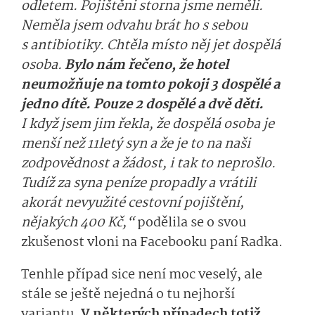
odletem. Pojištěni storna jsme neměli.
Neměla jsem odvahu brát ho s sebou
s antibiotiky. Chtěla místo něj jet dospělá
osoba.
Bylo nám řečeno, že hotel
neumožňuje na tomto pokoji 3 dospělé a
jedno dítě. Pouze 2 dospělé a dvě děti.
I když jsem jim řekla, že dospělá osoba je
menší než 11letý syn a že je to na naši
zodpovědnost a žádost, i tak to neprošlo.
Tudíž za syna peníze propadly a vrátili
akorát nevyužité cestovní pojištění,
nějakých 400 Kč,“
podělila se o svou
zkušenost vloni na Facebooku paní Radka.
Tenhle případ sice není moc veselý, ale
stále se ještě nejedná o tu nejhorší
variantu.
V některých případech totiž