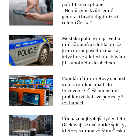
pořídit smartphone.
„Nemůžeme kvůli jedné
generaci brzdit digitalizaci
celého Česka“
Městská policie mi přivedla
dítě až domů a sdělila mi, že
jsem nezodpovědná matka,
když ho ve 4 letech nechávám
jít samotného do obchodu
Populární internetový obchod
s elektronikou upadl do
insolvence. Češi budou mít
problém získat své peníze při
reklamaci
Přichází nejteplejší týden léta:
Očekávají se dvě horké špičky,
které zasáhnou většinu Česka