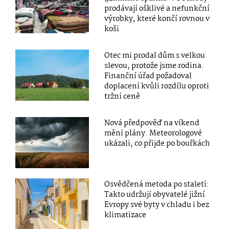
prodávají ošklivé a nefunkční
výrobky, které končí rovnou v
koši
Otec mi prodal dům s velkou
slevou, protože jsme rodina.
Finanční úřad požadoval
doplacení kvůli rozdílu oproti
tržní ceně
Nová předpověď na víkend
mění plány. Meteorologové
ukázali, co přijde po bouřkách
Osvědčená metoda po staletí:
Takto udržují obyvatelé jižní
Evropy své byty v chladu i bez
klimatizace