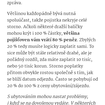
zpráva.
Většinou každopádně bývá nutná
spoluúčast, takže pojistka nekryje celé
storno. Ačkoli některé dražší balíčky
mohou krýt i 100 % částky,
většina
pojišťoven vám vrátí 80 % peněz
. Zbylých
20 % tedy musíte logicky zaplatit sami. To
sice může být stále relativně drahé, ale je
pořádný rozdíl, zda máte zaplatit 10 tisíc,
nebo 50 tisíc korun.
Storno poplatky
přitom obvykle rostou společně s tím, jak
se blíží datum odjezdu. Často se pohybují od
20 % do 100 % z ceny ubytování/zájezdu.
S ubytováním mohou nastat problémy,
i když se na dovolenou vydáte. V některých