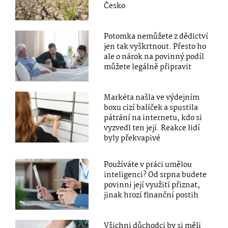
Česko
Potomka nemůžete z dědictví
jen tak vyškrtnout. Přesto ho
ale o nárok na povinný podíl
můžete legálně připravit
Markéta našla ve výdejním
boxu cizí balíček a spustila
pátrání na internetu, kdo si
vyzvedl ten její. Reakce lidí
byly překvapivé
Používáte v práci umělou
inteligenci? Od srpna budete
povinni její využití přiznat,
jinak hrozí finanční postih
Všichni důchodci by si měli