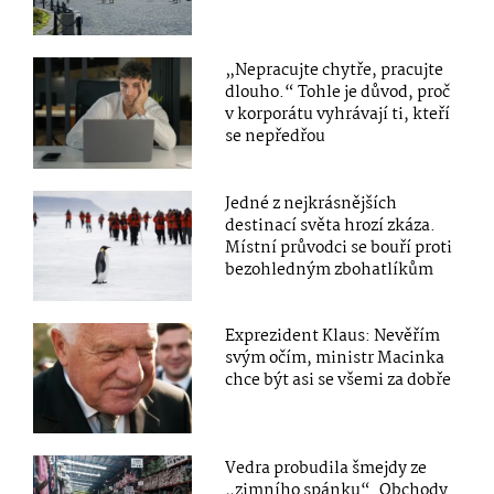
„Nepracujte chytře, pracujte
dlouho.“ Tohle je důvod, proč
v korporátu vyhrávají ti, kteří
se nepředřou
Jedné z nejkrásnějších
destinací světa hrozí zkáza.
Místní průvodci se bouří proti
bezohledným zbohatlíkům
Exprezident Klaus: Nevěřím
svým očím, ministr Macinka
chce být asi se všemi za dobře
Vedra probudila šmejdy ze
„zimního spánku“. Obchody