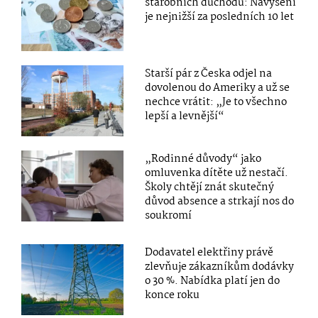
starobních důchodů: Navýšení
je nejnižší za posledních 10 let
Starší pár z Česka odjel na
dovolenou do Ameriky a už se
nechce vrátit: „Je to všechno
lepší a levnější“
„Rodinné důvody“ jako
omluvenka dítěte už nestačí.
Školy chtějí znát skutečný
důvod absence a strkají nos do
soukromí
Dodavatel elektřiny právě
zlevňuje zákazníkům dodávky
o 30 %. Nabídka platí jen do
konce roku