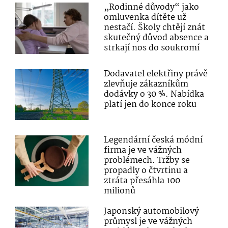
„Rodinné důvody“ jako
omluvenka dítěte už
nestačí. Školy chtějí znát
skutečný důvod absence a
strkají nos do soukromí
Dodavatel elektřiny právě
zlevňuje zákazníkům
dodávky o 30 %. Nabídka
platí jen do konce roku
Legendární česká módní
firma je ve vážných
problémech. Tržby se
propadly o čtvrtinu a
ztráta přesáhla 100
milionů
Japonský automobilový
průmysl je ve vážných