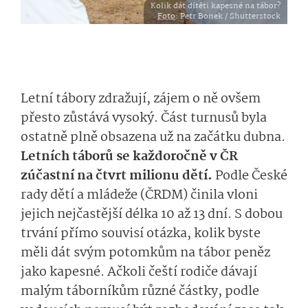
Kolik dát dítěti kapesné na tábor?
Foto
: Petr Bonek / Shutterstock
Letní tábory zdražují, zájem o ně ovšem
přesto zůstává vysoký. Část turnusů byla
ostatně plně obsazena už na začátku dubna.
Letních táborů se každoročně v ČR
zúčastní na čtvrt milionu dětí.
Podle České
rady dětí a mládeže (ČRDM) činila vloni
jejich nejčastější délka 10 až 13 dní. S dobou
trvání přímo souvisí otázka, kolik byste
měli dát svým potomkům na tábor peněz
jako kapesné. Ačkoli čeští rodiče dávají
malým táborníkům různé částky, podle