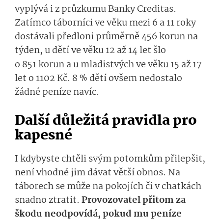
vyplývá i z průzkumu Banky Creditas.
Zatímco táborníci ve věku mezi 6 a 11 roky
dostávali předloni průměrně 456 korun na
týden, u dětí ve věku 12 až 14 let šlo
o 851 korun a u mladistvých ve věku 15 až
17
let o 1102 Kč. 8 % dětí ovšem nedostalo
žádné peníze navíc.
Další důležitá pravidla pro
kapesné
I kdybyste chtěli svým potomkům přilepšit,
není vhodné jim dávat větší obnos. Na
táborech se může na pokojích či v chatkách
snadno ztratit.
Provo­zovatel přitom za
škodu neodpovídá, pokud mu peníze