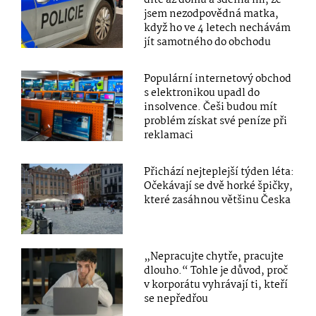
jsem nezodpovědná matka,
když ho ve 4 letech nechávám
jít samotného do obchodu
Populární internetový obchod
s elektronikou upadl do
insolvence. Češi budou mít
problém získat své peníze při
reklamaci
Přichází nejteplejší týden léta:
Očekávají se dvě horké špičky,
které zasáhnou většinu Česka
„Nepracujte chytře, pracujte
dlouho.“ Tohle je důvod, proč
v korporátu vyhrávají ti, kteří
se nepředřou