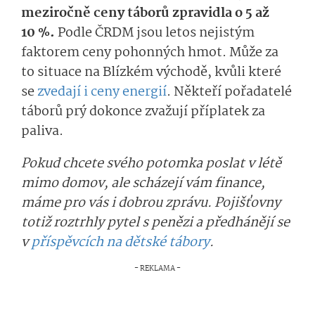
meziročně ceny táborů zpravidla o 5 až
10 %.
Podle ČRDM jsou letos nejistým
faktorem ceny pohonných hmot. Může za
to situace na Blízkém východě, kvůli které
se
zvedají i ceny energií
. Někteří pořadatelé
táborů prý dokonce zvažují příplatek za
paliva.
Pokud chcete svého potomka poslat v létě
mimo domov, ale scházejí vám finance,
máme pro vás i dobrou zprávu. Pojišťovny
totiž roztrhly pytel s penězi a předhánějí se
v
příspěvcích na dětské tábory
.