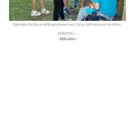
Optimální částka se může pohybovat mezi 750 a 1 000 korunami na týden ,
Andractor /...