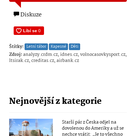
Diskuze
Štítky:
Letní tábor
Kapesné
Děti
Zdroj:
analyzy.crdm.cz, idnes.cz, volnocasovkysport.cz,
ltsirak.cz, creditas.cz, airbank.cz
Nejnovější z kategorie
Starší pár z Česka odjel na
dovolenou do Ameriky a už se
nechce vrátit: „Je to všechno