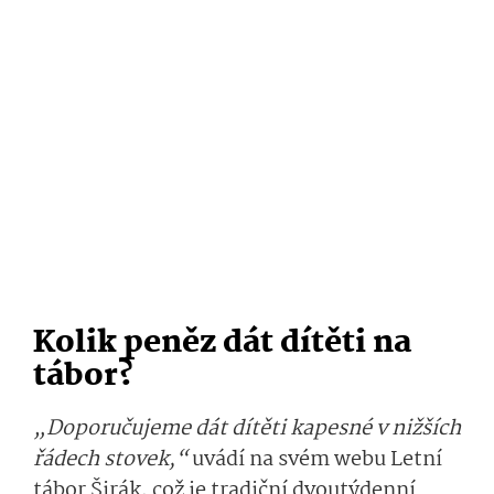
Kolik peněz dát dítěti na
tábor?
„Doporučujeme dát dítěti kapesné v nižších
řádech stovek,“
uvádí na svém webu Letní
tábor Širák, což je tradiční dvoutýdenní