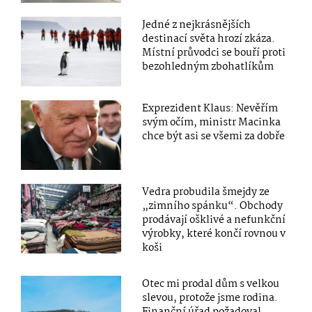
Jedné z nejkrásnějších
destinací světa hrozí zkáza.
Místní průvodci se bouří proti
bezohledným zbohatlíkům
Exprezident Klaus: Nevěřím
svým očím, ministr Macinka
chce být asi se všemi za dobře
Vedra probudila šmejdy ze
„zimního spánku“. Obchody
prodávají ošklivé a nefunkční
výrobky, které končí rovnou v
koši
Otec mi prodal dům s velkou
slevou, protože jsme rodina.