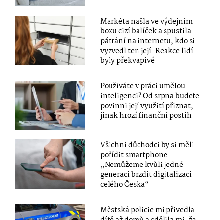
Markéta našla ve výdejním
boxu cizí balíček a spustila
pátrání na internetu, kdo si
vyzvedl ten její. Reakce lidí
byly překvapivé
Používáte v práci umělou
inteligenci? Od srpna budete
povinni její využití přiznat,
jinak hrozí finanční postih
Všichni důchodci by si měli
pořídit smartphone.
„Nemůžeme kvůli jedné
generaci brzdit digitalizaci
celého Česka“
Městská policie mi přivedla
dítě až domů a sdělila mi, že