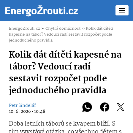
Toggl
navig
EnergoZrouti.cz
»
Chytrá domácnost
»
Kolik dát dítěti
kapesné na tábor? Vedoucí radí sestavit rozpočet podle
jednoduchého pravidla
Kolik dát dítěti kapesné na
tábor? Vedoucí radí
sestavit rozpočet podle
jednoduchého pravidla
Petr Šindelář
10. 6. 2026 ▪ 10:48
Doba letních táborů se kvapem blíží. S
tím vyvstává otázka, co všechno dětem s