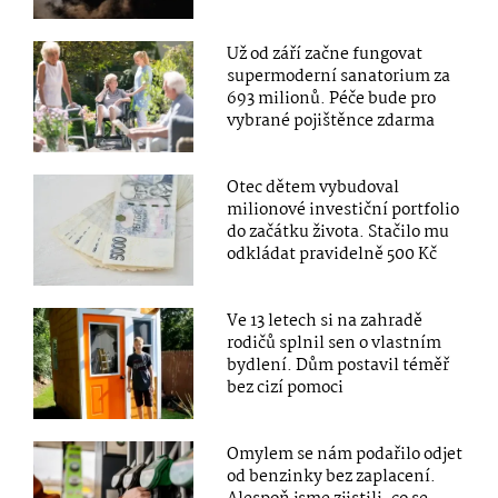
Už od září začne fungovat
supermoderní sanatorium za
693 milionů. Péče bude pro
vybrané pojištěnce zdarma
Otec dětem vybudoval
milionové investiční portfolio
do začátku života. Stačilo mu
odkládat pravidelně 500 Kč
Ve 13 letech si na zahradě
rodičů splnil sen o vlastním
bydlení. Dům postavil téměř
bez cizí pomoci
Omylem se nám podařilo odjet
od benzinky bez zaplacení.