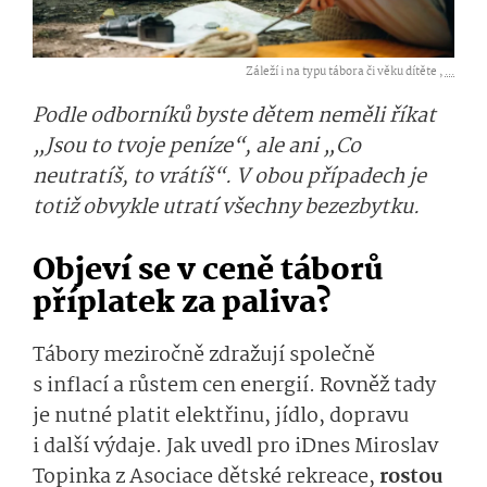
Záleží i na typu tábora či věku dítěte ,
...
Podle odborníků byste dětem neměli říkat
„Jsou to tvoje peníze“, ale ani „Co
neutratíš, to vrátíš“. V obou případech je
totiž obvykle utratí všechny bezezbytku.
Objeví se v ceně táborů
příplatek za paliva?
Tábory meziročně zdražují společně
s inflací a růstem cen energií. Rovněž tady
je nutné platit elektřinu, jídlo, dopravu
i další výdaje. Jak uvedl pro iDnes Miroslav
Topinka z Asociace dětské rekreace,
rostou