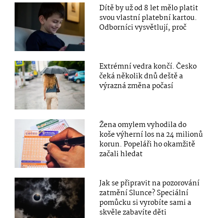
Dítě by už od 8 let mělo platit
svou vlastní platební kartou.
Odborníci vysvětlují, proč
Extrémní vedra končí. Česko
čeká několik dnů deště a
výrazná změna počasí
Žena omylem vyhodila do
koše výherní los na 24 milionů
korun. Popeláři ho okamžitě
začali hledat
Jak se připravit na pozorování
zatmění Slunce? Speciální
pomůcku si vyrobíte sami a
skvěle zabavíte děti