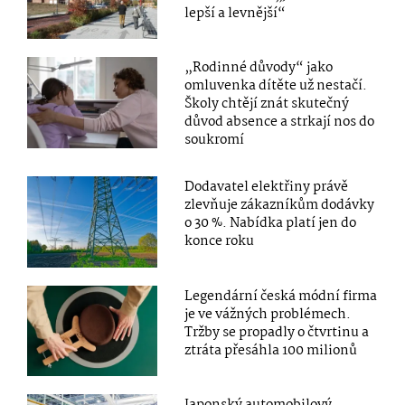
lepší a levnější“
„Rodinné důvody“ jako
omluvenka dítěte už nestačí.
Školy chtějí znát skutečný
důvod absence a strkají nos do
soukromí
Dodavatel elektřiny právě
zlevňuje zákazníkům dodávky
o 30 %. Nabídka platí jen do
konce roku
Legendární česká módní firma
je ve vážných problémech.
Tržby se propadly o čtvrtinu a
ztráta přesáhla 100 milionů
Japonský automobilový