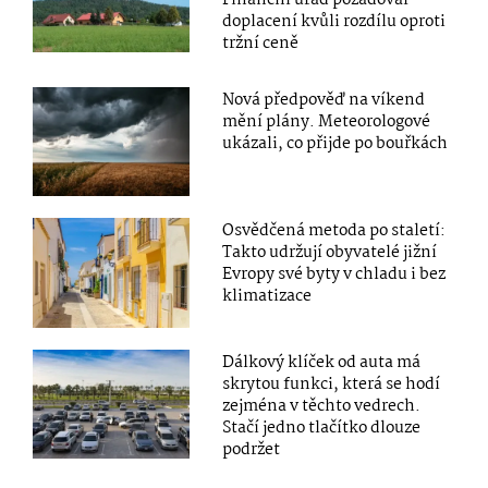
Finanční úřad požadoval
doplacení kvůli rozdílu oproti
tržní ceně
Nová předpověď na víkend
mění plány. Meteorologové
ukázali, co přijde po bouřkách
Osvědčená metoda po staletí:
Takto udržují obyvatelé jižní
Evropy své byty v chladu i bez
klimatizace
Dálkový klíček od auta má
skrytou funkci, která se hodí
zejména v těchto vedrech.
Stačí jedno tlačítko dlouze
podržet