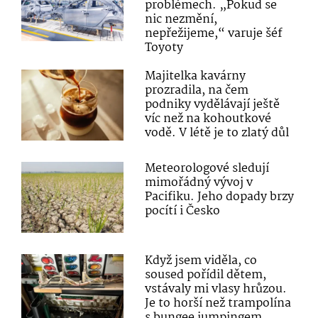
problémech. „Pokud se
nic nezmění,
nepřežijeme,“ varuje šéf
Toyoty
Majitelka kavárny
prozradila, na čem
podniky vydělávají ještě
víc než na kohoutkové
vodě. V létě je to zlatý důl
Meteorologové sledují
mimořádný vývoj v
Pacifiku. Jeho dopady brzy
pocítí i Česko
Když jsem viděla, co
soused pořídil dětem,
vstávaly mi vlasy hrůzou.
Je to horší než trampolína
s bungee jumpingem