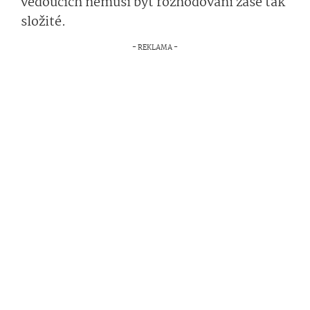
vedoucích nemusí být rozhodování zase tak
složité.