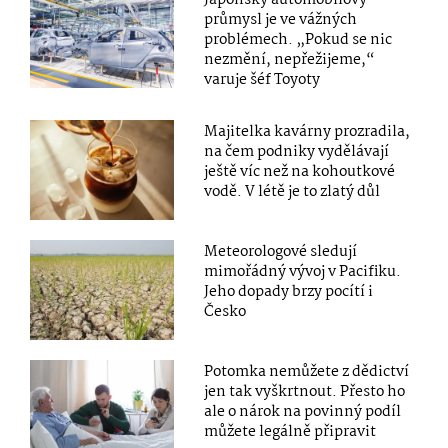
průmysl je ve vážných
problémech. „Pokud se nic
nezmění, nepřežijeme,“
varuje šéf Toyoty
Majitelka kavárny prozradila,
na čem podniky vydělávají
ještě víc než na kohoutkové
vodě. V létě je to zlatý důl
Meteorologové sledují
mimořádný vývoj v Pacifiku.
Jeho dopady brzy pocítí i
Česko
Potomka nemůžete z dědictví
jen tak vyškrtnout. Přesto ho
ale o nárok na povinný podíl
můžete legálně připravit