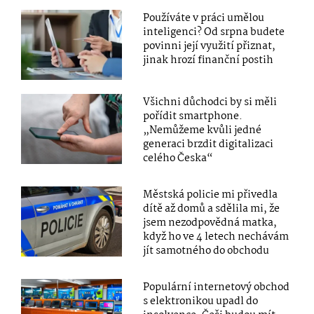
Používáte v práci umělou
inteligenci? Od srpna budete
povinni její využití přiznat,
jinak hrozí finanční postih
Všichni důchodci by si měli
pořídit smartphone.
„Nemůžeme kvůli jedné
generaci brzdit digitalizaci
celého Česka“
Městská policie mi přivedla
dítě až domů a sdělila mi, že
jsem nezodpovědná matka,
když ho ve 4 letech nechávám
jít samotného do obchodu
Populární internetový obchod
s elektronikou upadl do