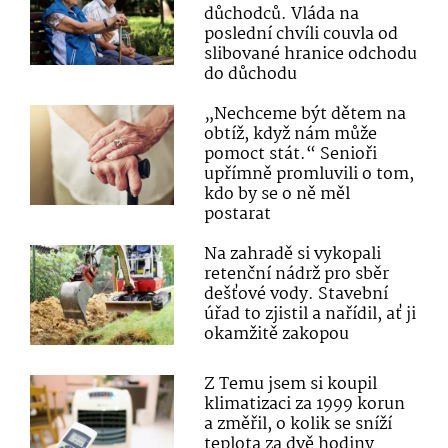
důchodců. Vláda na
poslední chvíli couvla od
slibované hranice odchodu
do důchodu
„Nechceme být dětem na
obtíž, když nám může
pomoct stát.“ Senioři
upřímně promluvili o tom,
kdo by se o ně měl
postarat
Na zahradě si vykopali
retenční nádrž pro sběr
dešťové vody. Stavební
úřad to zjistil a nařídil, ať ji
okamžitě zakopou
Z Temu jsem si koupil
klimatizaci za 1999 korun
a změřil, o kolik se sníží
teplota za dvě hodiny