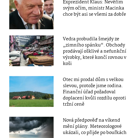
Exprezident Klaus: Nevěřím
svým očím, ministr Macinka
chce být asi se všemi za dobře
Vedra probudila šmejdy ze
„zimního spánku“. Obchody
prodávají ošklivé a nefunkční
výrobky, které končí rovnou v
koši
Otec mi prodal dům s velkou
slevou, protože jsme rodina.
Finanční úřad požadoval
doplacení kvůli rozdílu oproti
tržní ceně
Nová předpověď na víkend
mění plány. Meteorologové
ukázali, co přijde po bouřkách