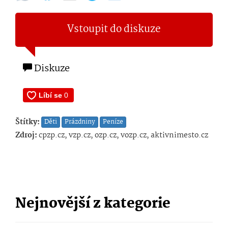
Vstoupit do diskuze
Diskuze
Štítky:
Děti
Prázdniny
Peníze
Zdroj:
cpzp.cz, vzp.cz, ozp.cz, vozp.cz, aktivnimesto.cz
Nejnovější z kategorie