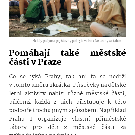
Někdy podpora pojišťovny pokryje velkou část ceny za tábor ,
...
Pomáhají také městské
části v Praze
Co se týká Prahy, tak ani ta se nedrží
v tomto směru zkrátka. Příspěvky na dětské
letní aktivity nabízí různé městské části,
přičemž každá z nich přistupuje k této
podpoře trochu jiným způsobem. Například
Praha 1 organizuje vlastní příměstské
tábory pro děti z městské části za