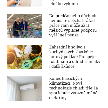
plného výkonu
Do předčasného důchodu
nemusíte spěchat. Úřad
práce vám může až 11
měsíců vyplácet podporu
vyšší než penze
Zahradní hnojivo z
kuchyňských zbytků je
hotový poklad: Prospěje
rostlinám a odradí slimáky
i další škůdce
Konec klasických
klimatizací: Nová
technologie chladí tišeji a
spotřebuje výrazně méně
elektřiny