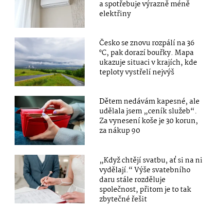
a spotřebuje výrazně méně
elektřiny
Česko se znovu rozpálí na 36
°C, pak dorazí bouřky. Mapa
ukazuje situaci v krajích, kde
teploty vystřelí nejvýš
Dětem nedávám kapesné, ale
udělala jsem „ceník služeb“.
Za vynesení koše je 30 korun,
za nákup 90
„Když chtějí svatbu, ať si na ni
vydělají.“ Výše svatebního
daru stále rozděluje
společnost, přitom je to tak
zbytečné řešit