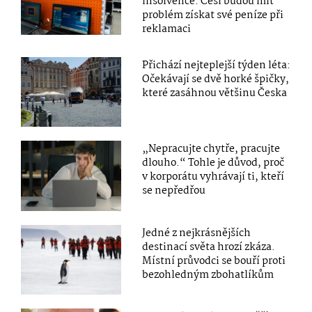
insolvence. Češi budou mít
problém získat své peníze při
reklamaci
Přichází nejteplejší týden léta:
Očekávají se dvě horké špičky,
které zasáhnou většinu Česka
„Nepracujte chytře, pracujte
dlouho.“ Tohle je důvod, proč
v korporátu vyhrávají ti, kteří
se nepředřou
Jedné z nejkrásnějších
destinací světa hrozí zkáza.
Místní průvodci se bouří proti
bezohledným zbohatlíkům