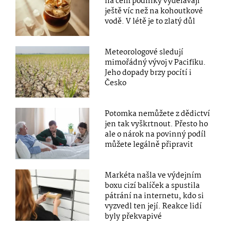
na čem podniky vydělávají
ještě víc než na kohoutkové
vodě. V létě je to zlatý důl
Meteorologové sledují
mimořádný vývoj v Pacifiku.
Jeho dopady brzy pocítí i
Česko
Potomka nemůžete z dědictví
jen tak vyškrtnout. Přesto ho
ale o nárok na povinný podíl
můžete legálně připravit
Markéta našla ve výdejním
boxu cizí balíček a spustila
pátrání na internetu, kdo si
vyzvedl ten její. Reakce lidí
byly překvapivé