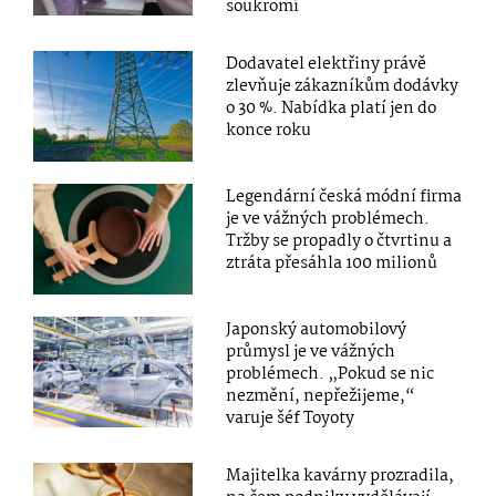
soukromí
Dodavatel elektřiny právě
zlevňuje zákazníkům dodávky
o 30 %. Nabídka platí jen do
konce roku
Legendární česká módní firma
je ve vážných problémech.
Tržby se propadly o čtvrtinu a
ztráta přesáhla 100 milionů
Japonský automobilový
průmysl je ve vážných
problémech. „Pokud se nic
nezmění, nepřežijeme,“
varuje šéf Toyoty
Majitelka kavárny prozradila,