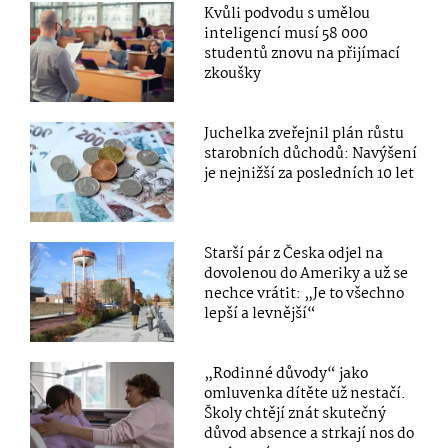
Kvůli podvodu s umělou
inteligencí musí 58 000
studentů znovu na přijímací
zkoušky
Juchelka zveřejnil plán růstu
starobních důchodů: Navýšení
je nejnižší za posledních 10 let
Starší pár z Česka odjel na
dovolenou do Ameriky a už se
nechce vrátit: „Je to všechno
lepší a levnější“
„Rodinné důvody“ jako
omluvenka dítěte už nestačí.
Školy chtějí znát skutečný
důvod absence a strkají nos do