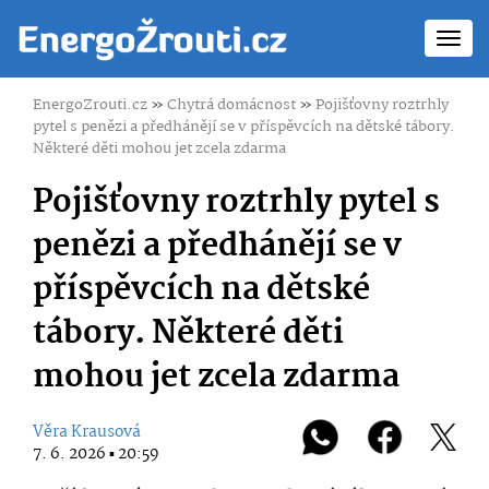
Toggl
navig
EnergoZrouti.cz
»
Chytrá domácnost
»
Pojišťovny roztrhly
pytel s penězi a předhánějí se v příspěvcích na dětské tábory.
Některé děti mohou jet zcela zdarma
Pojišťovny roztrhly pytel s
penězi a předhánějí se v
příspěvcích na dětské
tábory. Některé děti
mohou jet zcela zdarma
Věra Krausová
7. 6. 2026 ▪ 20:59