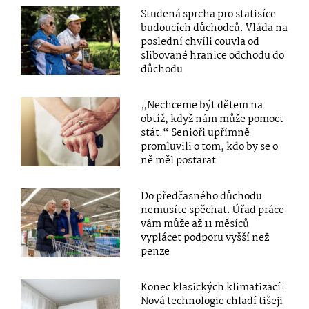
Studená sprcha pro statisíce
budoucích důchodců. Vláda na
poslední chvíli couvla od
slibované hranice odchodu do
důchodu
„Nechceme být dětem na
obtíž, když nám může pomoct
stát.“ Senioři upřímně
promluvili o tom, kdo by se o
ně měl postarat
Do předčasného důchodu
nemusíte spěchat. Úřad práce
vám může až 11 měsíců
vyplácet podporu vyšší než
penze
Konec klasických klimatizací:
Nová technologie chladí tišeji