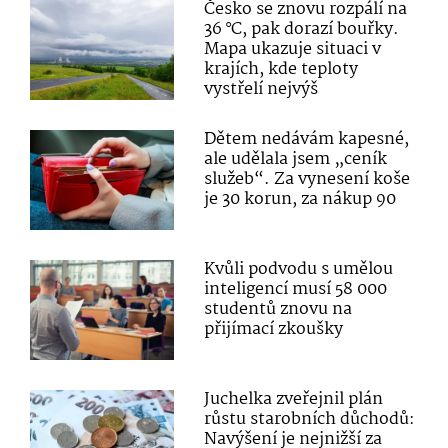
Česko se znovu rozpálí na
36 °C, pak dorazí bouřky.
Mapa ukazuje situaci v
krajích, kde teploty
vystřelí nejvýš
Dětem nedávám kapesné,
ale udělala jsem „ceník
služeb“. Za vynesení koše
je 30 korun, za nákup 90
Kvůli podvodu s umělou
inteligencí musí 58 000
studentů znovu na
přijímací zkoušky
Juchelka zveřejnil plán
růstu starobních důchodů:
Navýšení je nejnižší za