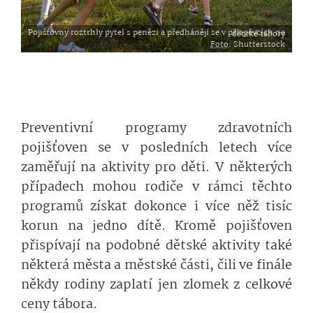
Pojišťovny roztrhly pytel s penězi a předhánějí se v příspěvcích na dětské tábory
Foto
: Shutterstock
Preventivní programy zdravotních
pojišťoven se v posledních letech více
zaměřují na aktivity pro děti. V některých
případech mohou rodiče v rámci těchto
programů získat dokonce i více něž tisíc
korun na jedno dítě. Kromě pojišťoven
přispívají na podobné dětské aktivity také
některá města a městské části, čili ve finále
někdy rodiny zaplatí jen zlomek z celkové
ceny tábora.